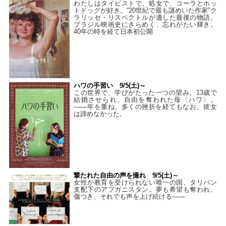
わたしはタイピストで、処⼥で、コーラとホッ
トドッグが好き。“20世紀で最も謎めいた作家”ク
ラリッセ・リスペクトルが遺した最後の物語。
ブラジル映画史にきらめく、忘れがたい輝き。
40年の時を経て⽇本初公開
ハワの手習い 9/5(土)～
この世界で、学びがたった一つの望み。13歳で
結婚させられ、自由を奪われた母〈ハワ〉。
——年を重ね、多くの挫折を経てもなお、彼女
は諦めなかった。
撃たれた自由の声を撮れ 9/5(土)～
女性が教育を受けられない唯一の国、タリバン
支配下のアフガニスタン。夢も希望も奪われ、
傷つき、それでも声を上げ続ける——