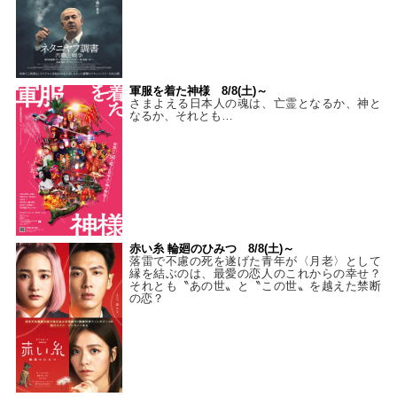
軍服を着た神様 8/8(土)～
さまよえる日本人の魂は、亡霊となるか、神と
なるか、それとも…
赤い糸 輪廻のひみつ 8/8(土)～
落雷で不慮の死を遂げた青年が〈月老〉として
縁を結ぶのは、最愛の恋人のこれからの幸せ？
それとも〝あの世〟と〝この世〟を越えた禁断
の恋？