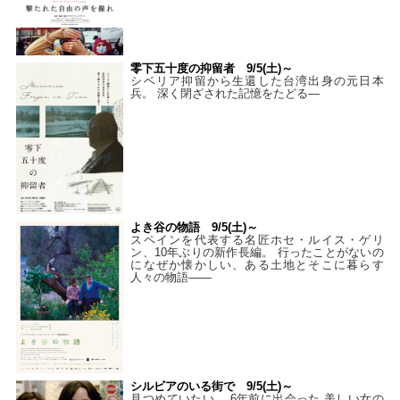
零下五十度の抑留者 9/5(土)～
シベリア抑留から生還した台湾出身の元日本
兵。 深く閉ざされた記憶をたどる—
よき谷の物語 9/5(土)～
スペインを代表する名匠ホセ・ルイス・ゲリ
ン、10年ぶりの新作長編。 行ったことがないの
になぜか懐かしい、ある土地とそこに暮らす
人々の物語――
シルビアのいる街で 9/5(土)～
見つめていたい。 6年前に出会った 美しい女の