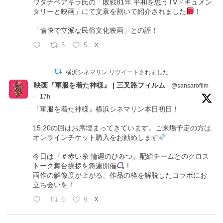
ワタナベアキラ氏の「敗戦81年 平和を思うTVドキュメン
タリーと映画」にて文章を割いて紹介されました
！
「愉快で立派な民俗文化映画」との評！
5
5
X
横浜シネマリン リツイートされました
映画『軍服を着た神様』 | 三叉路フィルム
@sansarofilm
·
17h
『軍服を着た神様』横浜シネマリン本日初日！
15:20の回はお席埋まってきています。ご来場予定の方は
オンラインチケット購入をお勧めします
今日は『＃赤い糸 輪廻のひみつ』配給チームとのクロス
トーク舞台挨拶を急遽開催
！
両作の解像度が上がる、作品の枠を解脱したコラボにお
立ち会いを！
6
9
X