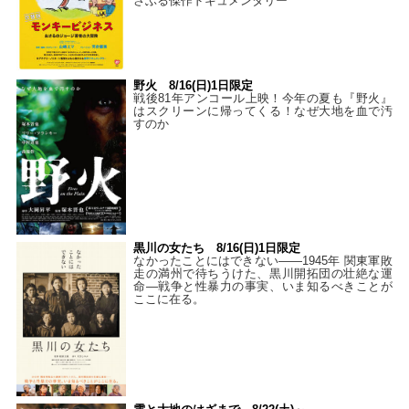
さぶる傑作ドキュメンタリー
野火 8/16(日)1日限定
戦後81年アンコール上映！今年の夏も『野火』
はスクリーンに帰ってくる！なぜ大地を血で汚
すのか
黒川の女たち 8/16(日)1日限定
なかったことにはできない——1945年 関東軍敗
走の満州で待ちうけた、黒川開拓団の壮絶な運
命―戦争と性暴力の事実、いま知るべきことが
ここに在る。