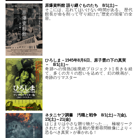
原爆資料館 語り継ぐものたち 8/1(土)～
そこには、忘れてはいけない時間がある。 歴代
館長が命を削って守り続けた”歴史の現場”の全
容。
ひろしま－1945年8月6日、原子雲の下の真実
－ 8/1(土)～
奇跡への情熱[核廃絶プロジェクト] 長きを経
て、多くの方々の想いを込めて、幻の映画が、
奇跡のリマスター
ネタニヤフ調書 汚職と戦争 8/1(土)～7(金),
15(土)～21(金)
はじまりは小さな贈り物だった…。 極秘リーク
されたイスラエル首相の警察尋問映像により＜
恐るべき真実＞が暴かれる！