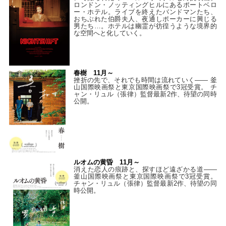
ロンドン・ノッティングヒルにあるポートベロ
ー・ホテル。ライブを終えたバンドマンたち、
おちぶれた伯爵夫人、夜通しポーカーに興じる
男たち…。ホテルは幽霊が彷徨うような境界的
な空間へと化していく。
春樹 11月～
挫折の先で、それでも時間は流れていく—— 釜
山国際映画祭と東京国際映画祭で3冠受賞。 チ
ャン・リュル（張律）監督最新2作、待望の同時
公開。
ルオムの黄昏 11月～
消えた恋人の痕跡と、探すほど遠ざかる道——
釜山国際映画祭と東京国際映画祭で3冠受賞。
チャン・リュル（張律）監督最新2作、待望の同
時公開。