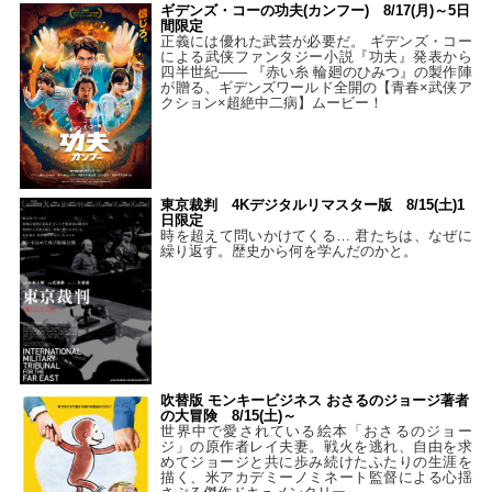
ギデンズ・コーの功夫(カンフー) 8/17(月)～5日
間限定
正義には優れた武芸が必要だ。 ギデンズ・コー
による武侠ファンタジー小説『功夫』発表から
四半世紀―― 『赤い糸 輪廻のひみつ』の製作陣
が贈る、ギデンズワールド全開の【青春×武侠ア
クション×超絶中二病】ムービー！
東京裁判 4Kデジタルリマスター版 8/15(土)1
日限定
時を超えて問いかけてくる… 君たちは、なぜに
繰り返す。歴史から何を学んだのかと。
吹替版 モンキービジネス おさるのジョージ著者
の大冒険 8/15(土)～
世界中で愛されている絵本「おさるのジョー
ジ」の原作者レイ夫妻。戦火を逃れ、自由を求
めてジョージと共に歩み続けたふたりの生涯を
描く、米アカデミーノミネート監督による心揺