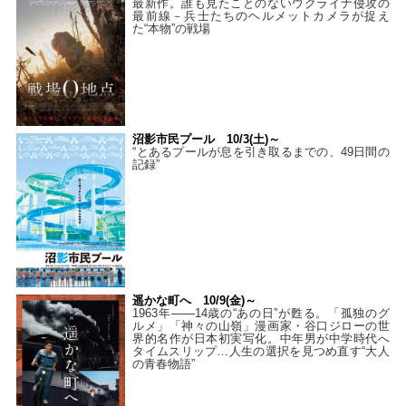
最新作。誰も見たことのないウクライナ侵攻の
最前線－兵士たちのヘルメットカメラが捉え
た“本物”の戦場
沼影市民プール 10/3(土)～
“とあるプールが息を引き取るまでの、49日間の
記録”
遥かな町へ 10/9(金)～
1963年――14歳の“あの日”が甦る。「孤独のグ
ルメ」「神々の山嶺」漫画家・谷口ジローの世
界的名作が日本初実写化。中年男が中学時代へ
タイムスリップ…人生の選択を見つめ直す“大人
の青春物語”