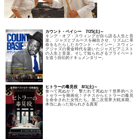
カウント・ベイシー 7/25(土)～
キング・オブ・スウィングが自ら語る人生と音
楽。 ジャズとブルースを融合させ、リズムに革
命をもたらしたカウント・ベイシー。スウィン
グジャズの黄金時代を築いたジャズピアニスト
の人生と音楽、そして知られざるプライベート
を追う自伝的ドキュメンタリー。
ヒトラーの毒見役 8/1(土)～
食べて死ぬか？ 撃たれて死ぬか？世界的ベス
トセラーを映画化！ナチスからヒトラーの毒見
を命令された女性たち。第二次世界大戦末期、
本当にあった知られざる真実