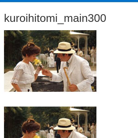
観
kuroihitomi_main300
た
い
映
画
は
こ
の
街
で