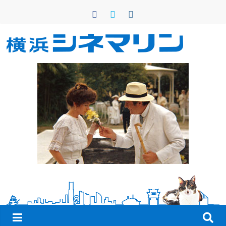
コ
ン
テ
ン
横
ツ
へ
浜
ス
キ
シ
ッ
プ
ネ
マ
リ
ン