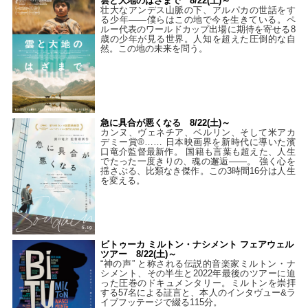
雲と大地のはざまで 8/22(土)～
壮大なアンデス山脈の下、アルパカの世話をす
る少年――僕らはこの地で今を生きている。ペ
ルー代表のワールドカップ出場に期待を寄せる8
歳の少年が見る世界。人知を超えた圧倒的な自
然。この地の未来を問う。
急に具合が悪くなる 8/22(土)～
カンヌ、ヴェネチア、ベルリン、そして米アカ
デミー賞®…… 日本映画界を新時代に導いた濱
口竜介監督最新作。 国籍も言葉も超えた、人生
でたった一度きりの、魂の邂逅――。 強く心を
揺さぶる、比類なき傑作。この3時間16分は人生
を変える。
ビトゥーカ ミルトン・ナシメント フェアウェル
ツアー 8/22(土)～
“神の声” と称される伝説的音楽家ミルトン・ナ
シメント、その半生と2022年最後のツアーに迫
った圧巻のドキュメンタリー。ミルトンを崇拝
する57名による証言と、本人のインタヴュー&ラ
イブフッテージで綴る115分。