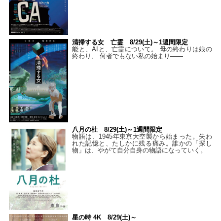
清掃する女 亡霊 8/29(土)～1週間限定
能と、AIと、亡霊について。 母の終わりは娘の
終わり、 何者でもない私の始まり――
八月の杜 8/29(土)～1週間限定
物語は、1945年東京大空襲から始まった。失わ
れた記憶と、たしかに残る痛み。誰かの「探し
物」は、やがて自分自身の物語になっていく。
星の時 4K 8/29(土)～