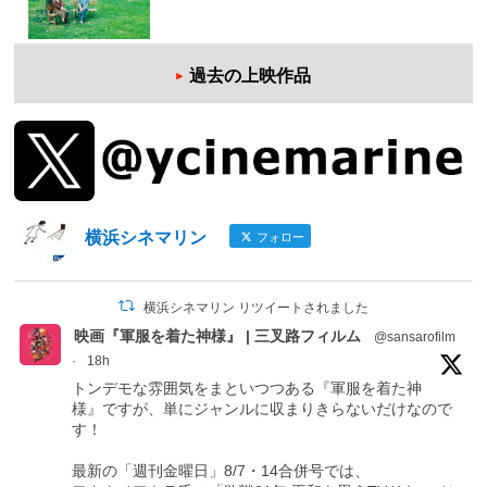
過去の上映作品
横浜シネマリン
フォロー
横浜シネマリン リツイートされました
映画『軍服を着た神様』 | 三叉路フィルム
@sansarofilm
·
18h
トンデモな雰囲気をまといつつある『軍服を着た神
様』ですが、単にジャンルに収まりきらないだけなので
す！
最新の「週刊金曜日」8/7・14合併号では、