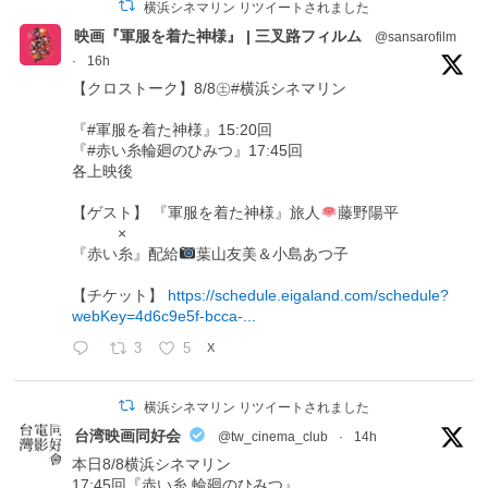
横浜シネマリン リツイートされました
映画『軍服を着た神様』 | 三叉路フィルム
@sansarofilm
·
16h
【クロストーク】8/8㊏#横浜シネマリン
『#軍服を着た神様』15:20回
『#赤い糸輪廻のひみつ』17:45回
各上映後
【ゲスト】 『軍服を着た神様』旅人
藤野陽平
×
『赤い糸』配給
葉山友美＆小島あつ子
【チケット】
https://schedule.eigaland.com/schedule?
webKey=4d6c9e5f-bcca-...
3
5
X
横浜シネマリン リツイートされました
台湾映画同好会
@tw_cinema_club
·
14h
本日8/8横浜シネマリン
17:45回『赤い糸 輪廻のひみつ』