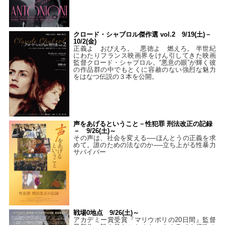
クロード・シャブロル傑作選 vol.2 9/19(土)－
10/2(金)
正義よ おびえろ。 悪徳よ 燃えろ。 半世紀
にわたりフランス映画界をけん引してきた映画
監督クロード・シャブロル。“悪意の眼”が輝く彼
の作品群の中でもとくに容赦のない強烈な魅力
をはなつ伝説の３本を公開。
声をあげるということ－性犯罪 刑法改正の記録
－ 9/26(土)～
その声は、社会を変える──ほんとうの正義を求
めて。誰のための法なのか──立ち上がる性暴力
サバイバー
戦場0地点 9/26(土)～
アカデミー賞受賞『マリウポリの20日間』監督