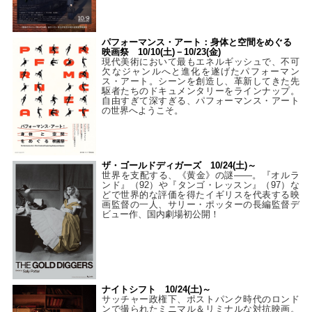
パフォーマンス・アート：身体と空間をめぐる
映画祭 10/10(土)－10/23(金)
現代美術において最もエネルギッシュで、不可
欠なジャンルへと進化を遂げたパフォーマン
ス・アート。シーンを創造し、革新してきた先
駆者たちのドキュメンタリーをラインナップ。
自由すぎて深すぎる、パフォーマンス・アート
の世界へようこそ。
ザ・ゴールドディガーズ 10/24(土)～
世界を支配する、《黄金》の謎――。『オルラ
ンド』（92）や『タンゴ・レッスン』（97）な
どで世界的な評価を得たイギリスを代表する映
画監督の一人、サリー・ポッターの長編監督デ
ビュー作、国内劇場初公開！
ナイトシフト 10/24(土)～
サッチャー政権下、ポストパンク時代のロンド
ンで撮られたミニマル＆リミナルな対抗映画。