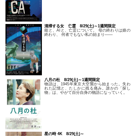
清掃する女 亡霊 8/29(土)～1週間限定
能と、AIと、亡霊について。 母の終わりは娘の
終わり、 何者でもない私の始まり――
八月の杜 8/29(土)～1週間限定
物語は、1945年東京大空襲から始まった。失わ
れた記憶と、たしかに残る痛み。誰かの「探し
物」は、やがて自分自身の物語になっていく。
星の時 4K 8/29(土)～