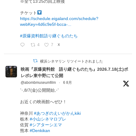
※全て13:25の回上映後
チケット
https://schedule.eigaland.com/schedule?
webKey=4d6c9e5f-bcca-...
#原爆資料館語り継ぐものたち
4
7
X
横浜シネマリン リツイートされました
映画『原爆資料館 語り継ぐものたち』2026.7.18(土)ポ
レポレ東中野にて公開
@abombmuseumfilm
·
6 8月
⋱8/7(金)公開開始⋰
お近くの映画館へぜひ！
神奈川
#あつぎのえいがかんkiki
栃木
#小山シネマロブレ
佐賀
#シアターシエマ
熊本
#Denkikan