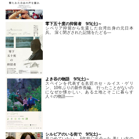
零下五十度の抑留者 9/5(土)～
シベリア抑留から生還した台湾出身の元日本
兵。 深く閉ざされた記憶をたどる—
よき谷の物語 9/5(土)～
スペインを代表する名匠ホセ・ルイス・ゲリ
ン、10年ぶりの新作長編。 行ったことがないの
になぜか懐かしい、ある土地とそこに暮らす
人々の物語――
シルビアのいる街で 9/5(土)～
見つめていたい。 6年前に出会った 美しい女の