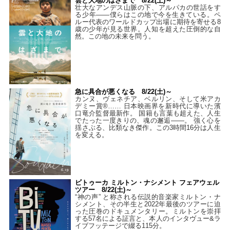
雲と大地のはざまで 8/22(土)～
壮大なアンデス山脈の下、アルパカの世話をす
る少年――僕らはこの地で今を生きている。ペ
ルー代表のワールドカップ出場に期待を寄せる8
歳の少年が見る世界。人知を超えた圧倒的な自
然。この地の未来を問う。
急に具合が悪くなる 8/22(土)～
カンヌ、ヴェネチア、ベルリン、そして米アカ
デミー賞®…… 日本映画界を新時代に導いた濱
口竜介監督最新作。 国籍も言葉も超えた、人生
でたった一度きりの、魂の邂逅――。 強く心を
揺さぶる、比類なき傑作。この3時間16分は人生
を変える。
ビトゥーカ ミルトン・ナシメント フェアウェル
ツアー 8/22(土)～
“神の声” と称される伝説的音楽家ミルトン・ナ
シメント、その半生と2022年最後のツアーに迫
った圧巻のドキュメンタリー。ミルトンを崇拝
する57名による証言と、本人のインタヴュー&ラ
イブフッテージで綴る115分。