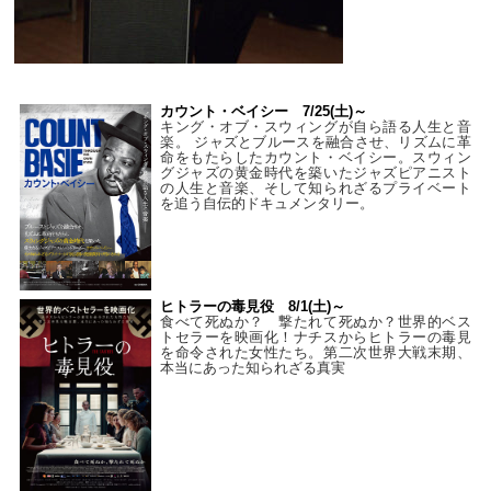
カウント・ベイシー 7/25(土)～
キング・オブ・スウィングが自ら語る人生と音
楽。 ジャズとブルースを融合させ、リズムに革
命をもたらしたカウント・ベイシー。スウィン
グジャズの黄金時代を築いたジャズピアニスト
の人生と音楽、そして知られざるプライベート
を追う自伝的ドキュメンタリー。
ヒトラーの毒見役 8/1(土)～
食べて死ぬか？ 撃たれて死ぬか？世界的ベス
トセラーを映画化！ナチスからヒトラーの毒見
を命令された女性たち。第二次世界大戦末期、
本当にあった知られざる真実