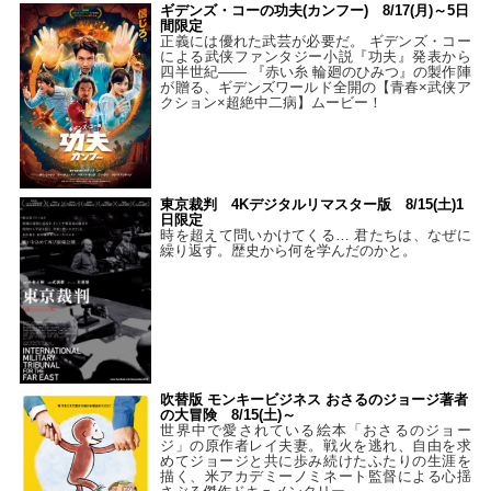
ギデンズ・コーの功夫(カンフー) 8/17(月)～5日
間限定
正義には優れた武芸が必要だ。 ギデンズ・コー
による武侠ファンタジー小説『功夫』発表から
四半世紀―― 『赤い糸 輪廻のひみつ』の製作陣
が贈る、ギデンズワールド全開の【青春×武侠ア
クション×超絶中二病】ムービー！
東京裁判 4Kデジタルリマスター版 8/15(土)1
日限定
時を超えて問いかけてくる… 君たちは、なぜに
繰り返す。歴史から何を学んだのかと。
吹替版 モンキービジネス おさるのジョージ著者
の大冒険 8/15(土)～
世界中で愛されている絵本「おさるのジョー
ジ」の原作者レイ夫妻。戦火を逃れ、自由を求
めてジョージと共に歩み続けたふたりの生涯を
描く、米アカデミーノミネート監督による心揺