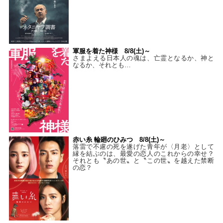
軍服を着た神様 8/8(土)～
さまよえる日本人の魂は、亡霊となるか、神と
なるか、それとも…
赤い糸 輪廻のひみつ 8/8(土)～
落雷で不慮の死を遂げた青年が〈月老〉として
縁を結ぶのは、最愛の恋人のこれからの幸せ？
それとも〝あの世〟と〝この世〟を越えた禁断
の恋？