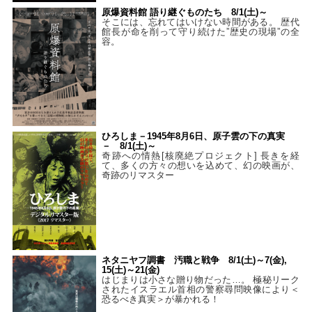
原爆資料館 語り継ぐものたち 8/1(土)～
そこには、忘れてはいけない時間がある。 歴代
館長が命を削って守り続けた”歴史の現場”の全
容。
ひろしま－1945年8月6日、原子雲の下の真実
－ 8/1(土)～
奇跡への情熱[核廃絶プロジェクト] 長きを経
て、多くの方々の想いを込めて、幻の映画が、
奇跡のリマスター
ネタニヤフ調書 汚職と戦争 8/1(土)～7(金),
15(土)～21(金)
はじまりは小さな贈り物だった…。 極秘リーク
されたイスラエル首相の警察尋問映像により＜
恐るべき真実＞が暴かれる！