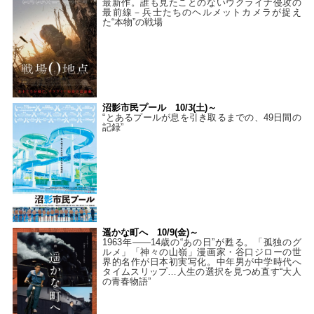
最新作。誰も見たことのないウクライナ侵攻の
最前線－兵士たちのヘルメットカメラが捉え
た“本物”の戦場
沼影市民プール 10/3(土)～
“とあるプールが息を引き取るまでの、49日間の
記録”
遥かな町へ 10/9(金)～
1963年――14歳の“あの日”が甦る。「孤独のグ
ルメ」「神々の山嶺」漫画家・谷口ジローの世
界的名作が日本初実写化。中年男が中学時代へ
タイムスリップ…人生の選択を見つめ直す“大人
の青春物語”