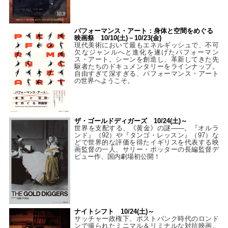
パフォーマンス・アート：身体と空間をめぐる
映画祭 10/10(土)－10/23(金)
現代美術において最もエネルギッシュで、不可
欠なジャンルへと進化を遂げたパフォーマン
ス・アート。シーンを創造し、革新してきた先
駆者たちのドキュメンタリーをラインナップ。
自由すぎて深すぎる、パフォーマンス・アート
の世界へようこそ。
ザ・ゴールドディガーズ 10/24(土)～
世界を支配する、《黄金》の謎――。『オルラ
ンド』（92）や『タンゴ・レッスン』（97）な
どで世界的な評価を得たイギリスを代表する映
画監督の一人、サリー・ポッターの長編監督デ
ビュー作、国内劇場初公開！
ナイトシフト 10/24(土)～
サッチャー政権下、ポストパンク時代のロンド
ンで撮られたミニマル＆リミナルな対抗映画。