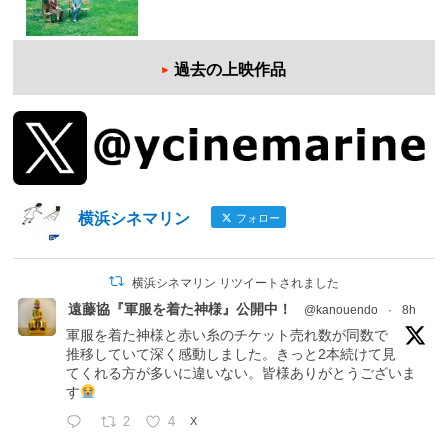
過去の上映作品
横浜シネマリン
フォロー
横浜シネマリン リツイートされました
遠藤協『軍服を着た神様』公開中！
@kanouendo
·
8h
軍服を着た神様と赤い糸のチケット売れ数が同数で
推移していて深く感動しました。きっと2本続けて見
てくれる方が多いに違いない。皆様ありがとうございま
す
2
4
X