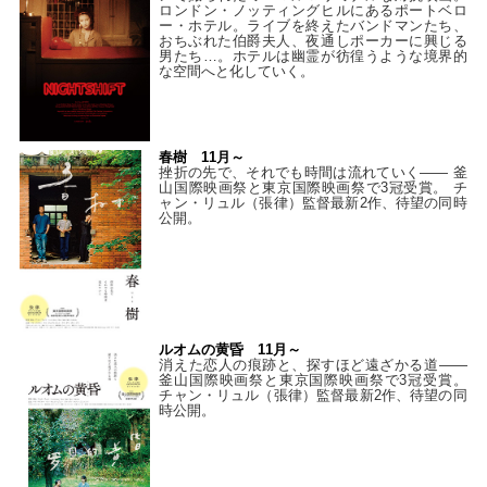
ロンドン・ノッティングヒルにあるポートベロ
ー・ホテル。ライブを終えたバンドマンたち、
おちぶれた伯爵夫人、夜通しポーカーに興じる
男たち…。ホテルは幽霊が彷徨うような境界的
な空間へと化していく。
春樹 11月～
挫折の先で、それでも時間は流れていく—— 釜
山国際映画祭と東京国際映画祭で3冠受賞。 チ
ャン・リュル（張律）監督最新2作、待望の同時
公開。
ルオムの黄昏 11月～
消えた恋人の痕跡と、探すほど遠ざかる道——
釜山国際映画祭と東京国際映画祭で3冠受賞。
チャン・リュル（張律）監督最新2作、待望の同
時公開。