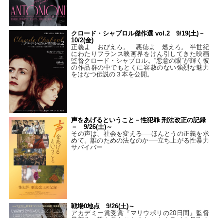
クロード・シャブロル傑作選 vol.2 9/19(土)－
10/2(金)
正義よ おびえろ。 悪徳よ 燃えろ。 半世紀
にわたりフランス映画界をけん引してきた映画
監督クロード・シャブロル。“悪意の眼”が輝く彼
の作品群の中でもとくに容赦のない強烈な魅力
をはなつ伝説の３本を公開。
声をあげるということ－性犯罪 刑法改正の記録
－ 9/26(土)～
その声は、社会を変える──ほんとうの正義を求
めて。誰のための法なのか──立ち上がる性暴力
サバイバー
戦場0地点 9/26(土)～
アカデミー賞受賞『マリウポリの20日間』監督