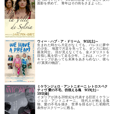
面影を求めて、 青年はその街をさまよった。
ウィー・ハブ・ア・ドリーム 9/12(土)～
生まれた時から片足がなくても、バレエに夢中
の少女。 地震で片足を失っても、ダンスに励む
親友同士。 目が見えなくても、金メダリストを
目指し風を切って走る少年。 これは、ハンディ
キャップがあっても未来をあきらめない、彼ら
の“真実の物語”。
ミケランジェロ・アントニオーニ レトロスペク
ティヴ 愛の不毛、彷徨える魂 9/19(土)－
10/2(金)
イタリアが誇る20世紀を代表する巨匠ミケラン
ジェロ・アントニオーニ。 現代人が抱える孤
独、愛の不毛を描き、世界を揺るがした初期代
表作がスクリーンに甦る。