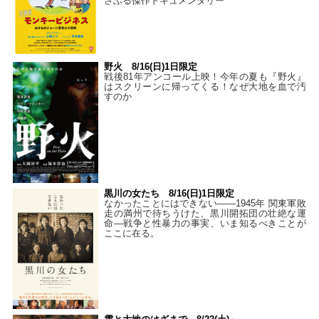
さぶる傑作ドキュメンタリー
野火 8/16(日)1日限定
戦後81年アンコール上映！今年の夏も『野火』
はスクリーンに帰ってくる！なぜ大地を血で汚
すのか
黒川の女たち 8/16(日)1日限定
なかったことにはできない——1945年 関東軍敗
走の満州で待ちうけた、黒川開拓団の壮絶な運
命―戦争と性暴力の事実、いま知るべきことが
ここに在る。