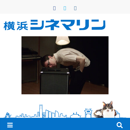
コ
ン
テ
ン
横
ツ
へ
浜
ス
キ
シ
ッ
プ
ネ
マ
リ
ン