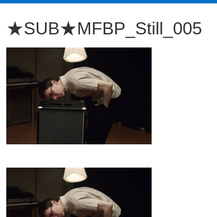
観
★SUB★MFBP_Still_005
た
い
映
画
は
こ
の
街
で