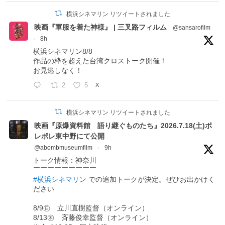
横浜シネマリン リツイートされました
映画『軍服を着た神様』 | 三叉路フィルム
@sansarofilm
·
8h
横浜シネマリン8/8
作品の枠を超えた台湾クロストーク開催！
お見逃しなく！
2
5
X
横浜シネマリン リツイートされました
映画『原爆資料館 語り継ぐものたち』2026.7.18(土)ポ
レポレ東中野にて公開
@abombmuseumfilm
·
9h
トーク情報：神奈川
￣￣￣￣￣￣￣￣￣
#横浜シネマリン
での追加トークが決定。ぜひお出かけく
ださい
8/9㊐ 立川直樹監督（オンライン）
8/13㊍ 斉藤俊幸監督（オンライン）