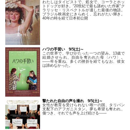
わたしはタイピストで、処⼥で、コーラとホッ
トドッグが好き。“20世紀で最も謎めいた作家”ク
ラリッセ・リスペクトルが遺した最後の物語。
ブラジル映画史にきらめく、忘れがたい輝き。
40年の時を経て⽇本初公開
ハワの手習い 9/5(土)～
この世界で、学びがたった一つの望み。13歳で
結婚させられ、自由を奪われた母〈ハワ〉。
——年を重ね、多くの挫折を経てもなお、彼女
は諦めなかった。
撃たれた自由の声を撮れ 9/5(土)～
女性が教育を受けられない唯一の国、タリバン
支配下のアフガニスタン。夢も希望も奪われ、
傷つき、それでも声を上げ続ける——