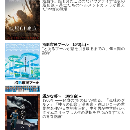
最新作。誰も見たことのないウクライナ侵攻の
最前線－兵士たちのヘルメットカメラが捉え
た“本物”の戦場
沼影市民プール 10/3(土)～
“とあるプールが息を引き取るまでの、49日間の
記録”
遥かな町へ 10/9(金)～
1963年――14歳の“あの日”が甦る。「孤独のグ
ルメ」「神々の山嶺」漫画家・谷口ジローの世
界的名作が日本初実写化。中年男が中学時代へ
タイムスリップ…人生の選択を見つめ直す“大人
の青春物語”