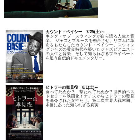
カウント・ベイシー 7/25(土)～
キング・オブ・スウィングが自ら語る人生と音
楽。 ジャズとブルースを融合させ、リズムに革
命をもたらしたカウント・ベイシー。スウィン
グジャズの黄金時代を築いたジャズピアニスト
の人生と音楽、そして知られざるプライベート
を追う自伝的ドキュメンタリー。
ヒトラーの毒見役 8/1(土)～
食べて死ぬか？ 撃たれて死ぬか？世界的ベス
トセラーを映画化！ナチスからヒトラーの毒見
を命令された女性たち。第二次世界大戦末期、
本当にあった知られざる真実