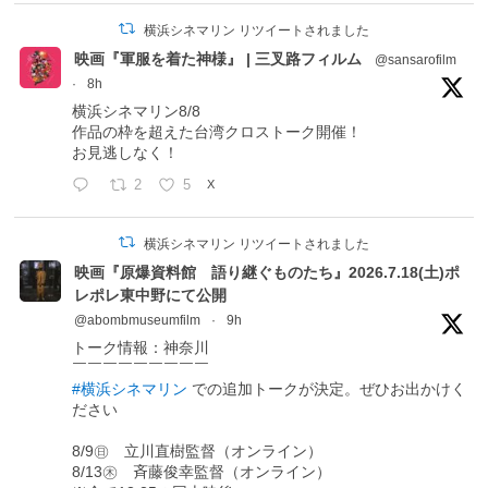
横浜シネマリン リツイートされました
映画『軍服を着た神様』 | 三叉路フィルム
@sansarofilm
·
8h
横浜シネマリン8/8
作品の枠を超えた台湾クロストーク開催！
お見逃しなく！
2
5
X
横浜シネマリン リツイートされました
映画『原爆資料館 語り継ぐものたち』2026.7.18(土)ポ
レポレ東中野にて公開
@abombmuseumfilm
·
9h
トーク情報：神奈川
￣￣￣￣￣￣￣￣￣
#横浜シネマリン
での追加トークが決定。ぜひお出かけく
ださい
8/9㊐ 立川直樹監督（オンライン）
8/13㊍ 斉藤俊幸監督（オンライン）