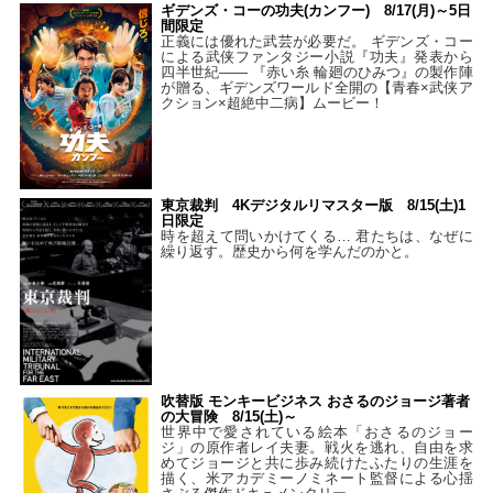
ギデンズ・コーの功夫(カンフー) 8/17(月)～5日
間限定
正義には優れた武芸が必要だ。 ギデンズ・コー
による武侠ファンタジー小説『功夫』発表から
四半世紀―― 『赤い糸 輪廻のひみつ』の製作陣
が贈る、ギデンズワールド全開の【青春×武侠ア
クション×超絶中二病】ムービー！
東京裁判 4Kデジタルリマスター版 8/15(土)1
日限定
時を超えて問いかけてくる… 君たちは、なぜに
繰り返す。歴史から何を学んだのかと。
吹替版 モンキービジネス おさるのジョージ著者
の大冒険 8/15(土)～
世界中で愛されている絵本「おさるのジョー
ジ」の原作者レイ夫妻。戦火を逃れ、自由を求
めてジョージと共に歩み続けたふたりの生涯を
描く、米アカデミーノミネート監督による心揺