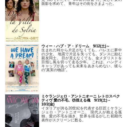
面影を求めて、 青年はその街をさまよった。
ウィー・ハブ・ア・ドリーム 9/12(土)～
生まれた時から片足がなくても、バレエに夢中
の少女。 地震で片足を失っても、ダンスに励む
親友同士。 目が見えなくても、金メダリストを
目指し風を切って走る少年。 これは、ハンディ
キャップがあっても未来をあきらめない、彼ら
の“真実の物語”。
ミケランジェロ・アントニオーニ レトロスペク
ティヴ 愛の不毛、彷徨える魂 9/19(土)－
10/2(金)
イタリアが誇る20世紀を代表する巨匠ミケラン
ジェロ・アントニオーニ。 現代人が抱える孤
独、愛の不毛を描き、世界を揺るがした初期代
表作がスクリーンに甦る。