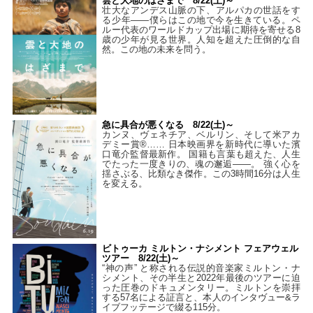
雲と大地のはざまで 8/22(土)～
壮大なアンデス山脈の下、アルパカの世話をす
る少年――僕らはこの地で今を生きている。ペ
ルー代表のワールドカップ出場に期待を寄せる8
歳の少年が見る世界。人知を超えた圧倒的な自
然。この地の未来を問う。
急に具合が悪くなる 8/22(土)～
カンヌ、ヴェネチア、ベルリン、そして米アカ
デミー賞®…… 日本映画界を新時代に導いた濱
口竜介監督最新作。 国籍も言葉も超えた、人生
でたった一度きりの、魂の邂逅――。 強く心を
揺さぶる、比類なき傑作。この3時間16分は人生
を変える。
ビトゥーカ ミルトン・ナシメント フェアウェル
ツアー 8/22(土)～
“神の声” と称される伝説的音楽家ミルトン・ナ
シメント、その半生と2022年最後のツアーに迫
った圧巻のドキュメンタリー。ミルトンを崇拝
する57名による証言と、本人のインタヴュー&ラ
イブフッテージで綴る115分。