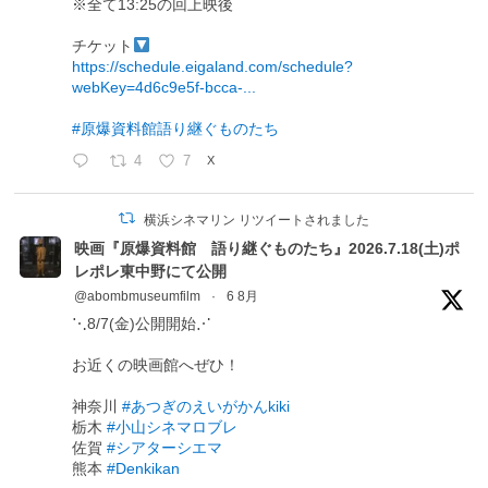
※全て13:25の回上映後
チケット
https://schedule.eigaland.com/schedule?
webKey=4d6c9e5f-bcca-...
#原爆資料館語り継ぐものたち
4
7
X
横浜シネマリン リツイートされました
映画『原爆資料館 語り継ぐものたち』2026.7.18(土)ポ
レポレ東中野にて公開
@abombmuseumfilm
·
6 8月
⋱8/7(金)公開開始⋰
お近くの映画館へぜひ！
神奈川
#あつぎのえいがかんkiki
栃木
#小山シネマロブレ
佐賀
#シアターシエマ
熊本
#Denkikan