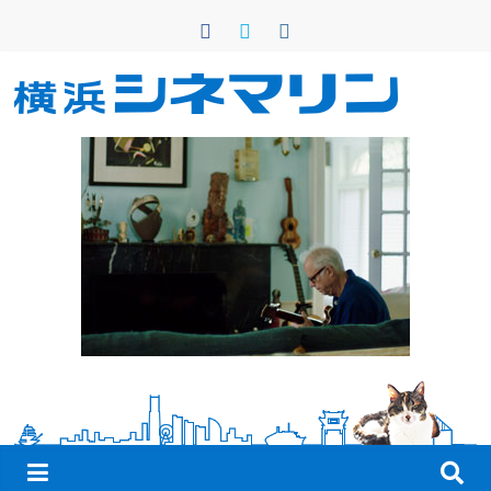
コ
ン
テ
ン
横
ツ
へ
浜
ス
キ
シ
ッ
プ
ネ
マ
リ
ン