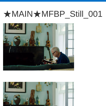
観
★MAIN★MFBP_Still_001
た
い
映
画
は
こ
の
街
で