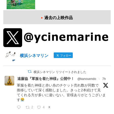
過去の上映作品
横浜シネマリン
フォロー
横浜シネマリン リツイートされました
遠藤協『軍服を着た神様』公開中！
@kanouendo
·
7h
軍服を着た神様と赤い糸のチケット売れ数が同数で
推移していて深く感動しました。きっと2本続けて見
てくれる方が多いに違いない。皆様ありがとうございま
す
2
4
X