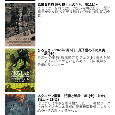
原爆資料館 語り継ぐものたち 8/1(土)～
そこには、忘れてはいけない時間がある。 歴代
館長が命を削って守り続けた”歴史の現場”の全
容。
ひろしま－1945年8月6日、原子雲の下の真実
－ 8/1(土)～
奇跡への情熱[核廃絶プロジェクト] 長きを経
て、多くの方々の想いを込めて、幻の映画が、
奇跡のリマスター
ネタニヤフ調書 汚職と戦争 8/1(土)～7(金),
15(土)～21(金)
はじまりは小さな贈り物だった…。 極秘リーク
されたイスラエル首相の警察尋問映像により＜
恐るべき真実＞が暴かれる！