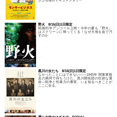
さぶる傑作ドキュメンタリー
野火 8/16(日)1日限定
戦後81年アンコール上映！今年の夏も『野火』
はスクリーンに帰ってくる！なぜ大地を血で汚
すのか
黒川の女たち 8/16(日)1日限定
なかったことにはできない——1945年 関東軍敗
走の満州で待ちうけた、黒川開拓団の壮絶な運
命―戦争と性暴力の事実、いま知るべきことが
ここに在る。