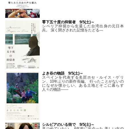
零下五十度の抑留者 9/5(土)～
シベリア抑留から生還した台湾出身の元日本
兵。 深く閉ざされた記憶をたどる—
よき谷の物語 9/5(土)～
スペインを代表する名匠ホセ・ルイス・ゲリ
ン、10年ぶりの新作長編。 行ったことがないの
になぜか懐かしい、ある土地とそこに暮らす
人々の物語――
シルビアのいる街で 9/5(土)～
見つめていたい。 6年前に出会った 美しい女の