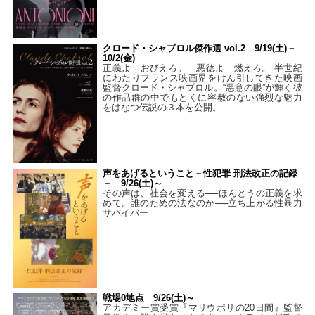
クロード・シャブロル傑作選 vol.2 9/19(土)－
10/2(金)
正義よ おびえろ。 悪徳よ 燃えろ。 半世紀
にわたりフランス映画界をけん引してきた映画
監督クロード・シャブロル。“悪意の眼”が輝く彼
の作品群の中でもとくに容赦のない強烈な魅力
をはなつ伝説の３本を公開。
声をあげるということ－性犯罪 刑法改正の記録
－ 9/26(土)～
その声は、社会を変える──ほんとうの正義を求
めて。誰のための法なのか──立ち上がる性暴力
サバイバー
戦場0地点 9/26(土)～
アカデミー賞受賞『マリウポリの20日間』監督