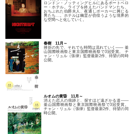
ロンドン・ノッティングヒルにあるポートベロ
ー・ホテル。ライブを終えたバンドマンたち、
おちぶれた伯爵夫人、夜通しポーカーに興じる
男たち…。ホテルは幽霊が彷徨うような境界的
な空間へと化していく。
春樹 11月～
挫折の先で、それでも時間は流れていく—— 釜
山国際映画祭と東京国際映画祭で3冠受賞。 チ
ャン・リュル（張律）監督最新2作、待望の同時
公開。
ルオムの黄昏 11月～
消えた恋人の痕跡と、探すほど遠ざかる道——
釜山国際映画祭と東京国際映画祭で3冠受賞。
チャン・リュル（張律）監督最新2作、待望の同
時公開。