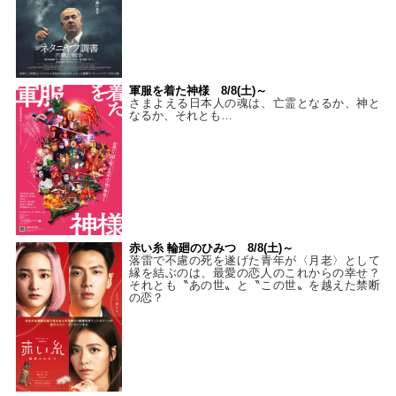
軍服を着た神様 8/8(土)～
さまよえる日本人の魂は、亡霊となるか、神と
なるか、それとも…
赤い糸 輪廻のひみつ 8/8(土)～
落雷で不慮の死を遂げた青年が〈月老〉として
縁を結ぶのは、最愛の恋人のこれからの幸せ？
それとも〝あの世〟と〝この世〟を越えた禁断
の恋？