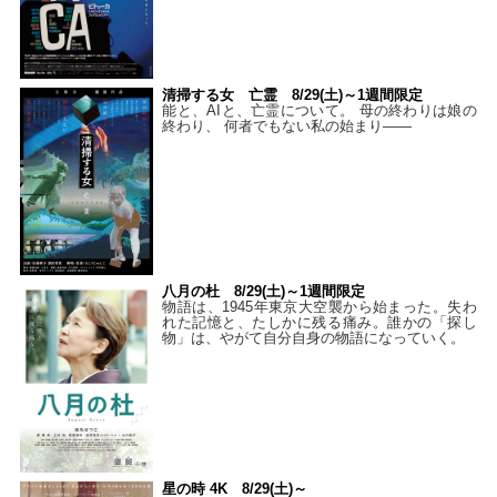
清掃する女 亡霊 8/29(土)～1週間限定
能と、AIと、亡霊について。 母の終わりは娘の
終わり、 何者でもない私の始まり――
八月の杜 8/29(土)～1週間限定
物語は、1945年東京大空襲から始まった。失わ
れた記憶と、たしかに残る痛み。誰かの「探し
物」は、やがて自分自身の物語になっていく。
星の時 4K 8/29(土)～