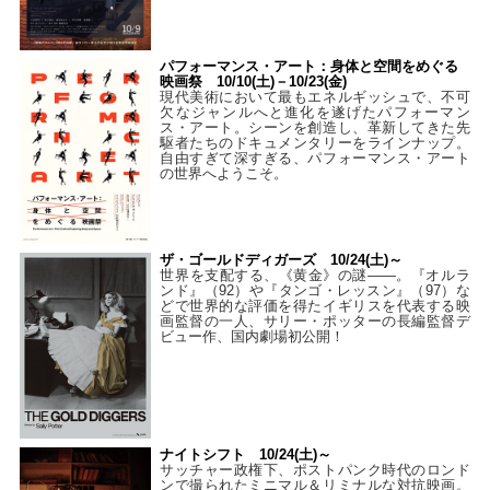
パフォーマンス・アート：身体と空間をめぐる
映画祭 10/10(土)－10/23(金)
現代美術において最もエネルギッシュで、不可
欠なジャンルへと進化を遂げたパフォーマン
ス・アート。シーンを創造し、革新してきた先
駆者たちのドキュメンタリーをラインナップ。
自由すぎて深すぎる、パフォーマンス・アート
の世界へようこそ。
ザ・ゴールドディガーズ 10/24(土)～
世界を支配する、《黄金》の謎――。『オルラ
ンド』（92）や『タンゴ・レッスン』（97）な
どで世界的な評価を得たイギリスを代表する映
画監督の一人、サリー・ポッターの長編監督デ
ビュー作、国内劇場初公開！
ナイトシフト 10/24(土)～
サッチャー政権下、ポストパンク時代のロンド
ンで撮られたミニマル＆リミナルな対抗映画。