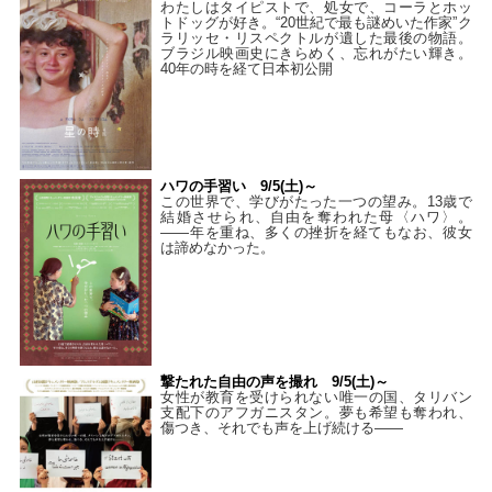
わたしはタイピストで、処⼥で、コーラとホッ
トドッグが好き。“20世紀で最も謎めいた作家”ク
ラリッセ・リスペクトルが遺した最後の物語。
ブラジル映画史にきらめく、忘れがたい輝き。
40年の時を経て⽇本初公開
ハワの手習い 9/5(土)～
この世界で、学びがたった一つの望み。13歳で
結婚させられ、自由を奪われた母〈ハワ〉。
——年を重ね、多くの挫折を経てもなお、彼女
は諦めなかった。
撃たれた自由の声を撮れ 9/5(土)～
女性が教育を受けられない唯一の国、タリバン
支配下のアフガニスタン。夢も希望も奪われ、
傷つき、それでも声を上げ続ける——