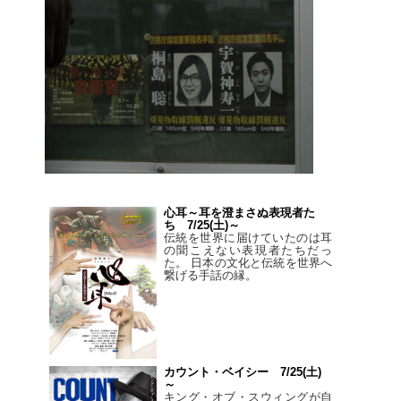
心耳～耳を澄まさぬ表現者た
ち 7/25(土)～
伝統を世界に届けていたのは耳
の聞こえない表現者たちだっ
た。 日本の文化と伝統を世界へ
繋げる手話の縁。
カウント・ベイシー 7/25(土)
～
キング・オブ・スウィングが自