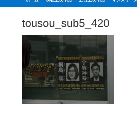
ホーム
現在上映作品
近日上映作品
マンスリー
観
た
tousou_sub5_420
い
映
画
は
こ
の
街
で