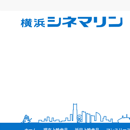
コ
ン
テ
横
ン
ツ
へ
浜
ス
キ
シ
ッ
プ
ネ
マ
リ
ン