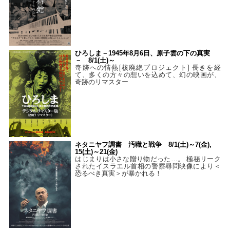
ひろしま－1945年8月6日、原子雲の下の真実
－ 8/1(土)～
奇跡への情熱[核廃絶プロジェクト] 長きを経
て、多くの方々の想いを込めて、幻の映画が、
奇跡のリマスター
ネタニヤフ調書 汚職と戦争 8/1(土)～7(金),
15(土)～21(金)
はじまりは小さな贈り物だった…。 極秘リーク
されたイスラエル首相の警察尋問映像により＜
恐るべき真実＞が暴かれる！