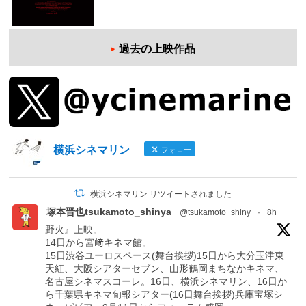
過去の上映作品
横浜シネマリン
フォロー
横浜シネマリン リツイートされました
塚本晋也tsukamoto_shinya
@tsukamoto_shiny
·
8h
野火』上映。
14日から宮﨑キネマ館。
15日渋谷ユーロスペース(舞台挨拶)15日から大分玉津東
天紅、大阪シアターセブン、山形鶴岡まちなかキネマ、
名古屋シネマスコーレ。16日、横浜シネマリン、16日か
ら千葉県キネマ旬報シアター(16日舞台挨拶)兵庫宝塚シ