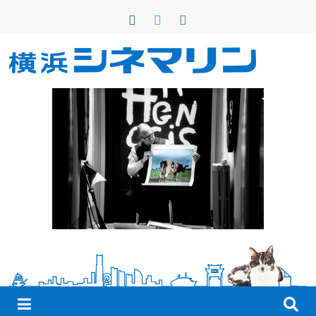
コ
ン
テ
ン
横
ツ
へ
浜
ス
キ
シ
ッ
プ
ネ
マ
リ
ン