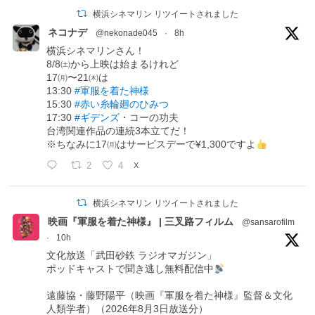
横浜シネマリン リツイートされました
ネコナデ
@nekonade045
·
8h
横浜シネマリンさん！
8/8㈯から上映は始まるけれど
17㈪〜21㈭は
13:30
#軍服を着た神様
15:30
#赤い糸輪廻のひみつ
17:30
#ギデンズ
・コーの功夫
台湾関連作品の連続3本立てだ！
※ちなみに17㈪はサービスデーで¥1,300ですよ
2
4
X
横浜シネマリン リツイートされました
映画『軍服を着た神様』 | 三叉路フィルム
@sansarofilm
·
10h
文化放送「武田砂鉄 ラジオマガジン」
ポッドキャストで聞き逃し無料配信中
遠藤協・藤野陽平（映画『軍服を着た神様』監督＆文化
人類学者）（2026年8月3日放送分）