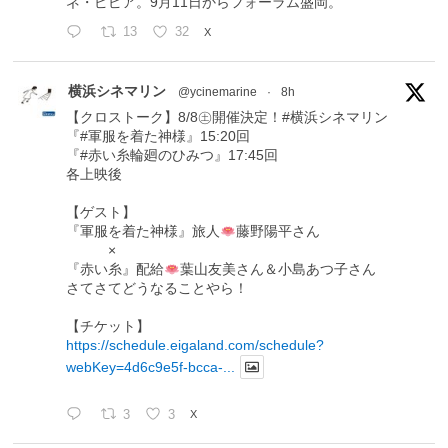
ネ・ピピア。9月11日からフォーラム盛岡。
13
32
X
横浜シネマリン
@ycinemarine
·
8h
【クロストーク】8/8㊏開催決定！#横浜シネマリン
『#軍服を着た神様』15:20回
『#赤い糸輪廻のひみつ』17:45回
各上映後
【ゲスト】
『軍服を着た神様』旅人
藤野陽平さん
×
『赤い糸』配給
葉山友美さん＆小島あつ子さん
さてさてどうなることやら！
【チケット】
https://schedule.eigaland.com/schedule?
webKey=4d6c9e5f-bcca-...
3
3
X