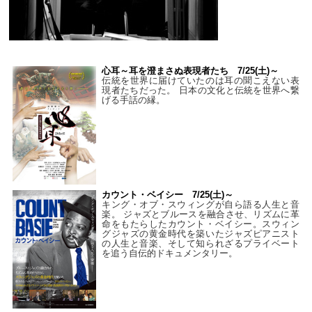
心耳～耳を澄まさぬ表現者たち 7/25(土)～
伝統を世界に届けていたのは耳の聞こえない表
現者たちだった。 日本の文化と伝統を世界へ繋
げる手話の縁。
カウント・ベイシー 7/25(土)～
キング・オブ・スウィングが自ら語る人生と音
楽。 ジャズとブルースを融合させ、リズムに革
命をもたらしたカウント・ベイシー。スウィン
グジャズの黄金時代を築いたジャズピアニスト
の人生と音楽、そして知られざるプライベート
を追う自伝的ドキュメンタリー。