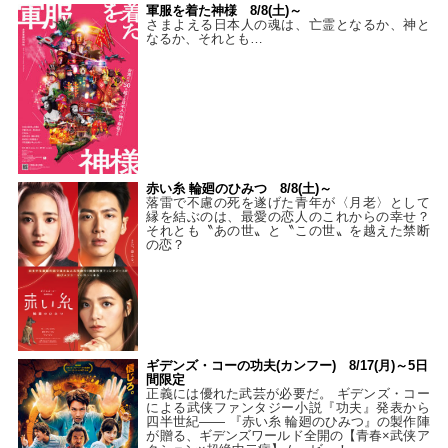
軍服を着た神様 8/8(土)～
さまよえる日本人の魂は、亡霊となるか、神と
なるか、それとも…
赤い糸 輪廻のひみつ 8/8(土)～
落雷で不慮の死を遂げた青年が〈月老〉として
縁を結ぶのは、最愛の恋人のこれからの幸せ？
それとも〝あの世〟と〝この世〟を越えた禁断
の恋？
ギデンズ・コーの功夫(カンフー) 8/17(月)～5日
間限定
正義には優れた武芸が必要だ。 ギデンズ・コー
による武侠ファンタジー小説『功夫』発表から
四半世紀―― 『赤い糸 輪廻のひみつ』の製作陣
が贈る、ギデンズワールド全開の【青春×武侠ア