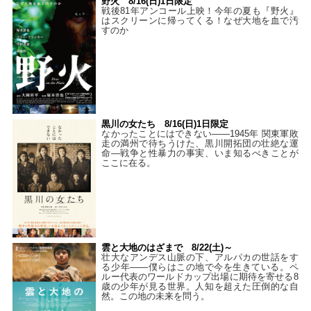
野火 8/16(日)1日限定
戦後81年アンコール上映！今年の夏も『野火』
はスクリーンに帰ってくる！なぜ大地を血で汚
すのか
黒川の女たち 8/16(日)1日限定
なかったことにはできない——1945年 関東軍敗
走の満州で待ちうけた、黒川開拓団の壮絶な運
命―戦争と性暴力の事実、いま知るべきことが
ここに在る。
雲と大地のはざまで 8/22(土)～
壮大なアンデス山脈の下、アルパカの世話をす
る少年――僕らはこの地で今を生きている。ペ
ルー代表のワールドカップ出場に期待を寄せる8
歳の少年が見る世界。人知を超えた圧倒的な自
然。この地の未来を問う。