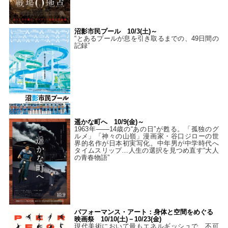
沼影市民プール 10/3(土)～
“とあるプールが息を引き取るまでの、49日間の
記録”
遥かな町へ 10/9(金)～
1963年――14歳の“あの日”が甦る。「孤独のグ
ルメ」「神々の山嶺」漫画家・谷口ジローの世
界的名作が日本初実写化。中年男が中学時代へ
タイムスリップ…人生の選択を見つめ直す“大人
の青春物語”
パフォーマンス・アート：身体と空間をめぐる
映画祭 10/10(土)－10/23(金)
現代美術において最もエネルギッシュで、不可