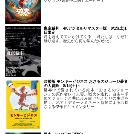
クション×超絶中二病】ムービー！
東京裁判 4Kデジタルリマスター版 8/15(土)1
日限定
時を超えて問いかけてくる… 君たちは、なぜに
繰り返す。歴史から何を学んだのかと。
吹替版 モンキービジネス おさるのジョージ著者
の大冒険 8/15(土)～
世界中で愛されている絵本「おさるのジョー
ジ」の原作者レイ夫妻。戦火を逃れ、自由を求
めてジョージと共に歩み続けたふたりの生涯を
描く、米アカデミーノミネート監督による心揺
さぶる傑作ドキュメンタリー