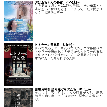
おばあちゃんの秘密 7/25(土)～
時を超えて届いた131通の手紙。 その秘密と本
当の想いに触れたとき、止まっていた時間がゆ
っくりと動き出す―
ヒトラーの毒見役 8/1(土)～
食べて死ぬか？ 撃たれて死ぬか？世界的ベス
トセラーを映画化！ナチスからヒトラーの毒見
を命令された女性たち。第二次世界大戦末期、
本当にあった知られざる真実
原爆資料館 語り継ぐものたち 8/1(土)～
そこには、忘れてはいけない時間がある。 歴代
館長が命を削って守り続けた”歴史の現場”の全
容。