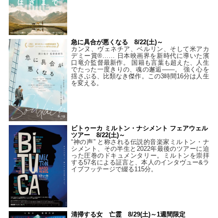
急に具合が悪くなる 8/22(土)～
カンヌ、ヴェネチア、ベルリン、そして米アカ
デミー賞®…… 日本映画界を新時代に導いた濱
口竜介監督最新作。 国籍も言葉も超えた、人生
でたった一度きりの、魂の邂逅――。 強く心を
揺さぶる、比類なき傑作。この3時間16分は人生
を変える。
ビトゥーカ ミルトン・ナシメント フェアウェル
ツアー 8/22(土)～
“神の声” と称される伝説的音楽家ミルトン・ナ
シメント、その半生と2022年最後のツアーに迫
った圧巻のドキュメンタリー。ミルトンを崇拝
する57名による証言と、本人のインタヴュー&ラ
イブフッテージで綴る115分。
清掃する女 亡霊 8/29(土)～1週間限定