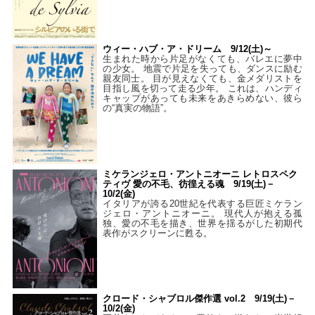
ウィー・ハブ・ア・ドリーム 9/12(土)～
生まれた時から片足がなくても、バレエに夢中
の少女。 地震で片足を失っても、ダンスに励む
親友同士。 目が見えなくても、金メダリストを
目指し風を切って走る少年。 これは、ハンディ
キャップがあっても未来をあきらめない、彼ら
の“真実の物語”。
ミケランジェロ・アントニオーニ レトロスペク
ティヴ 愛の不毛、彷徨える魂 9/19(土)－
10/2(金)
イタリアが誇る20世紀を代表する巨匠ミケラン
ジェロ・アントニオーニ。 現代人が抱える孤
独、愛の不毛を描き、世界を揺るがした初期代
表作がスクリーンに甦る。
クロード・シャブロル傑作選 vol.2 9/19(土)－
10/2(金)