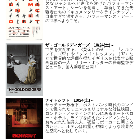
欠なジャンルへと進化を遂げたパフォーマン
ス・アート。シーンを創造し、革新してきた先
駆者たちのドキュメンタリーをラインナップ。
自由すぎて深すぎる、パフォーマンス・アート
の世界へようこそ。
ザ・ゴールドディガーズ 10/24(土)～
世界を支配する、《黄金》の謎――。『オルラ
ンド』（92）や『タンゴ・レッスン』（97）な
どで世界的な評価を得たイギリスを代表する映
画監督の一人、サリー・ポッターの長編監督デ
ビュー作、国内劇場初公開！
ナイトシフト 10/24(土)～
サッチャー政権下、ポストパンク時代のロンド
ンで撮られたミニマル＆リミナルな対抗映画。
ロンドン・ノッティングヒルにあるポートベロ
ー・ホテル。ライブを終えたバンドマンたち、
おちぶれた伯爵夫人、夜通しポーカーに興じる
男たち…。ホテルは幽霊が彷徨うような境界的
な空間へと化していく。