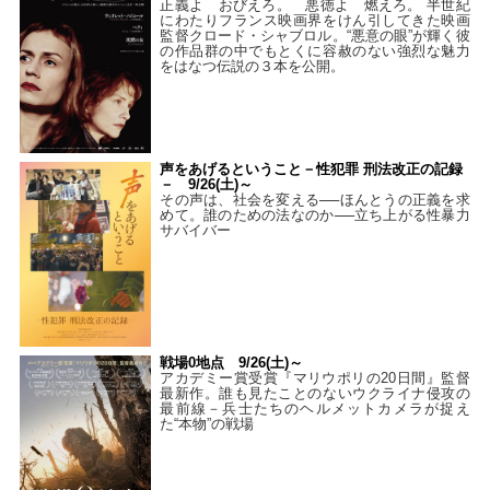
正義よ おびえろ。 悪徳よ 燃えろ。 半世紀
にわたりフランス映画界をけん引してきた映画
監督クロード・シャブロル。“悪意の眼”が輝く彼
の作品群の中でもとくに容赦のない強烈な魅力
をはなつ伝説の３本を公開。
声をあげるということ－性犯罪 刑法改正の記録
－ 9/26(土)～
その声は、社会を変える──ほんとうの正義を求
めて。誰のための法なのか──立ち上がる性暴力
サバイバー
戦場0地点 9/26(土)～
アカデミー賞受賞『マリウポリの20日間』監督
最新作。誰も見たことのないウクライナ侵攻の
最前線－兵士たちのヘルメットカメラが捉え
た“本物”の戦場