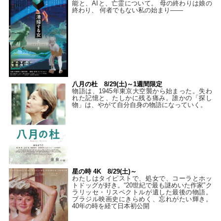
能と、AIと、亡霊について。 母の終わりは娘の
終わり、 何者でもない私の始まり――
八月の杜 8/29(土)～1週間限定
物語は、1945年東京大空襲から始まった。失わ
れた記憶と、たしかに残る痛み。誰かの「探し
物」は、やがて自分自身の物語になっていく。
星の時 4K 8/29(土)～
わたしはタイピストで、処⼥で、コーラとホッ
トドッグが好き。“20世紀で最も謎めいた作家”ク
ラリッセ・リスペクトルが遺した最後の物語。
ブラジル映画史にきらめく、忘れがたい輝き。
40年の時を経て⽇本初公開