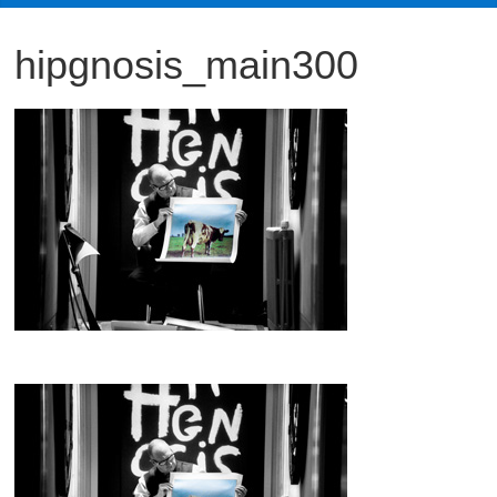
観
hipgnosis_main300
た
い
映
画
は
こ
の
街
で