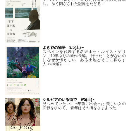
兵。 深く閉ざされた記憶をたどる—
よき谷の物語 9/5(土)～
スペインを代表する名匠ホセ・ルイス・ゲリ
ン、10年ぶりの新作長編。 行ったことがないの
になぜか懐かしい、ある土地とそこに暮らす
人々の物語――
シルビアのいる街で 9/5(土)～
見つめていたい。 6年前に出会った 美しい女の
面影を求めて、 青年はその街をさまよった。