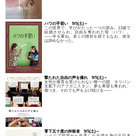
ハワの手習い 9/5(土)～
この世界で、学びがたった一つの望み。13歳で
結婚させられ、自由を奪われた母〈ハワ〉。
——年を重ね、多くの挫折を経てもなお、彼女
は諦めなかった。
撃たれた自由の声を撮れ 9/5(土)～
女性が教育を受けられない唯一の国、タリバン
支配下のアフガニスタン。夢も希望も奪われ、
傷つき、それでも声を上げ続ける——
零下五十度の抑留者 9/5(土)～
シベリア抑留から生還した台湾出身の元日本