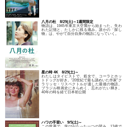
八月の杜 8/29(土)～1週間限定
物語は、1945年東京大空襲から始まった。失わ
れた記憶と、たしかに残る痛み。誰かの「探し
物」は、やがて自分自身の物語になっていく。
星の時 4K 8/29(土)～
わたしはタイピストで、処⼥で、コーラとホッ
トドッグが好き。“20世紀で最も謎めいた作家”ク
ラリッセ・リスペクトルが遺した最後の物語。
ブラジル映画史にきらめく、忘れがたい輝き。
40年の時を経て⽇本初公開
ハワの手習い 9/5(土)～
この世界で、学びがたった一つの望み。13歳で