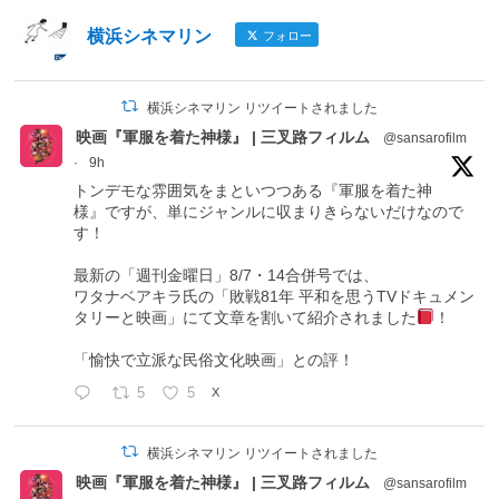
横浜シネマリン
フォロー
横浜シネマリン リツイートされました
映画『軍服を着た神様』 | 三叉路フィルム
@sansarofilm
·
9h
トンデモな雰囲気をまといつつある『軍服を着た神
様』ですが、単にジャンルに収まりきらないだけなので
す！
最新の「週刊金曜日」8/7・14合併号では、
ワタナベアキラ氏の「敗戦81年 平和を思うTVドキュメン
タリーと映画」にて文章を割いて紹介されました
！
「愉快で立派な民俗文化映画」との評！
5
5
X
横浜シネマリン リツイートされました
映画『軍服を着た神様』 | 三叉路フィルム
@sansarofilm