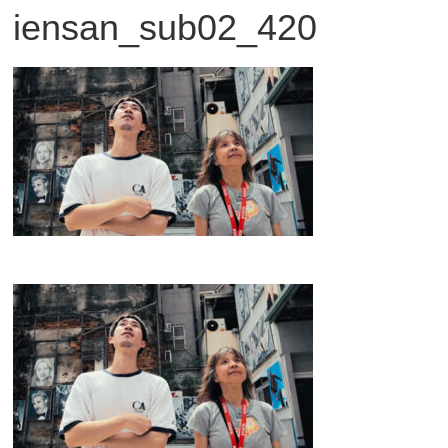
iensan_sub02_420
観
た
い
映
画
は
こ
の
街
で