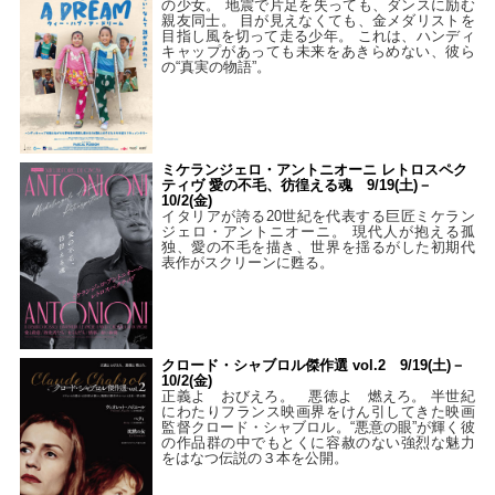
の少女。 地震で片足を失っても、ダンスに励む
親友同士。 目が見えなくても、金メダリストを
目指し風を切って走る少年。 これは、ハンディ
キャップがあっても未来をあきらめない、彼ら
の“真実の物語”。
ミケランジェロ・アントニオーニ レトロスペク
ティヴ 愛の不毛、彷徨える魂 9/19(土)－
10/2(金)
イタリアが誇る20世紀を代表する巨匠ミケラン
ジェロ・アントニオーニ。 現代人が抱える孤
独、愛の不毛を描き、世界を揺るがした初期代
表作がスクリーンに甦る。
クロード・シャブロル傑作選 vol.2 9/19(土)－
10/2(金)
正義よ おびえろ。 悪徳よ 燃えろ。 半世紀
にわたりフランス映画界をけん引してきた映画
監督クロード・シャブロル。“悪意の眼”が輝く彼
の作品群の中でもとくに容赦のない強烈な魅力
をはなつ伝説の３本を公開。