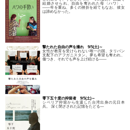
結婚させられ、自由を奪われた母〈ハワ〉。
——年を重ね、多くの挫折を経てもなお、彼女
は諦めなかった。
撃たれた自由の声を撮れ 9/5(土)～
女性が教育を受けられない唯一の国、タリバン
支配下のアフガニスタン。夢も希望も奪われ、
傷つき、それでも声を上げ続ける——
零下五十度の抑留者 9/5(土)～
シベリア抑留から生還した台湾出身の元日本
兵。 深く閉ざされた記憶をたどる—