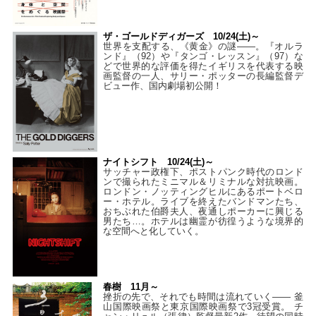
ザ・ゴールドディガーズ 10/24(土)～
世界を支配する、《黄金》の謎――。『オルラ
ンド』（92）や『タンゴ・レッスン』（97）な
どで世界的な評価を得たイギリスを代表する映
画監督の一人、サリー・ポッターの長編監督デ
ビュー作、国内劇場初公開！
ナイトシフト 10/24(土)～
サッチャー政権下、ポストパンク時代のロンド
ンで撮られたミニマル＆リミナルな対抗映画。
ロンドン・ノッティングヒルにあるポートベロ
ー・ホテル。ライブを終えたバンドマンたち、
おちぶれた伯爵夫人、夜通しポーカーに興じる
男たち…。ホテルは幽霊が彷徨うような境界的
な空間へと化していく。
春樹 11月～
挫折の先で、それでも時間は流れていく—— 釜
山国際映画祭と東京国際映画祭で3冠受賞。 チ