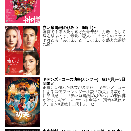
赤い糸 輪廻のひみつ 8/8(土)～
落雷で不慮の死を遂げた青年が〈月老〉として
縁を結ぶのは、最愛の恋人のこれからの幸せ？
それとも〝あの世〟と〝この世〟を越えた禁断
の恋？
ギデンズ・コーの功夫(カンフー) 8/17(月)～5日
間限定
正義には優れた武芸が必要だ。 ギデンズ・コー
による武侠ファンタジー小説『功夫』発表から
四半世紀―― 『赤い糸 輪廻のひみつ』の製作陣
が贈る、ギデンズワールド全開の【青春×武侠ア
クション×超絶中二病】ムービー！