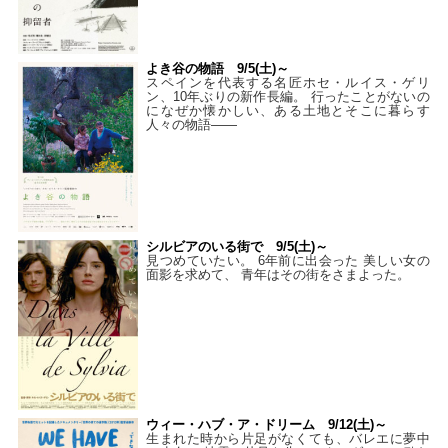
よき谷の物語 9/5(土)～
スペインを代表する名匠ホセ・ルイス・ゲリ
ン、10年ぶりの新作長編。 行ったことがないの
になぜか懐かしい、ある土地とそこに暮らす
人々の物語――
シルビアのいる街で 9/5(土)～
見つめていたい。 6年前に出会った 美しい女の
面影を求めて、 青年はその街をさまよった。
ウィー・ハブ・ア・ドリーム 9/12(土)～
生まれた時から片足がなくても、バレエに夢中