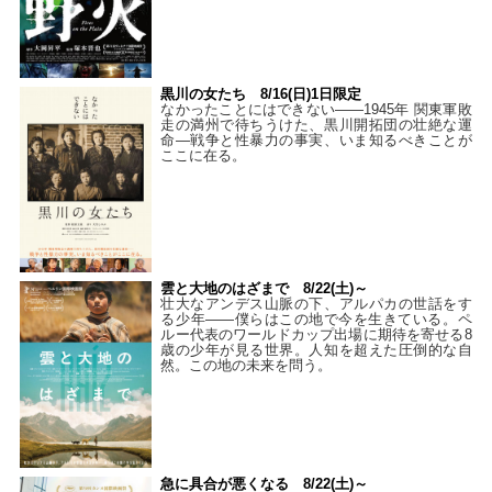
黒川の女たち 8/16(日)1日限定
なかったことにはできない——1945年 関東軍敗
走の満州で待ちうけた、黒川開拓団の壮絶な運
命―戦争と性暴力の事実、いま知るべきことが
ここに在る。
雲と大地のはざまで 8/22(土)～
壮大なアンデス山脈の下、アルパカの世話をす
る少年――僕らはこの地で今を生きている。ペ
ルー代表のワールドカップ出場に期待を寄せる8
歳の少年が見る世界。人知を超えた圧倒的な自
然。この地の未来を問う。
急に具合が悪くなる 8/22(土)～