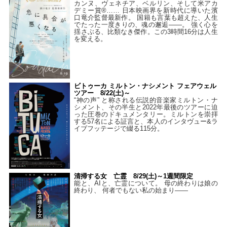
カンヌ、ヴェネチア、ベルリン、そして米アカ
デミー賞®…… 日本映画界を新時代に導いた濱
口竜介監督最新作。 国籍も言葉も超えた、人生
でたった一度きりの、魂の邂逅――。 強く心を
揺さぶる、比類なき傑作。この3時間16分は人生
を変える。
ビトゥーカ ミルトン・ナシメント フェアウェル
ツアー 8/22(土)～
“神の声” と称される伝説的音楽家ミルトン・ナ
シメント、その半生と2022年最後のツアーに迫
った圧巻のドキュメンタリー。ミルトンを崇拝
する57名による証言と、本人のインタヴュー&ラ
イブフッテージで綴る115分。
清掃する女 亡霊 8/29(土)～1週間限定
能と、AIと、亡霊について。 母の終わりは娘の
終わり、 何者でもない私の始まり――