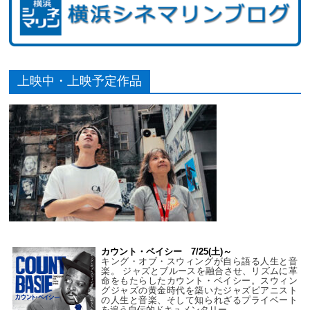
上映中・上映予定作品
カウント・ベイシー 7/25(土)～
キング・オブ・スウィングが自ら語る人生と音
楽。 ジャズとブルースを融合させ、リズムに革
命をもたらしたカウント・ベイシー。スウィン
グジャズの黄金時代を築いたジャズピアニスト
の人生と音楽、そして知られざるプライベート
を追う自伝的ドキュメンタリー。