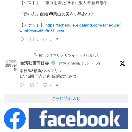
【ゲスト】 『軍服を着た神様』旅人
藤野陽平
×
『赤い糸』配給
葉山友美＆小島あつ子
【チケット】
https://schedule.eigaland.com/schedule?
webKey=4d6c9e5f-bcca-...
3
5
X
横浜シネマリン リツイートされました
台湾映画同好会
@tw_cinema_club
·
5h
本日8/8横浜シネマリン
17:45回『赤い糸 輪廻のひみつ』
2
4
X
さらに読み込む