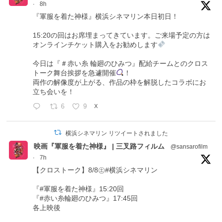
·
8h
『軍服を着た神様』横浜シネマリン本日初日！
15:20の回はお席埋まってきています。ご来場予定の方は
オンラインチケット購入をお勧めします
今日は『＃赤い糸 輪廻のひみつ』配給チームとのクロス
トーク舞台挨拶を急遽開催
！
両作の解像度が上がる、作品の枠を解脱したコラボにお
立ち会いを！
6
9
X
横浜シネマリン リツイートされました
映画『軍服を着た神様』 | 三叉路フィルム
@sansarofilm
·
7h
【クロストーク】8/8㊏#横浜シネマリン
『#軍服を着た神様』15:20回
『#赤い糸輪廻のひみつ』17:45回
各上映後