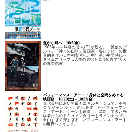
遥かな町へ 10/9(金)～
1963年――14歳の“あの日”が甦る。「孤独のグ
ルメ」「神々の山嶺」漫画家・谷口ジローの世
界的名作が日本初実写化。中年男が中学時代へ
タイムスリップ…人生の選択を見つめ直す“大人
の青春物語”
パフォーマンス・アート：身体と空間をめぐる
映画祭 10/10(土)－10/23(金)
現代美術において最もエネルギッシュで、不可
欠なジャンルへと進化を遂げたパフォーマン
ス・アート。シーンを創造し、革新してきた先
駆者たちのドキュメンタリーをラインナップ。
自由すぎて深すぎる、パフォーマンス・アート
の世界へようこそ。