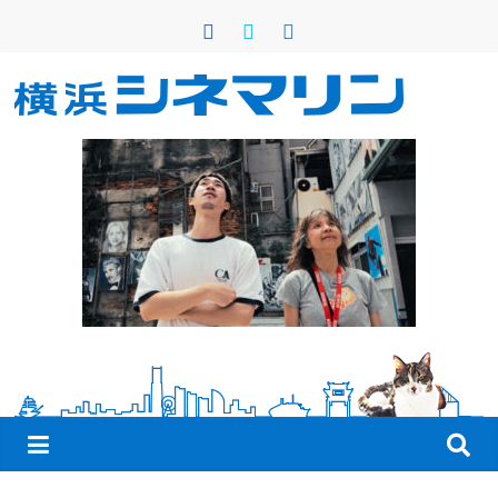
コ
ン
テ
ン
横
ツ
へ
浜
ス
キ
シ
ッ
プ
ネ
マ
リ
ン