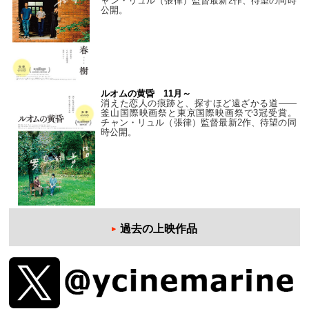
ャン・リュル（張律）監督最新2作、待望の同時
公開。
ルオムの黄昏 11月～
消えた恋人の痕跡と、探すほど遠ざかる道——
釜山国際映画祭と東京国際映画祭で3冠受賞。
チャン・リュル（張律）監督最新2作、待望の同
時公開。
過去の上映作品