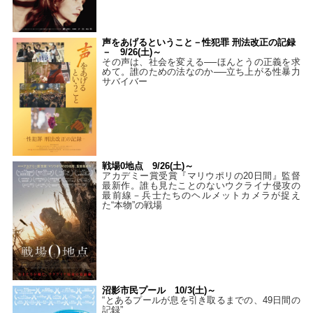
声をあげるということ－性犯罪 刑法改正の記録
－ 9/26(土)～
その声は、社会を変える──ほんとうの正義を求
めて。誰のための法なのか──立ち上がる性暴力
サバイバー
戦場0地点 9/26(土)～
アカデミー賞受賞『マリウポリの20日間』監督
最新作。誰も見たことのないウクライナ侵攻の
最前線－兵士たちのヘルメットカメラが捉え
た“本物”の戦場
沼影市民プール 10/3(土)～
“とあるプールが息を引き取るまでの、49日間の
記録”