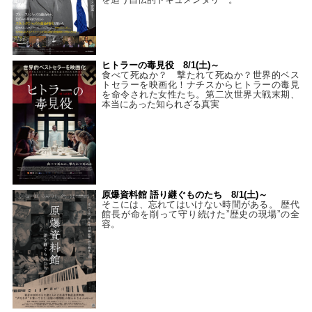
ヒトラーの毒見役 8/1(土)～
食べて死ぬか？ 撃たれて死ぬか？世界的ベス
トセラーを映画化！ナチスからヒトラーの毒見
を命令された女性たち。第二次世界大戦末期、
本当にあった知られざる真実
原爆資料館 語り継ぐものたち 8/1(土)～
そこには、忘れてはいけない時間がある。 歴代
館長が命を削って守り続けた”歴史の現場”の全
容。