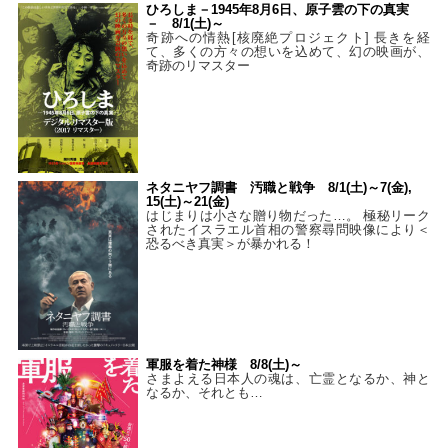
ひろしま－1945年8月6日、原子雲の下の真実
－ 8/1(土)～
奇跡への情熱[核廃絶プロジェクト] 長きを経
て、多くの方々の想いを込めて、幻の映画が、
奇跡のリマスター
ネタニヤフ調書 汚職と戦争 8/1(土)～7(金),
15(土)～21(金)
はじまりは小さな贈り物だった…。 極秘リーク
されたイスラエル首相の警察尋問映像により＜
恐るべき真実＞が暴かれる！
軍服を着た神様 8/8(土)～
さまよえる日本人の魂は、亡霊となるか、神と
なるか、それとも…