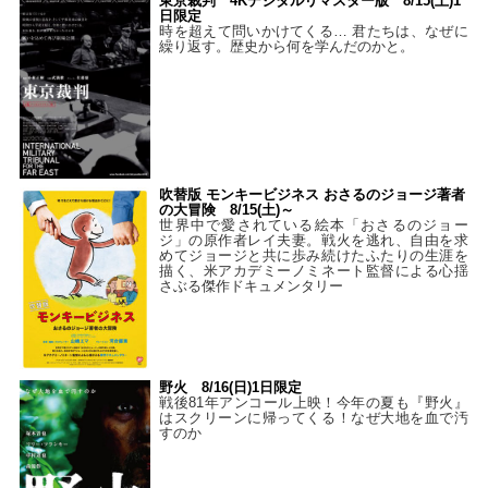
東京裁判 4Kデジタルリマスター版 8/15(土)1
日限定
時を超えて問いかけてくる… 君たちは、なぜに
繰り返す。歴史から何を学んだのかと。
吹替版 モンキービジネス おさるのジョージ著者
の大冒険 8/15(土)～
世界中で愛されている絵本「おさるのジョー
ジ」の原作者レイ夫妻。戦火を逃れ、自由を求
めてジョージと共に歩み続けたふたりの生涯を
描く、米アカデミーノミネート監督による心揺
さぶる傑作ドキュメンタリー
野火 8/16(日)1日限定
戦後81年アンコール上映！今年の夏も『野火』
はスクリーンに帰ってくる！なぜ大地を血で汚
すのか