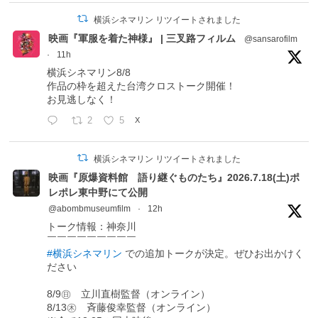
横浜シネマリン リツイートされました
映画『軍服を着た神様』 | 三叉路フィルム
@sansarofilm
·
11h
横浜シネマリン8/8
作品の枠を超えた台湾クロストーク開催！
お見逃しなく！
2
5
X
横浜シネマリン リツイートされました
映画『原爆資料館 語り継ぐものたち』2026.7.18(土)ポ
レポレ東中野にて公開
@abombmuseumfilm
·
12h
トーク情報：神奈川
￣￣￣￣￣￣￣￣￣
#横浜シネマリン
での追加トークが決定。ぜひお出かけく
ださい
8/9㊐ 立川直樹監督（オンライン）
8/13㊍ 斉藤俊幸監督（オンライン）