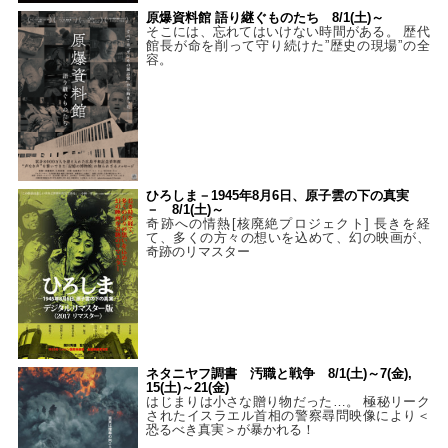
原爆資料館 語り継ぐものたち 8/1(土)～
そこには、忘れてはいけない時間がある。 歴代
館長が命を削って守り続けた”歴史の現場”の全
容。
ひろしま－1945年8月6日、原子雲の下の真実
－ 8/1(土)～
奇跡への情熱[核廃絶プロジェクト] 長きを経
て、多くの方々の想いを込めて、幻の映画が、
奇跡のリマスター
ネタニヤフ調書 汚職と戦争 8/1(土)～7(金),
15(土)～21(金)
はじまりは小さな贈り物だった…。 極秘リーク
されたイスラエル首相の警察尋問映像により＜
恐るべき真実＞が暴かれる！