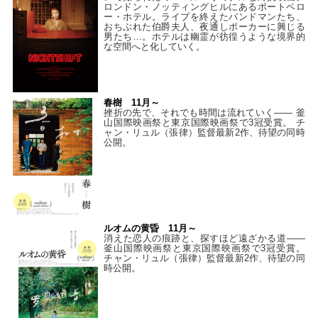
ロンドン・ノッティングヒルにあるポートベロ
ー・ホテル。ライブを終えたバンドマンたち、
おちぶれた伯爵夫人、夜通しポーカーに興じる
男たち…。ホテルは幽霊が彷徨うような境界的
な空間へと化していく。
春樹 11月～
挫折の先で、それでも時間は流れていく—— 釜
山国際映画祭と東京国際映画祭で3冠受賞。 チ
ャン・リュル（張律）監督最新2作、待望の同時
公開。
ルオムの黄昏 11月～
消えた恋人の痕跡と、探すほど遠ざかる道——
釜山国際映画祭と東京国際映画祭で3冠受賞。
チャン・リュル（張律）監督最新2作、待望の同
時公開。