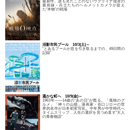
最新作。誰も見たことのないウクライナ侵攻の
最前線－兵士たちのヘルメットカメラが捉え
た“本物”の戦場
沼影市民プール 10/3(土)～
“とあるプールが息を引き取るまでの、49日間の
記録”
遥かな町へ 10/9(金)～
1963年――14歳の“あの日”が甦る。「孤独のグ
ルメ」「神々の山嶺」漫画家・谷口ジローの世
界的名作が日本初実写化。中年男が中学時代へ
タイムスリップ…人生の選択を見つめ直す“大人
の青春物語”