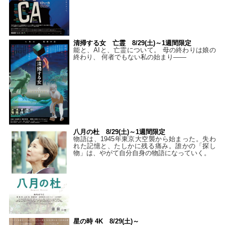
清掃する女 亡霊 8/29(土)～1週間限定
能と、AIと、亡霊について。 母の終わりは娘の
終わり、 何者でもない私の始まり――
八月の杜 8/29(土)～1週間限定
物語は、1945年東京大空襲から始まった。失わ
れた記憶と、たしかに残る痛み。誰かの「探し
物」は、やがて自分自身の物語になっていく。
星の時 4K 8/29(土)～