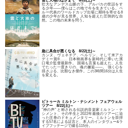
雲と大地のはざまで 8/22(土)～
壮大なアンデス山脈の下、アルパカの世話をす
る少年――僕らはこの地で今を生きている。ペ
ルー代表のワールドカップ出場に期待を寄せる8
歳の少年が見る世界。人知を超えた圧倒的な自
然。この地の未来を問う。
急に具合が悪くなる 8/22(土)～
カンヌ、ヴェネチア、ベルリン、そして米アカ
デミー賞®…… 日本映画界を新時代に導いた濱
口竜介監督最新作。 国籍も言葉も超えた、人生
でたった一度きりの、魂の邂逅――。 強く心を
揺さぶる、比類なき傑作。この3時間16分は人生
を変える。
ビトゥーカ ミルトン・ナシメント フェアウェル
ツアー 8/22(土)～
“神の声” と称される伝説的音楽家ミルトン・ナ
シメント、その半生と2022年最後のツアーに迫
った圧巻のドキュメンタリー。ミルトンを崇拝
する57名による証言と、本人のインタヴュー&ラ
イブフッテージで綴る115分。