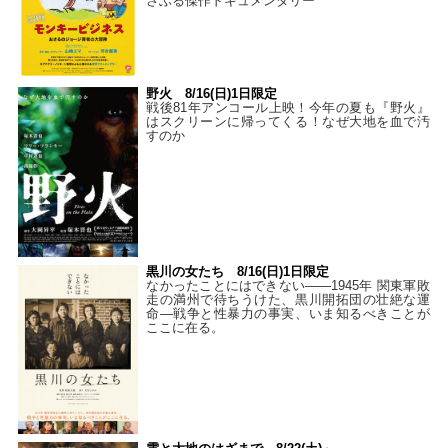
さぶる傑作ドキュメンタリー
野火 8/16(日)1日限定
戦後81年アンコール上映！今年の夏も『野火』
はスクリーンに帰ってくる！なぜ大地を血で汚
すのか
黒川の女たち 8/16(日)1日限定
なかったことにはできない——1945年 関東軍敗
走の満州で待ちうけた、黒川開拓団の壮絶な運
命―戦争と性暴力の事実、いま知るべきことが
ここに在る。