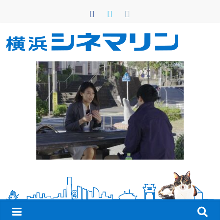
コ
ン
テ
ン
横
ツ
へ
浜
ス
キ
シ
ッ
プ
ネ
マ
リ
ン