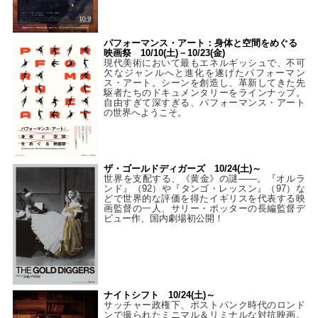
パフォーマンス・アート：身体と空間をめぐる
映画祭 10/10(土)－10/23(金)
現代美術において最もエネルギッシュで、不可
欠なジャンルへと進化を遂げたパフォーマン
ス・アート。シーンを創造し、革新してきた先
駆者たちのドキュメンタリーをラインナップ。
自由すぎて深すぎる、パフォーマンス・アート
の世界へようこそ。
ザ・ゴールドディガーズ 10/24(土)～
世界を支配する、《黄金》の謎――。『オルラ
ンド』（92）や『タンゴ・レッスン』（97）な
どで世界的な評価を得たイギリスを代表する映
画監督の一人、サリー・ポッターの長編監督デ
ビュー作、国内劇場初公開！
ナイトシフト 10/24(土)～
サッチャー政権下、ポストパンク時代のロンド
ンで撮られたミニマル＆リミナルな対抗映画。