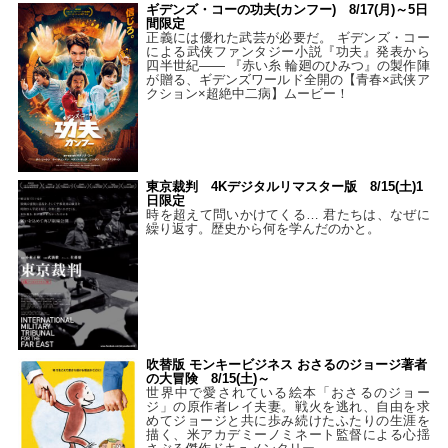
ギデンズ・コーの功夫(カンフー) 8/17(月)～5日
間限定
正義には優れた武芸が必要だ。 ギデンズ・コー
による武侠ファンタジー小説『功夫』発表から
四半世紀―― 『赤い糸 輪廻のひみつ』の製作陣
が贈る、ギデンズワールド全開の【青春×武侠ア
クション×超絶中二病】ムービー！
東京裁判 4Kデジタルリマスター版 8/15(土)1
日限定
時を超えて問いかけてくる… 君たちは、なぜに
繰り返す。歴史から何を学んだのかと。
吹替版 モンキービジネス おさるのジョージ著者
の大冒険 8/15(土)～
世界中で愛されている絵本「おさるのジョー
ジ」の原作者レイ夫妻。戦火を逃れ、自由を求
めてジョージと共に歩み続けたふたりの生涯を
描く、米アカデミーノミネート監督による心揺