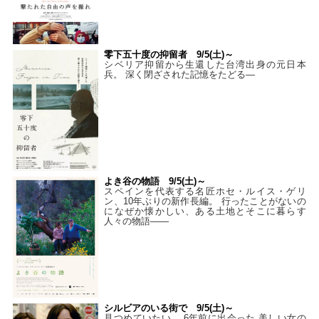
零下五十度の抑留者 9/5(土)～
シベリア抑留から生還した台湾出身の元日本
兵。 深く閉ざされた記憶をたどる—
よき谷の物語 9/5(土)～
スペインを代表する名匠ホセ・ルイス・ゲリ
ン、10年ぶりの新作長編。 行ったことがないの
になぜか懐かしい、ある土地とそこに暮らす
人々の物語――
シルビアのいる街で 9/5(土)～
見つめていたい。 6年前に出会った 美しい女の