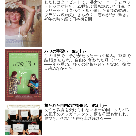
わたしはタイピストで、処⼥で、コーラとホッ
トドッグが好き。“20世紀で最も謎めいた作家”ク
ラリッセ・リスペクトルが遺した最後の物語。
ブラジル映画史にきらめく、忘れがたい輝き。
40年の時を経て⽇本初公開
ハワの手習い 9/5(土)～
この世界で、学びがたった一つの望み。13歳で
結婚させられ、自由を奪われた母〈ハワ〉。
——年を重ね、多くの挫折を経てもなお、彼女
は諦めなかった。
撃たれた自由の声を撮れ 9/5(土)～
女性が教育を受けられない唯一の国、タリバン
支配下のアフガニスタン。夢も希望も奪われ、
傷つき、それでも声を上げ続ける——