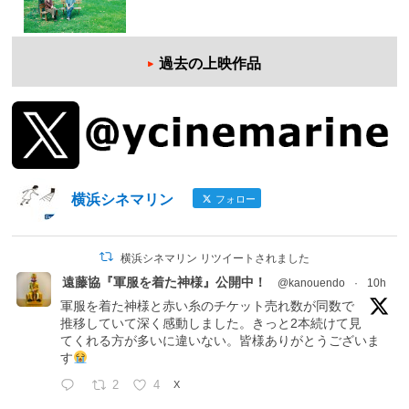
過去の上映作品
横浜シネマリン
フォロー
横浜シネマリン リツイートされました
遠藤協『軍服を着た神様』公開中！
@kanouendo
·
10h
軍服を着た神様と赤い糸のチケット売れ数が同数で
推移していて深く感動しました。きっと2本続けて見
てくれる方が多いに違いない。皆様ありがとうございま
す
2
4
X