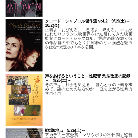
クロード・シャブロル傑作選 vol.2 9/19(土)－
10/2(金)
正義よ おびえろ。 悪徳よ 燃えろ。 半世紀
にわたりフランス映画界をけん引してきた映画
監督クロード・シャブロル。“悪意の眼”が輝く彼
の作品群の中でもとくに容赦のない強烈な魅力
をはなつ伝説の３本を公開。
声をあげるということ－性犯罪 刑法改正の記録
－ 9/26(土)～
その声は、社会を変える──ほんとうの正義を求
めて。誰のための法なのか──立ち上がる性暴力
サバイバー
戦場0地点 9/26(土)～
アカデミー賞受賞『マリウポリの20日間』監督