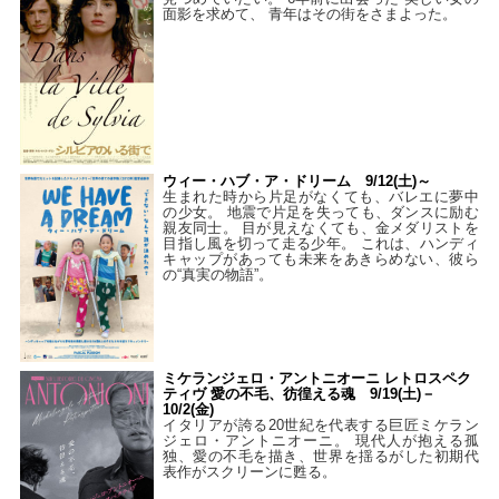
面影を求めて、 青年はその街をさまよった。
ウィー・ハブ・ア・ドリーム 9/12(土)～
生まれた時から片足がなくても、バレエに夢中
の少女。 地震で片足を失っても、ダンスに励む
親友同士。 目が見えなくても、金メダリストを
目指し風を切って走る少年。 これは、ハンディ
キャップがあっても未来をあきらめない、彼ら
の“真実の物語”。
ミケランジェロ・アントニオーニ レトロスペク
ティヴ 愛の不毛、彷徨える魂 9/19(土)－
10/2(金)
イタリアが誇る20世紀を代表する巨匠ミケラン
ジェロ・アントニオーニ。 現代人が抱える孤
独、愛の不毛を描き、世界を揺るがした初期代
表作がスクリーンに甦る。