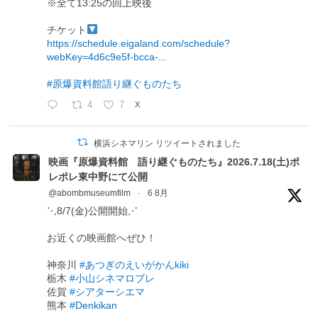
※全て13:25の回上映後
チケット
https://schedule.eigaland.com/schedule?
webKey=4d6c9e5f-bcca-...
#原爆資料館語り継ぐものたち
4
7
X
横浜シネマリン リツイートされました
映画『原爆資料館 語り継ぐものたち』2026.7.18(土)ポ
レポレ東中野にて公開
@abombmuseumfilm
·
6 8月
⋱8/7(金)公開開始⋰
お近くの映画館へぜひ！
神奈川
#あつぎのえいがかんkiki
栃木
#小山シネマロブレ
佐賀
#シアターシエマ
熊本
#Denkikan