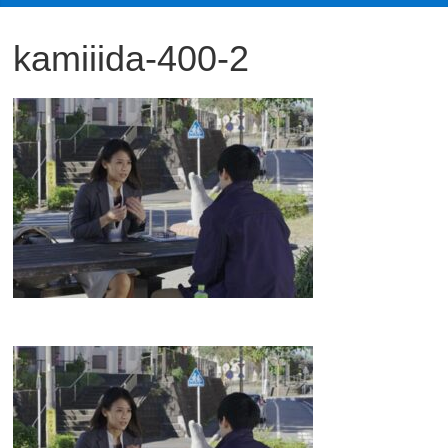
観
kamiiida-400-2
た
い
映
画
は
こ
の
街
で