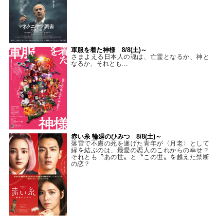
軍服を着た神様 8/8(土)～
さまよえる日本人の魂は、亡霊となるか、神と
なるか、それとも…
赤い糸 輪廻のひみつ 8/8(土)～
落雷で不慮の死を遂げた青年が〈月老〉として
縁を結ぶのは、最愛の恋人のこれからの幸せ？
それとも〝あの世〟と〝この世〟を越えた禁断
の恋？