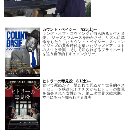
カウント・ベイシー 7/25(土)～
キング・オブ・スウィングが自ら語る人生と音
楽。 ジャズとブルースを融合させ、リズムに革
命をもたらしたカウント・ベイシー。スウィン
グジャズの黄金時代を築いたジャズピアニスト
の人生と音楽、そして知られざるプライベート
を追う自伝的ドキュメンタリー。
ヒトラーの毒見役 8/1(土)～
食べて死ぬか？ 撃たれて死ぬか？世界的ベス
トセラーを映画化！ナチスからヒトラーの毒見
を命令された女性たち。第二次世界大戦末期、
本当にあった知られざる真実