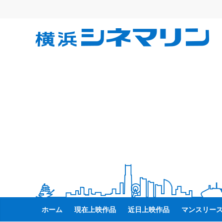
コ
ン
テ
横
ン
ツ
へ
浜
ス
キ
シ
ッ
プ
ネ
マ
リ
ン
ホーム
現在上映作品
近日上映作品
マンスリー