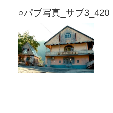
観
○パブ写真_サブ3_420
た
い
映
画
は
こ
の
街
で