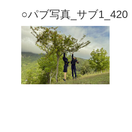
観
○パブ写真_サブ1_420
た
い
映
画
は
こ
の
街
で