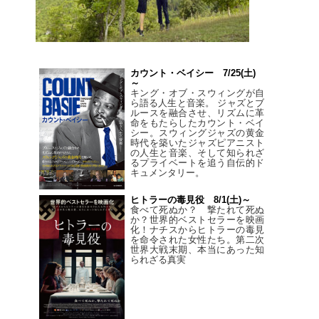
カウント・ベイシー 7/25(土)
～
キング・オブ・スウィングが自
ら語る人生と音楽。 ジャズとブ
ルースを融合させ、リズムに革
命をもたらしたカウント・ベイ
シー。スウィングジャズの黄金
時代を築いたジャズピアニスト
の人生と音楽、そして知られざ
るプライベートを追う自伝的ド
キュメンタリー。
ヒトラーの毒見役 8/1(土)～
食べて死ぬか？ 撃たれて死ぬ
か？世界的ベストセラーを映画
化！ナチスからヒトラーの毒見
を命令された女性たち。第二次
世界大戦末期、本当にあった知
られざる真実