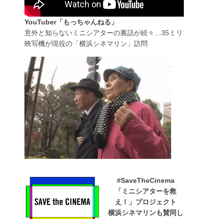
YouTuber「もっちゃんねる」
意外と知らないミニシアターの裏話が続々…35ミリ
映写機が現役の「横浜シネマリン」訪問
#SaveTheCinema
「ミニシアターを救
え！」プロジェクト
横浜シネマリンも賛同し