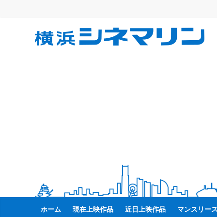
コ
ン
テ
横
ン
ツ
へ
浜
ス
キ
シ
ッ
プ
ネ
マ
リ
ン
ホーム
現在上映作品
近日上映作品
マンスリー