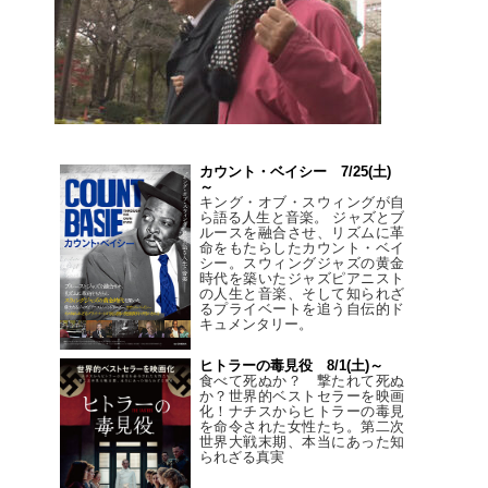
カウント・ベイシー 7/25(土)
～
キング・オブ・スウィングが自
ら語る人生と音楽。 ジャズとブ
ルースを融合させ、リズムに革
命をもたらしたカウント・ベイ
シー。スウィングジャズの黄金
時代を築いたジャズピアニスト
の人生と音楽、そして知られざ
るプライベートを追う自伝的ド
キュメンタリー。
ヒトラーの毒見役 8/1(土)～
食べて死ぬか？ 撃たれて死ぬ
か？世界的ベストセラーを映画
化！ナチスからヒトラーの毒見
を命令された女性たち。第二次
世界大戦末期、本当にあった知
られざる真実