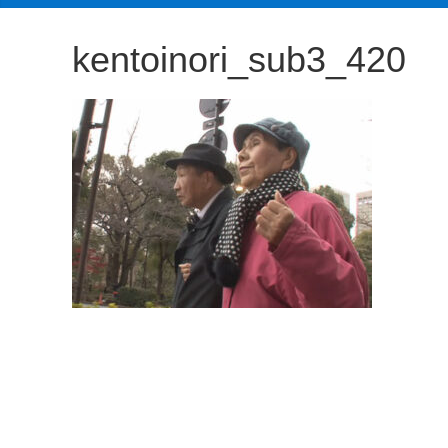
観
た
kentoinori_sub3_420
い
映
画
は
こ
の
街
で