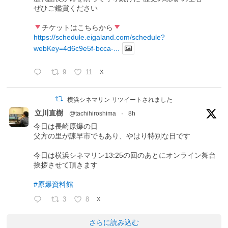
ぜひご鑑賞ください
チケットはこちらから
https://schedule.eigaland.com/schedule?
webKey=4d6c9e5f-bcca-...
9
11
X
横浜シネマリン リツイートされました
立川直樹
@tachihiroshima
·
8h
今日は長崎原爆の日
父方の里が諫早市でもあり、やはり特別な日です
今日は横浜シネマリン13:25の回のあとにオンライン舞台
挨拶させて頂きます
#原爆資料館
3
8
X
さらに読み込む