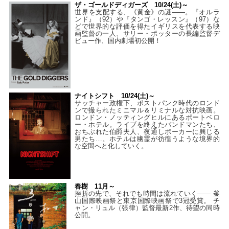
ザ・ゴールドディガーズ 10/24(土)～
世界を支配する、《黄金》の謎――。『オルラ
ンド』（92）や『タンゴ・レッスン』（97）な
どで世界的な評価を得たイギリスを代表する映
画監督の一人、サリー・ポッターの長編監督デ
ビュー作、国内劇場初公開！
ナイトシフト 10/24(土)～
サッチャー政権下、ポストパンク時代のロンド
ンで撮られたミニマル＆リミナルな対抗映画。
ロンドン・ノッティングヒルにあるポートベロ
ー・ホテル。ライブを終えたバンドマンたち、
おちぶれた伯爵夫人、夜通しポーカーに興じる
男たち…。ホテルは幽霊が彷徨うような境界的
な空間へと化していく。
春樹 11月～
挫折の先で、それでも時間は流れていく—— 釜
山国際映画祭と東京国際映画祭で3冠受賞。 チ
ャン・リュル（張律）監督最新2作、待望の同時
公開。