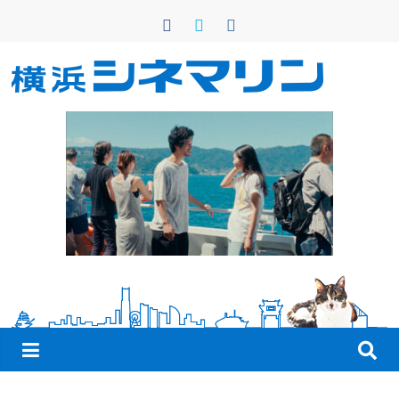
コ
ン
テ
ン
横
ツ
へ
浜
ス
キ
シ
ッ
プ
ネ
マ
リ
ン