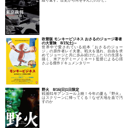
繰り返す。歴史から何を学んだのかと。
吹替版 モンキービジネス おさるのジョージ著者
の大冒険 8/15(土)～
世界中で愛されている絵本「おさるのジョー
ジ」の原作者レイ夫妻。戦火を逃れ、自由を求
めてジョージと共に歩み続けたふたりの生涯を
描く、米アカデミーノミネート監督による心揺
さぶる傑作ドキュメンタリー
野火 8/16(日)1日限定
戦後81年アンコール上映！今年の夏も『野火』
はスクリーンに帰ってくる！なぜ大地を血で汚
すのか