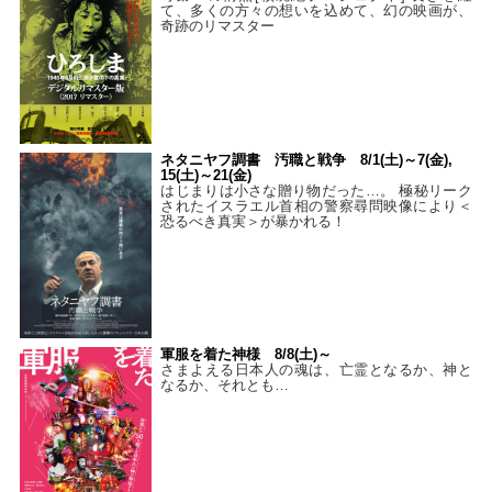
て、多くの方々の想いを込めて、幻の映画が、
奇跡のリマスター
ネタニヤフ調書 汚職と戦争 8/1(土)～7(金),
15(土)～21(金)
はじまりは小さな贈り物だった…。 極秘リーク
されたイスラエル首相の警察尋問映像により＜
恐るべき真実＞が暴かれる！
軍服を着た神様 8/8(土)～
さまよえる日本人の魂は、亡霊となるか、神と
なるか、それとも…