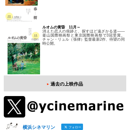
ルオムの黄昏 11月～
消えた恋人の痕跡と、探すほど遠ざかる道——
釜山国際映画祭と東京国際映画祭で3冠受賞。
チャン・リュル（張律）監督最新2作、待望の同
時公開。
過去の上映作品
横浜シネマリン
フォロー