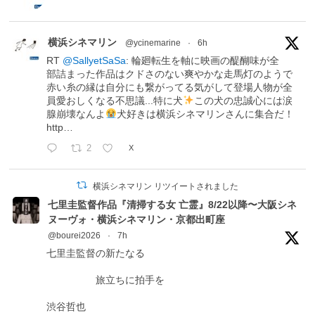
横浜シネマリン
@ycinemarine
·
6h
RT
@SallyetSaSa
: 輪廻転生を軸に映画の醍醐味が全
部詰まった作品はクドさのない爽やかな走馬灯のようで
赤い糸の縁は自分にも繋がってる気がして登場人物が全
員愛おしくなる不思議...特に犬
この犬の忠誠心には涙
腺崩壊なんよ
犬好きは横浜シネマリンさんに集合だ！
http…
2
X
横浜シネマリン リツイートされました
七里圭監督作品『清掃する女 亡霊』8/22以降〜大阪シネ
ヌーヴォ・横浜シネマリン・京都出町座
@bourei2026
·
7h
七里圭監督の新たなる
旅立ちに拍手を
渋谷哲也