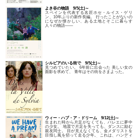
よき谷の物語 9/5(土)～
スペインを代表する名匠ホセ・ルイス・ゲリ
ン、10年ぶりの新作長編。 行ったことがないの
になぜか懐かしい、ある土地とそこに暮らす
人々の物語――
シルビアのいる街で 9/5(土)～
見つめていたい。 6年前に出会った 美しい女の
面影を求めて、 青年はその街をさまよった。
ウィー・ハブ・ア・ドリーム 9/12(土)～
生まれた時から片足がなくても、バレエに夢中
の少女。 地震で片足を失っても、ダンスに励む
親友同士。 目が見えなくても、金メダリストを
目指し風を切って走る少年。 これは、ハンディ