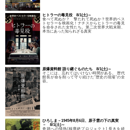
ヒトラーの毒見役 8/1(土)～
食べて死ぬか？ 撃たれて死ぬか？世界的ベス
トセラーを映画化！ナチスからヒトラーの毒見
を命令された女性たち。第二次世界大戦末期、
本当にあった知られざる真実
原爆資料館 語り継ぐものたち 8/1(土)～
そこには、忘れてはいけない時間がある。 歴代
館長が命を削って守り続けた”歴史の現場”の全
容。
ひろしま－1945年8月6日、原子雲の下の真実
－ 8/1(土)～
奇跡への情熱[核廃絶プロジェクト] 長きを経