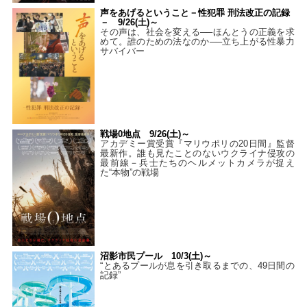
声をあげるということ－性犯罪 刑法改正の記録
－ 9/26(土)～
その声は、社会を変える──ほんとうの正義を求
めて。誰のための法なのか──立ち上がる性暴力
サバイバー
戦場0地点 9/26(土)～
アカデミー賞受賞『マリウポリの20日間』監督
最新作。誰も見たことのないウクライナ侵攻の
最前線－兵士たちのヘルメットカメラが捉え
た“本物”の戦場
沼影市民プール 10/3(土)～
“とあるプールが息を引き取るまでの、49日間の
記録”