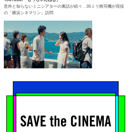
意外と知らないミニシアターの裏話が続々…35ミリ映写機が現役
の「横浜シネマリン」訪問