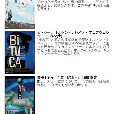
でたった一度きりの、魂の邂逅――。 強く心を
揺さぶる、比類なき傑作。この3時間16分は人生
を変える。
ビトゥーカ ミルトン・ナシメント フェアウェル
ツアー 8/22(土)～
“神の声” と称される伝説的音楽家ミルトン・ナ
シメント、その半生と2022年最後のツアーに迫
った圧巻のドキュメンタリー。ミルトンを崇拝
する57名による証言と、本人のインタヴュー&ラ
イブフッテージで綴る115分。
清掃する女 亡霊 8/29(土)～1週間限定
能と、AIと、亡霊について。 母の終わりは娘の
終わり、 何者でもない私の始まり――