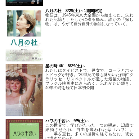
八月の杜 8/29(土)～1週間限定
物語は、1945年東京大空襲から始まった。失わ
れた記憶と、たしかに残る痛み。誰かの「探し
物」は、やがて自分自身の物語になっていく。
星の時 4K 8/29(土)～
わたしはタイピストで、処⼥で、コーラとホッ
トドッグが好き。“20世紀で最も謎めいた作家”ク
ラリッセ・リスペクトルが遺した最後の物語。
ブラジル映画史にきらめく、忘れがたい輝き。
40年の時を経て⽇本初公開
ハワの手習い 9/5(土)～
この世界で、学びがたった一つの望み。13歳で
結婚させられ、自由を奪われた母〈ハワ〉。
——年を重ね、多くの挫折を経てもなお、彼女
は諦めなかった。