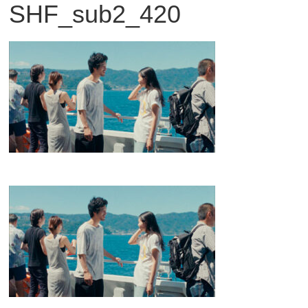
SHF_sub2_420
観
た
い
映
画
は
こ
の
街
で