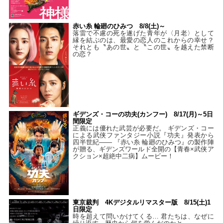
赤い糸 輪廻のひみつ 8/8(土)～
落雷で不慮の死を遂げた青年が〈月老〉として
縁を結ぶのは、最愛の恋人のこれからの幸せ？
それとも〝あの世〟と〝この世〟を越えた禁断
の恋？
ギデンズ・コーの功夫(カンフー) 8/17(月)～5日
間限定
正義には優れた武芸が必要だ。 ギデンズ・コー
による武侠ファンタジー小説『功夫』発表から
四半世紀―― 『赤い糸 輪廻のひみつ』の製作陣
が贈る、ギデンズワールド全開の【青春×武侠ア
クション×超絶中二病】ムービー！
東京裁判 4Kデジタルリマスター版 8/15(土)1
日限定
時を超えて問いかけてくる… 君たちは、なぜに