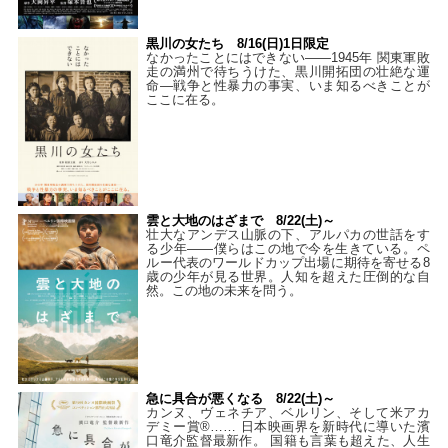
黒川の女たち 8/16(日)1日限定
なかったことにはできない——1945年 関東軍敗
走の満州で待ちうけた、黒川開拓団の壮絶な運
命―戦争と性暴力の事実、いま知るべきことが
ここに在る。
雲と大地のはざまで 8/22(土)～
壮大なアンデス山脈の下、アルパカの世話をす
る少年――僕らはこの地で今を生きている。ペ
ルー代表のワールドカップ出場に期待を寄せる8
歳の少年が見る世界。人知を超えた圧倒的な自
然。この地の未来を問う。
急に具合が悪くなる 8/22(土)～
カンヌ、ヴェネチア、ベルリン、そして米アカ
デミー賞®…… 日本映画界を新時代に導いた濱
口竜介監督最新作。 国籍も言葉も超えた、人生