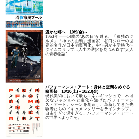
遥かな町へ 10/9(金)～
1963年――14歳の“あの日”が甦る。「孤独のグ
ルメ」「神々の山嶺」漫画家・谷口ジローの世
界的名作が日本初実写化。中年男が中学時代へ
タイムスリップ…人生の選択を見つめ直す“大人
の青春物語”
パフォーマンス・アート：身体と空間をめぐる
映画祭 10/10(土)－10/23(金)
現代美術において最もエネルギッシュで、不可
欠なジャンルへと進化を遂げたパフォーマン
ス・アート。シーンを創造し、革新してきた先
駆者たちのドキュメンタリーをラインナップ。
自由すぎて深すぎる、パフォーマンス・アート
の世界へようこそ。