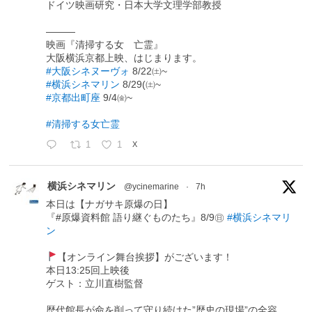
ドイツ映画研究・日本大学文理学部教授
―――
映画『清掃する女 亡霊』
大阪横浜京都上映、はじまります。
#大阪シネヌーヴォ
8/22㈯~
#横浜シネマリン
8/29(㈯~
#京都出町座
9/4㈮~
#清掃する女亡霊
1
1
X
横浜シネマリン
@ycinemarine
·
7h
本日は【ナガサキ原爆の日】
『#原爆資料館 語り継ぐものたち』8/9㊐
#横浜シネマリ
ン
【オンライン舞台挨拶】がございます！
本日13:25回上映後
ゲスト：立川直樹監督
歴代館長が命を削って守り続けた”歴史の現場”の全容