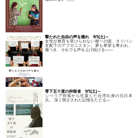
撃たれた自由の声を撮れ 9/5(土)～
女性が教育を受けられない唯一の国、タリバン
支配下のアフガニスタン。夢も希望も奪われ、
傷つき、それでも声を上げ続ける——
零下五十度の抑留者 9/5(土)～
シベリア抑留から生還した台湾出身の元日本
兵。 深く閉ざされた記憶をたどる—