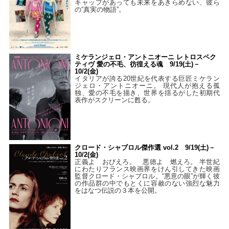
キャップがあっても未来をあきらめない、彼ら
の“真実の物語”。
ミケランジェロ・アントニオーニ レトロスペク
ティヴ 愛の不毛、彷徨える魂 9/19(土)－
10/2(金)
イタリアが誇る20世紀を代表する巨匠ミケラン
ジェロ・アントニオーニ。 現代人が抱える孤
独、愛の不毛を描き、世界を揺るがした初期代
表作がスクリーンに甦る。
クロード・シャブロル傑作選 vol.2 9/19(土)－
10/2(金)
正義よ おびえろ。 悪徳よ 燃えろ。 半世紀
にわたりフランス映画界をけん引してきた映画
監督クロード・シャブロル。“悪意の眼”が輝く彼
の作品群の中でもとくに容赦のない強烈な魅力
をはなつ伝説の３本を公開。