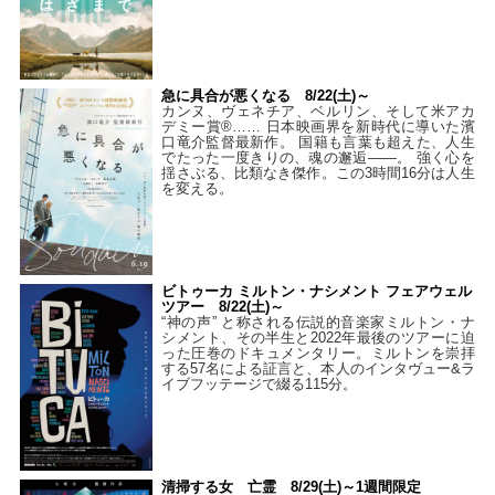
急に具合が悪くなる 8/22(土)～
カンヌ、ヴェネチア、ベルリン、そして米アカ
デミー賞®…… 日本映画界を新時代に導いた濱
口竜介監督最新作。 国籍も言葉も超えた、人生
でたった一度きりの、魂の邂逅――。 強く心を
揺さぶる、比類なき傑作。この3時間16分は人生
を変える。
ビトゥーカ ミルトン・ナシメント フェアウェル
ツアー 8/22(土)～
“神の声” と称される伝説的音楽家ミルトン・ナ
シメント、その半生と2022年最後のツアーに迫
った圧巻のドキュメンタリー。ミルトンを崇拝
する57名による証言と、本人のインタヴュー&ラ
イブフッテージで綴る115分。
清掃する女 亡霊 8/29(土)～1週間限定