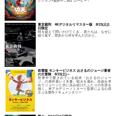
クション×超絶中二病】ムービー！
東京裁判 4Kデジタルリマスター版 8/15(土)1
日限定
時を超えて問いかけてくる… 君たちは、なぜに
繰り返す。歴史から何を学んだのかと。
吹替版 モンキービジネス おさるのジョージ著者
の大冒険 8/15(土)～
世界中で愛されている絵本「おさるのジョー
ジ」の原作者レイ夫妻。戦火を逃れ、自由を求
めてジョージと共に歩み続けたふたりの生涯を
描く、米アカデミーノミネート監督による心揺
さぶる傑作ドキュメンタリー