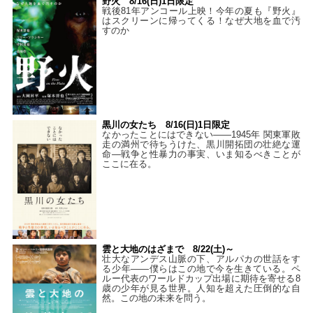
野火 8/16(日)1日限定
戦後81年アンコール上映！今年の夏も『野火』
はスクリーンに帰ってくる！なぜ大地を血で汚
すのか
黒川の女たち 8/16(日)1日限定
なかったことにはできない——1945年 関東軍敗
走の満州で待ちうけた、黒川開拓団の壮絶な運
命―戦争と性暴力の事実、いま知るべきことが
ここに在る。
雲と大地のはざまで 8/22(土)～
壮大なアンデス山脈の下、アルパカの世話をす
る少年――僕らはこの地で今を生きている。ペ
ルー代表のワールドカップ出場に期待を寄せる8
歳の少年が見る世界。人知を超えた圧倒的な自
然。この地の未来を問う。