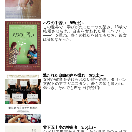
ハワの手習い 9/5(土)～
この世界で、学びがたった一つの望み。13歳で
結婚させられ、自由を奪われた母〈ハワ〉。
——年を重ね、多くの挫折を経てもなお、彼女
は諦めなかった。
撃たれた自由の声を撮れ 9/5(土)～
女性が教育を受けられない唯一の国、タリバン
支配下のアフガニスタン。夢も希望も奪われ、
傷つき、それでも声を上げ続ける——
零下五十度の抑留者 9/5(土)～
シベリア抑留から生還した台湾出身の元日本