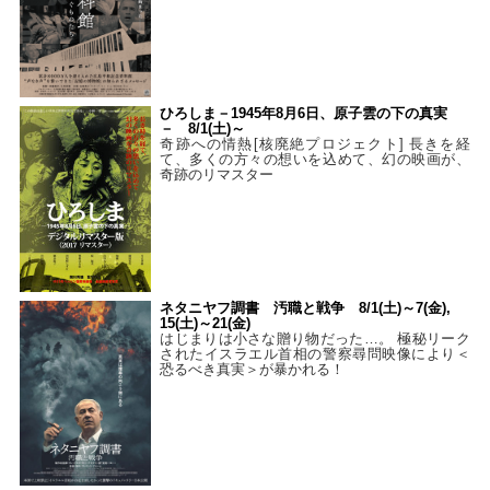
ひろしま－1945年8月6日、原子雲の下の真実
－ 8/1(土)～
奇跡への情熱[核廃絶プロジェクト] 長きを経
て、多くの方々の想いを込めて、幻の映画が、
奇跡のリマスター
ネタニヤフ調書 汚職と戦争 8/1(土)～7(金),
15(土)～21(金)
はじまりは小さな贈り物だった…。 極秘リーク
されたイスラエル首相の警察尋問映像により＜
恐るべき真実＞が暴かれる！