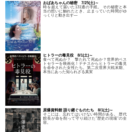
おばあちゃんの秘密 7/25(土)～
時を超えて届いた131通の手紙。 その秘密と本
当の想いに触れたとき、止まっていた時間がゆ
っくりと動き出す―
ヒトラーの毒見役 8/1(土)～
食べて死ぬか？ 撃たれて死ぬか？世界的ベス
トセラーを映画化！ナチスからヒトラーの毒見
を命令された女性たち。第二次世界大戦末期、
本当にあった知られざる真実
原爆資料館 語り継ぐものたち 8/1(土)～
そこには、忘れてはいけない時間がある。 歴代
館長が命を削って守り続けた”歴史の現場”の全
容。