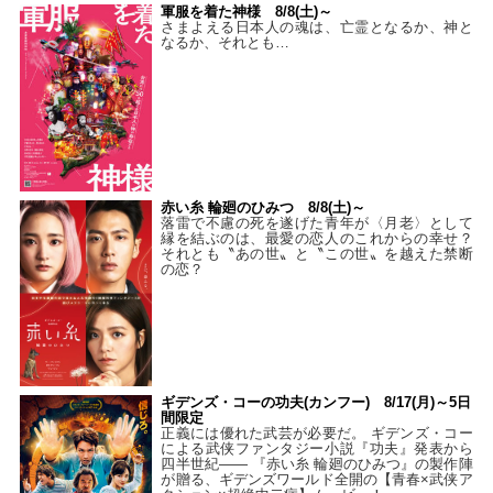
軍服を着た神様 8/8(土)～
さまよえる日本人の魂は、亡霊となるか、神と
なるか、それとも…
赤い糸 輪廻のひみつ 8/8(土)～
落雷で不慮の死を遂げた青年が〈月老〉として
縁を結ぶのは、最愛の恋人のこれからの幸せ？
それとも〝あの世〟と〝この世〟を越えた禁断
の恋？
ギデンズ・コーの功夫(カンフー) 8/17(月)～5日
間限定
正義には優れた武芸が必要だ。 ギデンズ・コー
による武侠ファンタジー小説『功夫』発表から
四半世紀―― 『赤い糸 輪廻のひみつ』の製作陣
が贈る、ギデンズワールド全開の【青春×武侠ア