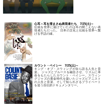
心耳～耳を澄まさぬ表現者たち 7/25(土)～
伝統を世界に届けていたのは耳の聞こえない表
現者たちだった。 日本の文化と伝統を世界へ繋
げる手話の縁。
カウント・ベイシー 7/25(土)～
キング・オブ・スウィングが自ら語る人生と音
楽。 ジャズとブルースを融合させ、リズムに革
命をもたらしたカウント・ベイシー。スウィン
グジャズの黄金時代を築いたジャズピアニスト
の人生と音楽、そして知られざるプライベート
を追う自伝的ドキュメンタリー。