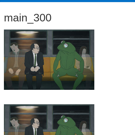
観
main_300
た
い
映
画
は
こ
の
街
で