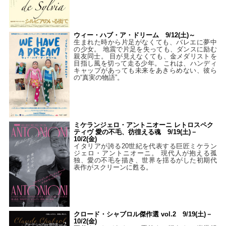
ウィー・ハブ・ア・ドリーム 9/12(土)～
生まれた時から片足がなくても、バレエに夢中
の少女。 地震で片足を失っても、ダンスに励む
親友同士。 目が見えなくても、金メダリストを
目指し風を切って走る少年。 これは、ハンディ
キャップがあっても未来をあきらめない、彼ら
の“真実の物語”。
ミケランジェロ・アントニオーニ レトロスペク
ティヴ 愛の不毛、彷徨える魂 9/19(土)－
10/2(金)
イタリアが誇る20世紀を代表する巨匠ミケラン
ジェロ・アントニオーニ。 現代人が抱える孤
独、愛の不毛を描き、世界を揺るがした初期代
表作がスクリーンに甦る。
クロード・シャブロル傑作選 vol.2 9/19(土)－
10/2(金)