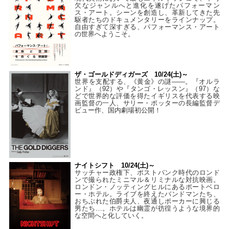
欠なジャンルへと進化を遂げたパフォーマン
ス・アート。シーンを創造し、革新してきた先
駆者たちのドキュメンタリーをラインナップ。
自由すぎて深すぎる、パフォーマンス・アート
の世界へようこそ。
ザ・ゴールドディガーズ 10/24(土)～
世界を支配する、《黄金》の謎――。『オルラ
ンド』（92）や『タンゴ・レッスン』（97）な
どで世界的な評価を得たイギリスを代表する映
画監督の一人、サリー・ポッターの長編監督デ
ビュー作、国内劇場初公開！
ナイトシフト 10/24(土)～
サッチャー政権下、ポストパンク時代のロンド
ンで撮られたミニマル＆リミナルな対抗映画。
ロンドン・ノッティングヒルにあるポートベロ
ー・ホテル。ライブを終えたバンドマンたち、
おちぶれた伯爵夫人、夜通しポーカーに興じる
男たち…。ホテルは幽霊が彷徨うような境界的
な空間へと化していく。