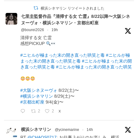
横浜シネマリン リツイートされました
七里圭監督作品『清掃する女 亡霊』8/22以降〜大阪シネ
ヌーヴォ・横浜シネマリン・京都出町座
@bourei2026
·
19h
清掃する女 亡霊
感想PICKUP
#ニヒルが極まった末の開き直った哄笑と毒
#ニヒルが極
まった末の開き直った哄笑と毒
#ニヒルが極まった末の開
き直った哄笑と毒
#ニヒルが極まった末の開き直った哄笑
#大阪シネヌーヴォ
8/22(土)〜
#横浜シネマリン
8/29(土)〜
#京都出町座
9/4(金)〜
2
2
X
横浜シネマリン
@ycinemarine
·
14h
RT
@CHAOS0717
: お仕事上がりのお楽しみ。横浜