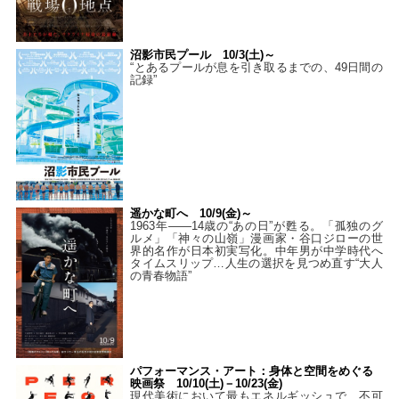
沼影市民プール 10/3(土)～
“とあるプールが息を引き取るまでの、49日間の
記録”
遥かな町へ 10/9(金)～
1963年――14歳の“あの日”が甦る。「孤独のグ
ルメ」「神々の山嶺」漫画家・谷口ジローの世
界的名作が日本初実写化。中年男が中学時代へ
タイムスリップ…人生の選択を見つめ直す“大人
の青春物語”
パフォーマンス・アート：身体と空間をめぐる
映画祭 10/10(土)－10/23(金)
現代美術において最もエネルギッシュで、不可