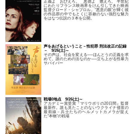
正義よ おびえろ。 悪徳よ 燃えろ。 半世紀
にわたりフランス映画界をけん引してきた映画
監督クロード・シャブロル。“悪意の眼”が輝く彼
の作品群の中でもとくに容赦のない強烈な魅力
をはなつ伝説の３本を公開。
声をあげるということ－性犯罪 刑法改正の記録
－ 9/26(土)～
その声は、社会を変える──ほんとうの正義を求
めて。誰のための法なのか──立ち上がる性暴力
サバイバー
戦場0地点 9/26(土)～
アカデミー賞受賞『マリウポリの20日間』監督
最新作。誰も見たことのないウクライナ侵攻の
最前線－兵士たちのヘルメットカメラが捉え
た“本物”の戦場