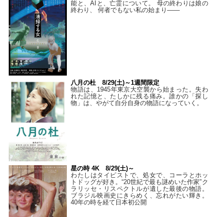
能と、AIと、亡霊について。 母の終わりは娘の
終わり、 何者でもない私の始まり――
八月の杜 8/29(土)～1週間限定
物語は、1945年東京大空襲から始まった。失わ
れた記憶と、たしかに残る痛み。誰かの「探し
物」は、やがて自分自身の物語になっていく。
星の時 4K 8/29(土)～
わたしはタイピストで、処⼥で、コーラとホッ
トドッグが好き。“20世紀で最も謎めいた作家”ク
ラリッセ・リスペクトルが遺した最後の物語。
ブラジル映画史にきらめく、忘れがたい輝き。
40年の時を経て⽇本初公開