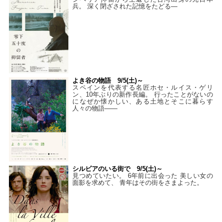
兵。 深く閉ざされた記憶をたどる—
よき谷の物語 9/5(土)～
スペインを代表する名匠ホセ・ルイス・ゲリ
ン、10年ぶりの新作長編。 行ったことがないの
になぜか懐かしい、ある土地とそこに暮らす
人々の物語――
シルビアのいる街で 9/5(土)～
見つめていたい。 6年前に出会った 美しい女の
面影を求めて、 青年はその街をさまよった。