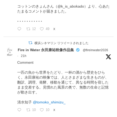
コットンのきょんさん（@k_is_abokado）より、心あた
たまるコメントが届きました。
◦ ◦ ◦ ◦ ◦ ◦ ◦ ◦ ◦ ◦ ◦
12
49
X
横浜シネマリン リツイートされました
Fire in Water 永田康祐映像作品集
@fireinwater2026
·
21h
Comment
一匹の魚から世界をたどり、一杯の酒から歴史をひら
く。永田康祐の映像では、人とさまざまな生きものが、
翻訳、調理、発酵、移動を通じて、異なる時間を宿した
まま交差する。見慣れた風景の奥で、無数の生命と記憶
が動き出す。
清水知子
@tomoko_shimizu_
10
10
X