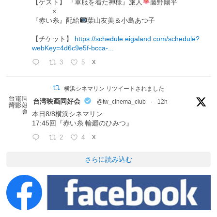
【ゲスト】 『軍服を着た神様』旅人
藤野陽平
×
『赤い糸』配給
葉山友美＆小島あつ子
【チケット】
https://schedule.eigaland.com/schedule?
webKey=4d6c9e5f-bcca-...
3
5
X
横浜シネマリン リツイートされました
台湾映画同好会
@tw_cinema_club
·
12h
本日8/8横浜シネマリン
17:45回『赤い糸 輪廻のひみつ』
2
4
X
さらに読み込む