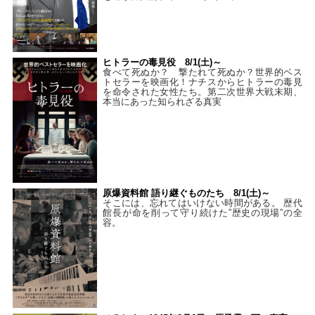
ヒトラーの毒見役 8/1(土)～
食べて死ぬか？ 撃たれて死ぬか？世界的ベス
トセラーを映画化！ナチスからヒトラーの毒見
を命令された女性たち。第二次世界大戦末期、
本当にあった知られざる真実
原爆資料館 語り継ぐものたち 8/1(土)～
そこには、忘れてはいけない時間がある。 歴代
館長が命を削って守り続けた”歴史の現場”の全
容。