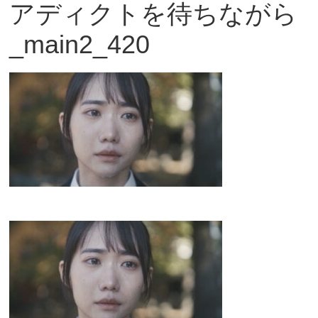
アディクトを待ちながら
観
_main2_420
た
い
映
画
は
こ
の
街
で