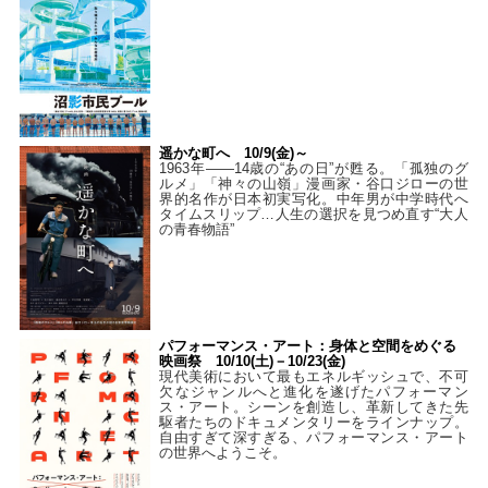
遥かな町へ 10/9(金)～
1963年――14歳の“あの日”が甦る。「孤独のグ
ルメ」「神々の山嶺」漫画家・谷口ジローの世
界的名作が日本初実写化。中年男が中学時代へ
タイムスリップ…人生の選択を見つめ直す“大人
の青春物語”
パフォーマンス・アート：身体と空間をめぐる
映画祭 10/10(土)－10/23(金)
現代美術において最もエネルギッシュで、不可
欠なジャンルへと進化を遂げたパフォーマン
ス・アート。シーンを創造し、革新してきた先
駆者たちのドキュメンタリーをラインナップ。
自由すぎて深すぎる、パフォーマンス・アート
の世界へようこそ。