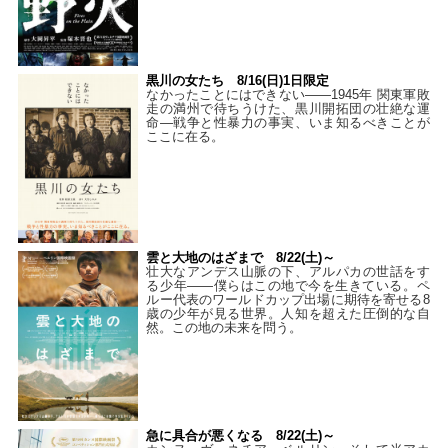
黒川の女たち 8/16(日)1日限定
なかったことにはできない——1945年 関東軍敗
走の満州で待ちうけた、黒川開拓団の壮絶な運
命―戦争と性暴力の事実、いま知るべきことが
ここに在る。
雲と大地のはざまで 8/22(土)～
壮大なアンデス山脈の下、アルパカの世話をす
る少年――僕らはこの地で今を生きている。ペ
ルー代表のワールドカップ出場に期待を寄せる8
歳の少年が見る世界。人知を超えた圧倒的な自
然。この地の未来を問う。
急に具合が悪くなる 8/22(土)～