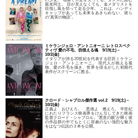
親友同士。 目が見えなくても、金メダリストを
目指し風を切って走る少年。 これは、ハンディ
キャップがあっても未来をあきらめない、彼ら
の“真実の物語”。
ミケランジェロ・アントニオーニ レトロスペク
ティヴ 愛の不毛、彷徨える魂 9/19(土)－
10/2(金)
イタリアが誇る20世紀を代表する巨匠ミケラン
ジェロ・アントニオーニ。 現代人が抱える孤
独、愛の不毛を描き、世界を揺るがした初期代
表作がスクリーンに甦る。
クロード・シャブロル傑作選 vol.2 9/19(土)－
10/2(金)
正義よ おびえろ。 悪徳よ 燃えろ。 半世紀
にわたりフランス映画界をけん引してきた映画
監督クロード・シャブロル。“悪意の眼”が輝く彼
の作品群の中でもとくに容赦のない強烈な魅力
をはなつ伝説の３本を公開。