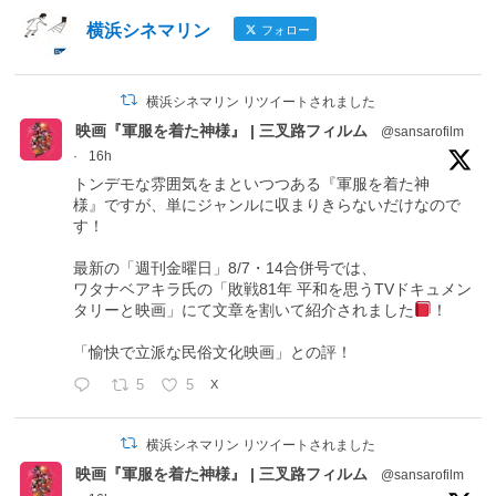
横浜シネマリン
フォロー
横浜シネマリン リツイートされました
映画『軍服を着た神様』 | 三叉路フィルム
@sansarofilm
·
16h
トンデモな雰囲気をまといつつある『軍服を着た神
様』ですが、単にジャンルに収まりきらないだけなので
す！
最新の「週刊金曜日」8/7・14合併号では、
ワタナベアキラ氏の「敗戦81年 平和を思うTVドキュメン
タリーと映画」にて文章を割いて紹介されました
！
「愉快で立派な民俗文化映画」との評！
5
5
X
横浜シネマリン リツイートされました
映画『軍服を着た神様』 | 三叉路フィルム
@sansarofilm