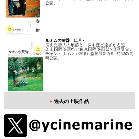
公開。
ルオムの黄昏 11月～
消えた恋人の痕跡と、探すほど遠ざかる道——
釜山国際映画祭と東京国際映画祭で3冠受賞。
チャン・リュル（張律）監督最新2作、待望の同
時公開。
過去の上映作品