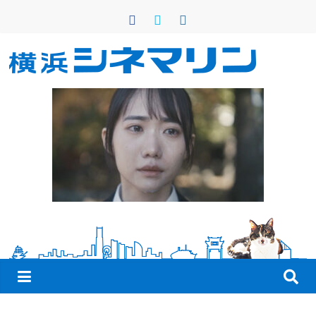
コ
ン
テ
ン
横
ツ
へ
浜
ス
キ
シ
ッ
プ
ネ
マ
リ
ン