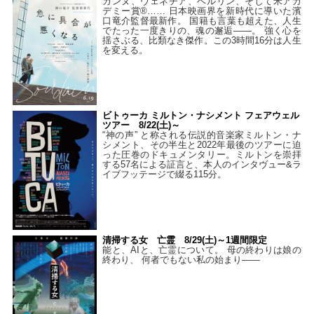
カンヌ、ヴェネチア、ベルリン、そして米アカ
デミー賞®…… 日本映画界を新時代に導いた濱
口竜介監督最新作。 国籍も言葉も超えた、人生
でたった一度きりの、魂の邂逅――。 強く心を
揺さぶる、比類なき傑作。この3時間16分は人生
を変える。
ビトゥーカ ミルトン・ナシメント フェアウェル
ツアー 8/22(土)～
“神の声” と称される伝説的音楽家ミルトン・ナ
シメント、その半生と2022年最後のツアーに迫
った圧巻のドキュメンタリー。ミルトンを崇拝
する57名による証言と、本人のインタヴュー&ラ
イブフッテージで綴る115分。
清掃する女 亡霊 8/29(土)～1週間限定
能と、AIと、亡霊について。 母の終わりは娘の
終わり、 何者でもない私の始まり――