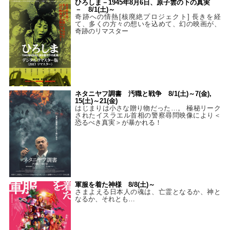
ひろしま－1945年8月6日、原子雲の下の真実
－ 8/1(土)～
奇跡への情熱[核廃絶プロジェクト] 長きを経
て、多くの方々の想いを込めて、幻の映画が、
奇跡のリマスター
ネタニヤフ調書 汚職と戦争 8/1(土)～7(金),
15(土)～21(金)
はじまりは小さな贈り物だった…。 極秘リーク
されたイスラエル首相の警察尋問映像により＜
恐るべき真実＞が暴かれる！
軍服を着た神様 8/8(土)～
さまよえる日本人の魂は、亡霊となるか、神と
なるか、それとも…