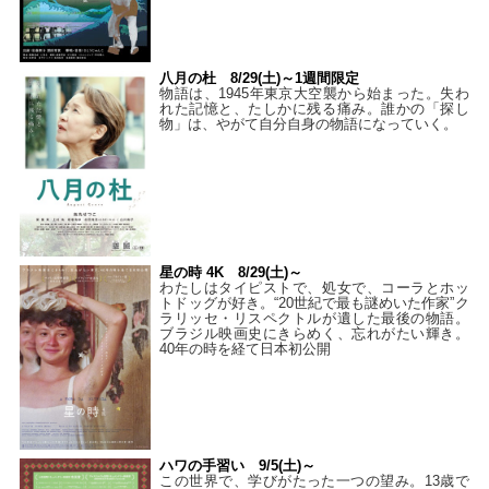
八月の杜 8/29(土)～1週間限定
物語は、1945年東京大空襲から始まった。失わ
れた記憶と、たしかに残る痛み。誰かの「探し
物」は、やがて自分自身の物語になっていく。
星の時 4K 8/29(土)～
わたしはタイピストで、処⼥で、コーラとホッ
トドッグが好き。“20世紀で最も謎めいた作家”ク
ラリッセ・リスペクトルが遺した最後の物語。
ブラジル映画史にきらめく、忘れがたい輝き。
40年の時を経て⽇本初公開
ハワの手習い 9/5(土)～
この世界で、学びがたった一つの望み。13歳で