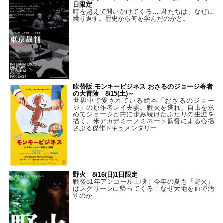
日限定
時を超えて問いかけてくる… 君たちは、なぜに
繰り返す。歴史から何を学んだのかと。
吹替版 モンキービジネス おさるのジョージ著者
の大冒険 8/15(土)～
世界中で愛されている絵本「おさるのジョー
ジ」の原作者レイ夫妻。戦火を逃れ、自由を求
めてジョージと共に歩み続けたふたりの生涯を
描く、米アカデミーノミネート監督による心揺
さぶる傑作ドキュメンタリー
野火 8/16(日)1日限定
戦後81年アンコール上映！今年の夏も『野火』
はスクリーンに帰ってくる！なぜ大地を血で汚
すのか