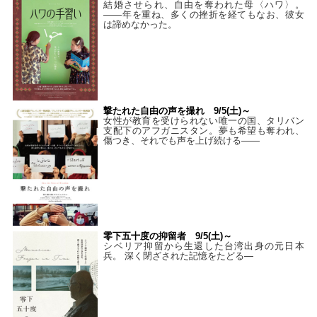
結婚させられ、自由を奪われた母〈ハワ〉。
——年を重ね、多くの挫折を経てもなお、彼女
は諦めなかった。
撃たれた自由の声を撮れ 9/5(土)～
女性が教育を受けられない唯一の国、タリバン
支配下のアフガニスタン。夢も希望も奪われ、
傷つき、それでも声を上げ続ける——
零下五十度の抑留者 9/5(土)～
シベリア抑留から生還した台湾出身の元日本
兵。 深く閉ざされた記憶をたどる—