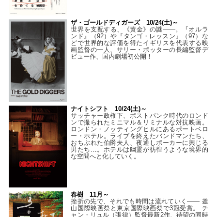
ザ・ゴールドディガーズ 10/24(土)～
世界を支配する、《黄金》の謎――。『オルラ
ンド』（92）や『タンゴ・レッスン』（97）な
どで世界的な評価を得たイギリスを代表する映
画監督の一人、サリー・ポッターの長編監督デ
ビュー作、国内劇場初公開！
ナイトシフト 10/24(土)～
サッチャー政権下、ポストパンク時代のロンド
ンで撮られたミニマル＆リミナルな対抗映画。
ロンドン・ノッティングヒルにあるポートベロ
ー・ホテル。ライブを終えたバンドマンたち、
おちぶれた伯爵夫人、夜通しポーカーに興じる
男たち…。ホテルは幽霊が彷徨うような境界的
な空間へと化していく。
春樹 11月～
挫折の先で、それでも時間は流れていく—— 釜
山国際映画祭と東京国際映画祭で3冠受賞。 チ
ャン・リュル（張律）監督最新2作、待望の同時