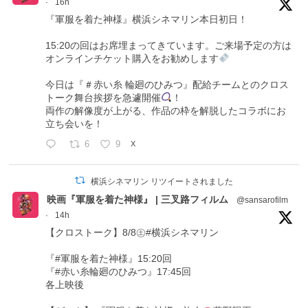
·
16h
『軍服を着た神様』横浜シネマリン本日初日！
15:20の回はお席埋まってきています。ご来場予定の方は
オンラインチケット購入をお勧めします
今日は『＃赤い糸 輪廻のひみつ』配給チームとのクロス
トーク舞台挨拶を急遽開催
！
両作の解像度が上がる、作品の枠を解脱したコラボにお
立ち会いを！
6
9
X
横浜シネマリン リツイートされました
映画『軍服を着た神様』 | 三叉路フィルム
@sansarofilm
·
14h
【クロストーク】8/8㊏#横浜シネマリン
『#軍服を着た神様』15:20回
『#赤い糸輪廻のひみつ』17:45回
各上映後