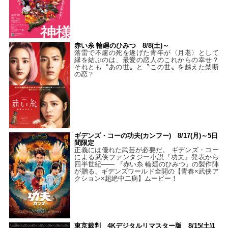
赤い糸 輪廻のひみつ 8/8(土)～
落雷で不慮の死を遂げた青年が〈月老〉として
縁を結ぶのは、最愛の恋人のこれからの幸せ？
それとも〝あの世〟と〝この世〟を越えた禁断
の恋？
ギデンズ・コーの功夫(カンフー) 8/17(月)～5日
間限定
正義には優れた武芸が必要だ。 ギデンズ・コー
による武侠ファンタジー小説『功夫』発表から
四半世紀―― 『赤い糸 輪廻のひみつ』の製作陣
が贈る、ギデンズワールド全開の【青春×武侠ア
クション×超絶中二病】ムービー！
東京裁判 4Kデジタルリマスター版 8/15(土)1