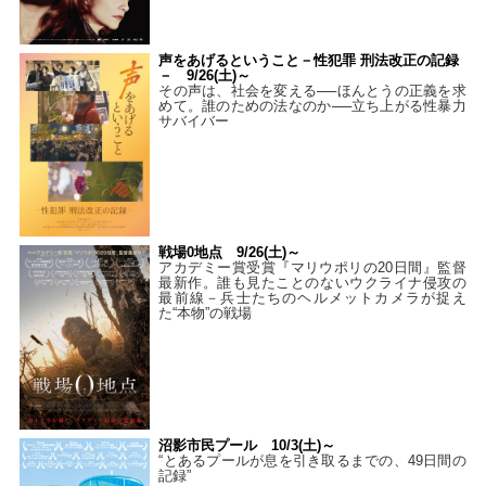
声をあげるということ－性犯罪 刑法改正の記録
－ 9/26(土)～
その声は、社会を変える──ほんとうの正義を求
めて。誰のための法なのか──立ち上がる性暴力
サバイバー
戦場0地点 9/26(土)～
アカデミー賞受賞『マリウポリの20日間』監督
最新作。誰も見たことのないウクライナ侵攻の
最前線－兵士たちのヘルメットカメラが捉え
た“本物”の戦場
沼影市民プール 10/3(土)～
“とあるプールが息を引き取るまでの、49日間の
記録”