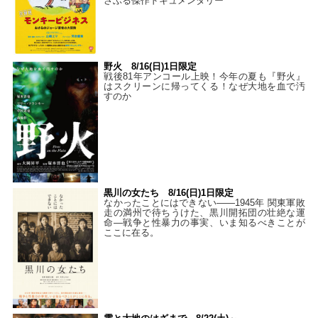
さぶる傑作ドキュメンタリー
野火 8/16(日)1日限定
戦後81年アンコール上映！今年の夏も『野火』
はスクリーンに帰ってくる！なぜ大地を血で汚
すのか
黒川の女たち 8/16(日)1日限定
なかったことにはできない——1945年 関東軍敗
走の満州で待ちうけた、黒川開拓団の壮絶な運
命―戦争と性暴力の事実、いま知るべきことが
ここに在る。