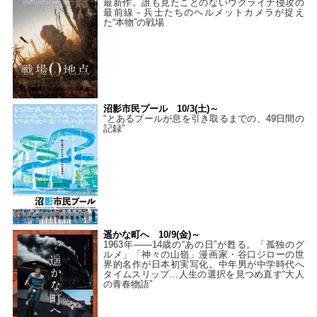
最新作。誰も見たことのないウクライナ侵攻の
最前線－兵士たちのヘルメットカメラが捉え
た“本物”の戦場
沼影市民プール 10/3(土)～
“とあるプールが息を引き取るまでの、49日間の
記録”
遥かな町へ 10/9(金)～
1963年――14歳の“あの日”が甦る。「孤独のグ
ルメ」「神々の山嶺」漫画家・谷口ジローの世
界的名作が日本初実写化。中年男が中学時代へ
タイムスリップ…人生の選択を見つめ直す“大人
の青春物語”