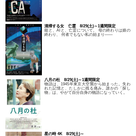
清掃する女 亡霊 8/29(土)～1週間限定
能と、AIと、亡霊について。 母の終わりは娘の
終わり、 何者でもない私の始まり――
八月の杜 8/29(土)～1週間限定
物語は、1945年東京大空襲から始まった。失わ
れた記憶と、たしかに残る痛み。誰かの「探し
物」は、やがて自分自身の物語になっていく。
星の時 4K 8/29(土)～