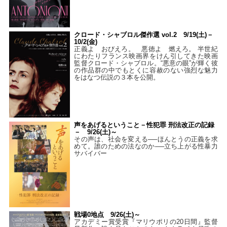
クロード・シャブロル傑作選 vol.2 9/19(土)－
10/2(金)
正義よ おびえろ。 悪徳よ 燃えろ。 半世紀
にわたりフランス映画界をけん引してきた映画
監督クロード・シャブロル。“悪意の眼”が輝く彼
の作品群の中でもとくに容赦のない強烈な魅力
をはなつ伝説の３本を公開。
声をあげるということ－性犯罪 刑法改正の記録
－ 9/26(土)～
その声は、社会を変える──ほんとうの正義を求
めて。誰のための法なのか──立ち上がる性暴力
サバイバー
戦場0地点 9/26(土)～
アカデミー賞受賞『マリウポリの20日間』監督