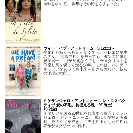
面影を求めて、 青年はその街をさまよった。
ウィー・ハブ・ア・ドリーム 9/12(土)～
生まれた時から片足がなくても、バレエに夢中
の少女。 地震で片足を失っても、ダンスに励む
親友同士。 目が見えなくても、金メダリストを
目指し風を切って走る少年。 これは、ハンディ
キャップがあっても未来をあきらめない、彼ら
の“真実の物語”。
ミケランジェロ・アントニオーニ レトロスペク
ティヴ 愛の不毛、彷徨える魂 9/19(土)－
10/2(金)
イタリアが誇る20世紀を代表する巨匠ミケラン
ジェロ・アントニオーニ。 現代人が抱える孤
独、愛の不毛を描き、世界を揺るがした初期代
表作がスクリーンに甦る。