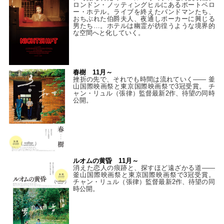
ロンドン・ノッティングヒルにあるポートベロ
ー・ホテル。ライブを終えたバンドマンたち、
おちぶれた伯爵夫人、夜通しポーカーに興じる
男たち…。ホテルは幽霊が彷徨うような境界的
な空間へと化していく。
春樹 11月～
挫折の先で、それでも時間は流れていく—— 釜
山国際映画祭と東京国際映画祭で3冠受賞。 チ
ャン・リュル（張律）監督最新2作、待望の同時
公開。
ルオムの黄昏 11月～
消えた恋人の痕跡と、探すほど遠ざかる道——
釜山国際映画祭と東京国際映画祭で3冠受賞。
チャン・リュル（張律）監督最新2作、待望の同
時公開。