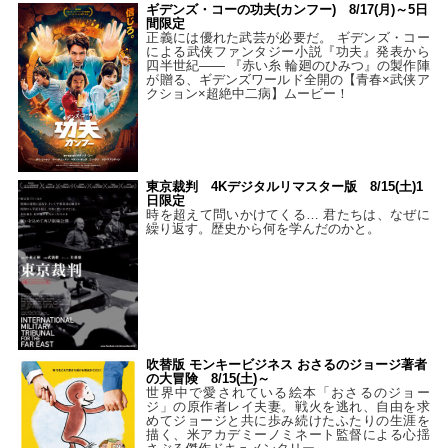
ギデンズ・コーの功夫(カンフー) 8/17(月)～5日
間限定
正義には優れた武芸が必要だ。 ギデンズ・コー
による武侠ファンタジー小説『功夫』発表から
四半世紀―― 『赤い糸 輪廻のひみつ』の製作陣
が贈る、ギデンズワールド全開の【青春×武侠ア
クション×超絶中二病】ムービー！
東京裁判 4Kデジタルリマスター版 8/15(土)1
日限定
時を超えて問いかけてくる… 君たちは、なぜに
繰り返す。歴史から何を学んだのかと。
吹替版 モンキービジネス おさるのジョージ著者
の大冒険 8/15(土)～
世界中で愛されている絵本「おさるのジョー
ジ」の原作者レイ夫妻。戦火を逃れ、自由を求
めてジョージと共に歩み続けたふたりの生涯を
描く、米アカデミーノミネート監督による心揺