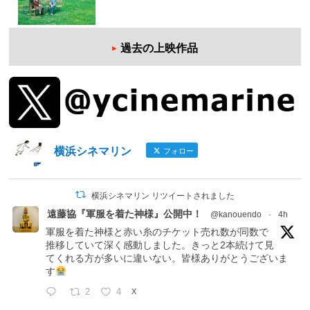
過去の上映作品
横浜シネマリン
フォロー
横浜シネマリン リツイートされました
遠藤協『軍服を着た神様』公開中！
@kanouendo
·
4h
軍服を着た神様と赤い糸のチケット売れ数が同数で
推移していて深く感動しました。きっと2本続けて見
てくれる方が多いに違いない。皆様ありがとうございま
す
2
4
X