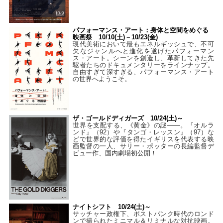
パフォーマンス・アート：身体と空間をめぐる
映画祭 10/10(土)－10/23(金)
現代美術において最もエネルギッシュで、不可
欠なジャンルへと進化を遂げたパフォーマン
ス・アート。シーンを創造し、革新してきた先
駆者たちのドキュメンタリーをラインナップ。
自由すぎて深すぎる、パフォーマンス・アート
の世界へようこそ。
ザ・ゴールドディガーズ 10/24(土)～
世界を支配する、《黄金》の謎――。『オルラ
ンド』（92）や『タンゴ・レッスン』（97）な
どで世界的な評価を得たイギリスを代表する映
画監督の一人、サリー・ポッターの長編監督デ
ビュー作、国内劇場初公開！
ナイトシフト 10/24(土)～
サッチャー政権下、ポストパンク時代のロンド
ンで撮られたミニマル＆リミナルな対抗映画。