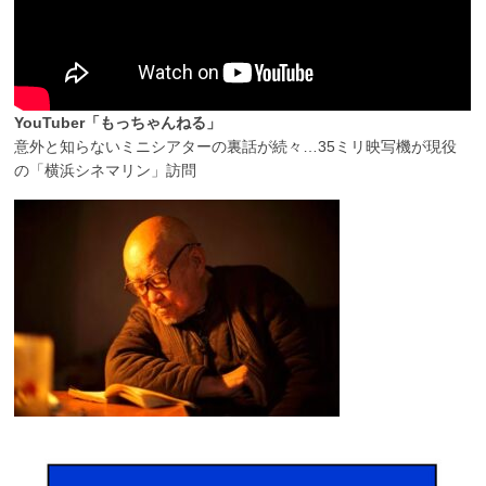
YouTuber「もっちゃんねる」
意外と知らないミニシアターの裏話が続々…35ミリ映写機が現役
の「横浜シネマリン」訪問