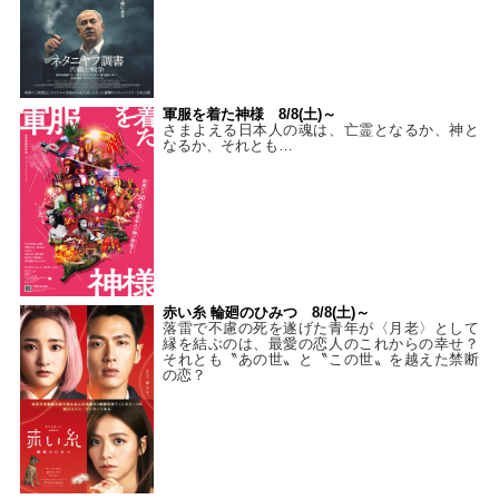
軍服を着た神様 8/8(土)～
さまよえる日本人の魂は、亡霊となるか、神と
なるか、それとも…
赤い糸 輪廻のひみつ 8/8(土)～
落雷で不慮の死を遂げた青年が〈月老〉として
縁を結ぶのは、最愛の恋人のこれからの幸せ？
それとも〝あの世〟と〝この世〟を越えた禁断
の恋？