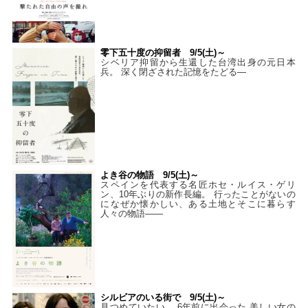
零下五十度の抑留者 9/5(土)～
シベリア抑留から生還した台湾出身の元日本
兵。 深く閉ざされた記憶をたどる—
よき谷の物語 9/5(土)～
スペインを代表する名匠ホセ・ルイス・ゲリ
ン、10年ぶりの新作長編。 行ったことがないの
になぜか懐かしい、ある土地とそこに暮らす
人々の物語――
シルビアのいる街で 9/5(土)～
見つめていたい。 6年前に出会った 美しい女の