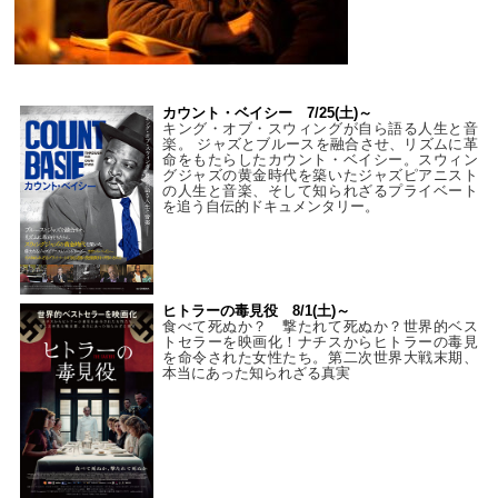
カウント・ベイシー 7/25(土)～
キング・オブ・スウィングが自ら語る人生と音
楽。 ジャズとブルースを融合させ、リズムに革
命をもたらしたカウント・ベイシー。スウィン
グジャズの黄金時代を築いたジャズピアニスト
の人生と音楽、そして知られざるプライベート
を追う自伝的ドキュメンタリー。
ヒトラーの毒見役 8/1(土)～
食べて死ぬか？ 撃たれて死ぬか？世界的ベス
トセラーを映画化！ナチスからヒトラーの毒見
を命令された女性たち。第二次世界大戦末期、
本当にあった知られざる真実