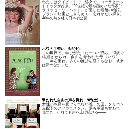
わたしはタイピストで、処⼥で、コーラとホッ
トドッグが好き。“20世紀で最も謎めいた作家”ク
ラリッセ・リスペクトルが遺した最後の物語。
ブラジル映画史にきらめく、忘れがたい輝き。
40年の時を経て⽇本初公開
ハワの手習い 9/5(土)～
この世界で、学びがたった一つの望み。13歳で
結婚させられ、自由を奪われた母〈ハワ〉。
——年を重ね、多くの挫折を経てもなお、彼女
は諦めなかった。
撃たれた自由の声を撮れ 9/5(土)～
女性が教育を受けられない唯一の国、タリバン
支配下のアフガニスタン。夢も希望も奪われ、
傷つき、それでも声を上げ続ける——