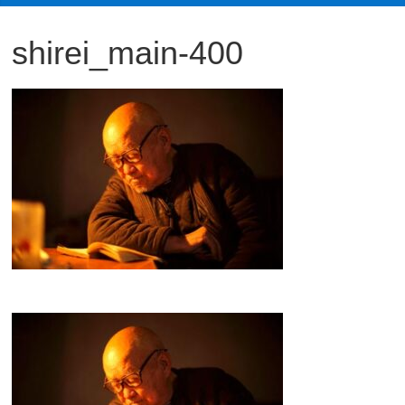
観
shirei_main-400
た
い
映
画
は
こ
の
街
で