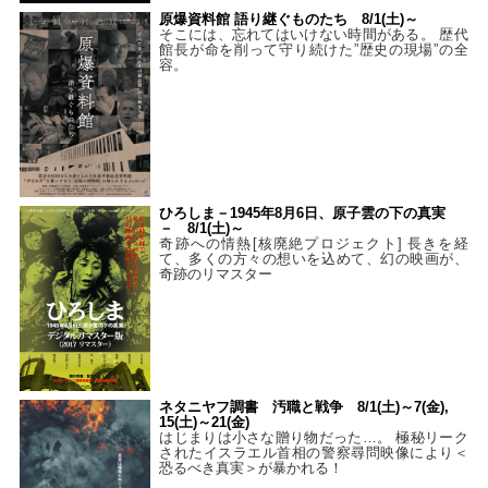
原爆資料館 語り継ぐものたち 8/1(土)～
そこには、忘れてはいけない時間がある。 歴代
館長が命を削って守り続けた”歴史の現場”の全
容。
ひろしま－1945年8月6日、原子雲の下の真実
－ 8/1(土)～
奇跡への情熱[核廃絶プロジェクト] 長きを経
て、多くの方々の想いを込めて、幻の映画が、
奇跡のリマスター
ネタニヤフ調書 汚職と戦争 8/1(土)～7(金),
15(土)～21(金)
はじまりは小さな贈り物だった…。 極秘リーク
されたイスラエル首相の警察尋問映像により＜
恐るべき真実＞が暴かれる！