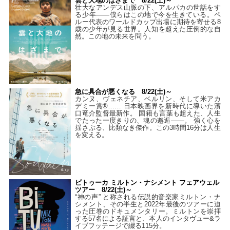
雲と大地のはざまで 8/22(土)～
壮大なアンデス山脈の下、アルパカの世話をす
る少年――僕らはこの地で今を生きている。ペ
ルー代表のワールドカップ出場に期待を寄せる8
歳の少年が見る世界。人知を超えた圧倒的な自
然。この地の未来を問う。
急に具合が悪くなる 8/22(土)～
カンヌ、ヴェネチア、ベルリン、そして米アカ
デミー賞®…… 日本映画界を新時代に導いた濱
口竜介監督最新作。 国籍も言葉も超えた、人生
でたった一度きりの、魂の邂逅――。 強く心を
揺さぶる、比類なき傑作。この3時間16分は人生
を変える。
ビトゥーカ ミルトン・ナシメント フェアウェル
ツアー 8/22(土)～
“神の声” と称される伝説的音楽家ミルトン・ナ
シメント、その半生と2022年最後のツアーに迫
った圧巻のドキュメンタリー。ミルトンを崇拝
する57名による証言と、本人のインタヴュー&ラ
イブフッテージで綴る115分。