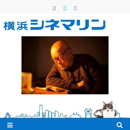
コ
ン
テ
ン
横
ツ
へ
浜
ス
キ
シ
ッ
プ
ネ
マ
リ
ン