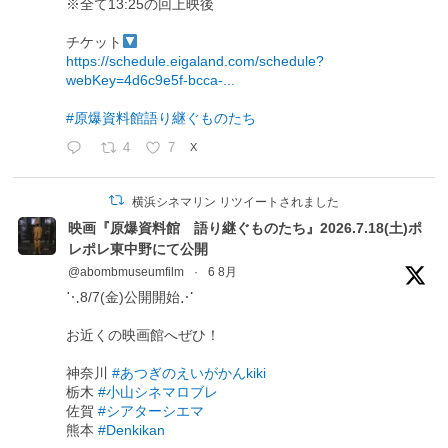
※全て13:25の回上映後
チケット
https://schedule.eigaland.com/schedule?
webKey=4d6c9e5f-bcca-...
#原爆資料館語り継ぐものたち
4
7
X
横浜シネマリン リツイートされました
映画『原爆資料館 語り継ぐものたち』2026.7.18(土)ポ
レポレ東中野にて公開
@abombmuseumfilm
·
6 8月
⋱8/7(金)公開開始⋰
お近くの映画館へぜひ！
神奈川
#あつぎのえいがかんkiki
栃木
#小山シネマロブレ
佐賀
#シアターシエマ
熊本
#Denkikan