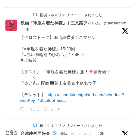
横浜シネマリン リツイートされました
映画『軍服を着た神様』 | 三叉路フィルム
@sansarofilm
·
14h
【クロストーク】8/8㊏#横浜シネマリン
『#軍服を着た神様』15:20回
『#赤い糸輪廻のひみつ』17:45回
各上映後
【ゲスト】 『軍服を着た神様』旅人
藤野陽平
×
『赤い糸』配給
葉山友美＆小島あつ子
【チケット】
https://schedule.eigaland.com/schedule?
webKey=4d6c9e5f-bcca-...
3
5
X
横浜シネマリン リツイートされました
台湾映画同好会
@tw_cinema_club
·
13h