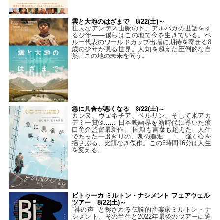
雲と大地のはざまで 8/22(土)～
壮大なアンデス山脈の下、アルパカの世話をす
る少年――僕らはこの地で今を生きている。ペ
ルー代表のワールドカップ出場に期待を寄せる8
歳の少年が見る世界。人知を超えた圧倒的な自
然。この地の未来を問う。
急に具合が悪くなる 8/22(土)～
カンヌ、ヴェネチア、ベルリン、そして米アカ
デミー賞®…… 日本映画界を新時代に導いた濱
口竜介監督最新作。 国籍も言葉も超えた、人生
でたった一度きりの、魂の邂逅――。 強く心を
揺さぶる、比類なき傑作。この3時間16分は人生
を変える。
ビトゥーカ ミルトン・ナシメント フェアウェル
ツアー 8/22(土)～
“神の声” と称される伝説的音楽家ミルトン・ナ
シメント、その半生と2022年最後のツアーに迫