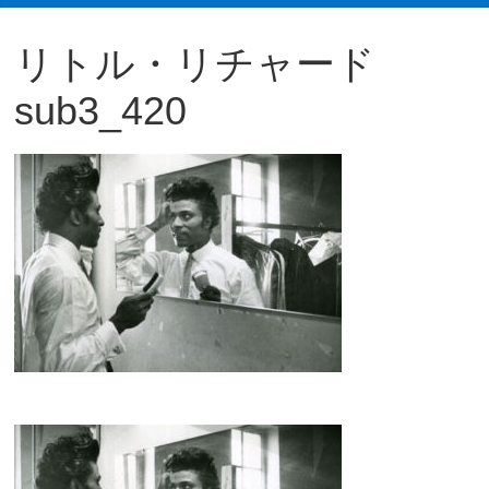
観
リトル・リチャード
た
い
sub3_420
映
画
は
こ
の
街
で