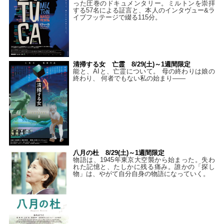
った圧巻のドキュメンタリー。ミルトンを崇拝
する57名による証言と、本人のインタヴュー&ラ
イブフッテージで綴る115分。
清掃する女 亡霊 8/29(土)～1週間限定
能と、AIと、亡霊について。 母の終わりは娘の
終わり、 何者でもない私の始まり――
八月の杜 8/29(土)～1週間限定
物語は、1945年東京大空襲から始まった。失わ
れた記憶と、たしかに残る痛み。誰かの「探し
物」は、やがて自分自身の物語になっていく。