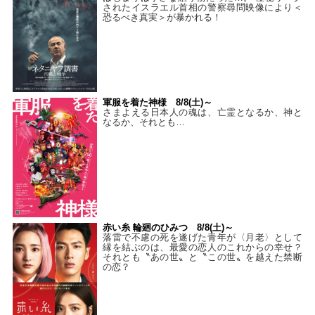
されたイスラエル首相の警察尋問映像により＜
恐るべき真実＞が暴かれる！
軍服を着た神様 8/8(土)～
さまよえる日本人の魂は、亡霊となるか、神と
なるか、それとも…
赤い糸 輪廻のひみつ 8/8(土)～
落雷で不慮の死を遂げた青年が〈月老〉として
縁を結ぶのは、最愛の恋人のこれからの幸せ？
それとも〝あの世〟と〝この世〟を越えた禁断
の恋？