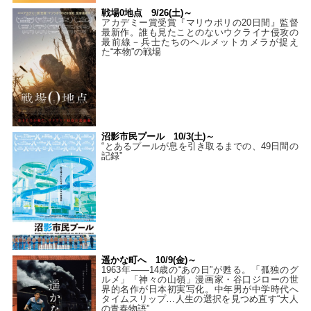
戦場0地点 9/26(土)～
アカデミー賞受賞『マリウポリの20日間』監督
最新作。誰も見たことのないウクライナ侵攻の
最前線－兵士たちのヘルメットカメラが捉え
た“本物”の戦場
沼影市民プール 10/3(土)～
“とあるプールが息を引き取るまでの、49日間の
記録”
遥かな町へ 10/9(金)～
1963年――14歳の“あの日”が甦る。「孤独のグ
ルメ」「神々の山嶺」漫画家・谷口ジローの世
界的名作が日本初実写化。中年男が中学時代へ
タイムスリップ…人生の選択を見つめ直す“大人
の青春物語”