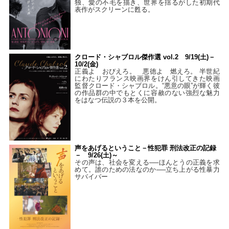
独、愛の不毛を描き、世界を揺るがした初期代
表作がスクリーンに甦る。
クロード・シャブロル傑作選 vol.2 9/19(土)－
10/2(金)
正義よ おびえろ。 悪徳よ 燃えろ。 半世紀
にわたりフランス映画界をけん引してきた映画
監督クロード・シャブロル。“悪意の眼”が輝く彼
の作品群の中でもとくに容赦のない強烈な魅力
をはなつ伝説の３本を公開。
声をあげるということ－性犯罪 刑法改正の記録
－ 9/26(土)～
その声は、社会を変える──ほんとうの正義を求
めて。誰のための法なのか──立ち上がる性暴力
サバイバー