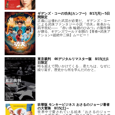
ギデンズ・コーの功夫(カンフー) 8/17(月)～5日
間限定
正義には優れた武芸が必要だ。 ギデンズ・コー
による武侠ファンタジー小説『功夫』発表から
四半世紀―― 『赤い糸 輪廻のひみつ』の製作陣
が贈る、ギデンズワールド全開の【青春×武侠ア
クション×超絶中二病】ムービー！
東京裁判 4Kデジタルリマスター版 8/15(土)1
日限定
時を超えて問いかけてくる… 君たちは、なぜに
繰り返す。歴史から何を学んだのかと。
吹替版 モンキービジネス おさるのジョージ著者
の大冒険 8/15(土)～
世界中で愛されている絵本「おさるのジョー