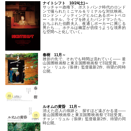
ナイトシフト 10/24(土)～
サッチャー政権下、ポストパンク時代のロンド
ンで撮られたミニマル＆リミナルな対抗映画。
ロンドン・ノッティングヒルにあるポートベロ
ー・ホテル。ライブを終えたバンドマンたち、
おちぶれた伯爵夫人、夜通しポーカーに興じる
男たち…。ホテルは幽霊が彷徨うような境界的
な空間へと化していく。
春樹 11月～
挫折の先で、それでも時間は流れていく—— 釜
山国際映画祭と東京国際映画祭で3冠受賞。 チ
ャン・リュル（張律）監督最新2作、待望の同時
公開。
ルオムの黄昏 11月～
消えた恋人の痕跡と、探すほど遠ざかる道——
釜山国際映画祭と東京国際映画祭で3冠受賞。
チャン・リュル（張律）監督最新2作、待望の同
時公開。