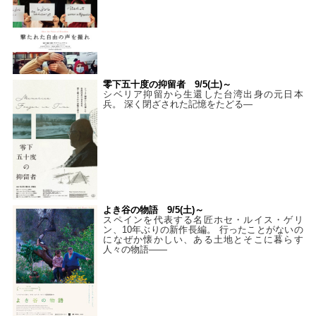
零下五十度の抑留者 9/5(土)～
シベリア抑留から生還した台湾出身の元日本
兵。 深く閉ざされた記憶をたどる—
よき谷の物語 9/5(土)～
スペインを代表する名匠ホセ・ルイス・ゲリ
ン、10年ぶりの新作長編。 行ったことがないの
になぜか懐かしい、ある土地とそこに暮らす
人々の物語――