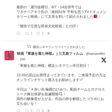
最新の「週刊金曜日」8/7・14合併号では、
ワタナベアキラ氏の「敗戦81年 平和を思うTVドキュメン
タリーと映画」にて文章を割いて紹介されました
！
「愉快で立派な民俗文化映画」との評！
5
5
X
横浜シネマリン リツイートされました
映画『軍服を着た神様』 | 三叉路フィルム
@sansarofilm
·
16h
『軍服を着た神様』横浜シネマリン本日初日！
15:20の回はお席埋まってきています。ご来場予定の方は
オンラインチケット購入をお勧めします
今日は『＃赤い糸 輪廻のひみつ』配給チームとのクロス
トーク舞台挨拶を急遽開催
！
両作の解像度が上がる、作品の枠を解脱したコラボにお
立ち会いを！
6
9
X