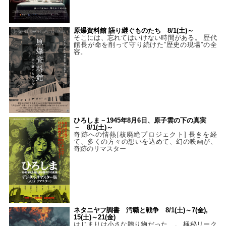
原爆資料館 語り継ぐものたち 8/1(土)～
そこには、忘れてはいけない時間がある。 歴代
館長が命を削って守り続けた”歴史の現場”の全
容。
ひろしま－1945年8月6日、原子雲の下の真実
－ 8/1(土)～
奇跡への情熱[核廃絶プロジェクト] 長きを経
て、多くの方々の想いを込めて、幻の映画が、
奇跡のリマスター
ネタニヤフ調書 汚職と戦争 8/1(土)～7(金),
15(土)～21(金)
はじまりは小さな贈り物だった…。 極秘リーク