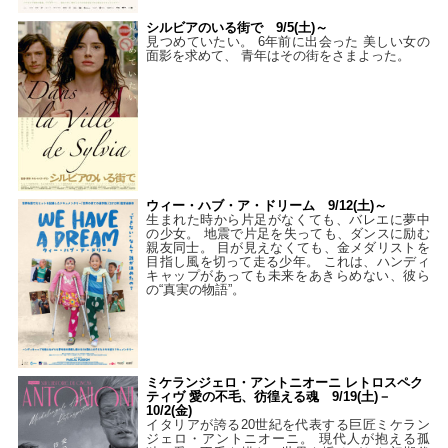
シルビアのいる街で 9/5(土)～
見つめていたい。 6年前に出会った 美しい女の
面影を求めて、 青年はその街をさまよった。
ウィー・ハブ・ア・ドリーム 9/12(土)～
生まれた時から片足がなくても、バレエに夢中
の少女。 地震で片足を失っても、ダンスに励む
親友同士。 目が見えなくても、金メダリストを
目指し風を切って走る少年。 これは、ハンディ
キャップがあっても未来をあきらめない、彼ら
の“真実の物語”。
ミケランジェロ・アントニオーニ レトロスペク
ティヴ 愛の不毛、彷徨える魂 9/19(土)－
10/2(金)
イタリアが誇る20世紀を代表する巨匠ミケラン
ジェロ・アントニオーニ。 現代人が抱える孤