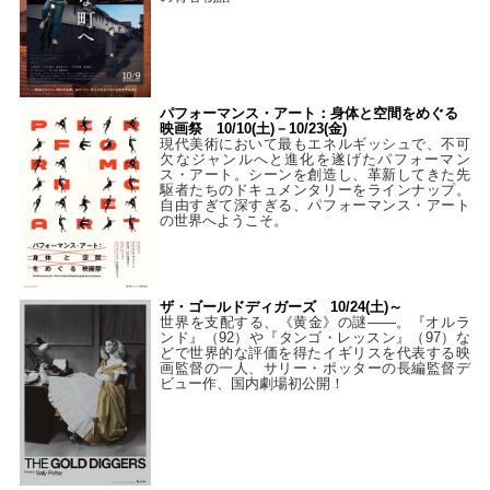
パフォーマンス・アート：身体と空間をめぐる
映画祭 10/10(土)－10/23(金)
現代美術において最もエネルギッシュで、不可
欠なジャンルへと進化を遂げたパフォーマン
ス・アート。シーンを創造し、革新してきた先
駆者たちのドキュメンタリーをラインナップ。
自由すぎて深すぎる、パフォーマンス・アート
の世界へようこそ。
ザ・ゴールドディガーズ 10/24(土)～
世界を支配する、《黄金》の謎――。『オルラ
ンド』（92）や『タンゴ・レッスン』（97）な
どで世界的な評価を得たイギリスを代表する映
画監督の一人、サリー・ポッターの長編監督デ
ビュー作、国内劇場初公開！