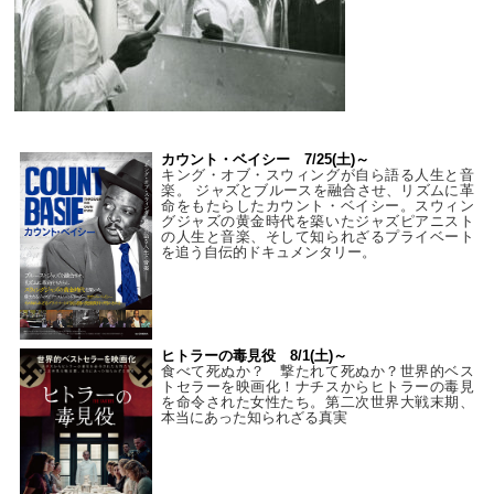
カウント・ベイシー 7/25(土)～
キング・オブ・スウィングが自ら語る人生と音
楽。 ジャズとブルースを融合させ、リズムに革
命をもたらしたカウント・ベイシー。スウィン
グジャズの黄金時代を築いたジャズピアニスト
の人生と音楽、そして知られざるプライベート
を追う自伝的ドキュメンタリー。
ヒトラーの毒見役 8/1(土)～
食べて死ぬか？ 撃たれて死ぬか？世界的ベス
トセラーを映画化！ナチスからヒトラーの毒見
を命令された女性たち。第二次世界大戦末期、
本当にあった知られざる真実