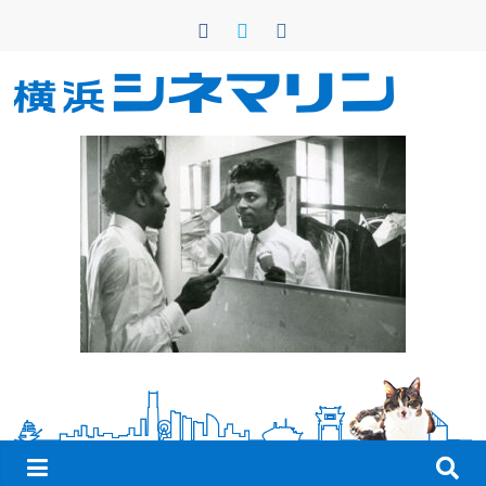
コ
ン
テ
ン
横
ツ
へ
浜
ス
キ
シ
ッ
プ
ネ
マ
リ
ン