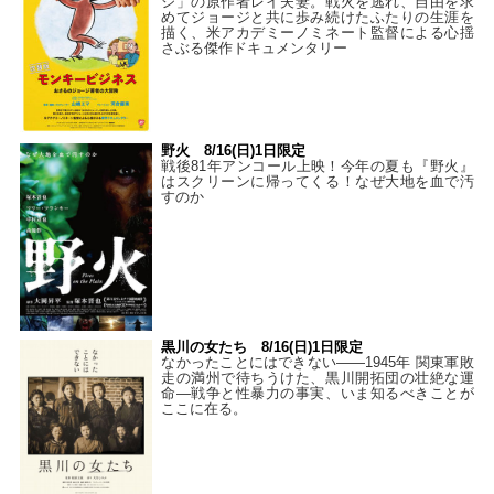
ジ」の原作者レイ夫妻。戦火を逃れ、自由を求
めてジョージと共に歩み続けたふたりの生涯を
描く、米アカデミーノミネート監督による心揺
さぶる傑作ドキュメンタリー
野火 8/16(日)1日限定
戦後81年アンコール上映！今年の夏も『野火』
はスクリーンに帰ってくる！なぜ大地を血で汚
すのか
黒川の女たち 8/16(日)1日限定
なかったことにはできない——1945年 関東軍敗
走の満州で待ちうけた、黒川開拓団の壮絶な運
命―戦争と性暴力の事実、いま知るべきことが
ここに在る。