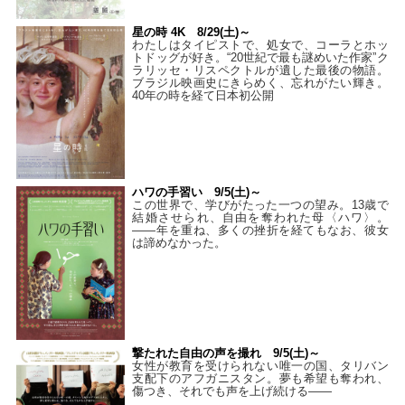
星の時 4K 8/29(土)～
わたしはタイピストで、処⼥で、コーラとホッ
トドッグが好き。“20世紀で最も謎めいた作家”ク
ラリッセ・リスペクトルが遺した最後の物語。
ブラジル映画史にきらめく、忘れがたい輝き。
40年の時を経て⽇本初公開
ハワの手習い 9/5(土)～
この世界で、学びがたった一つの望み。13歳で
結婚させられ、自由を奪われた母〈ハワ〉。
——年を重ね、多くの挫折を経てもなお、彼女
は諦めなかった。
撃たれた自由の声を撮れ 9/5(土)～
女性が教育を受けられない唯一の国、タリバン
支配下のアフガニスタン。夢も希望も奪われ、
傷つき、それでも声を上げ続ける——