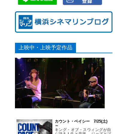
上映中・上映予定作品
カウント・ベイシー 7/25(土)
～
キング・オブ・スウィングが自
ら語る人生と音楽。 ジャズとブ