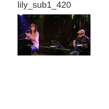
lily_sub1_420
観
た
い
映
画
は
こ
の
街
で