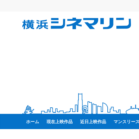
コ
ン
テ
横
ン
ツ
へ
浜
ス
キ
シ
ッ
プ
ネ
マ
リ
ホーム
現在上映作品
近日上映作品
マンスリー
ン