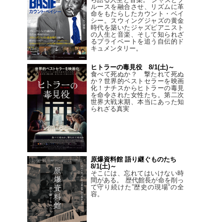
ルースを融合させ、リズムに革
命をもたらしたカウント・ベイ
シー。スウィングジャズの黄金
時代を築いたジャズピアニスト
の人生と音楽、そして知られざ
るプライベートを追う自伝的ド
キュメンタリー。
ヒトラーの毒見役 8/1(土)～
食べて死ぬか？ 撃たれて死ぬ
か？世界的ベストセラーを映画
化！ナチスからヒトラーの毒見
を命令された女性たち。第二次
世界大戦末期、本当にあった知
られざる真実
原爆資料館 語り継ぐものたち
8/1(土)～
そこには、忘れてはいけない時
間がある。 歴代館長が命を削っ
て守り続けた”歴史の現場”の全
容。