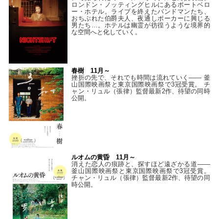
ロンドン・ノッティングヒルにあるポートベロ
ー・ホテル。ライブを終えたバンドマンたち、
おちぶれた伯爵夫人、夜通しポーカーに興じる
男たち…。ホテルは幽霊が彷徨うような境界的
な空間へと化していく。
春樹 11月～
挫折の先で、それでも時間は流れていく—— 釜
山国際映画祭と東京国際映画祭で3冠受賞。 チ
ャン・リュル（張律）監督最新2作、待望の同時
公開。
ルオムの黄昏 11月～
消えた恋人の痕跡と、探すほど遠ざかる道——
釜山国際映画祭と東京国際映画祭で3冠受賞。
チャン・リュル（張律）監督最新2作、待望の同
時公開。