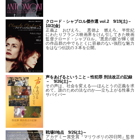
クロード・シャブロル傑作選 vol.2 9/19(土)－
10/2(金)
正義よ おびえろ。 悪徳よ 燃えろ。 半世紀
にわたりフランス映画界をけん引してきた映画
監督クロード・シャブロル。“悪意の眼”が輝く彼
の作品群の中でもとくに容赦のない強烈な魅力
をはなつ伝説の３本を公開。
声をあげるということ－性犯罪 刑法改正の記録
－ 9/26(土)～
その声は、社会を変える──ほんとうの正義を求
めて。誰のための法なのか──立ち上がる性暴力
サバイバー
戦場0地点 9/26(土)～
アカデミー賞受賞『マリウポリの20日間』監督