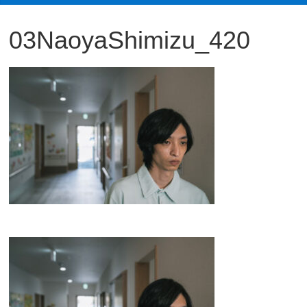
観
03NaoyaShimizu_420
た
い
映
画
は
こ
の
街
で