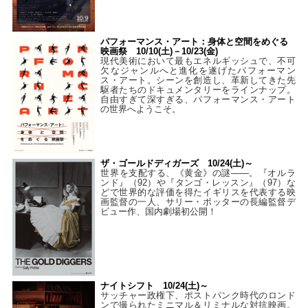
パフォーマンス・アート：身体と空間をめぐる
映画祭 10/10(土)－10/23(金)
現代美術において最もエネルギッシュで、不可
欠なジャンルへと進化を遂げたパフォーマン
ス・アート。シーンを創造し、革新してきた先
駆者たちのドキュメンタリーをラインナップ。
自由すぎて深すぎる、パフォーマンス・アート
の世界へようこそ。
ザ・ゴールドディガーズ 10/24(土)～
世界を支配する、《黄金》の謎――。『オルラ
ンド』（92）や『タンゴ・レッスン』（97）な
どで世界的な評価を得たイギリスを代表する映
画監督の一人、サリー・ポッターの長編監督デ
ビュー作、国内劇場初公開！
ナイトシフト 10/24(土)～
サッチャー政権下、ポストパンク時代のロンド
ンで撮られたミニマル＆リミナルな対抗映画。