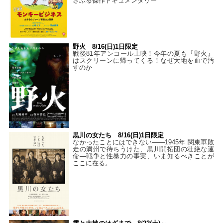
さぶる傑作ドキュメンタリー
野火 8/16(日)1日限定
戦後81年アンコール上映！今年の夏も『野火』
はスクリーンに帰ってくる！なぜ大地を血で汚
すのか
黒川の女たち 8/16(日)1日限定
なかったことにはできない——1945年 関東軍敗
走の満州で待ちうけた、黒川開拓団の壮絶な運
命―戦争と性暴力の事実、いま知るべきことが
ここに在る。