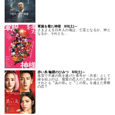
軍服を着た神様 8/8(土)～
さまよえる日本人の魂は、亡霊となるか、神と
なるか、それとも…
赤い糸 輪廻のひみつ 8/8(土)～
落雷で不慮の死を遂げた青年が〈月老〉として
縁を結ぶのは、最愛の恋人のこれからの幸せ？
それとも〝あの世〟と〝この世〟を越えた禁断
の恋？