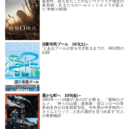
最新作。誰も見たことのないウクライナ侵攻の
最前線－兵士たちのヘルメットカメラが捉え
た“本物”の戦場
沼影市民プール 10/3(土)～
“とあるプールが息を引き取るまでの、49日間の
記録”
遥かな町へ 10/9(金)～
1963年――14歳の“あの日”が甦る。「孤独のグ
ルメ」「神々の山嶺」漫画家・谷口ジローの世
界的名作が日本初実写化。中年男が中学時代へ
タイムスリップ…人生の選択を見つめ直す“大人
の青春物語”