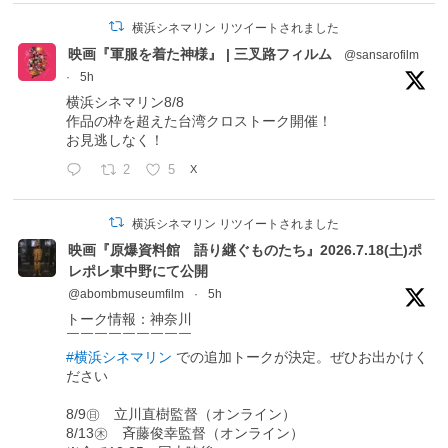
横浜シネマリン リツイートされました
映画『軍服を着た神様』 | 三叉路フィルム
@sansarofilm
·
5h
横浜シネマリン8/8
作品の枠を超えた台湾クロストーク開催！
お見逃しなく！
2
5
X
横浜シネマリン リツイートされました
映画『原爆資料館 語り継ぐものたち』2026.7.18(土)ポ
レポレ東中野にて公開
@abombmuseumfilm
·
5h
トーク情報：神奈川
￣￣￣￣￣￣￣￣￣
#横浜シネマリン
での追加トークが決定。ぜひお出かけく
ださい
8/9㊐ 立川直樹監督（オンライン）
8/13㊍ 斉藤俊幸監督（オンライン）