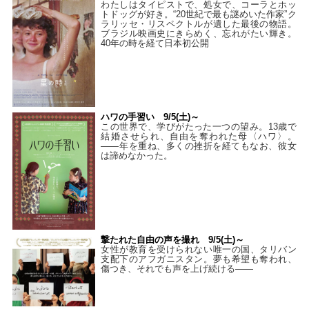
わたしはタイピストで、処⼥で、コーラとホッ
トドッグが好き。“20世紀で最も謎めいた作家”ク
ラリッセ・リスペクトルが遺した最後の物語。
ブラジル映画史にきらめく、忘れがたい輝き。
40年の時を経て⽇本初公開
ハワの手習い 9/5(土)～
この世界で、学びがたった一つの望み。13歳で
結婚させられ、自由を奪われた母〈ハワ〉。
——年を重ね、多くの挫折を経てもなお、彼女
は諦めなかった。
撃たれた自由の声を撮れ 9/5(土)～
女性が教育を受けられない唯一の国、タリバン
支配下のアフガニスタン。夢も希望も奪われ、
傷つき、それでも声を上げ続ける——