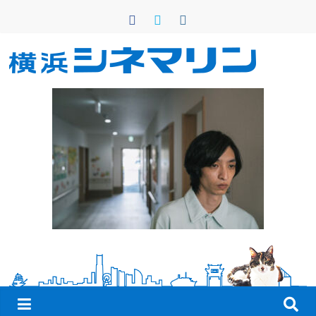
コ
ン
テ
ン
横
ツ
へ
浜
ス
キ
シ
ッ
プ
ネ
マ
リ
ン