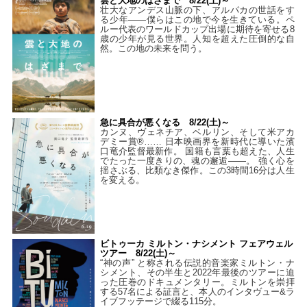
雲と大地のはざまで 8/22(土)～
壮大なアンデス山脈の下、アルパカの世話をす
る少年――僕らはこの地で今を生きている。ペ
ルー代表のワールドカップ出場に期待を寄せる8
歳の少年が見る世界。人知を超えた圧倒的な自
然。この地の未来を問う。
急に具合が悪くなる 8/22(土)～
カンヌ、ヴェネチア、ベルリン、そして米アカ
デミー賞®…… 日本映画界を新時代に導いた濱
口竜介監督最新作。 国籍も言葉も超えた、人生
でたった一度きりの、魂の邂逅――。 強く心を
揺さぶる、比類なき傑作。この3時間16分は人生
を変える。
ビトゥーカ ミルトン・ナシメント フェアウェル
ツアー 8/22(土)～
“神の声” と称される伝説的音楽家ミルトン・ナ
シメント、その半生と2022年最後のツアーに迫
った圧巻のドキュメンタリー。ミルトンを崇拝
する57名による証言と、本人のインタヴュー&ラ
イブフッテージで綴る115分。