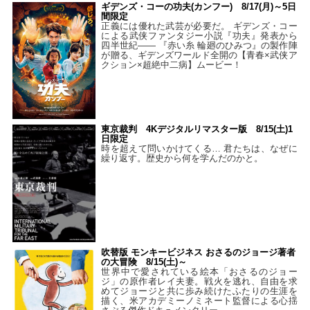
ギデンズ・コーの功夫(カンフー) 8/17(月)～5日
間限定
正義には優れた武芸が必要だ。 ギデンズ・コー
による武侠ファンタジー小説『功夫』発表から
四半世紀―― 『赤い糸 輪廻のひみつ』の製作陣
が贈る、ギデンズワールド全開の【青春×武侠ア
クション×超絶中二病】ムービー！
東京裁判 4Kデジタルリマスター版 8/15(土)1
日限定
時を超えて問いかけてくる… 君たちは、なぜに
繰り返す。歴史から何を学んだのかと。
吹替版 モンキービジネス おさるのジョージ著者
の大冒険 8/15(土)～
世界中で愛されている絵本「おさるのジョー
ジ」の原作者レイ夫妻。戦火を逃れ、自由を求
めてジョージと共に歩み続けたふたりの生涯を
描く、米アカデミーノミネート監督による心揺