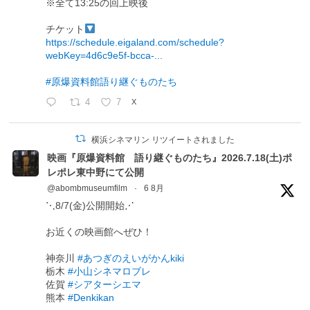
※全て13:25の回上映後
チケット
https://schedule.eigaland.com/schedule?
webKey=4d6c9e5f-bcca-...
#原爆資料館語り継ぐものたち
4
7
X
横浜シネマリン リツイートされました
映画『原爆資料館 語り継ぐものたち』2026.7.18(土)ポ
レポレ東中野にて公開
@abombmuseumfilm
·
6 8月
⋱8/7(金)公開開始⋰
お近くの映画館へぜひ！
神奈川
#あつぎのえいがかんkiki
栃木
#小山シネマロブレ
佐賀
#シアターシエマ
熊本
#Denkikan