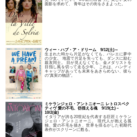
面影を求めて、 青年はその街をさまよった。
ウィー・ハブ・ア・ドリーム 9/12(土)～
生まれた時から片足がなくても、バレエに夢中
の少女。 地震で片足を失っても、ダンスに励む
親友同士。 目が見えなくても、金メダリストを
目指し風を切って走る少年。 これは、ハンディ
キャップがあっても未来をあきらめない、彼ら
の“真実の物語”。
ミケランジェロ・アントニオーニ レトロスペク
ティヴ 愛の不毛、彷徨える魂 9/19(土)－
10/2(金)
イタリアが誇る20世紀を代表する巨匠ミケラン
ジェロ・アントニオーニ。 現代人が抱える孤
独、愛の不毛を描き、世界を揺るがした初期代
表作がスクリーンに甦る。