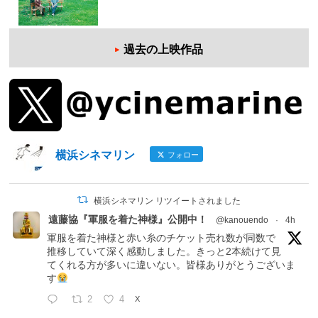
過去の上映作品
横浜シネマリン
フォロー
横浜シネマリン リツイートされました
遠藤協『軍服を着た神様』公開中！
@kanouendo
·
4h
軍服を着た神様と赤い糸のチケット売れ数が同数で
推移していて深く感動しました。きっと2本続けて見
てくれる方が多いに違いない。皆様ありがとうございま
す
2
4
X