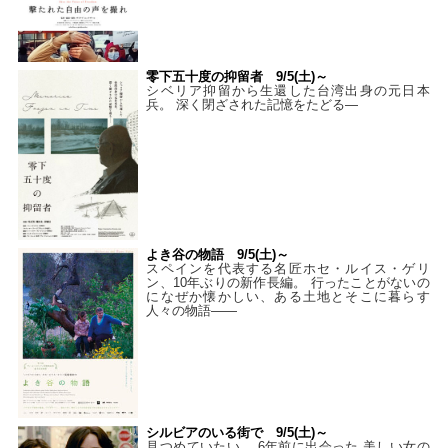
零下五十度の抑留者 9/5(土)～
シベリア抑留から生還した台湾出身の元日本
兵。 深く閉ざされた記憶をたどる—
よき谷の物語 9/5(土)～
スペインを代表する名匠ホセ・ルイス・ゲリ
ン、10年ぶりの新作長編。 行ったことがないの
になぜか懐かしい、ある土地とそこに暮らす
人々の物語――
シルビアのいる街で 9/5(土)～
見つめていたい。 6年前に出会った 美しい女の