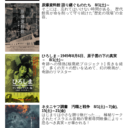
原爆資料館 語り継ぐものたち 8/1(土)～
そこには、忘れてはいけない時間がある。 歴代
館長が命を削って守り続けた”歴史の現場”の全
容。
ひろしま－1945年8月6日、原子雲の下の真実
－ 8/1(土)～
奇跡への情熱[核廃絶プロジェクト] 長きを経
て、多くの方々の想いを込めて、幻の映画が、
奇跡のリマスター
ネタニヤフ調書 汚職と戦争 8/1(土)～7(金),
15(土)～21(金)
はじまりは小さな贈り物だった…。 極秘リーク
されたイスラエル首相の警察尋問映像により＜
恐るべき真実＞が暴かれる！