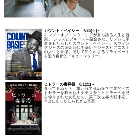
カウント・ベイシー 7/25(土)～
キング・オブ・スウィングが自ら語る人生と音
楽。 ジャズとブルースを融合させ、リズムに革
命をもたらしたカウント・ベイシー。スウィン
グジャズの黄金時代を築いたジャズピアニスト
の人生と音楽、そして知られざるプライベート
を追う自伝的ドキュメンタリー。
ヒトラーの毒見役 8/1(土)～
食べて死ぬか？ 撃たれて死ぬか？世界的ベス
トセラーを映画化！ナチスからヒトラーの毒見
を命令された女性たち。第二次世界大戦末期、
本当にあった知られざる真実