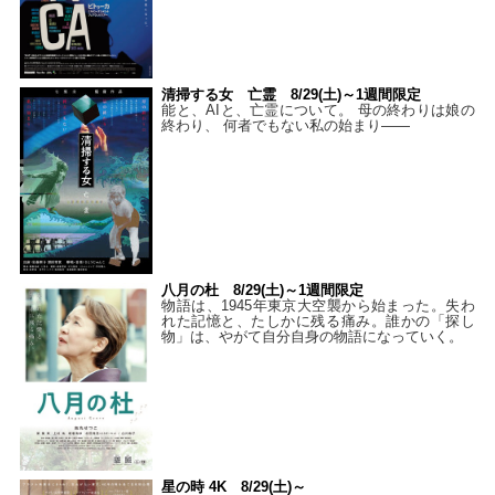
清掃する女 亡霊 8/29(土)～1週間限定
能と、AIと、亡霊について。 母の終わりは娘の
終わり、 何者でもない私の始まり――
八月の杜 8/29(土)～1週間限定
物語は、1945年東京大空襲から始まった。失わ
れた記憶と、たしかに残る痛み。誰かの「探し
物」は、やがて自分自身の物語になっていく。
星の時 4K 8/29(土)～