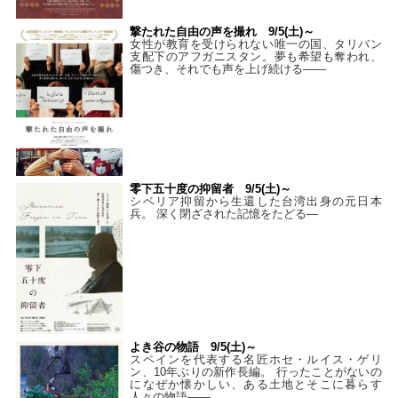
撃たれた自由の声を撮れ 9/5(土)～
女性が教育を受けられない唯一の国、タリバン
支配下のアフガニスタン。夢も希望も奪われ、
傷つき、それでも声を上げ続ける——
零下五十度の抑留者 9/5(土)～
シベリア抑留から生還した台湾出身の元日本
兵。 深く閉ざされた記憶をたどる—
よき谷の物語 9/5(土)～
スペインを代表する名匠ホセ・ルイス・ゲリ
ン、10年ぶりの新作長編。 行ったことがないの
になぜか懐かしい、ある土地とそこに暮らす
人々の物語――