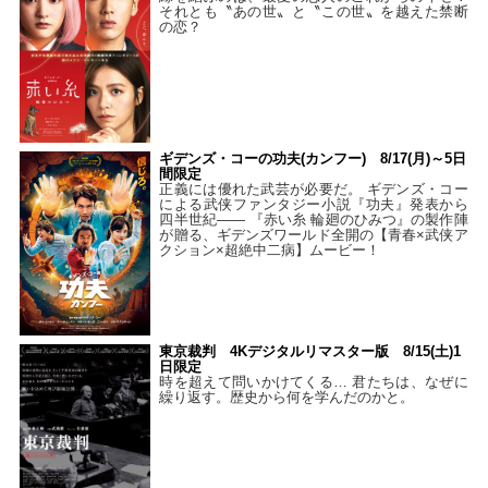
それとも〝あの世〟と〝この世〟を越えた禁断
の恋？
ギデンズ・コーの功夫(カンフー) 8/17(月)～5日
間限定
正義には優れた武芸が必要だ。 ギデンズ・コー
による武侠ファンタジー小説『功夫』発表から
四半世紀―― 『赤い糸 輪廻のひみつ』の製作陣
が贈る、ギデンズワールド全開の【青春×武侠ア
クション×超絶中二病】ムービー！
東京裁判 4Kデジタルリマスター版 8/15(土)1
日限定
時を超えて問いかけてくる… 君たちは、なぜに
繰り返す。歴史から何を学んだのかと。