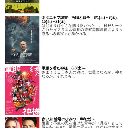
ネタニヤフ調書 汚職と戦争 8/1(土)～7(金),
15(土)～21(金)
はじまりは小さな贈り物だった…。 極秘リーク
されたイスラエル首相の警察尋問映像により＜
恐るべき真実＞が暴かれる！
軍服を着た神様 8/8(土)～
さまよえる日本人の魂は、亡霊となるか、神と
なるか、それとも…
赤い糸 輪廻のひみつ 8/8(土)～
落雷で不慮の死を遂げた青年が〈月老〉として
縁を結ぶのは、最愛の恋人のこれからの幸せ？