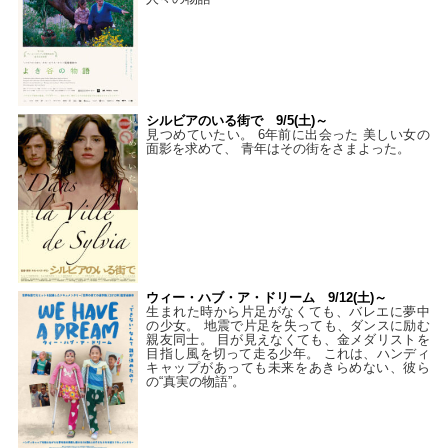
シルビアのいる街で 9/5(土)～
見つめていたい。 6年前に出会った 美しい女の
面影を求めて、 青年はその街をさまよった。
ウィー・ハブ・ア・ドリーム 9/12(土)～
生まれた時から片足がなくても、バレエに夢中
の少女。 地震で片足を失っても、ダンスに励む
親友同士。 目が見えなくても、金メダリストを
目指し風を切って走る少年。 これは、ハンディ
キャップがあっても未来をあきらめない、彼ら
の“真実の物語”。