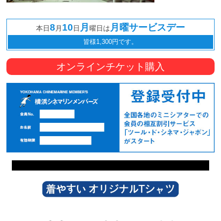
8
10
月
月曜サービスデー
本日
月
日
曜日は
皆様1,300円です。
オンラインチケット購入