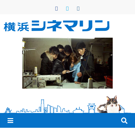
コ
ン
テ
ン
横
ツ
へ
浜
ス
キ
シ
ッ
プ
ネ
マ
リ
ン