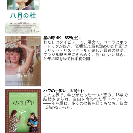
星の時 4K 8/29(土)～
わたしはタイピストで、処⼥で、コーラとホッ
トドッグが好き。“20世紀で最も謎めいた作家”ク
ラリッセ・リスペクトルが遺した最後の物語。
ブラジル映画史にきらめく、忘れがたい輝き。
40年の時を経て⽇本初公開
ハワの手習い 9/5(土)～
この世界で、学びがたった一つの望み。13歳で
結婚させられ、自由を奪われた母〈ハワ〉。
——年を重ね、多くの挫折を経てもなお、彼女
は諦めなかった。