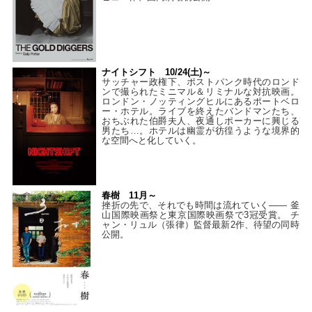
ナイトシフト 10/24(土)～
サッチャー政権下、ポストパンク時代のロンド
ンで撮られたミニマル＆リミナルな対抗映画。
ロンドン・ノッティングヒルにあるポートベロ
ー・ホテル。ライブを終えたバンドマンたち、
おちぶれた伯爵夫人、夜通しポーカーに興じる
男たち…。ホテルは幽霊が彷徨うような境界的
な空間へと化していく。
春樹 11月～
挫折の先で、それでも時間は流れていく—— 釜
山国際映画祭と東京国際映画祭で3冠受賞。 チ
ャン・リュル（張律）監督最新2作、待望の同時
公開。