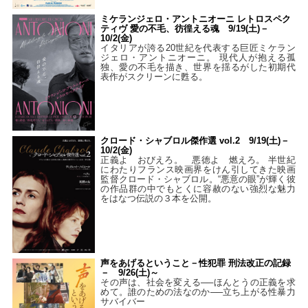
ミケランジェロ・アントニオーニ レトロスペク
ティヴ 愛の不毛、彷徨える魂 9/19(土)－
10/2(金)
イタリアが誇る20世紀を代表する巨匠ミケラン
ジェロ・アントニオーニ。 現代人が抱える孤
独、愛の不毛を描き、世界を揺るがした初期代
表作がスクリーンに甦る。
クロード・シャブロル傑作選 vol.2 9/19(土)－
10/2(金)
正義よ おびえろ。 悪徳よ 燃えろ。 半世紀
にわたりフランス映画界をけん引してきた映画
監督クロード・シャブロル。“悪意の眼”が輝く彼
の作品群の中でもとくに容赦のない強烈な魅力
をはなつ伝説の３本を公開。
声をあげるということ－性犯罪 刑法改正の記録
－ 9/26(土)～
その声は、社会を変える──ほんとうの正義を求
めて。誰のための法なのか──立ち上がる性暴力
サバイバー