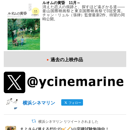
ルオムの黄昏 11月～
消えた恋人の痕跡と、探すほど遠ざかる道——
釜山国際映画祭と東京国際映画祭で3冠受賞。
チャン・リュル（張律）監督最新2作、待望の同
時公開。
過去の上映作品
横浜シネマリン
フォロー
横浜シネマリン リツイートされました
まよさら(迷えるｻﾗﾘｰﾏﾝ
)@宅建試験勉強中！