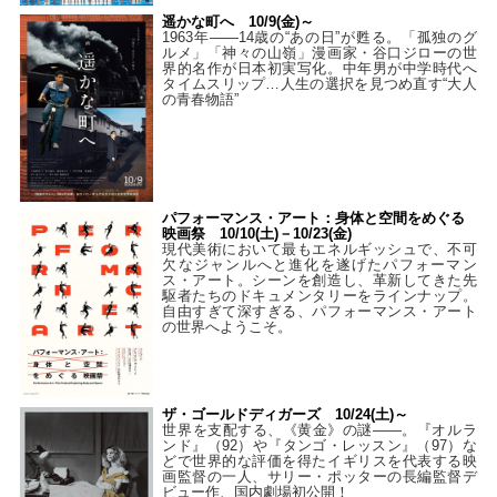
遥かな町へ 10/9(金)～
1963年――14歳の“あの日”が甦る。「孤独のグ
ルメ」「神々の山嶺」漫画家・谷口ジローの世
界的名作が日本初実写化。中年男が中学時代へ
タイムスリップ…人生の選択を見つめ直す“大人
の青春物語”
パフォーマンス・アート：身体と空間をめぐる
映画祭 10/10(土)－10/23(金)
現代美術において最もエネルギッシュで、不可
欠なジャンルへと進化を遂げたパフォーマン
ス・アート。シーンを創造し、革新してきた先
駆者たちのドキュメンタリーをラインナップ。
自由すぎて深すぎる、パフォーマンス・アート
の世界へようこそ。
ザ・ゴールドディガーズ 10/24(土)～
世界を支配する、《黄金》の謎――。『オルラ
ンド』（92）や『タンゴ・レッスン』（97）な
どで世界的な評価を得たイギリスを代表する映
画監督の一人、サリー・ポッターの長編監督デ
ビュー作、国内劇場初公開！