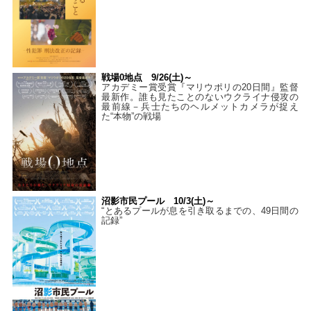
戦場0地点 9/26(土)～
アカデミー賞受賞『マリウポリの20日間』監督
最新作。誰も見たことのないウクライナ侵攻の
最前線－兵士たちのヘルメットカメラが捉え
た“本物”の戦場
沼影市民プール 10/3(土)～
“とあるプールが息を引き取るまでの、49日間の
記録”