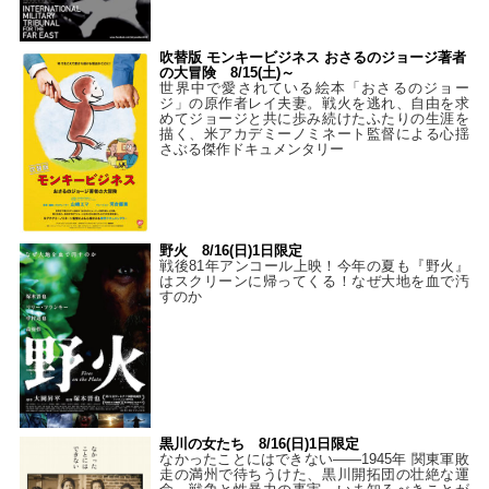
吹替版 モンキービジネス おさるのジョージ著者
の大冒険 8/15(土)～
世界中で愛されている絵本「おさるのジョー
ジ」の原作者レイ夫妻。戦火を逃れ、自由を求
めてジョージと共に歩み続けたふたりの生涯を
描く、米アカデミーノミネート監督による心揺
さぶる傑作ドキュメンタリー
野火 8/16(日)1日限定
戦後81年アンコール上映！今年の夏も『野火』
はスクリーンに帰ってくる！なぜ大地を血で汚
すのか
黒川の女たち 8/16(日)1日限定
なかったことにはできない——1945年 関東軍敗
走の満州で待ちうけた、黒川開拓団の壮絶な運