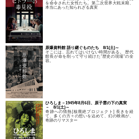
を命令された女性たち。第二次世界大戦末期、
本当にあった知られざる真実
原爆資料館 語り継ぐものたち 8/1(土)～
そこには、忘れてはいけない時間がある。 歴代
館長が命を削って守り続けた”歴史の現場”の全
容。
ひろしま－1945年8月6日、原子雲の下の真実
－ 8/1(土)～
奇跡への情熱[核廃絶プロジェクト] 長きを経
て、多くの方々の想いを込めて、幻の映画が、
奇跡のリマスター