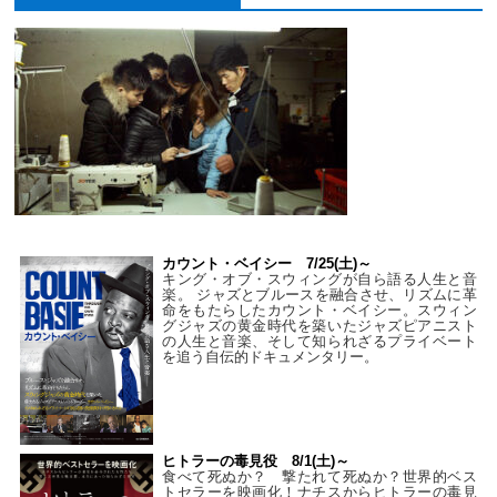
カウント・ベイシー 7/25(土)～
キング・オブ・スウィングが自ら語る人生と音
楽。 ジャズとブルースを融合させ、リズムに革
命をもたらしたカウント・ベイシー。スウィン
グジャズの黄金時代を築いたジャズピアニスト
の人生と音楽、そして知られざるプライベート
を追う自伝的ドキュメンタリー。
ヒトラーの毒見役 8/1(土)～
食べて死ぬか？ 撃たれて死ぬか？世界的ベス
トセラーを映画化！ナチスからヒトラーの毒見