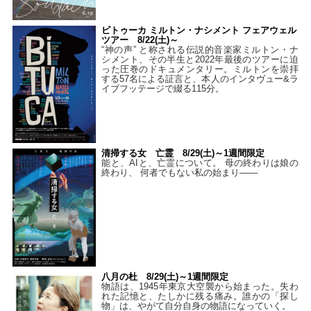
ビトゥーカ ミルトン・ナシメント フェアウェル
ツアー 8/22(土)～
“神の声” と称される伝説的音楽家ミルトン・ナ
シメント、その半生と2022年最後のツアーに迫
った圧巻のドキュメンタリー。ミルトンを崇拝
する57名による証言と、本人のインタヴュー&ラ
イブフッテージで綴る115分。
清掃する女 亡霊 8/29(土)～1週間限定
能と、AIと、亡霊について。 母の終わりは娘の
終わり、 何者でもない私の始まり――
八月の杜 8/29(土)～1週間限定
物語は、1945年東京大空襲から始まった。失わ
れた記憶と、たしかに残る痛み。誰かの「探し
物」は、やがて自分自身の物語になっていく。