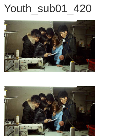
Youth_sub01_420
観
た
い
映
画
は
こ
の
街
で