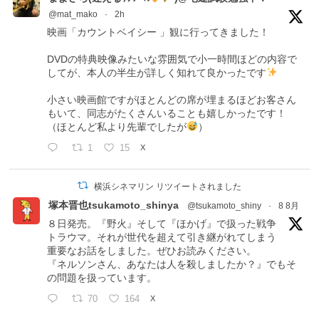
@mat_mako
·
2h
映画「カウントベイシー 」観に行ってきました！
DVDの特典映像みたいな雰囲気で小一時間ほどの内容で
してが、本人の半生が詳しく知れて良かったです
小さい映画館ですがほとんどの席が埋まるほどお客さん
もいて、同志がたくさんいることも嬉しかったです！
（ほとんど私より先輩でしたが
）
1
15
X
横浜シネマリン リツイートされました
塚本晋也tsukamoto_shinya
@tsukamoto_shiny
·
8 8月
８日発売。『野火』そして『ほかげ』で扱った戦争
トラウマ。それが世代を超えて引き継がれてしまう
重要なお話をしました。ぜひお読みください。
『ネルソンさん、あなたは人を殺しましたか？』でもそ
の問題を扱っています。
70
164
X