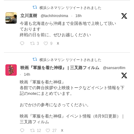
横浜シネマリン リツイートされました
立川直樹
@tachihiroshima
·
18h
今週も北海道から沖縄まで全国各地で上映して頂い
ております
終戦の日を前に、ぜひお越しください
3
9
X
横浜シネマリン リツイートされました
映画『軍服を着た神様』 | 三叉路フィルム
@sansarofilm
·
14h
映画『軍服を着た神様』
各館での舞台挨拶や上映後トークなどイベント情報を下
記のnoteにまとめています。
おでかけの参考になさってください。
映画『軍服を着た神様』イベント情報（8月9日更新）｜
三叉路フィルム
12
27
X