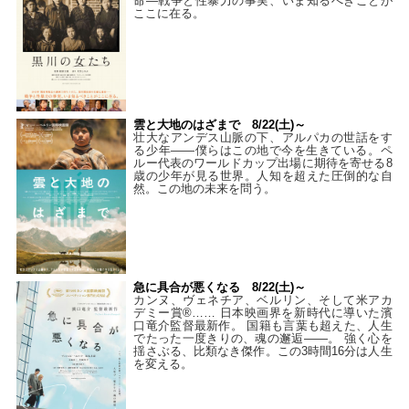
命―戦争と性暴力の事実、いま知るべきことが
ここに在る。
雲と大地のはざまで 8/22(土)～
壮大なアンデス山脈の下、アルパカの世話をす
る少年――僕らはこの地で今を生きている。ペ
ルー代表のワールドカップ出場に期待を寄せる8
歳の少年が見る世界。人知を超えた圧倒的な自
然。この地の未来を問う。
急に具合が悪くなる 8/22(土)～
カンヌ、ヴェネチア、ベルリン、そして米アカ
デミー賞®…… 日本映画界を新時代に導いた濱
口竜介監督最新作。 国籍も言葉も超えた、人生
でたった一度きりの、魂の邂逅――。 強く心を
揺さぶる、比類なき傑作。この3時間16分は人生
を変える。