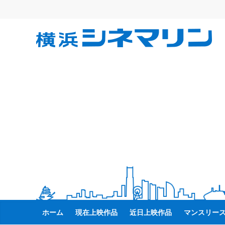
コ
ン
テ
横
ン
ツ
へ
浜
ス
キ
シ
ッ
プ
ネ
マ
リ
ン
ホーム
現在上映作品
近日上映作品
マンスリー