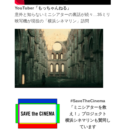
YouTuber「もっちゃんねる」
意外と知らないミニシアターの裏話が続々…35ミリ
映写機が現役の「横浜シネマリン」訪問
#SaveTheCinema
「ミニシアターを救
え！」プロジェクト
横浜シネマリンも賛同し
ています