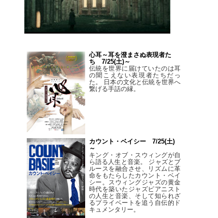
心耳～耳を澄まさぬ表現者た
ち 7/25(土)～
伝統を世界に届けていたのは耳
の聞こえない表現者たちだっ
た。 日本の文化と伝統を世界へ
繋げる手話の縁。
カウント・ベイシー 7/25(土)
～
キング・オブ・スウィングが自
ら語る人生と音楽。 ジャズとブ
ルースを融合させ、リズムに革
命をもたらしたカウント・ベイ
シー。スウィングジャズの黄金
時代を築いたジャズピアニスト
の人生と音楽、そして知られざ
るプライベートを追う自伝的ド
キュメンタリー。