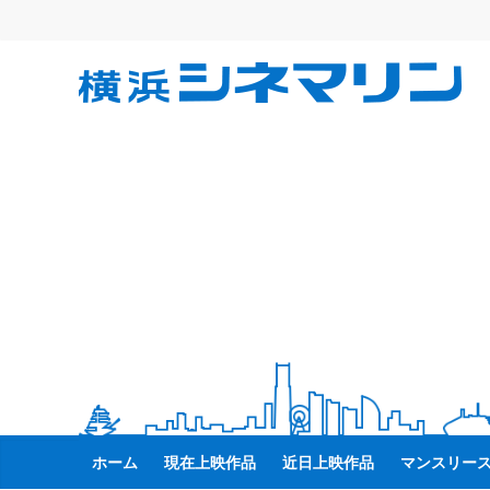
コ
ン
テ
横
ン
ツ
へ
浜
ス
キ
シ
ッ
プ
ネ
マ
リ
ン
ホーム
現在上映作品
近日上映作品
マンスリー