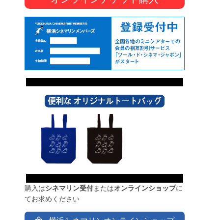
購入は
シネマリン受付
または
オンラインショップ
に
てお求めください