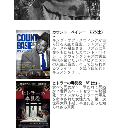
カウント・ベイシー 7/25(土)
～
キング・オブ・スウィングが自
ら語る人生と音楽。 ジャズとブ
ルースを融合させ、リズムに革
命をもたらしたカウント・ベイ
シー。スウィングジャズの黄金
時代を築いたジャズピアニスト
の人生と音楽、そして知られざ
るプライベートを追う自伝的ド
キュメンタリー。
ヒトラーの毒見役 8/1(土)～
食べて死ぬか？ 撃たれて死ぬ
か？世界的ベストセラーを映画
化！ナチスからヒトラーの毒見
を命令された女性たち。第二次
世界大戦末期、本当にあった知
られざる真実