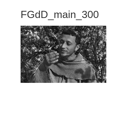
観
FGdD_main_300
た
い
映
画
は
こ
の
街
で