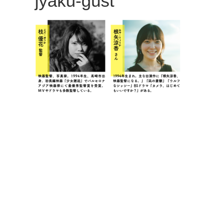
jyaku-gust
観
た
い
映
画
は
こ
の
街
で