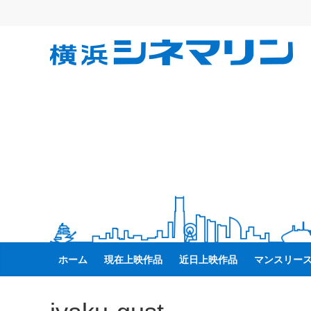
コ
ン
テ
横
ン
ツ
へ
浜
ス
キ
シ
ッ
プ
ネ
マ
リ
ホーム
現在上映作品
近日上映作品
マンスリー
ン