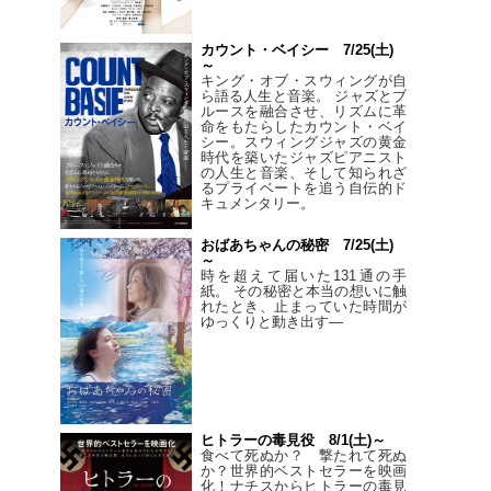
カウント・ベイシー 7/25(土)
～
キング・オブ・スウィングが自
ら語る人生と音楽。 ジャズとブ
ルースを融合させ、リズムに革
命をもたらしたカウント・ベイ
シー。スウィングジャズの黄金
時代を築いたジャズピアニスト
の人生と音楽、そして知られざ
るプライベートを追う自伝的ド
キュメンタリー。
おばあちゃんの秘密 7/25(土)
～
時を超えて届いた131通の手
紙。 その秘密と本当の想いに触
れたとき、止まっていた時間が
ゆっくりと動き出す―
ヒトラーの毒見役 8/1(土)～
食べて死ぬか？ 撃たれて死ぬ
か？世界的ベストセラーを映画
化！ナチスからヒトラーの毒見