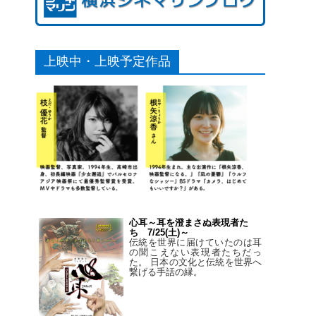
上映中・上映予定作品
心耳～耳を澄まさぬ表現者た
ち 7/25(土)～
伝統を世界に届けていたのは耳
の聞こえない表現者たちだっ
た。 日本の文化と伝統を世界へ
繋げる手話の縁。