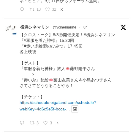
ネ・ピピア。9月11日からフォーラム盛岡。
13
32
X
横浜シネマリン
@ycinemarine
·
8h
【クロストーク】8/8㊏開催決定！#横浜シネマリン
『#軍服を着た神様』15:20回
『#赤い糸輪廻のひみつ』17:45回
各上映後
【ゲスト】
『軍服を着た神様』旅人
藤野陽平さん
×
『赤い糸』配給
葉山友美さん＆小島あつ子さん
さてさてどうなることやら！
【チケット】
https://schedule.eigaland.com/schedule?
webKey=4d6c9e5f-bcca-...
3
3
X