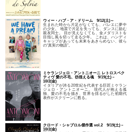
ウィー・ハブ・ア・ドリーム 9/12(土)～
生まれた時から片足がなくても、バレエに夢中
の少女。 地震で片足を失っても、ダンスに励む
親友同士。 目が見えなくても、金メダリストを
目指し風を切って走る少年。 これは、ハンディ
キャップがあっても未来をあきらめない、彼ら
の“真実の物語”。
ミケランジェロ・アントニオーニ レトロスペク
ティヴ 愛の不毛、彷徨える魂 9/19(土)－
10/2(金)
イタリアが誇る20世紀を代表する巨匠ミケラン
ジェロ・アントニオーニ。 現代人が抱える孤
独、愛の不毛を描き、世界を揺るがした初期代
表作がスクリーンに甦る。
クロード・シャブロル傑作選 vol.2 9/19(土)－
10/2(金)