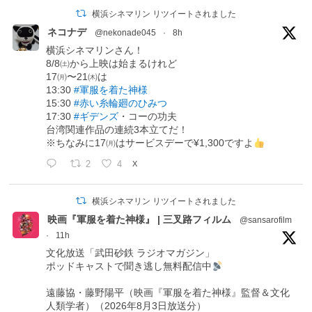
横浜シネマリン リツイートされました
ネコナデ
@nekonade045
·
8h
横浜シネマリンさん！
8/8㈯から上映は始まるけれど
17㈪〜21㈭は
13:30
#軍服を着た神様
15:30
#赤い糸輪廻のひみつ
17:30
#ギデンズ
・コーの功夫
台湾関連作品の連続3本立てだ！
※ちなみに17㈪はサービスデーで¥1,300ですよ
2
4
X
横浜シネマリン リツイートされました
映画『軍服を着た神様』 | 三叉路フィルム
@sansarofilm
·
11h
文化放送「武田砂鉄 ラジオマガジン」
ポッドキャストで聞き逃し無料配信中
遠藤協・藤野陽平（映画『軍服を着た神様』監督＆文化
人類学者）（2026年8月3日放送分）