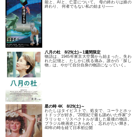
能と、AIと、亡霊について。 母の終わりは娘の
終わり、 何者でもない私の始まり――
八月の杜 8/29(土)～1週間限定
物語は、1945年東京大空襲から始まった。失わ
れた記憶と、たしかに残る痛み。誰かの「探し
物」は、やがて自分自身の物語になっていく。
星の時 4K 8/29(土)～
わたしはタイピストで、処⼥で、コーラとホッ
トドッグが好き。“20世紀で最も謎めいた作家”ク
ラリッセ・リスペクトルが遺した最後の物語。
ブラジル映画史にきらめく、忘れがたい輝き。
40年の時を経て⽇本初公開