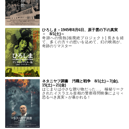
ひろしま－1945年8月6日、原子雲の下の真実
－ 8/1(土)～
奇跡への情熱[核廃絶プロジェクト] 長きを経
て、多くの方々の想いを込めて、幻の映画が、
奇跡のリマスター
ネタニヤフ調書 汚職と戦争 8/1(土)～7(金),
15(土)～21(金)
はじまりは小さな贈り物だった…。 極秘リーク
されたイスラエル首相の警察尋問映像により＜
恐るべき真実＞が暴かれる！