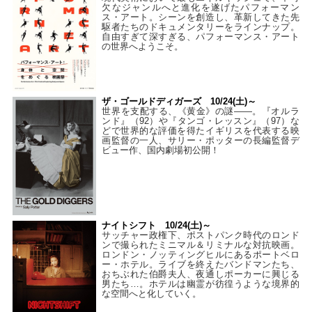
欠なジャンルへと進化を遂げたパフォーマン
ス・アート。シーンを創造し、革新してきた先
駆者たちのドキュメンタリーをラインナップ。
自由すぎて深すぎる、パフォーマンス・アート
の世界へようこそ。
ザ・ゴールドディガーズ 10/24(土)～
世界を支配する、《黄金》の謎――。『オルラ
ンド』（92）や『タンゴ・レッスン』（97）な
どで世界的な評価を得たイギリスを代表する映
画監督の一人、サリー・ポッターの長編監督デ
ビュー作、国内劇場初公開！
ナイトシフト 10/24(土)～
サッチャー政権下、ポストパンク時代のロンド
ンで撮られたミニマル＆リミナルな対抗映画。
ロンドン・ノッティングヒルにあるポートベロ
ー・ホテル。ライブを終えたバンドマンたち、
おちぶれた伯爵夫人、夜通しポーカーに興じる
男たち…。ホテルは幽霊が彷徨うような境界的
な空間へと化していく。