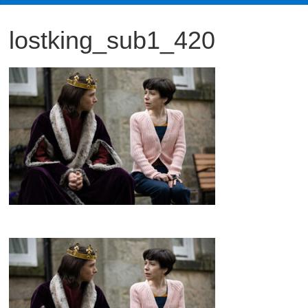
観
lostking_sub1_420
た
い
映
画
は
こ
の
街
で