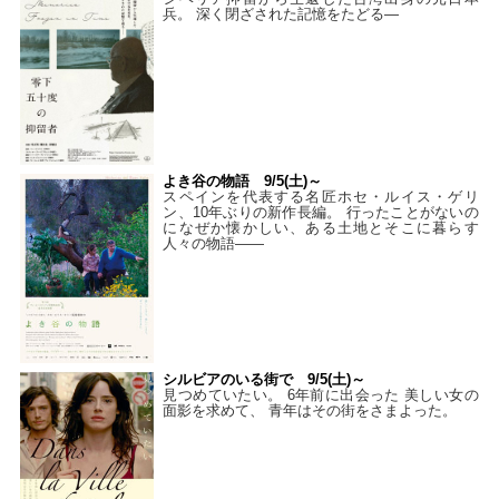
兵。 深く閉ざされた記憶をたどる—
よき谷の物語 9/5(土)～
スペインを代表する名匠ホセ・ルイス・ゲリ
ン、10年ぶりの新作長編。 行ったことがないの
になぜか懐かしい、ある土地とそこに暮らす
人々の物語――
シルビアのいる街で 9/5(土)～
見つめていたい。 6年前に出会った 美しい女の
面影を求めて、 青年はその街をさまよった。