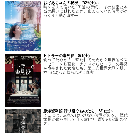
おばあちゃんの秘密 7/25(土)～
時を超えて届いた131通の手紙。 その秘密と本
当の想いに触れたとき、止まっていた時間がゆ
っくりと動き出す―
ヒトラーの毒見役 8/1(土)～
食べて死ぬか？ 撃たれて死ぬか？世界的ベス
トセラーを映画化！ナチスからヒトラーの毒見
を命令された女性たち。第二次世界大戦末期、
本当にあった知られざる真実
原爆資料館 語り継ぐものたち 8/1(土)～
そこには、忘れてはいけない時間がある。 歴代
館長が命を削って守り続けた”歴史の現場”の全
容。