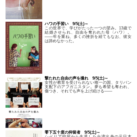
ハワの手習い 9/5(土)～
この世界で、学びがたった一つの望み。13歳で
結婚させられ、自由を奪われた母〈ハワ〉。
——年を重ね、多くの挫折を経てもなお、彼女
は諦めなかった。
撃たれた自由の声を撮れ 9/5(土)～
女性が教育を受けられない唯一の国、タリバン
支配下のアフガニスタン。夢も希望も奪われ、
傷つき、それでも声を上げ続ける——
零下五十度の抑留者 9/5(土)～
シベリア抑留から生還した台湾出身の元日本