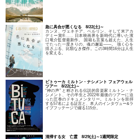
急に具合が悪くなる 8/22(土)～
カンヌ、ヴェネチア、ベルリン、そして米アカ
デミー賞®…… 日本映画界を新時代に導いた濱
口竜介監督最新作。 国籍も言葉も超えた、人生
でたった一度きりの、魂の邂逅――。 強く心を
揺さぶる、比類なき傑作。この3時間16分は人生
を変える。
ビトゥーカ ミルトン・ナシメント フェアウェル
ツアー 8/22(土)～
“神の声” と称される伝説的音楽家ミルトン・ナ
シメント、その半生と2022年最後のツアーに迫
った圧巻のドキュメンタリー。ミルトンを崇拝
する57名による証言と、本人のインタヴュー&ラ
イブフッテージで綴る115分。
清掃する女 亡霊 8/29(土)～1週間限定