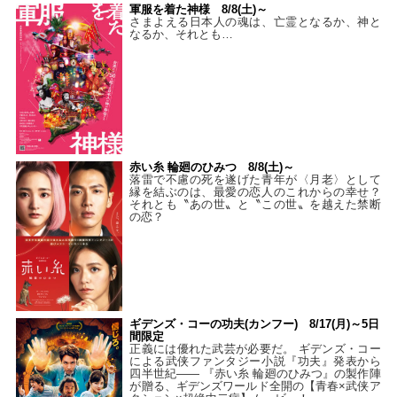
軍服を着た神様 8/8(土)～
さまよえる日本人の魂は、亡霊となるか、神と
なるか、それとも…
赤い糸 輪廻のひみつ 8/8(土)～
落雷で不慮の死を遂げた青年が〈月老〉として
縁を結ぶのは、最愛の恋人のこれからの幸せ？
それとも〝あの世〟と〝この世〟を越えた禁断
の恋？
ギデンズ・コーの功夫(カンフー) 8/17(月)～5日
間限定
正義には優れた武芸が必要だ。 ギデンズ・コー
による武侠ファンタジー小説『功夫』発表から
四半世紀―― 『赤い糸 輪廻のひみつ』の製作陣
が贈る、ギデンズワールド全開の【青春×武侠ア