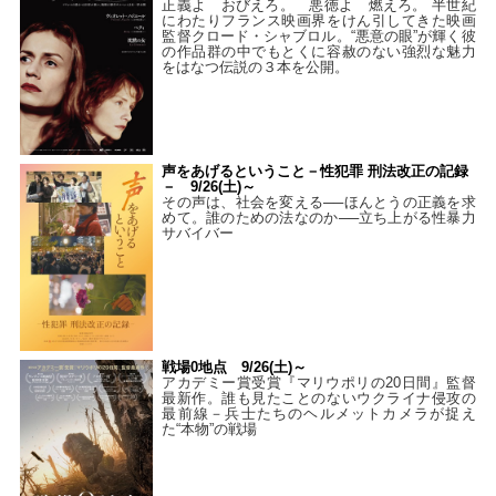
正義よ おびえろ。 悪徳よ 燃えろ。 半世紀
にわたりフランス映画界をけん引してきた映画
監督クロード・シャブロル。“悪意の眼”が輝く彼
の作品群の中でもとくに容赦のない強烈な魅力
をはなつ伝説の３本を公開。
声をあげるということ－性犯罪 刑法改正の記録
－ 9/26(土)～
その声は、社会を変える──ほんとうの正義を求
めて。誰のための法なのか──立ち上がる性暴力
サバイバー
戦場0地点 9/26(土)～
アカデミー賞受賞『マリウポリの20日間』監督
最新作。誰も見たことのないウクライナ侵攻の
最前線－兵士たちのヘルメットカメラが捉え
た“本物”の戦場