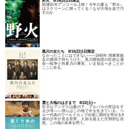
野火 8/16(日)1日限定
戦後81年アンコール上映！今年の夏も『野火』
はスクリーンに帰ってくる！なぜ大地を血で汚
すのか
黒川の女たち 8/16(日)1日限定
なかったことにはできない——1945年 関東軍敗
走の満州で待ちうけた、黒川開拓団の壮絶な運
命―戦争と性暴力の事実、いま知るべきことが
ここに在る。
雲と大地のはざまで 8/22(土)～
壮大なアンデス山脈の下、アルパカの世話をす
る少年――僕らはこの地で今を生きている。ペ
ルー代表のワールドカップ出場に期待を寄せる8
歳の少年が見る世界。人知を超えた圧倒的な自
然。この地の未来を問う。