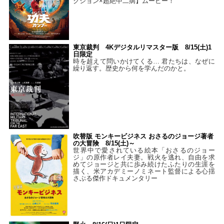
クション×超絶中二病】ムービー！
東京裁判 4Kデジタルリマスター版 8/15(土)1
日限定
時を超えて問いかけてくる… 君たちは、なぜに
繰り返す。歴史から何を学んだのかと。
吹替版 モンキービジネス おさるのジョージ著者
の大冒険 8/15(土)～
世界中で愛されている絵本「おさるのジョー
ジ」の原作者レイ夫妻。戦火を逃れ、自由を求
めてジョージと共に歩み続けたふたりの生涯を
描く、米アカデミーノミネート監督による心揺
さぶる傑作ドキュメンタリー