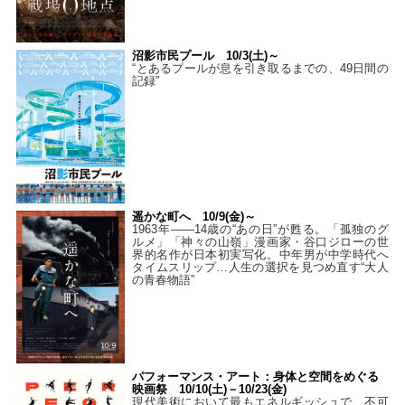
沼影市民プール 10/3(土)～
“とあるプールが息を引き取るまでの、49日間の
記録”
遥かな町へ 10/9(金)～
1963年――14歳の“あの日”が甦る。「孤独のグ
ルメ」「神々の山嶺」漫画家・谷口ジローの世
界的名作が日本初実写化。中年男が中学時代へ
タイムスリップ…人生の選択を見つめ直す“大人
の青春物語”
パフォーマンス・アート：身体と空間をめぐる
映画祭 10/10(土)－10/23(金)
現代美術において最もエネルギッシュで、不可