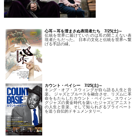
心耳～耳を澄まさぬ表現者たち 7/25(土)～
伝統を世界に届けていたのは耳の聞こえない表
現者たちだった。 日本の文化と伝統を世界へ繋
げる手話の縁。
カウント・ベイシー 7/25(土)～
キング・オブ・スウィングが自ら語る人生と音
楽。 ジャズとブルースを融合させ、リズムに革
命をもたらしたカウント・ベイシー。スウィン
グジャズの黄金時代を築いたジャズピアニスト
の人生と音楽、そして知られざるプライベート
を追う自伝的ドキュメンタリー。