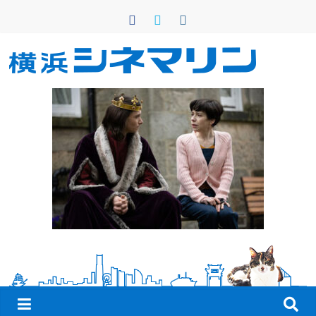
コ
ン
テ
ン
横
ツ
へ
浜
ス
キ
シ
ッ
プ
ネ
マ
リ
ン