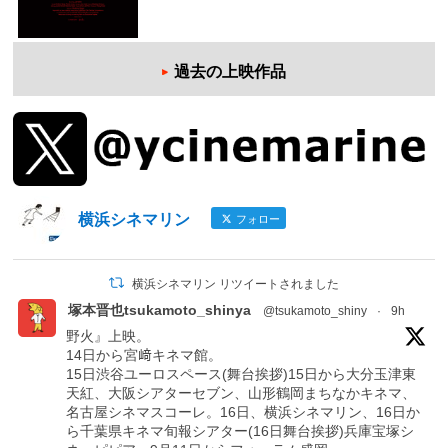
過去の上映作品
横浜シネマリン
フォロー
横浜シネマリン リツイートされました
塚本晋也tsukamoto_shinya
@tsukamoto_shiny
·
9h
野火』上映。
14日から宮﨑キネマ館。
15日渋谷ユーロスペース(舞台挨拶)15日から大分玉津東
天紅、大阪シアターセブン、山形鶴岡まちなかキネマ、
名古屋シネマスコーレ。16日、横浜シネマリン、16日か
ら千葉県キネマ旬報シアター(16日舞台挨拶)兵庫宝塚シ