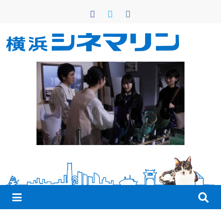
コ
ン
テ
ン
横
ツ
へ
浜
ス
キ
シ
ッ
プ
ネ
マ
リ
ン