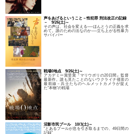
声をあげるということ－性犯罪 刑法改正の記録
－ 9/26(土)～
その声は、社会を変える──ほんとうの正義を求
めて。誰のための法なのか──立ち上がる性暴力
サバイバー
戦場0地点 9/26(土)～
アカデミー賞受賞『マリウポリの20日間』監督
最新作。誰も見たことのないウクライナ侵攻の
最前線－兵士たちのヘルメットカメラが捉え
た“本物”の戦場
沼影市民プール 10/3(土)～
“とあるプールが息を引き取るまでの、49日間の
記録”