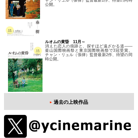
ャン・リュル（張律）監督最新2作、待望の同時
公開。
ルオムの黄昏 11月～
消えた恋人の痕跡と、探すほど遠ざかる道——
釜山国際映画祭と東京国際映画祭で3冠受賞。
チャン・リュル（張律）監督最新2作、待望の同
時公開。
過去の上映作品