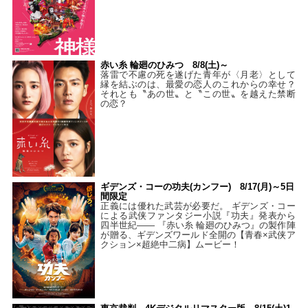
赤い糸 輪廻のひみつ 8/8(土)～
落雷で不慮の死を遂げた青年が〈月老〉として
縁を結ぶのは、最愛の恋人のこれからの幸せ？
それとも〝あの世〟と〝この世〟を越えた禁断
の恋？
ギデンズ・コーの功夫(カンフー) 8/17(月)～5日
間限定
正義には優れた武芸が必要だ。 ギデンズ・コー
による武侠ファンタジー小説『功夫』発表から
四半世紀―― 『赤い糸 輪廻のひみつ』の製作陣
が贈る、ギデンズワールド全開の【青春×武侠ア
クション×超絶中二病】ムービー！