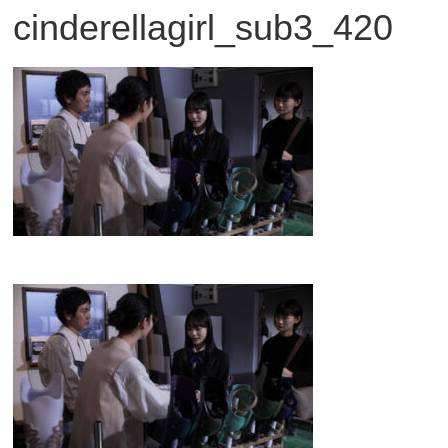
cinderellagirl_sub3_420
観
た
い
映
画
は
こ
の
街
で