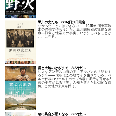
黒川の女たち 8/16(日)1日限定
なかったことにはできない——1945年 関東軍敗
走の満州で待ちうけた、黒川開拓団の壮絶な運
命―戦争と性暴力の事実、いま知るべきことが
ここに在る。
雲と大地のはざまで 8/22(土)～
壮大なアンデス山脈の下、アルパカの世話をす
る少年――僕らはこの地で今を生きている。ペ
ルー代表のワールドカップ出場に期待を寄せる8
歳の少年が見る世界。人知を超えた圧倒的な自
然。この地の未来を問う。
急に具合が悪くなる 8/22(土)～