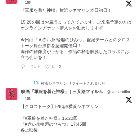
·
19h
『軍服を着た神様』横浜シネマリン本日初日！
15:20の回はお席埋まってきています。ご来場予定の方は
オンラインチケット購入をお勧めします
今日は『＃赤い糸 輪廻のひみつ』配給チームとのクロス
トーク舞台挨拶を急遽開催
！
両作の解像度が上がる、作品の枠を解脱したコラボにお
立ち会いを！
6
9
X
横浜シネマリン リツイートされました
映画『軍服を着た神様』 | 三叉路フィルム
@sansarofilm
·
18h
【クロストーク】8/8㊏#横浜シネマリン
『#軍服を着た神様』15:20回
『#赤い糸輪廻のひみつ』17:45回
各上映後