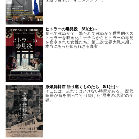
ヒトラーの毒見役 8/1(土)～
食べて死ぬか？ 撃たれて死ぬか？世界的ベス
トセラーを映画化！ナチスからヒトラーの毒見
を命令された女性たち。第二次世界大戦末期、
本当にあった知られざる真実
原爆資料館 語り継ぐものたち 8/1(土)～
そこには、忘れてはいけない時間がある。 歴代
館長が命を削って守り続けた”歴史の現場”の全
容。