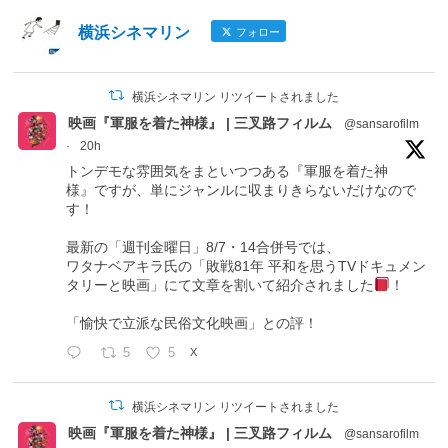
横浜シネマリン
フォロー
横浜シネマリン リツイートされました
映画『軍服を着た神様』 | 三叉路フィルム
@sansarofilm
·
20h
トンデモな雰囲気をまといつつある『軍服を着た神
様』ですが、単にジャンルに収まりきらないだけなので
す！
最新の「週刊金曜日」8/7・14合併号では、
ワタナベアキラ氏の「敗戦81年 平和を思うTVドキュメン
タリーと映画」にて文章を割いて紹介されました
！
「愉快で立派な民俗文化映画」との評！
5
5
X
横浜シネマリン リツイートされました
映画『軍服を着た神様』 | 三叉路フィルム
@sansarofilm