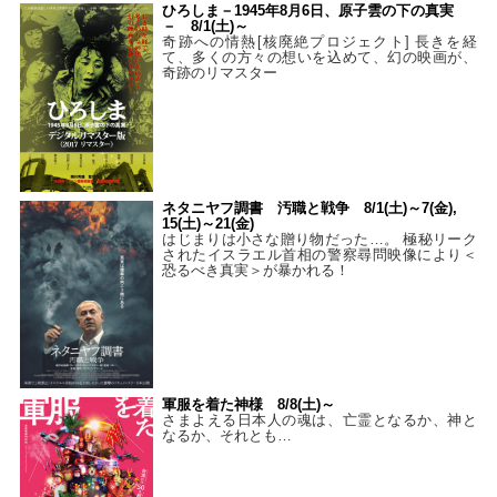
ひろしま－1945年8月6日、原子雲の下の真実
－ 8/1(土)～
奇跡への情熱[核廃絶プロジェクト] 長きを経
て、多くの方々の想いを込めて、幻の映画が、
奇跡のリマスター
ネタニヤフ調書 汚職と戦争 8/1(土)～7(金),
15(土)～21(金)
はじまりは小さな贈り物だった…。 極秘リーク
されたイスラエル首相の警察尋問映像により＜
恐るべき真実＞が暴かれる！
軍服を着た神様 8/8(土)～
さまよえる日本人の魂は、亡霊となるか、神と
なるか、それとも…