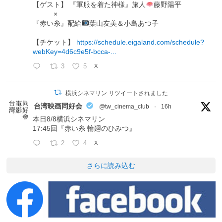
【ゲスト】 『軍服を着た神様』旅人
藤野陽平
×
『赤い糸』配給
葉山友美＆小島あつ子
【チケット】
https://schedule.eigaland.com/schedule?
webKey=4d6c9e5f-bcca-...
3
5
X
横浜シネマリン リツイートされました
台湾映画同好会
@tw_cinema_club
·
16h
本日8/8横浜シネマリン
17:45回『赤い糸 輪廻のひみつ』
2
4
X
さらに読み込む