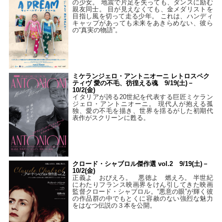
の少女。 地震で片足を失っても、ダンスに励む
親友同士。 目が見えなくても、金メダリストを
目指し風を切って走る少年。 これは、ハンディ
キャップがあっても未来をあきらめない、彼ら
の“真実の物語”。
ミケランジェロ・アントニオーニ レトロスペク
ティヴ 愛の不毛、彷徨える魂 9/19(土)－
10/2(金)
イタリアが誇る20世紀を代表する巨匠ミケラン
ジェロ・アントニオーニ。 現代人が抱える孤
独、愛の不毛を描き、世界を揺るがした初期代
表作がスクリーンに甦る。
クロード・シャブロル傑作選 vol.2 9/19(土)－
10/2(金)
正義よ おびえろ。 悪徳よ 燃えろ。 半世紀
にわたりフランス映画界をけん引してきた映画
監督クロード・シャブロル。“悪意の眼”が輝く彼
の作品群の中でもとくに容赦のない強烈な魅力
をはなつ伝説の３本を公開。