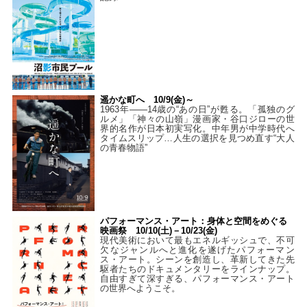
遥かな町へ 10/9(金)～
1963年――14歳の“あの日”が甦る。「孤独のグ
ルメ」「神々の山嶺」漫画家・谷口ジローの世
界的名作が日本初実写化。中年男が中学時代へ
タイムスリップ…人生の選択を見つめ直す“大人
の青春物語”
パフォーマンス・アート：身体と空間をめぐる
映画祭 10/10(土)－10/23(金)
現代美術において最もエネルギッシュで、不可
欠なジャンルへと進化を遂げたパフォーマン
ス・アート。シーンを創造し、革新してきた先
駆者たちのドキュメンタリーをラインナップ。
自由すぎて深すぎる、パフォーマンス・アート
の世界へようこそ。