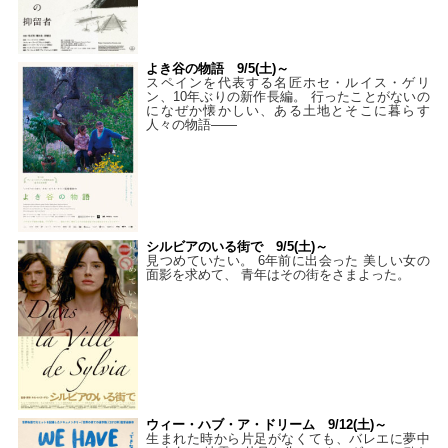
よき谷の物語 9/5(土)～
スペインを代表する名匠ホセ・ルイス・ゲリ
ン、10年ぶりの新作長編。 行ったことがないの
になぜか懐かしい、ある土地とそこに暮らす
人々の物語――
シルビアのいる街で 9/5(土)～
見つめていたい。 6年前に出会った 美しい女の
面影を求めて、 青年はその街をさまよった。
ウィー・ハブ・ア・ドリーム 9/12(土)～
生まれた時から片足がなくても、バレエに夢中