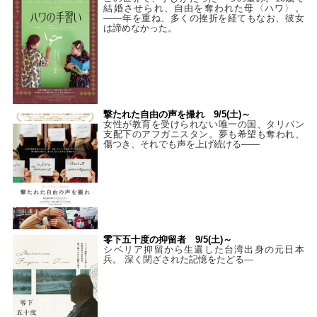
結婚させられ、自由を奪われた母〈ハワ〉。
——年を重ね、多くの挫折を経てもなお、彼女
は諦めなかった。
撃たれた自由の声を撮れ 9/5(土)～
女性が教育を受けられない唯一の国、タリバン
支配下のアフガニスタン。夢も希望も奪われ、
傷つき、それでも声を上げ続ける——
零下五十度の抑留者 9/5(土)～
シベリア抑留から生還した台湾出身の元日本
兵。 深く閉ざされた記憶をたどる—