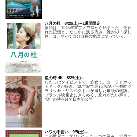
八月の杜 8/29(土)～1週間限定
物語は、1945年東京大空襲から始まった。失わ
れた記憶と、たしかに残る痛み。誰かの「探し
物」は、やがて自分自身の物語になっていく。
星の時 4K 8/29(土)～
わたしはタイピストで、処⼥で、コーラとホッ
トドッグが好き。“20世紀で最も謎めいた作家”ク
ラリッセ・リスペクトルが遺した最後の物語。
ブラジル映画史にきらめく、忘れがたい輝き。
40年の時を経て⽇本初公開
ハワの手習い 9/5(土)～
この世界で、学びがたった一つの望み。13歳で