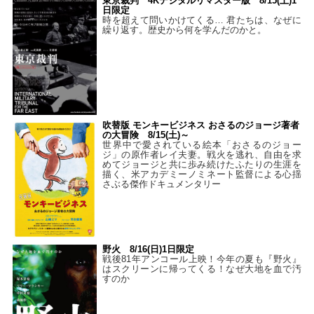
東京裁判 4Kデジタルリマスター版 8/15(土)1
日限定
時を超えて問いかけてくる… 君たちは、なぜに
繰り返す。歴史から何を学んだのかと。
吹替版 モンキービジネス おさるのジョージ著者
の大冒険 8/15(土)～
世界中で愛されている絵本「おさるのジョー
ジ」の原作者レイ夫妻。戦火を逃れ、自由を求
めてジョージと共に歩み続けたふたりの生涯を
描く、米アカデミーノミネート監督による心揺
さぶる傑作ドキュメンタリー
野火 8/16(日)1日限定
戦後81年アンコール上映！今年の夏も『野火』
はスクリーンに帰ってくる！なぜ大地を血で汚
すのか