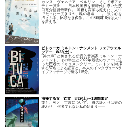
カンヌ、ヴェネチア、ベルリン、そして米アカ
デミー賞®…… 日本映画界を新時代に導いた濱
口竜介監督最新作。 国籍も言葉も超えた、人生
でたった一度きりの、魂の邂逅――。 強く心を
揺さぶる、比類なき傑作。この3時間16分は人生
を変える。
ビトゥーカ ミルトン・ナシメント フェアウェル
ツアー 8/22(土)～
“神の声” と称される伝説的音楽家ミルトン・ナ
シメント、その半生と2022年最後のツアーに迫
った圧巻のドキュメンタリー。ミルトンを崇拝
する57名による証言と、本人のインタヴュー&ラ
イブフッテージで綴る115分。
清掃する女 亡霊 8/29(土)～1週間限定
能と、AIと、亡霊について。 母の終わりは娘の
終わり、 何者でもない私の始まり――