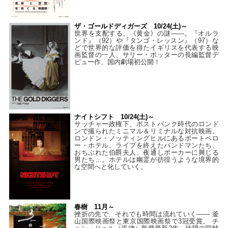
ザ・ゴールドディガーズ 10/24(土)～
世界を支配する、《黄金》の謎――。『オルラ
ンド』（92）や『タンゴ・レッスン』（97）な
どで世界的な評価を得たイギリスを代表する映
画監督の一人、サリー・ポッターの長編監督デ
ビュー作、国内劇場初公開！
ナイトシフト 10/24(土)～
サッチャー政権下、ポストパンク時代のロンド
ンで撮られたミニマル＆リミナルな対抗映画。
ロンドン・ノッティングヒルにあるポートベロ
ー・ホテル。ライブを終えたバンドマンたち、
おちぶれた伯爵夫人、夜通しポーカーに興じる
男たち…。ホテルは幽霊が彷徨うような境界的
な空間へと化していく。
春樹 11月～
挫折の先で、それでも時間は流れていく—— 釜
山国際映画祭と東京国際映画祭で3冠受賞。 チ