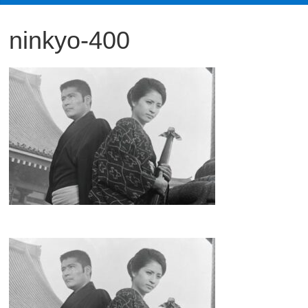
観
ninkyo-400
た
い
映
画
は
こ
の
街
で