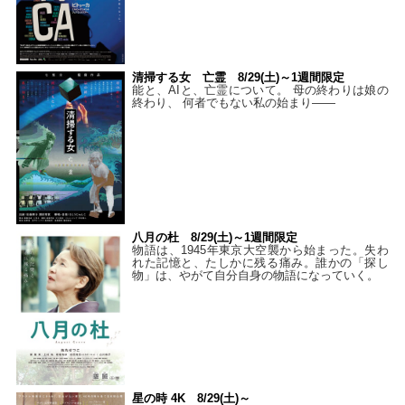
清掃する女 亡霊 8/29(土)～1週間限定
能と、AIと、亡霊について。 母の終わりは娘の
終わり、 何者でもない私の始まり――
八月の杜 8/29(土)～1週間限定
物語は、1945年東京大空襲から始まった。失わ
れた記憶と、たしかに残る痛み。誰かの「探し
物」は、やがて自分自身の物語になっていく。
星の時 4K 8/29(土)～