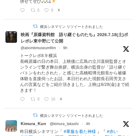
併せてぜひ
6
9
X
横浜シネマリン リツイートされました
映画『原爆資料館 語り継ぐものたち』2026.7.18(土)ポ
レポレ東中野にて公開
@abombmuseumfilm
·
9h
トークレポ8.9:横浜
長崎原爆の日の本日、上映後に広島の立川直樹監督とオ
ンラインで繋ぎ舞台挨拶。横浜出身の監督が「語り継ぐ
バトンをわたされた」と感じた高橋昭博元館長から被爆
体験を直接伺ったお話、本日行われた現館長石田芳文さ
んの言葉などをご紹介頂きました。上映は8/28(金)まで続
きます！
8
16
X
横浜シネマリン リツイートされました
Kimura_Kun
@kimura_takashi
·
4h
昨日横浜シネマリン「
#軍服を着た神様
』『
#赤い