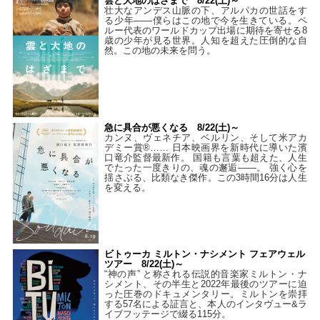
雲と大地のはざまで 8/22(土)～
壮大なアンデス山脈の下、アルパカの世話をす
る少年――僕らはこの地で今を生きている。ペ
ルー代表のワールドカップ出場に期待を寄せる8
歳の少年が見る世界。人知を超えた圧倒的な自
然。この地の未来を問う。
急に具合が悪くなる 8/22(土)～
カンヌ、ヴェネチア、ベルリン、そして米アカ
デミー賞®…… 日本映画界を新時代に導いた濱
口竜介監督最新作。 国籍も言葉も超えた、人生
でたった一度きりの、魂の邂逅――。 強く心を
揺さぶる、比類なき傑作。この3時間16分は人生
を変える。
ビトゥーカ ミルトン・ナシメント フェアウェル
ツアー 8/22(土)～
“神の声” と称される伝説的音楽家ミルトン・ナ
シメント、その半生と2022年最後のツアーに迫
った圧巻のドキュメンタリー。ミルトンを崇拝
する57名による証言と、本人のインタヴュー&ラ
イブフッテージで綴る115分。