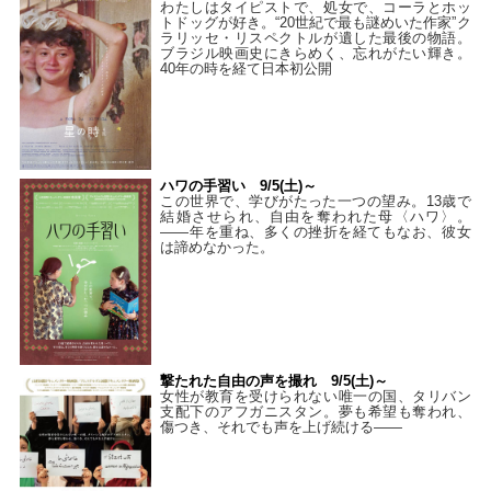
わたしはタイピストで、処⼥で、コーラとホッ
トドッグが好き。“20世紀で最も謎めいた作家”ク
ラリッセ・リスペクトルが遺した最後の物語。
ブラジル映画史にきらめく、忘れがたい輝き。
40年の時を経て⽇本初公開
ハワの手習い 9/5(土)～
この世界で、学びがたった一つの望み。13歳で
結婚させられ、自由を奪われた母〈ハワ〉。
——年を重ね、多くの挫折を経てもなお、彼女
は諦めなかった。
撃たれた自由の声を撮れ 9/5(土)～
女性が教育を受けられない唯一の国、タリバン
支配下のアフガニスタン。夢も希望も奪われ、
傷つき、それでも声を上げ続ける——