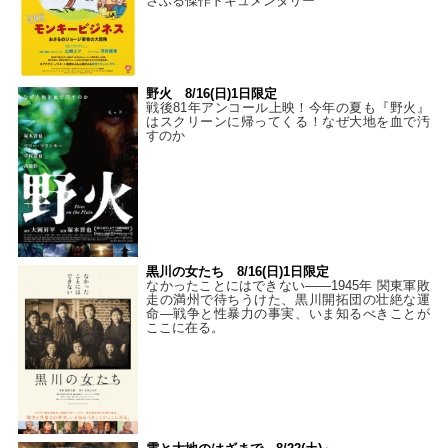
さぶる傑作ドキュメンタリー
野火 8/16(日)1日限定
戦後81年アンコール上映！今年の夏も『野火』
はスクリーンに帰ってくる！なぜ大地を血で汚
すのか
黒川の女たち 8/16(日)1日限定
なかったことにはできない——1945年 関東軍敗
走の満州で待ちうけた、黒川開拓団の壮絶な運
命―戦争と性暴力の事実、いま知るべきことが
ここに在る。