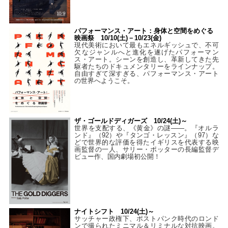
パフォーマンス・アート：身体と空間をめぐる
映画祭 10/10(土)－10/23(金)
現代美術において最もエネルギッシュで、不可
欠なジャンルへと進化を遂げたパフォーマン
ス・アート。シーンを創造し、革新してきた先
駆者たちのドキュメンタリーをラインナップ。
自由すぎて深すぎる、パフォーマンス・アート
の世界へようこそ。
ザ・ゴールドディガーズ 10/24(土)～
世界を支配する、《黄金》の謎――。『オルラ
ンド』（92）や『タンゴ・レッスン』（97）な
どで世界的な評価を得たイギリスを代表する映
画監督の一人、サリー・ポッターの長編監督デ
ビュー作、国内劇場初公開！
ナイトシフト 10/24(土)～
サッチャー政権下、ポストパンク時代のロンド
ンで撮られたミニマル＆リミナルな対抗映画。