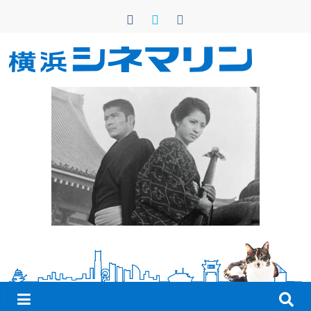
コ
ン
テ
ン
横
ツ
へ
浜
ス
キ
シ
ッ
プ
ネ
マ
リ
ン