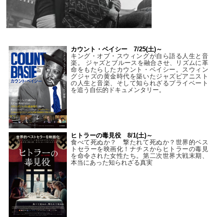
カウント・ベイシー 7/25(土)～
キング・オブ・スウィングが自ら語る人生と音
楽。 ジャズとブルースを融合させ、リズムに革
命をもたらしたカウント・ベイシー。スウィン
グジャズの黄金時代を築いたジャズピアニスト
の人生と音楽、そして知られざるプライベート
を追う自伝的ドキュメンタリー。
ヒトラーの毒見役 8/1(土)～
食べて死ぬか？ 撃たれて死ぬか？世界的ベス
トセラーを映画化！ナチスからヒトラーの毒見
を命令された女性たち。第二次世界大戦末期、
本当にあった知られざる真実