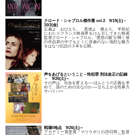
クロード・シャブロル傑作選 vol.2 9/19(土)－
10/2(金)
正義よ おびえろ。 悪徳よ 燃えろ。 半世紀
にわたりフランス映画界をけん引してきた映画
監督クロード・シャブロル。“悪意の眼”が輝く彼
の作品群の中でもとくに容赦のない強烈な魅力
をはなつ伝説の３本を公開。
声をあげるということ－性犯罪 刑法改正の記録
－ 9/26(土)～
その声は、社会を変える──ほんとうの正義を求
めて。誰のための法なのか──立ち上がる性暴力
サバイバー
戦場0地点 9/26(土)～
アカデミー賞受賞『マリウポリの20日間』監督