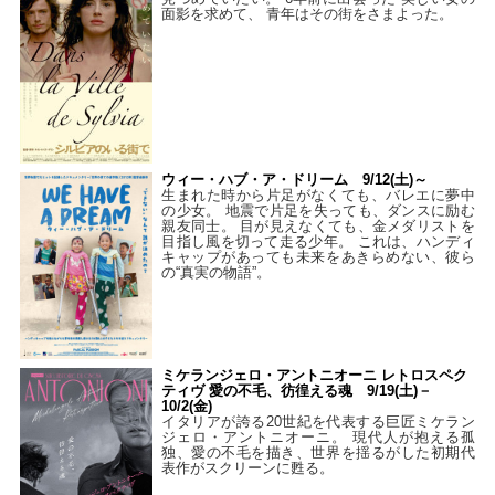
面影を求めて、 青年はその街をさまよった。
ウィー・ハブ・ア・ドリーム 9/12(土)～
生まれた時から片足がなくても、バレエに夢中
の少女。 地震で片足を失っても、ダンスに励む
親友同士。 目が見えなくても、金メダリストを
目指し風を切って走る少年。 これは、ハンディ
キャップがあっても未来をあきらめない、彼ら
の“真実の物語”。
ミケランジェロ・アントニオーニ レトロスペク
ティヴ 愛の不毛、彷徨える魂 9/19(土)－
10/2(金)
イタリアが誇る20世紀を代表する巨匠ミケラン
ジェロ・アントニオーニ。 現代人が抱える孤
独、愛の不毛を描き、世界を揺るがした初期代
表作がスクリーンに甦る。