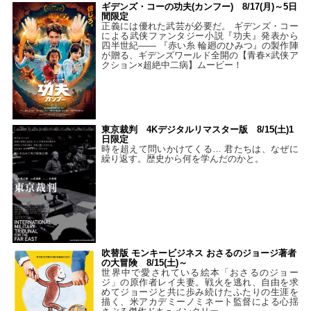
ギデンズ・コーの功夫(カンフー) 8/17(月)～5日
間限定
正義には優れた武芸が必要だ。 ギデンズ・コー
による武侠ファンタジー小説『功夫』発表から
四半世紀―― 『赤い糸 輪廻のひみつ』の製作陣
が贈る、ギデンズワールド全開の【青春×武侠ア
クション×超絶中二病】ムービー！
東京裁判 4Kデジタルリマスター版 8/15(土)1
日限定
時を超えて問いかけてくる… 君たちは、なぜに
繰り返す。歴史から何を学んだのかと。
吹替版 モンキービジネス おさるのジョージ著者
の大冒険 8/15(土)～
世界中で愛されている絵本「おさるのジョー
ジ」の原作者レイ夫妻。戦火を逃れ、自由を求
めてジョージと共に歩み続けたふたりの生涯を
描く、米アカデミーノミネート監督による心揺