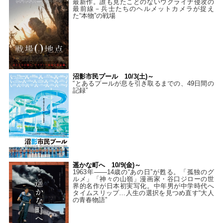
最新作。誰も見たことのないウクライナ侵攻の
最前線－兵士たちのヘルメットカメラが捉え
た“本物”の戦場
沼影市民プール 10/3(土)～
“とあるプールが息を引き取るまでの、49日間の
記録”
遥かな町へ 10/9(金)～
1963年――14歳の“あの日”が甦る。「孤独のグ
ルメ」「神々の山嶺」漫画家・谷口ジローの世
界的名作が日本初実写化。中年男が中学時代へ
タイムスリップ…人生の選択を見つめ直す“大人
の青春物語”