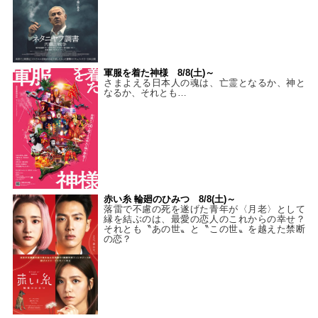
軍服を着た神様 8/8(土)～
さまよえる日本人の魂は、亡霊となるか、神と
なるか、それとも…
赤い糸 輪廻のひみつ 8/8(土)～
落雷で不慮の死を遂げた青年が〈月老〉として
縁を結ぶのは、最愛の恋人のこれからの幸せ？
それとも〝あの世〟と〝この世〟を越えた禁断
の恋？