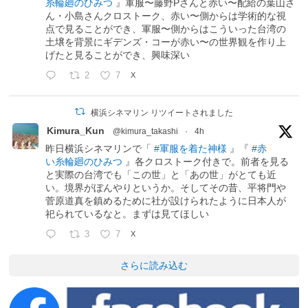
糸輪廻のひみつ
』軍服〜藤野Pさんと赤い〜配給の葉山さ
ん・小島さんクロストーク、赤い〜側からは学術的な視
点で見ることができ、軍服〜側からはこういった台湾の
土壌を背景にギデンズ・コーが赤い〜の世界観を作り上
げたと見ることができ、興味深い
2
7
X
横浜シネマリン リツイートされました
Kimura_Kun
@kimura_takashi
·
4h
昨日横浜シネマリンで「
#軍服を着た神様
』『
#赤
い糸輪廻のひみつ
』各クロストーク付きで。前者を見る
と実際の台湾でも「この世」と「あの世」がとても近
い。境界がぼんやりというか。そしてその昔、平将門や
菅原道真を鎮めるために社が設けられたように日本人が
祀られているなと。まずは見てほしい
3
7
X
さらに読み込む