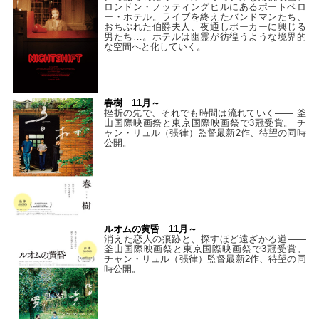
ロンドン・ノッティングヒルにあるポートベロ
ー・ホテル。ライブを終えたバンドマンたち、
おちぶれた伯爵夫人、夜通しポーカーに興じる
男たち…。ホテルは幽霊が彷徨うような境界的
な空間へと化していく。
春樹 11月～
挫折の先で、それでも時間は流れていく—— 釜
山国際映画祭と東京国際映画祭で3冠受賞。 チ
ャン・リュル（張律）監督最新2作、待望の同時
公開。
ルオムの黄昏 11月～
消えた恋人の痕跡と、探すほど遠ざかる道——
釜山国際映画祭と東京国際映画祭で3冠受賞。
チャン・リュル（張律）監督最新2作、待望の同
時公開。