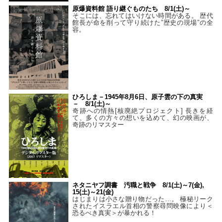
原爆資料館 語り継ぐものたち 8/1(土)～
そこには、忘れてはいけない時間がある。 歴代
館長が命を削って守り続けた”歴史の現場”の全
容。
ひろしま－1945年8月6日、原子雲の下の真実
－ 8/1(土)～
奇跡への情熱[核廃絶プロジェクト] 長きを経
て、多くの方々の想いを込めて、幻の映画が、
奇跡のリマスター
ネタニヤフ調書 汚職と戦争 8/1(土)～7(金),
15(土)～21(金)
はじまりは小さな贈り物だった…。 極秘リーク
されたイスラエル首相の警察尋問映像により＜
恐るべき真実＞が暴かれる！