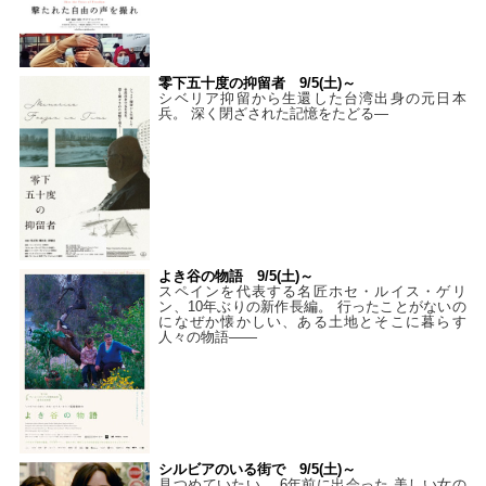
零下五十度の抑留者 9/5(土)～
シベリア抑留から生還した台湾出身の元日本
兵。 深く閉ざされた記憶をたどる—
よき谷の物語 9/5(土)～
スペインを代表する名匠ホセ・ルイス・ゲリ
ン、10年ぶりの新作長編。 行ったことがないの
になぜか懐かしい、ある土地とそこに暮らす
人々の物語――
シルビアのいる街で 9/5(土)～
見つめていたい。 6年前に出会った 美しい女の