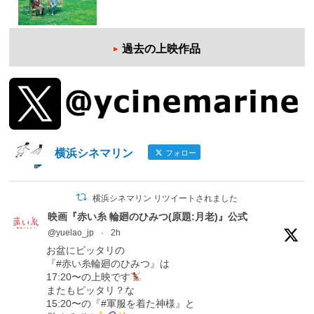
過去の上映作品
横浜シネマリン
フォロー
横浜シネマリン リツイートされました
映画『赤い糸 輪廻のひみつ(原題:月老)』公式
@yuelao_jp
·
2h
お盆にピッタリの
『#赤い糸輪廻のひみつ』は
17:20〜の上映です
またもピッタリ？な
15:20〜の『#軍服を着た神様』と