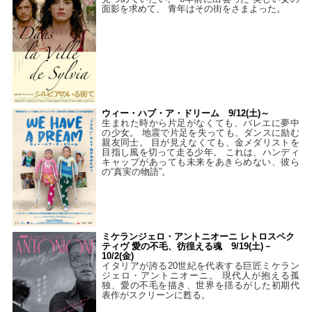
面影を求めて、 青年はその街をさまよった。
ウィー・ハブ・ア・ドリーム 9/12(土)～
生まれた時から片足がなくても、バレエに夢中
の少女。 地震で片足を失っても、ダンスに励む
親友同士。 目が見えなくても、金メダリストを
目指し風を切って走る少年。 これは、ハンディ
キャップがあっても未来をあきらめない、彼ら
の“真実の物語”。
ミケランジェロ・アントニオーニ レトロスペク
ティヴ 愛の不毛、彷徨える魂 9/19(土)－
10/2(金)
イタリアが誇る20世紀を代表する巨匠ミケラン
ジェロ・アントニオーニ。 現代人が抱える孤
独、愛の不毛を描き、世界を揺るがした初期代
表作がスクリーンに甦る。