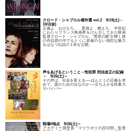
クロード・シャブロル傑作選 vol.2 9/19(土)－
10/2(金)
正義よ おびえろ。 悪徳よ 燃えろ。 半世紀
にわたりフランス映画界をけん引してきた映画
監督クロード・シャブロル。“悪意の眼”が輝く彼
の作品群の中でもとくに容赦のない強烈な魅力
をはなつ伝説の３本を公開。
声をあげるということ－性犯罪 刑法改正の記録
－ 9/26(土)～
その声は、社会を変える──ほんとうの正義を求
めて。誰のための法なのか──立ち上がる性暴力
サバイバー
戦場0地点 9/26(土)～
アカデミー賞受賞『マリウポリの20日間』監督