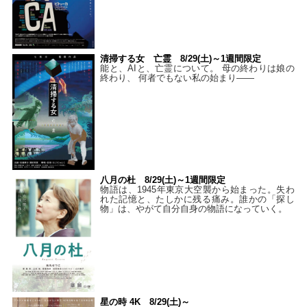
清掃する女 亡霊 8/29(土)～1週間限定
能と、AIと、亡霊について。 母の終わりは娘の
終わり、 何者でもない私の始まり――
八月の杜 8/29(土)～1週間限定
物語は、1945年東京大空襲から始まった。失わ
れた記憶と、たしかに残る痛み。誰かの「探し
物」は、やがて自分自身の物語になっていく。
星の時 4K 8/29(土)～