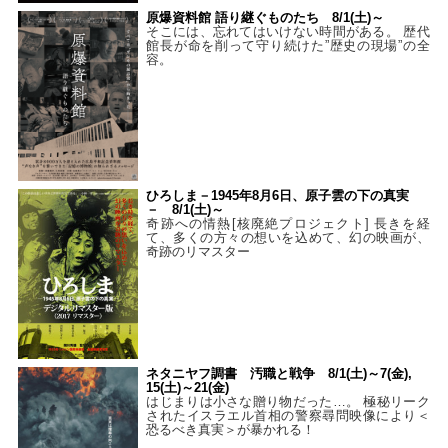
原爆資料館 語り継ぐものたち 8/1(土)～
そこには、忘れてはいけない時間がある。 歴代
館長が命を削って守り続けた”歴史の現場”の全
容。
ひろしま－1945年8月6日、原子雲の下の真実
－ 8/1(土)～
奇跡への情熱[核廃絶プロジェクト] 長きを経
て、多くの方々の想いを込めて、幻の映画が、
奇跡のリマスター
ネタニヤフ調書 汚職と戦争 8/1(土)～7(金),
15(土)～21(金)
はじまりは小さな贈り物だった…。 極秘リーク
されたイスラエル首相の警察尋問映像により＜
恐るべき真実＞が暴かれる！