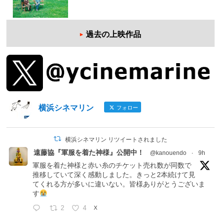
過去の上映作品
横浜シネマリン
フォロー
横浜シネマリン リツイートされました
遠藤協『軍服を着た神様』公開中！
@kanouendo
·
9h
軍服を着た神様と赤い糸のチケット売れ数が同数で
推移していて深く感動しました。きっと2本続けて見
てくれる方が多いに違いない。皆様ありがとうございま
す
2
4
X