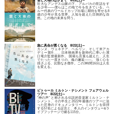
雲と大地のはざまで 8/22(土)～
壮大なアンデス山脈の下、アルパカの世話をす
る少年――僕らはこの地で今を生きている。ペ
ルー代表のワールドカップ出場に期待を寄せる8
歳の少年が見る世界。人知を超えた圧倒的な自
然。この地の未来を問う。
急に具合が悪くなる 8/22(土)～
カンヌ、ヴェネチア、ベルリン、そして米アカ
デミー賞®…… 日本映画界を新時代に導いた濱
口竜介監督最新作。 国籍も言葉も超えた、人生
でたった一度きりの、魂の邂逅――。 強く心を
揺さぶる、比類なき傑作。この3時間16分は人生
を変える。
ビトゥーカ ミルトン・ナシメント フェアウェル
ツアー 8/22(土)～
“神の声” と称される伝説的音楽家ミルトン・ナ
シメント、その半生と2022年最後のツアーに迫
った圧巻のドキュメンタリー。ミルトンを崇拝
する57名による証言と、本人のインタヴュー&ラ
イブフッテージで綴る115分。