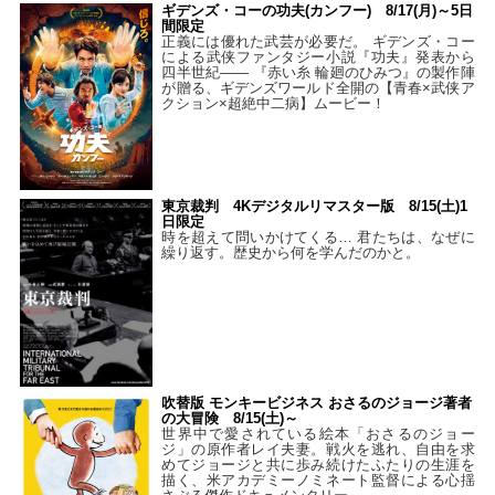
ギデンズ・コーの功夫(カンフー) 8/17(月)～5日
間限定
正義には優れた武芸が必要だ。 ギデンズ・コー
による武侠ファンタジー小説『功夫』発表から
四半世紀―― 『赤い糸 輪廻のひみつ』の製作陣
が贈る、ギデンズワールド全開の【青春×武侠ア
クション×超絶中二病】ムービー！
東京裁判 4Kデジタルリマスター版 8/15(土)1
日限定
時を超えて問いかけてくる… 君たちは、なぜに
繰り返す。歴史から何を学んだのかと。
吹替版 モンキービジネス おさるのジョージ著者
の大冒険 8/15(土)～
世界中で愛されている絵本「おさるのジョー
ジ」の原作者レイ夫妻。戦火を逃れ、自由を求
めてジョージと共に歩み続けたふたりの生涯を
描く、米アカデミーノミネート監督による心揺