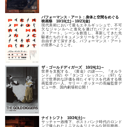
パフォーマンス・アート：身体と空間をめぐる
映画祭 10/10(土)－10/23(金)
現代美術において最もエネルギッシュで、不可
欠なジャンルへと進化を遂げたパフォーマン
ス・アート。シーンを創造し、革新してきた先
駆者たちのドキュメンタリーをラインナップ。
自由すぎて深すぎる、パフォーマンス・アート
の世界へようこそ。
ザ・ゴールドディガーズ 10/24(土)～
世界を支配する、《黄金》の謎――。『オルラ
ンド』（92）や『タンゴ・レッスン』（97）な
どで世界的な評価を得たイギリスを代表する映
画監督の一人、サリー・ポッターの長編監督デ
ビュー作、国内劇場初公開！
ナイトシフト 10/24(土)～
サッチャー政権下、ポストパンク時代のロンド
ンで撮られたミニマル＆リミナルな対抗映画。