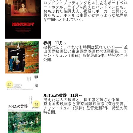
ロンドン・ノッティングヒルにあるポートベロ
ー・ホテル。ライブを終えたバンドマンたち、
おちぶれた伯爵夫人、夜通しポーカーに興じる
男たち…。ホテルは幽霊が彷徨うような境界的
な空間へと化していく。
春樹 11月～
挫折の先で、それでも時間は流れていく—— 釜
山国際映画祭と東京国際映画祭で3冠受賞。 チ
ャン・リュル（張律）監督最新2作、待望の同時
公開。
ルオムの黄昏 11月～
消えた恋人の痕跡と、探すほど遠ざかる道——
釜山国際映画祭と東京国際映画祭で3冠受賞。
チャン・リュル（張律）監督最新2作、待望の同
時公開。