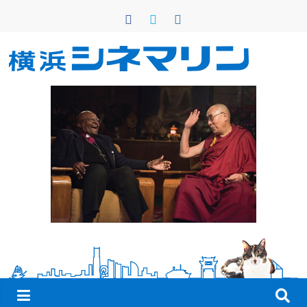
コ
ン
テ
ン
横
ツ
へ
浜
ス
キ
シ
ッ
プ
ネ
マ
リ
ン