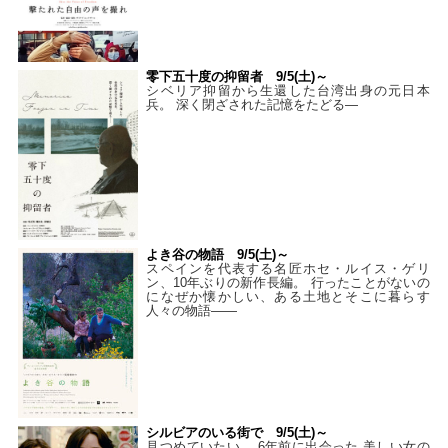
零下五十度の抑留者 9/5(土)～
シベリア抑留から生還した台湾出身の元日本
兵。 深く閉ざされた記憶をたどる—
よき谷の物語 9/5(土)～
スペインを代表する名匠ホセ・ルイス・ゲリ
ン、10年ぶりの新作長編。 行ったことがないの
になぜか懐かしい、ある土地とそこに暮らす
人々の物語――
シルビアのいる街で 9/5(土)～
見つめていたい。 6年前に出会った 美しい女の