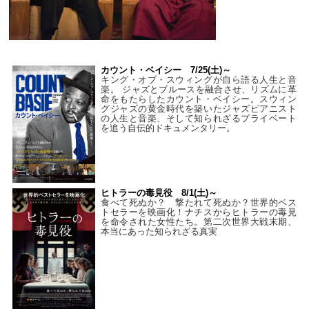
カウント・ベイシー 7/25(土)～
キング・オブ・スウィングが自ら語る人生と音
楽。 ジャズとブルースを融合させ、リズムに革
命をもたらしたカウント・ベイシー。スウィン
グジャズの黄金時代を築いたジャズピアニスト
の人生と音楽、そして知られざるプライベート
を追う自伝的ドキュメンタリー。
ヒトラーの毒見役 8/1(土)～
食べて死ぬか？ 撃たれて死ぬか？世界的ベス
トセラーを映画化！ナチスからヒトラーの毒見
を命令された女性たち。第二次世界大戦末期、
本当にあった知られざる真実