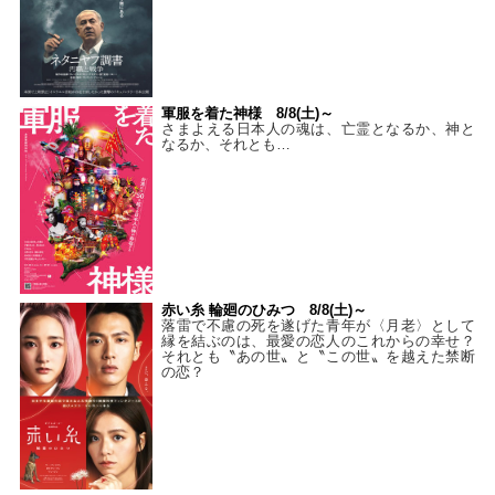
軍服を着た神様 8/8(土)～
さまよえる日本人の魂は、亡霊となるか、神と
なるか、それとも…
赤い糸 輪廻のひみつ 8/8(土)～
落雷で不慮の死を遂げた青年が〈月老〉として
縁を結ぶのは、最愛の恋人のこれからの幸せ？
それとも〝あの世〟と〝この世〟を越えた禁断
の恋？