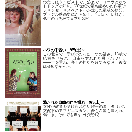
わたしはタイピストで、処⼥で、コーラとホッ
トドッグが好き。“20世紀で最も謎めいた作家”ク
ラリッセ・リスペクトルが遺した最後の物語。
ブラジル映画史にきらめく、忘れがたい輝き。
40年の時を経て⽇本初公開
ハワの手習い 9/5(土)～
この世界で、学びがたった一つの望み。13歳で
結婚させられ、自由を奪われた母〈ハワ〉。
——年を重ね、多くの挫折を経てもなお、彼女
は諦めなかった。
撃たれた自由の声を撮れ 9/5(土)～
女性が教育を受けられない唯一の国、タリバン
支配下のアフガニスタン。夢も希望も奪われ、
傷つき、それでも声を上げ続ける——