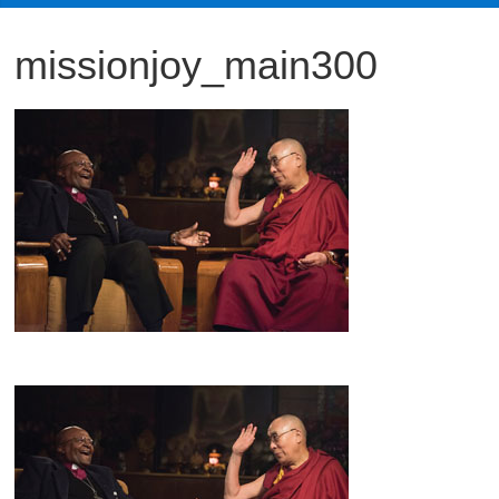
観
missionjoy_main300
た
い
映
画
は
こ
の
街
で