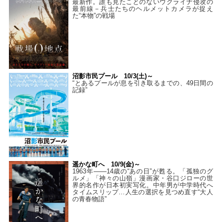
最新作。誰も見たことのないウクライナ侵攻の
最前線－兵士たちのヘルメットカメラが捉え
た“本物”の戦場
沼影市民プール 10/3(土)～
“とあるプールが息を引き取るまでの、49日間の
記録”
遥かな町へ 10/9(金)～
1963年――14歳の“あの日”が甦る。「孤独のグ
ルメ」「神々の山嶺」漫画家・谷口ジローの世
界的名作が日本初実写化。中年男が中学時代へ
タイムスリップ…人生の選択を見つめ直す“大人
の青春物語”