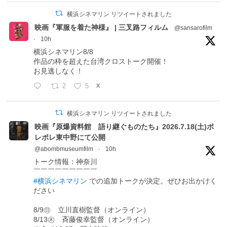
横浜シネマリン リツイートされました
映画『軍服を着た神様』 | 三叉路フィルム
@sansarofilm
·
10h
横浜シネマリン8/8
作品の枠を超えた台湾クロストーク開催！
お見逃しなく！
2
5
X
横浜シネマリン リツイートされました
映画『原爆資料館 語り継ぐものたち』2026.7.18(土)ポ
レポレ東中野にて公開
@abombmuseumfilm
·
10h
トーク情報：神奈川
￣￣￣￣￣￣￣￣￣
#横浜シネマリン
での追加トークが決定。ぜひお出かけく
ださい
8/9㊐ 立川直樹監督（オンライン）
8/13㊍ 斉藤俊幸監督（オンライン）