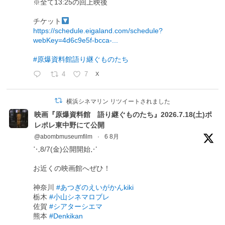
※全て13:25の回上映後
チケット
https://schedule.eigaland.com/schedule?
webKey=4d6c9e5f-bcca-...
#原爆資料館語り継ぐものたち
4
7
X
横浜シネマリン リツイートされました
映画『原爆資料館 語り継ぐものたち』2026.7.18(土)ポ
レポレ東中野にて公開
@abombmuseumfilm
·
6 8月
⋱8/7(金)公開開始⋰
お近くの映画館へぜひ！
神奈川
#あつぎのえいがかんkiki
栃木
#小山シネマロブレ
佐賀
#シアターシエマ
熊本
#Denkikan