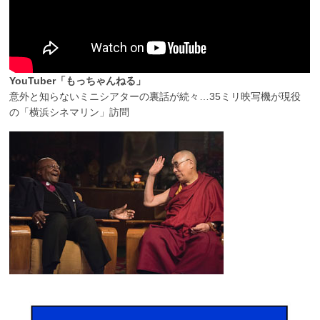
YouTuber「もっちゃんねる」
意外と知らないミニシアターの裏話が続々…35ミリ映写機が現役
の「横浜シネマリン」訪問