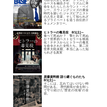
ルースを融合させ、リズムに革
命をもたらしたカウント・ベイ
シー。スウィングジャズの黄金
時代を築いたジャズピアニスト
の人生と音楽、そして知られざ
るプライベートを追う自伝的ド
キュメンタリー。
ヒトラーの毒見役 8/1(土)～
食べて死ぬか？ 撃たれて死ぬ
か？世界的ベストセラーを映画
化！ナチスからヒトラーの毒見
を命令された女性たち。第二次
世界大戦末期、本当にあった知
られざる真実
原爆資料館 語り継ぐものたち
8/1(土)～
そこには、忘れてはいけない時
間がある。 歴代館長が命を削っ
て守り続けた”歴史の現場”の全
容。