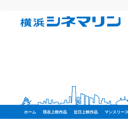
コ
ン
テ
横
ン
ツ
へ
浜
ス
キ
シ
ッ
プ
ネ
マ
リ
ホーム
現在上映作品
近日上映作品
マンスリー
ン