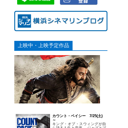
上映中・上映予定作品
カウント・ベイシー 7/25(土)
～
キング・オブ・スウィングが自
ら語る人生と音楽。 ジャズとブ