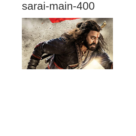
sarai-main-400
観
た
い
映
画
は
こ
の
街
で