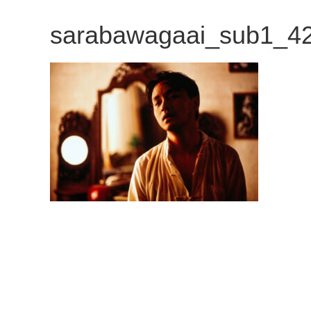
観
sarabawagaai_sub1_4
た
い
映
画
は
こ
の
街
で