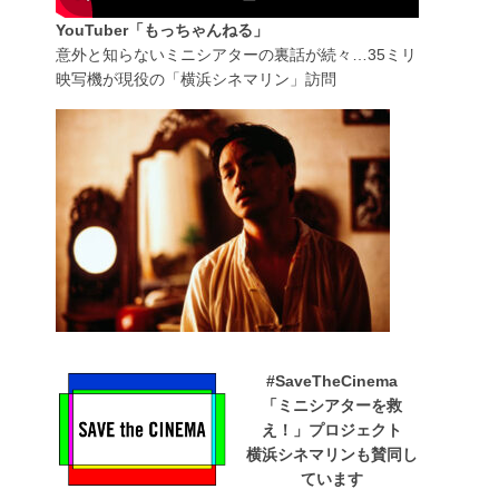
YouTuber「もっちゃんねる」
意外と知らないミニシアターの裏話が続々…35ミリ
映写機が現役の「横浜シネマリン」訪問
#SaveTheCinema
「ミニシアターを救
え！」プロジェクト
横浜シネマリンも賛同し
ています