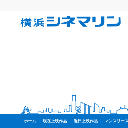
コ
ン
テ
横
ン
ツ
へ
浜
ス
キ
シ
ッ
プ
ネ
マ
リ
ン
ホーム
現在上映作品
近日上映作品
マンスリー