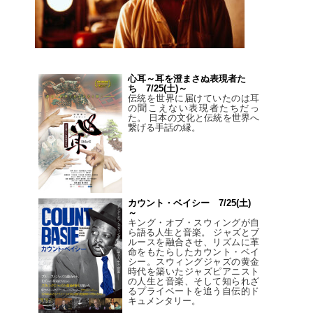
心耳～耳を澄まさぬ表現者た
ち 7/25(土)～
伝統を世界に届けていたのは耳
の聞こえない表現者たちだっ
た。 日本の文化と伝統を世界へ
繋げる手話の縁。
カウント・ベイシー 7/25(土)
～
キング・オブ・スウィングが自
ら語る人生と音楽。 ジャズとブ
ルースを融合させ、リズムに革
命をもたらしたカウント・ベイ
シー。スウィングジャズの黄金
時代を築いたジャズピアニスト
の人生と音楽、そして知られざ
るプライベートを追う自伝的ド
キュメンタリー。