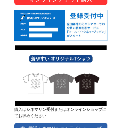
購入は
シネマリン受付
または
オンラインショップ
に
てお求めください