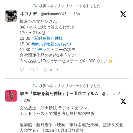
横浜シネマリン リツイートされました
ネコナデ
@nekonade045
·
18h
横浜シネマリンさん！
8/8㈯から上映は始まるけれど
17㈪〜21㈭は
13:30
#軍服を着た神様
15:30
#赤い糸輪廻のひみつ
17:30
#ギデンズ
・コーの功夫
台湾関連作品の連続3本立てだ！
※ちなみに17㈪はサービスデーで¥1,300ですよ
2
4
X
横浜シネマリン リツイートされました
映画『軍服を着た神様』 | 三叉路フィルム
@sansarofilm
·
20h
文化放送「武田砂鉄 ラジオマガジン」
ポッドキャストで聞き逃し無料配信中
遠藤協・藤野陽平（映画『軍服を着た神様』監督＆文化
人類学者）（2026年8月3日放送分）