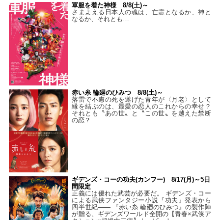
軍服を着た神様 8/8(土)～
さまよえる日本人の魂は、亡霊となるか、神と
なるか、それとも…
赤い糸 輪廻のひみつ 8/8(土)～
落雷で不慮の死を遂げた青年が〈月老〉として
縁を結ぶのは、最愛の恋人のこれからの幸せ？
それとも〝あの世〟と〝この世〟を越えた禁断
の恋？
ギデンズ・コーの功夫(カンフー) 8/17(月)～5日
間限定
正義には優れた武芸が必要だ。 ギデンズ・コー
による武侠ファンタジー小説『功夫』発表から
四半世紀―― 『赤い糸 輪廻のひみつ』の製作陣
が贈る、ギデンズワールド全開の【青春×武侠ア