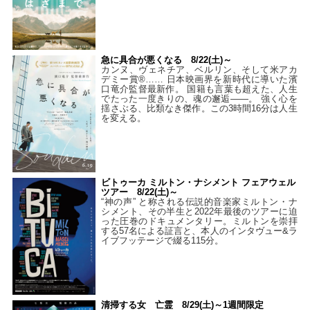
急に具合が悪くなる 8/22(土)～
カンヌ、ヴェネチア、ベルリン、そして米アカ
デミー賞®…… 日本映画界を新時代に導いた濱
口竜介監督最新作。 国籍も言葉も超えた、人生
でたった一度きりの、魂の邂逅――。 強く心を
揺さぶる、比類なき傑作。この3時間16分は人生
を変える。
ビトゥーカ ミルトン・ナシメント フェアウェル
ツアー 8/22(土)～
“神の声” と称される伝説的音楽家ミルトン・ナ
シメント、その半生と2022年最後のツアーに迫
った圧巻のドキュメンタリー。ミルトンを崇拝
する57名による証言と、本人のインタヴュー&ラ
イブフッテージで綴る115分。
清掃する女 亡霊 8/29(土)～1週間限定