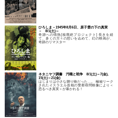
ひろしま－1945年8月6日、原子雲の下の真実
－ 8/1(土)～
奇跡への情熱[核廃絶プロジェクト] 長きを経
て、多くの方々の想いを込めて、幻の映画が、
奇跡のリマスター
ネタニヤフ調書 汚職と戦争 8/1(土)～7(金),
15(土)～21(金)
はじまりは小さな贈り物だった…。 極秘リーク
されたイスラエル首相の警察尋問映像により＜
恐るべき真実＞が暴かれる！