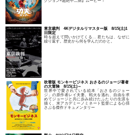
クション×超絶中二病】ムービー！
東京裁判 4Kデジタルリマスター版 8/15(土)1
日限定
時を超えて問いかけてくる… 君たちは、なぜに
繰り返す。歴史から何を学んだのかと。
吹替版 モンキービジネス おさるのジョージ著者
の大冒険 8/15(土)～
世界中で愛されている絵本「おさるのジョー
ジ」の原作者レイ夫妻。戦火を逃れ、自由を求
めてジョージと共に歩み続けたふたりの生涯を
描く、米アカデミーノミネート監督による心揺
さぶる傑作ドキュメンタリー