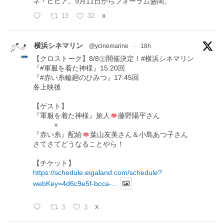
ネ・ピピア。9月11日からフォーラム盛岡。
13
32
X
横浜シネマリン
@ycinemarine
·
18h
【クロストーク】8/8㊏開催決定！#横浜シネマリン
『#軍服を着た神様』15:20回
『#赤い糸輪廻のひみつ』17:45回
各上映後
【ゲスト】
『軍服を着た神様』旅人
藤野陽平さん
×
『赤い糸』配給
葉山友美さん＆小島あつ子さん
さてさてどうなることやら！
【チケット】
https://schedule.eigaland.com/schedule?
webKey=4d6c9e5f-bcca-...
3
3
X