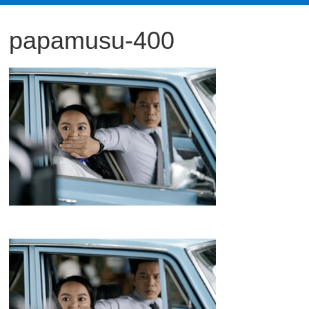
観
papamusu-400
た
い
映
画
は
こ
の
街
で