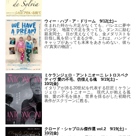
ウィー・ハブ・ア・ドリーム 9/12(土)～
生まれた時から片足がなくても、バレエに夢中
の少女。 地震で片足を失っても、ダンスに励む
親友同士。 目が見えなくても、金メダリストを
目指し風を切って走る少年。 これは、ハンディ
キャップがあっても未来をあきらめない、彼ら
の“真実の物語”。
ミケランジェロ・アントニオーニ レトロスペク
ティヴ 愛の不毛、彷徨える魂 9/19(土)－
10/2(金)
イタリアが誇る20世紀を代表する巨匠ミケラン
ジェロ・アントニオーニ。 現代人が抱える孤
独、愛の不毛を描き、世界を揺るがした初期代
表作がスクリーンに甦る。
クロード・シャブロル傑作選 vol.2 9/19(土)－
10/2(金)