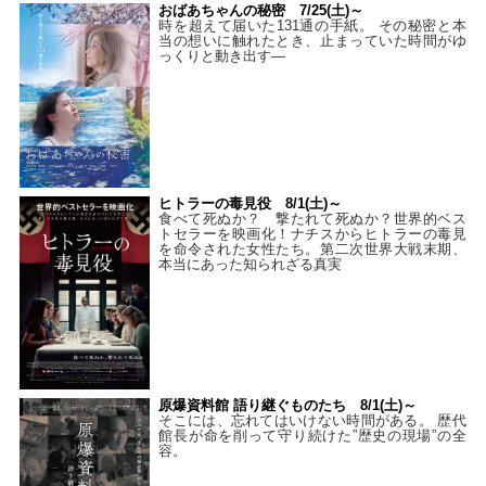
おばあちゃんの秘密 7/25(土)～
時を超えて届いた131通の手紙。 その秘密と本
当の想いに触れたとき、止まっていた時間がゆ
っくりと動き出す―
ヒトラーの毒見役 8/1(土)～
食べて死ぬか？ 撃たれて死ぬか？世界的ベス
トセラーを映画化！ナチスからヒトラーの毒見
を命令された女性たち。第二次世界大戦末期、
本当にあった知られざる真実
原爆資料館 語り継ぐものたち 8/1(土)～
そこには、忘れてはいけない時間がある。 歴代
館長が命を削って守り続けた”歴史の現場”の全
容。