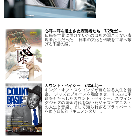
心耳～耳を澄まさぬ表現者たち 7/25(土)～
伝統を世界に届けていたのは耳の聞こえない表
現者たちだった。 日本の文化と伝統を世界へ繋
げる手話の縁。
カウント・ベイシー 7/25(土)～
キング・オブ・スウィングが自ら語る人生と音
楽。 ジャズとブルースを融合させ、リズムに革
命をもたらしたカウント・ベイシー。スウィン
グジャズの黄金時代を築いたジャズピアニスト
の人生と音楽、そして知られざるプライベート
を追う自伝的ドキュメンタリー。