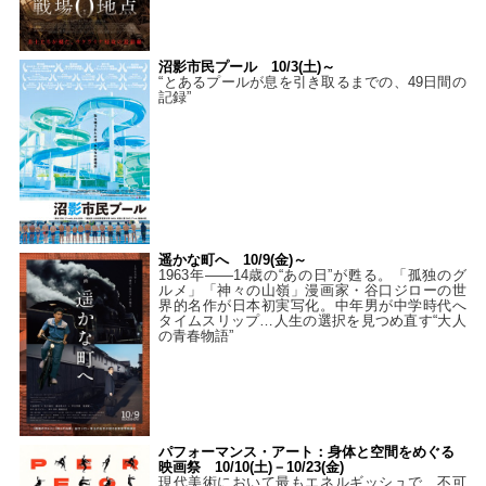
沼影市民プール 10/3(土)～
“とあるプールが息を引き取るまでの、49日間の
記録”
遥かな町へ 10/9(金)～
1963年――14歳の“あの日”が甦る。「孤独のグ
ルメ」「神々の山嶺」漫画家・谷口ジローの世
界的名作が日本初実写化。中年男が中学時代へ
タイムスリップ…人生の選択を見つめ直す“大人
の青春物語”
パフォーマンス・アート：身体と空間をめぐる
映画祭 10/10(土)－10/23(金)
現代美術において最もエネルギッシュで、不可