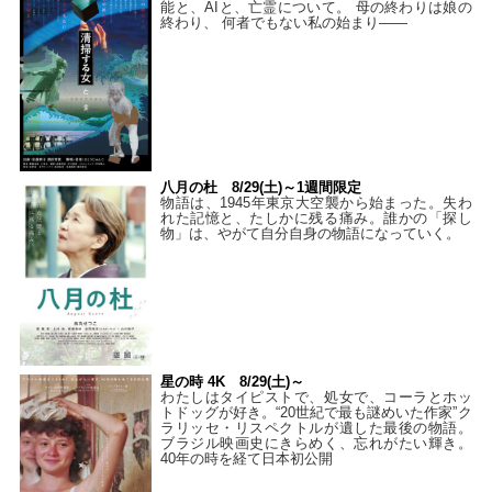
能と、AIと、亡霊について。 母の終わりは娘の
終わり、 何者でもない私の始まり――
八月の杜 8/29(土)～1週間限定
物語は、1945年東京大空襲から始まった。失わ
れた記憶と、たしかに残る痛み。誰かの「探し
物」は、やがて自分自身の物語になっていく。
星の時 4K 8/29(土)～
わたしはタイピストで、処⼥で、コーラとホッ
トドッグが好き。“20世紀で最も謎めいた作家”ク
ラリッセ・リスペクトルが遺した最後の物語。
ブラジル映画史にきらめく、忘れがたい輝き。
40年の時を経て⽇本初公開