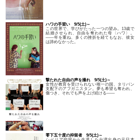
ハワの手習い 9/5(土)～
この世界で、学びがたった一つの望み。13歳で
結婚させられ、自由を奪われた母〈ハワ〉。
——年を重ね、多くの挫折を経てもなお、彼女
は諦めなかった。
撃たれた自由の声を撮れ 9/5(土)～
女性が教育を受けられない唯一の国、タリバン
支配下のアフガニスタン。夢も希望も奪われ、
傷つき、それでも声を上げ続ける——
零下五十度の抑留者 9/5(土)～
シベリア抑留から生還した台湾出身の元日本