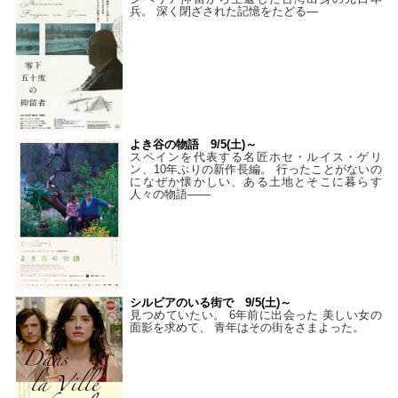
兵。 深く閉ざされた記憶をたどる—
よき谷の物語 9/5(土)～
スペインを代表する名匠ホセ・ルイス・ゲリ
ン、10年ぶりの新作長編。 行ったことがないの
になぜか懐かしい、ある土地とそこに暮らす
人々の物語――
シルビアのいる街で 9/5(土)～
見つめていたい。 6年前に出会った 美しい女の
面影を求めて、 青年はその街をさまよった。