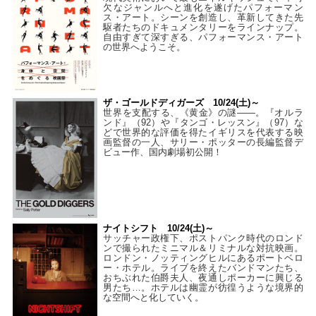
欠なジャンルへと進化を遂げたパフォーマン
ス・アート。シーンを創造し、革新してきた先
駆者たちのドキュメンタリーをラインナップ。
自由すぎて深すぎる、パフォーマンス・アート
の世界へようこそ。
ザ・ゴールドディガーズ 10/24(土)～
世界を支配する、《黄金》の謎――。『オルラ
ンド』（92）や『タンゴ・レッスン』（97）な
どで世界的な評価を得たイギリスを代表する映
画監督の一人、サリー・ポッターの長編監督デ
ビュー作、国内劇場初公開！
ナイトシフト 10/24(土)～
サッチャー政権下、ポストパンク時代のロンド
ンで撮られたミニマル＆リミナルな対抗映画。
ロンドン・ノッティングヒルにあるポートベロ
ー・ホテル。ライブを終えたバンドマンたち、
おちぶれた伯爵夫人、夜通しポーカーに興じる
男たち…。ホテルは幽霊が彷徨うような境界的
な空間へと化していく。