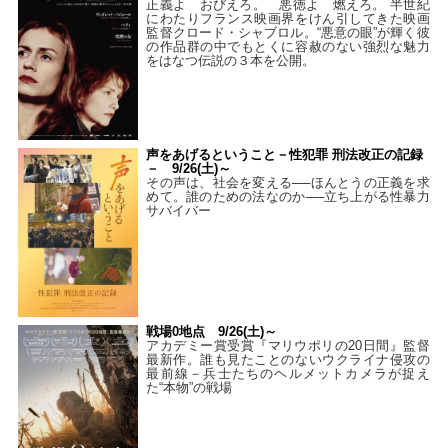
正義よ おびえろ。 悪徳よ 燃えろ。 半世紀
にわたりフランス映画界をけん引してきた映画
監督クロード・シャブロル。“悪意の眼”が輝く彼
の作品群の中でもとくに容赦のない強烈な魅力
をはなつ伝説の３本を公開。
声をあげるということ－性犯罪 刑法改正の記録
－ 9/26(土)～
その声は、社会を変える──ほんとうの正義を求
めて。誰のための法なのか──立ち上がる性暴力
サバイバー
戦場0地点 9/26(土)～
アカデミー賞受賞『マリウポリの20日間』監督
最新作。誰も見たことのないウクライナ侵攻の
最前線－兵士たちのヘルメットカメラが捉え
た“本物”の戦場