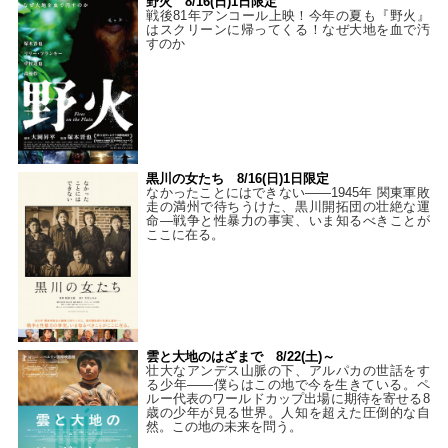
野火 8/16(日)1日限定
戦後81年アンコール上映！今年の夏も『野火』
はスクリーンに帰ってくる！なぜ大地を血で汚
すのか
黒川の女たち 8/16(日)1日限定
なかったことにはできない——1945年 関東軍敗
走の満州で待ちうけた、黒川開拓団の壮絶な運
命―戦争と性暴力の事実、いま知るべきことが
ここに在る。
雲と大地のはざまで 8/22(土)～
壮大なアンデス山脈の下、アルパカの世話をす
る少年――僕らはこの地で今を生きている。ペ
ルー代表のワールドカップ出場に期待を寄せる8
歳の少年が見る世界。人知を超えた圧倒的な自
然。この地の未来を問う。