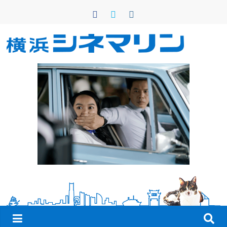
コ
ン
テ
ン
横
ツ
へ
浜
ス
キ
シ
ッ
プ
ネ
マ
リ
ン