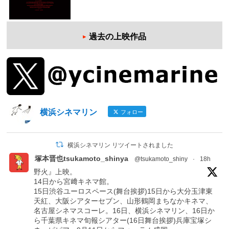
過去の上映作品
横浜シネマリン
フォロー
横浜シネマリン リツイートされました
塚本晋也tsukamoto_shinya
@tsukamoto_shiny
·
18h
野火』上映。
14日から宮﨑キネマ館。
15日渋谷ユーロスペース(舞台挨拶)15日から大分玉津東
天紅、大阪シアターセブン、山形鶴岡まちなかキネマ、
名古屋シネマスコーレ。16日、横浜シネマリン、16日か
ら千葉県キネマ旬報シアター(16日舞台挨拶)兵庫宝塚シ