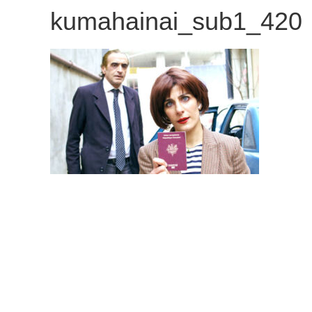
kumahainai_sub1_420
観
た
い
映
画
は
こ
の
街
で