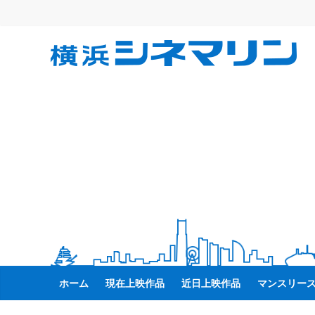
コ
ン
テ
横
ン
ツ
へ
浜
ス
キ
シ
ッ
プ
ネ
マ
リ
ホーム
現在上映作品
近日上映作品
マンスリー
ン