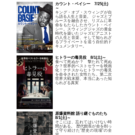
カウント・ベイシー 7/25(土)
～
キング・オブ・スウィングが自
ら語る人生と音楽。 ジャズとブ
ルースを融合させ、リズムに革
命をもたらしたカウント・ベイ
シー。スウィングジャズの黄金
時代を築いたジャズピアニスト
の人生と音楽、そして知られざ
るプライベートを追う自伝的ド
キュメンタリー。
ヒトラーの毒見役 8/1(土)～
食べて死ぬか？ 撃たれて死ぬ
か？世界的ベストセラーを映画
化！ナチスからヒトラーの毒見
を命令された女性たち。第二次
世界大戦末期、本当にあった知
られざる真実
原爆資料館 語り継ぐものたち
8/1(土)～
そこには、忘れてはいけない時
間がある。 歴代館長が命を削っ
て守り続けた”歴史の現場”の全
容。