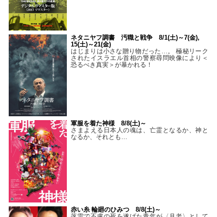
ネタニヤフ調書 汚職と戦争 8/1(土)～7(金),
15(土)～21(金)
はじまりは小さな贈り物だった…。 極秘リーク
されたイスラエル首相の警察尋問映像により＜
恐るべき真実＞が暴かれる！
軍服を着た神様 8/8(土)～
さまよえる日本人の魂は、亡霊となるか、神と
なるか、それとも…
赤い糸 輪廻のひみつ 8/8(土)～
落雷で不慮の死を遂げた青年が〈月老〉として