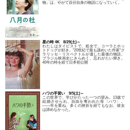
物」は、やがて自分自身の物語になっていく。
星の時 4K 8/29(土)～
わたしはタイピストで、処⼥で、コーラとホッ
トドッグが好き。“20世紀で最も謎めいた作家”ク
ラリッセ・リスペクトルが遺した最後の物語。
ブラジル映画史にきらめく、忘れがたい輝き。
40年の時を経て⽇本初公開
ハワの手習い 9/5(土)～
この世界で、学びがたった一つの望み。13歳で
結婚させられ、自由を奪われた母〈ハワ〉。
——年を重ね、多くの挫折を経てもなお、彼女
は諦めなかった。