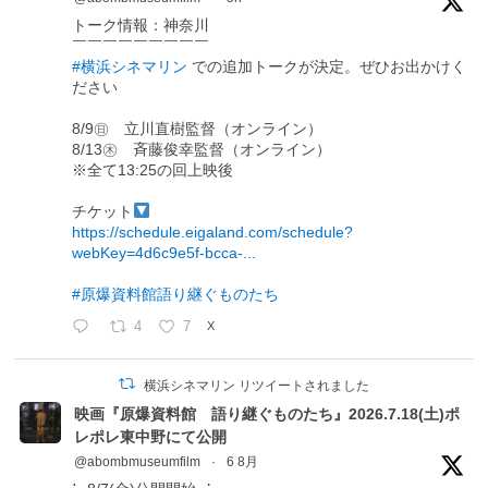
トーク情報：神奈川
￣￣￣￣￣￣￣￣￣
#横浜シネマリン
での追加トークが決定。ぜひお出かけく
ださい
8/9㊐ 立川直樹監督（オンライン）
8/13㊍ 斉藤俊幸監督（オンライン）
※全て13:25の回上映後
チケット
https://schedule.eigaland.com/schedule?
webKey=4d6c9e5f-bcca-...
#原爆資料館語り継ぐものたち
4
7
X
横浜シネマリン リツイートされました
映画『原爆資料館 語り継ぐものたち』2026.7.18(土)ポ
レポレ東中野にて公開
@abombmuseumfilm
·
6 8月