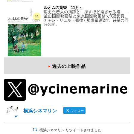
ルオムの黄昏 11月～
消えた恋人の痕跡と、探すほど遠ざかる道——
釜山国際映画祭と東京国際映画祭で3冠受賞。
チャン・リュル（張律）監督最新2作、待望の同
時公開。
過去の上映作品
横浜シネマリン
フォロー
横浜シネマリン リツイートされました