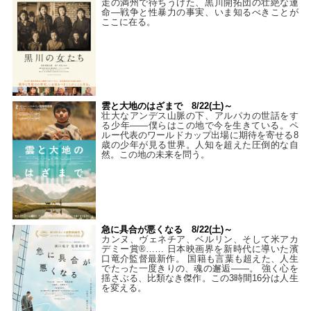
走の満州で待ちうけた、黒川開拓団の壮絶な運
命―戦争と性暴力の事実、いま知るべきことが
ここに在る。
雲と大地のはざまで 8/22(土)～
壮大なアンデス山脈の下、アルパカの世話をす
る少年――僕らはこの地で今を生きている。ペ
ルー代表のワールドカップ出場に期待を寄せる8
歳の少年が見る世界。人知を超えた圧倒的な自
然。この地の未来を問う。
急に具合が悪くなる 8/22(土)～
カンヌ、ヴェネチア、ベルリン、そして米アカ
デミー賞®…… 日本映画界を新時代に導いた濱
口竜介監督最新作。 国籍も言葉も超えた、人生
でたった一度きりの、魂の邂逅――。 強く心を
揺さぶる、比類なき傑作。この3時間16分は人生
を変える。