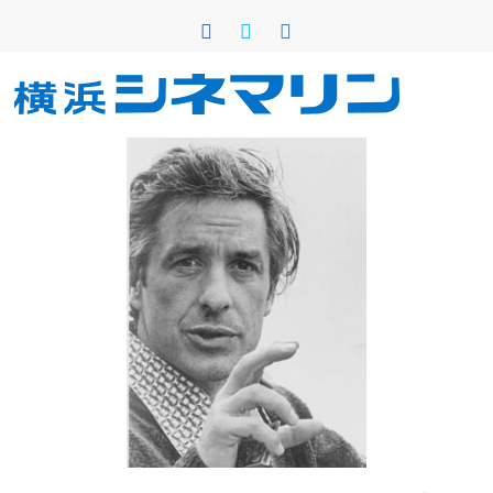
コ
ン
テ
ン
横
ツ
へ
浜
ス
キ
シ
ッ
プ
ネ
マ
リ
ン