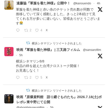
遠藤協『軍服を着た神様』公開中！
@kanouendo
·
4h
軍服を着た神様と赤い糸のチケット売れ数が同数で
推移していて深く感動しました。きっと2本続けて見
てくれる方が多いに違いない。皆様ありがとうございま
す
2
4
X
横浜シネマリン リツイートされました
映画『軍服を着た神様』 | 三叉路フィルム
@sansarofilm
·
5h
横浜シネマリン8/8
作品の枠を超えた台湾クロストーク開催！
お見逃しなく！
2
5
X
横浜シネマリン リツイートされました
映画『原爆資料館 語り継ぐものたち』2026.7.18(土)ポ
レポレ東中野にて公開
@abombmuseumfilm
·
5h