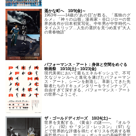
遥かな町へ 10/9(金)～
1963年――14歳の“あの日”が甦る。「孤独のグ
ルメ」「神々の山嶺」漫画家・谷口ジローの世
界的名作が日本初実写化。中年男が中学時代へ
タイムスリップ…人生の選択を見つめ直す“大人
の青春物語”
パフォーマンス・アート：身体と空間をめぐる
映画祭 10/10(土)－10/23(金)
現代美術において最もエネルギッシュで、不可
欠なジャンルへと進化を遂げたパフォーマン
ス・アート。シーンを創造し、革新してきた先
駆者たちのドキュメンタリーをラインナップ。
自由すぎて深すぎる、パフォーマンス・アート
の世界へようこそ。
ザ・ゴールドディガーズ 10/24(土)～
世界を支配する、《黄金》の謎――。『オルラ
ンド』（92）や『タンゴ・レッスン』（97）な
どで世界的な評価を得たイギリスを代表する映
画監督の一人、サリー・ポッターの長編監督デ