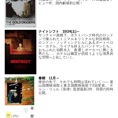
ビュー作、国内劇場初公開！
ナイトシフト 10/24(土)～
サッチャー政権下、ポストパンク時代のロンド
ンで撮られたミニマル＆リミナルな対抗映画。
ロンドン・ノッティングヒルにあるポートベロ
ー・ホテル。ライブを終えたバンドマンたち、
おちぶれた伯爵夫人、夜通しポーカーに興じる
男たち…。ホテルは幽霊が彷徨うような境界的
な空間へと化していく。
春樹 11月～
挫折の先で、それでも時間は流れていく—— 釜
山国際映画祭と東京国際映画祭で3冠受賞。 チ
ャン・リュル（張律）監督最新2作、待望の同時
公開。