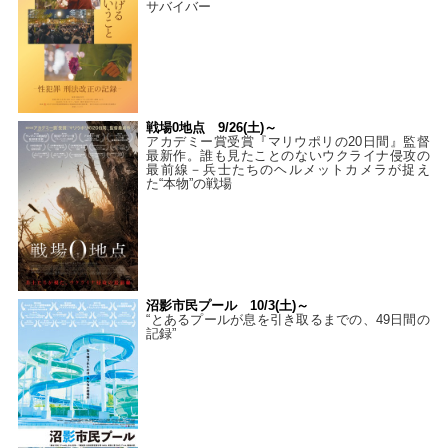
サバイバー
戦場0地点 9/26(土)～
アカデミー賞受賞『マリウポリの20日間』監督
最新作。誰も見たことのないウクライナ侵攻の
最前線－兵士たちのヘルメットカメラが捉え
た“本物”の戦場
沼影市民プール 10/3(土)～
“とあるプールが息を引き取るまでの、49日間の
記録”