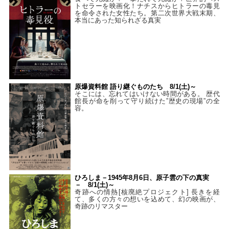
トセラーを映画化！ナチスからヒトラーの毒見
を命令された女性たち。第二次世界大戦末期、
本当にあった知られざる真実
原爆資料館 語り継ぐものたち 8/1(土)～
そこには、忘れてはいけない時間がある。 歴代
館長が命を削って守り続けた”歴史の現場”の全
容。
ひろしま－1945年8月6日、原子雲の下の真実
－ 8/1(土)～
奇跡への情熱[核廃絶プロジェクト] 長きを経
て、多くの方々の想いを込めて、幻の映画が、
奇跡のリマスター