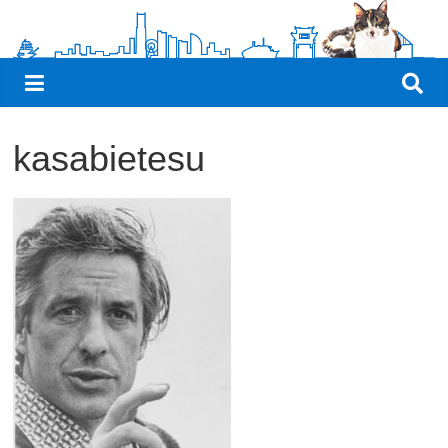
観
た
い
映
画
kasabietesu
は
こ
の
街
で