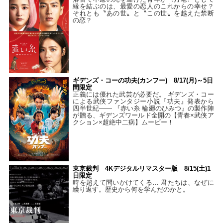
縁を結ぶのは、最愛の恋人のこれからの幸せ？
それとも〝あの世〟と〝この世〟を越えた禁断
の恋？
ギデンズ・コーの功夫(カンフー) 8/17(月)～5日
間限定
正義には優れた武芸が必要だ。 ギデンズ・コー
による武侠ファンタジー小説『功夫』発表から
四半世紀―― 『赤い糸 輪廻のひみつ』の製作陣
が贈る、ギデンズワールド全開の【青春×武侠ア
クション×超絶中二病】ムービー！
東京裁判 4Kデジタルリマスター版 8/15(土)1
日限定
時を超えて問いかけてくる… 君たちは、なぜに
繰り返す。歴史から何を学んだのかと。