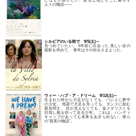
になぜか懐かしい、ある土地とそこに暮らす
人々の物語――
シルビアのいる街で 9/5(土)～
見つめていたい。 6年前に出会った 美しい女の
面影を求めて、 青年はその街をさまよった。
ウィー・ハブ・ア・ドリーム 9/12(土)～
生まれた時から片足がなくても、バレエに夢中
の少女。 地震で片足を失っても、ダンスに励む
親友同士。 目が見えなくても、金メダリストを
目指し風を切って走る少年。 これは、ハンディ
キャップがあっても未来をあきらめない、彼ら
の“真実の物語”。