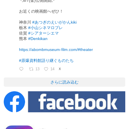
⋱8/7(金)公開開始⋰
お近くの映画館へぜひ！
神奈川
#あつぎのえいがかんkiki
栃木
#小山シネマロブレ
佐賀
#シアターシエマ
熊本
#Denkikan
https://abombmuseum-film.com/#theater
#原爆資料館語り継ぐものたち
13
14
X
さらに読み込む