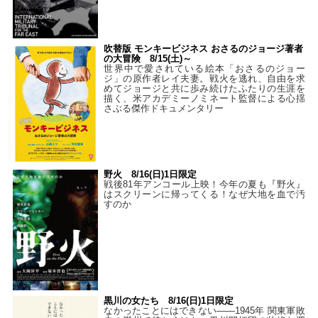
吹替版 モンキービジネス おさるのジョージ著者
の大冒険 8/15(土)～
世界中で愛されている絵本「おさるのジョー
ジ」の原作者レイ夫妻。戦火を逃れ、自由を求
めてジョージと共に歩み続けたふたりの生涯を
描く、米アカデミーノミネート監督による心揺
さぶる傑作ドキュメンタリー
野火 8/16(日)1日限定
戦後81年アンコール上映！今年の夏も『野火』
はスクリーンに帰ってくる！なぜ大地を血で汚
すのか
黒川の女たち 8/16(日)1日限定
なかったことにはできない——1945年 関東軍敗