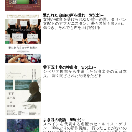
撃たれた自由の声を撮れ 9/5(土)～
女性が教育を受けられない唯一の国、タリバン
支配下のアフガニスタン。夢も希望も奪われ、
傷つき、それでも声を上げ続ける——
零下五十度の抑留者 9/5(土)～
シベリア抑留から生還した台湾出身の元日本
兵。 深く閉ざされた記憶をたどる—
よき谷の物語 9/5(土)～
スペインを代表する名匠ホセ・ルイス・ゲリ
ン、10年ぶりの新作長編。 行ったことがないの