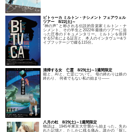
ビトゥーカ ミルトン・ナシメント フェアウェル
ツアー 8/22(土)～
“神の声” と称される伝説的音楽家ミルトン・ナ
シメント、その半生と2022年最後のツアーに迫
った圧巻のドキュメンタリー。ミルトンを崇拝
する57名による証言と、本人のインタヴュー&ラ
イブフッテージで綴る115分。
清掃する女 亡霊 8/29(土)～1週間限定
能と、AIと、亡霊について。 母の終わりは娘の
終わり、 何者でもない私の始まり――
八月の杜 8/29(土)～1週間限定
物語は、1945年東京大空襲から始まった。失わ
れた記憶と、たしかに残る痛み。誰かの「探し