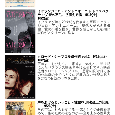
ミケランジェロ・アントニオーニ レトロスペク
ティヴ 愛の不毛、彷徨える魂 9/19(土)－
10/2(金)
イタリアが誇る20世紀を代表する巨匠ミケラン
ジェロ・アントニオーニ。 現代人が抱える孤
独、愛の不毛を描き、世界を揺るがした初期代
表作がスクリーンに甦る。
クロード・シャブロル傑作選 vol.2 9/19(土)－
10/2(金)
正義よ おびえろ。 悪徳よ 燃えろ。 半世紀
にわたりフランス映画界をけん引してきた映画
監督クロード・シャブロル。“悪意の眼”が輝く彼
の作品群の中でもとくに容赦のない強烈な魅力
をはなつ伝説の３本を公開。
声をあげるということ－性犯罪 刑法改正の記録
－ 9/26(土)～
その声は、社会を変える──ほんとうの正義を求
めて。誰のための法なのか──立ち上がる性暴力