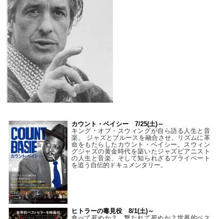
カウント・ベイシー 7/25(土)～
キング・オブ・スウィングが自ら語る人生と音
楽。 ジャズとブルースを融合させ、リズムに革
命をもたらしたカウント・ベイシー。スウィン
グジャズの黄金時代を築いたジャズピアニスト
の人生と音楽、そして知られざるプライベート
を追う自伝的ドキュメンタリー。
ヒトラーの毒見役 8/1(土)～
食べて死ぬか？ 撃たれて死ぬか？世界的ベス