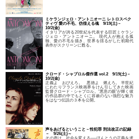
ミケランジェロ・アントニオーニ レトロスペク
ティヴ 愛の不毛、彷徨える魂 9/19(土)－
10/2(金)
イタリアが誇る20世紀を代表する巨匠ミケラン
ジェロ・アントニオーニ。 現代人が抱える孤
独、愛の不毛を描き、世界を揺るがした初期代
表作がスクリーンに甦る。
クロード・シャブロル傑作選 vol.2 9/19(土)－
10/2(金)
正義よ おびえろ。 悪徳よ 燃えろ。 半世紀
にわたりフランス映画界をけん引してきた映画
監督クロード・シャブロル。“悪意の眼”が輝く彼
の作品群の中でもとくに容赦のない強烈な魅力
をはなつ伝説の３本を公開。
声をあげるということ－性犯罪 刑法改正の記録
－ 9/26(土)～
その声は、社会を変える──ほんとうの正義を求