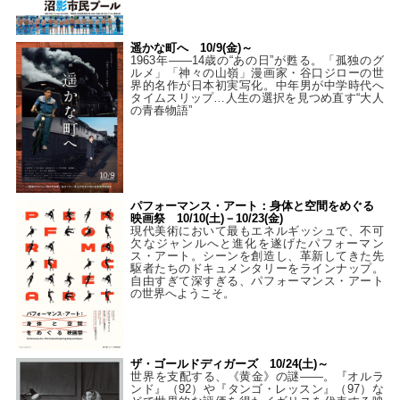
遥かな町へ 10/9(金)～
1963年――14歳の“あの日”が甦る。「孤独のグ
ルメ」「神々の山嶺」漫画家・谷口ジローの世
界的名作が日本初実写化。中年男が中学時代へ
タイムスリップ…人生の選択を見つめ直す“大人
の青春物語”
パフォーマンス・アート：身体と空間をめぐる
映画祭 10/10(土)－10/23(金)
現代美術において最もエネルギッシュで、不可
欠なジャンルへと進化を遂げたパフォーマン
ス・アート。シーンを創造し、革新してきた先
駆者たちのドキュメンタリーをラインナップ。
自由すぎて深すぎる、パフォーマンス・アート
の世界へようこそ。
ザ・ゴールドディガーズ 10/24(土)～
世界を支配する、《黄金》の謎――。『オルラ
ンド』（92）や『タンゴ・レッスン』（97）な