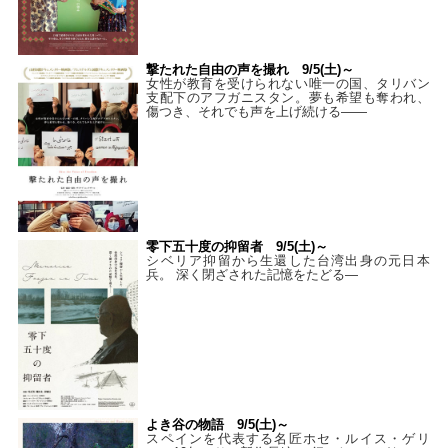
撃たれた自由の声を撮れ 9/5(土)～
女性が教育を受けられない唯一の国、タリバン
支配下のアフガニスタン。夢も希望も奪われ、
傷つき、それでも声を上げ続ける——
零下五十度の抑留者 9/5(土)～
シベリア抑留から生還した台湾出身の元日本
兵。 深く閉ざされた記憶をたどる—
よき谷の物語 9/5(土)～
スペインを代表する名匠ホセ・ルイス・ゲリ