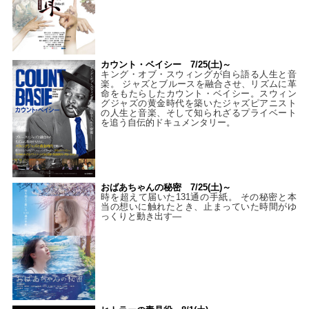
カウント・ベイシー 7/25(土)～
キング・オブ・スウィングが自ら語る人生と音
楽。 ジャズとブルースを融合させ、リズムに革
命をもたらしたカウント・ベイシー。スウィン
グジャズの黄金時代を築いたジャズピアニスト
の人生と音楽、そして知られざるプライベート
を追う自伝的ドキュメンタリー。
おばあちゃんの秘密 7/25(土)～
時を超えて届いた131通の手紙。 その秘密と本
当の想いに触れたとき、止まっていた時間がゆ
っくりと動き出す―