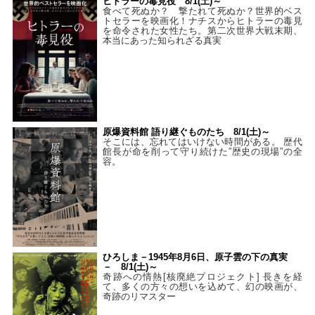
ヒトラーの毒見役 8/1(土)～
食べて死ぬか？ 撃たれて死ぬか？世界的ベス
トセラーを映画化！ナチスからヒトラーの毒見
を命令された女性たち。第二次世界大戦末期、
本当にあった知られざる真実
原爆資料館 語り継ぐものたち 8/1(土)～
そこには、忘れてはいけない時間がある。 歴代
館長が命を削って守り続けた”歴史の現場”の全
容。
ひろしま－1945年8月6日、原子雲の下の真実
－ 8/1(土)～
奇跡への情熱[核廃絶プロジェクト] 長きを経
て、多くの方々の想いを込めて、幻の映画が、
奇跡のリマスター