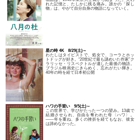
れた記憶と、たしかに残る痛み。誰かの「探し
物」は、やがて自分自身の物語になっていく。
星の時 4K 8/29(土)～
わたしはタイピストで、処⼥で、コーラとホッ
トドッグが好き。“20世紀で最も謎めいた作家”ク
ラリッセ・リスペクトルが遺した最後の物語。
ブラジル映画史にきらめく、忘れがたい輝き。
40年の時を経て⽇本初公開
ハワの手習い 9/5(土)～
この世界で、学びがたった一つの望み。13歳で
結婚させられ、自由を奪われた母〈ハワ〉。
——年を重ね、多くの挫折を経てもなお、彼女
は諦めなかった。