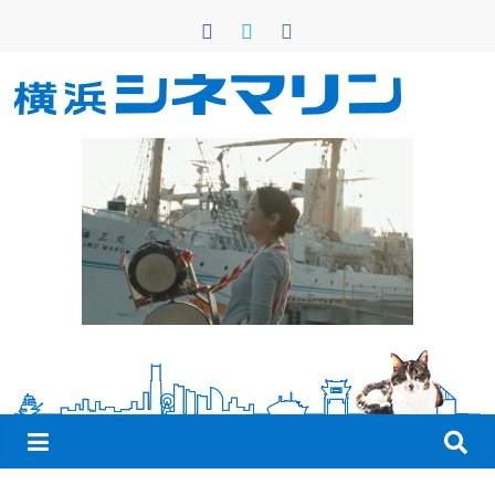
コ
ン
テ
ン
横
ツ
へ
浜
ス
キ
シ
ッ
プ
ネ
マ
リ
ン