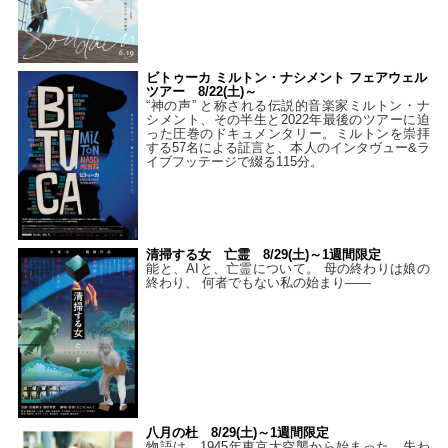
ビトゥーカ ミルトン・ナシメント フェアウェル
ツアー 8/22(土)～
“神の声” と称される伝説的音楽家ミルトン・ナ
シメント、その半生と2022年最後のツアーに迫
った圧巻のドキュメンタリー。ミルトンを崇拝
する57名による証言と、本人のインタヴュー&ラ
イブフッテージで綴る115分。
清掃する女 亡霊 8/29(土)～1週間限定
能と、AIと、亡霊について。 母の終わりは娘の
終わり、 何者でもない私の始まり――
八月の杜 8/29(土)～1週間限定
物語は、1945年東京大空襲から始まった。失わ