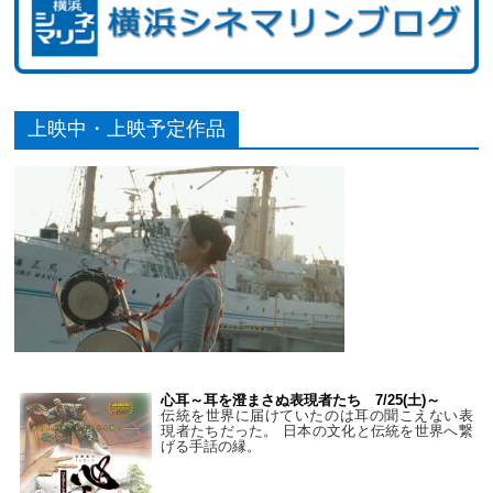
上映中・上映予定作品
心耳～耳を澄まさぬ表現者たち 7/25(土)～
伝統を世界に届けていたのは耳の聞こえない表
現者たちだった。 日本の文化と伝統を世界へ繋
げる手話の縁。