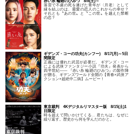
赤い糸 輪廻のひみつ 8/8(土)～
落雷で不慮の死を遂げた青年が〈月老〉として
縁を結ぶのは、最愛の恋人のこれからの幸せ？
それとも〝あの世〟と〝この世〟を越えた禁断
の恋？
ギデンズ・コーの功夫(カンフー) 8/17(月)～5日
間限定
正義には優れた武芸が必要だ。 ギデンズ・コー
による武侠ファンタジー小説『功夫』発表から
四半世紀―― 『赤い糸 輪廻のひみつ』の製作陣
が贈る、ギデンズワールド全開の【青春×武侠ア
クション×超絶中二病】ムービー！
東京裁判 4Kデジタルリマスター版 8/15(土)1
日限定
時を超えて問いかけてくる… 君たちは、なぜに
繰り返す。歴史から何を学んだのかと。