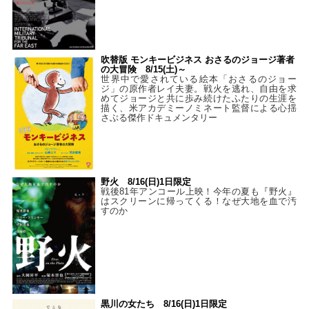
吹替版 モンキービジネス おさるのジョージ著者
の大冒険 8/15(土)～
世界中で愛されている絵本「おさるのジョー
ジ」の原作者レイ夫妻。戦火を逃れ、自由を求
めてジョージと共に歩み続けたふたりの生涯を
描く、米アカデミーノミネート監督による心揺
さぶる傑作ドキュメンタリー
野火 8/16(日)1日限定
戦後81年アンコール上映！今年の夏も『野火』
はスクリーンに帰ってくる！なぜ大地を血で汚
すのか
黒川の女たち 8/16(日)1日限定