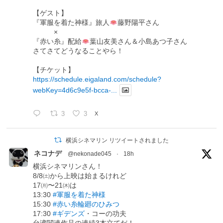
【ゲスト】
『軍服を着た神様』旅人
藤野陽平さん
×
『赤い糸』配給
葉山友美さん＆小島あつ子さん
さてさてどうなることやら！
【チケット】
https://schedule.eigaland.com/schedule?
webKey=4d6c9e5f-bcca-...
3
3
X
横浜シネマリン リツイートされました
ネコナデ
@nekonade045
·
18h
横浜シネマリンさん！
8/8㈯から上映は始まるけれど
17㈪〜21㈭は
13:30
#軍服を着た神様
15:30
#赤い糸輪廻のひみつ
17:30
#ギデンズ
・コーの功夫