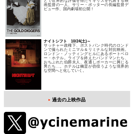
どで世界的な評価を得たイギリスを代表する映
画監督の一人、サリー・ポッターの長編監督デ
ビュー作、国内劇場初公開！
ナイトシフト 10/24(土)～
サッチャー政権下、ポストパンク時代のロンド
ンで撮られたミニマル＆リミナルな対抗映画。
ロンドン・ノッティングヒルにあるポートベロ
ー・ホテル。ライブを終えたバンドマンたち、
おちぶれた伯爵夫人、夜通しポーカーに興じる
男たち…。ホテルは幽霊が彷徨うような境界的
な空間へと化していく。
過去の上映作品