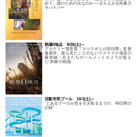
めて。誰のための法なのか──立ち上がる性暴力
サバイバー
戦場0地点 9/26(土)～
アカデミー賞受賞『マリウポリの20日間』監督
最新作。誰も見たことのないウクライナ侵攻の
最前線－兵士たちのヘルメットカメラが捉え
た“本物”の戦場
沼影市民プール 10/3(土)～
“とあるプールが息を引き取るまでの、49日間の
記録”