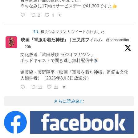
台湾関連作品の連続3本立てだ！
※ちなみに17㈪はサービスデーで¥1,300ですよ
2
4
X
横浜シネマリン リツイートされました
映画『軍服を着た神様』 | 三叉路フィルム
@sansarofilm
·
20h
文化放送「武田砂鉄 ラジオマガジン」
ポッドキャストで聞き逃し無料配信中
遠藤協・藤野陽平（映画『軍服を着た神様』監督＆文化
人類学者）（2026年8月3日放送分）
12
21
X
さらに読み込む