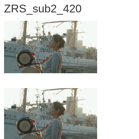
ZRS_sub2_420
観
た
い
映
画
は
こ
の
街
で