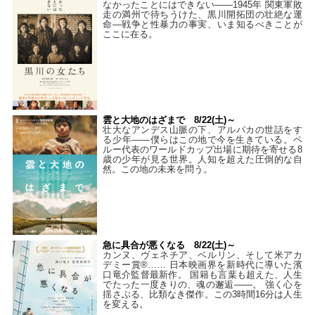
なかったことにはできない——1945年 関東軍敗
走の満州で待ちうけた、黒川開拓団の壮絶な運
命―戦争と性暴力の事実、いま知るべきことが
ここに在る。
雲と大地のはざまで 8/22(土)～
壮大なアンデス山脈の下、アルパカの世話をす
る少年――僕らはこの地で今を生きている。ペ
ルー代表のワールドカップ出場に期待を寄せる8
歳の少年が見る世界。人知を超えた圧倒的な自
然。この地の未来を問う。
急に具合が悪くなる 8/22(土)～
カンヌ、ヴェネチア、ベルリン、そして米アカ
デミー賞®…… 日本映画界を新時代に導いた濱
口竜介監督最新作。 国籍も言葉も超えた、人生
でたった一度きりの、魂の邂逅――。 強く心を
揺さぶる、比類なき傑作。この3時間16分は人生
を変える。