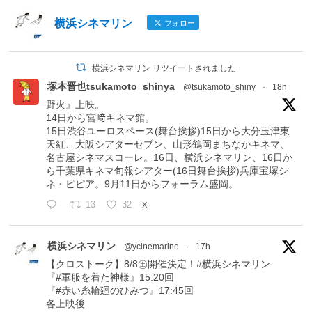
横浜シネマリン
フォロー
横浜シネマリン リツイートされました
塚本晋也tsukamoto_shinya
@tsukamoto_shiny
·
18h
野火』上映。
14日から宮﨑キネマ館。
15日渋谷ユーロスペース(舞台挨拶)15日から大分玉津東
天紅、大阪シアターセブン、山形鶴岡まちなかキネマ、
名古屋シネマスコーレ。16日、横浜シネマリン、16日か
ら千葉県キネマ旬報シアター(16日舞台挨拶)兵庫宝塚シ
ネ・ピピア。9月11日からフォーラム盛岡。
13
32
X
横浜シネマリン
@ycinemarine
·
17h
【クロストーク】8/8㊏開催決定！#横浜シネマリン
『#軍服を着た神様』15:20回
『#赤い糸輪廻のひみつ』17:45回
各上映後