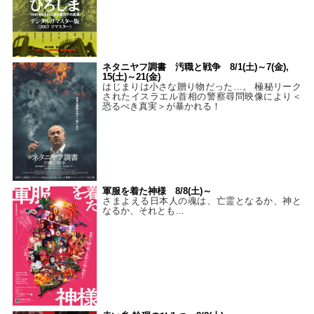
ネタニヤフ調書 汚職と戦争 8/1(土)～7(金),
15(土)～21(金)
はじまりは小さな贈り物だった…。 極秘リーク
されたイスラエル首相の警察尋問映像により＜
恐るべき真実＞が暴かれる！
軍服を着た神様 8/8(土)～
さまよえる日本人の魂は、亡霊となるか、神と
なるか、それとも…