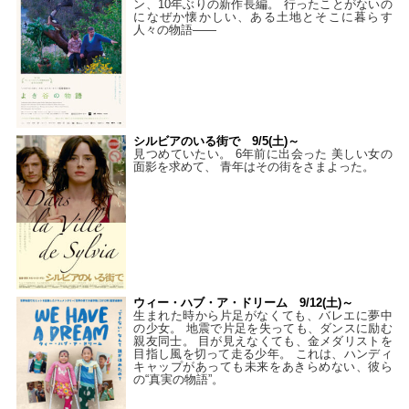
ン、10年ぶりの新作長編。 行ったことがないの
になぜか懐かしい、ある土地とそこに暮らす
人々の物語――
シルビアのいる街で 9/5(土)～
見つめていたい。 6年前に出会った 美しい女の
面影を求めて、 青年はその街をさまよった。
ウィー・ハブ・ア・ドリーム 9/12(土)～
生まれた時から片足がなくても、バレエに夢中
の少女。 地震で片足を失っても、ダンスに励む
親友同士。 目が見えなくても、金メダリストを
目指し風を切って走る少年。 これは、ハンディ
キャップがあっても未来をあきらめない、彼ら
の“真実の物語”。