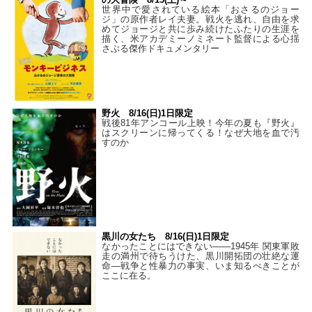
世界中で愛されている絵本「おさるのジョー
ジ」の原作者レイ夫妻。戦火を逃れ、自由を求
めてジョージと共に歩み続けたふたりの生涯を
描く、米アカデミーノミネート監督による心揺
さぶる傑作ドキュメンタリー
野火 8/16(日)1日限定
戦後81年アンコール上映！今年の夏も『野火』
はスクリーンに帰ってくる！なぜ大地を血で汚
すのか
黒川の女たち 8/16(日)1日限定
なかったことにはできない——1945年 関東軍敗
走の満州で待ちうけた、黒川開拓団の壮絶な運
命―戦争と性暴力の事実、いま知るべきことが
ここに在る。