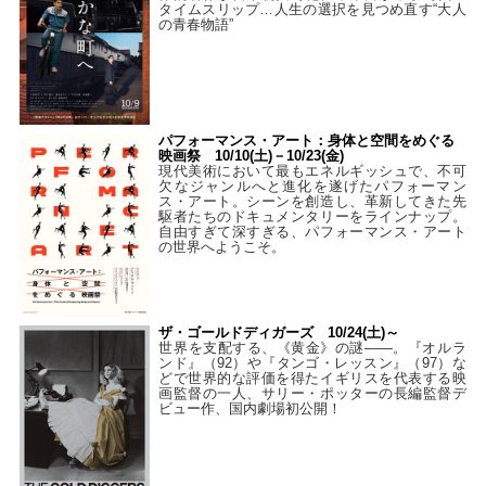
タイムスリップ…人生の選択を見つめ直す“大人
の青春物語”
パフォーマンス・アート：身体と空間をめぐる
映画祭 10/10(土)－10/23(金)
現代美術において最もエネルギッシュで、不可
欠なジャンルへと進化を遂げたパフォーマン
ス・アート。シーンを創造し、革新してきた先
駆者たちのドキュメンタリーをラインナップ。
自由すぎて深すぎる、パフォーマンス・アート
の世界へようこそ。
ザ・ゴールドディガーズ 10/24(土)～
世界を支配する、《黄金》の謎――。『オルラ
ンド』（92）や『タンゴ・レッスン』（97）な
どで世界的な評価を得たイギリスを代表する映
画監督の一人、サリー・ポッターの長編監督デ
ビュー作、国内劇場初公開！