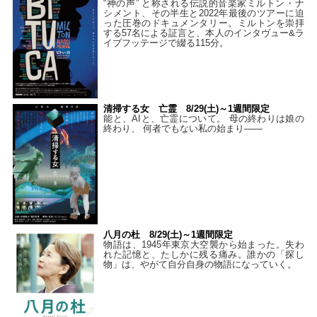
“神の声” と称される伝説的音楽家ミルトン・ナ
シメント、その半生と2022年最後のツアーに迫
った圧巻のドキュメンタリー。ミルトンを崇拝
する57名による証言と、本人のインタヴュー&ラ
イブフッテージで綴る115分。
清掃する女 亡霊 8/29(土)～1週間限定
能と、AIと、亡霊について。 母の終わりは娘の
終わり、 何者でもない私の始まり――
八月の杜 8/29(土)～1週間限定
物語は、1945年東京大空襲から始まった。失わ
れた記憶と、たしかに残る痛み。誰かの「探し
物」は、やがて自分自身の物語になっていく。