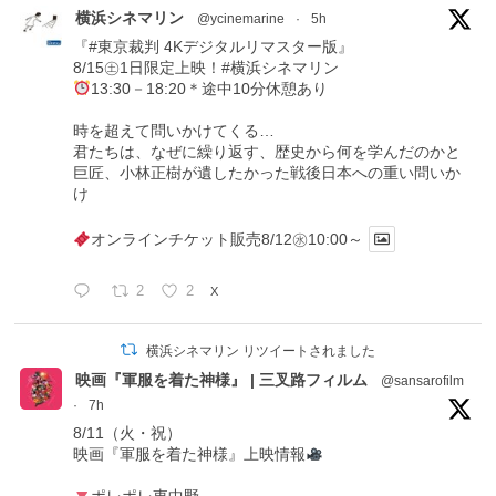
横浜シネマリン
@ycinemarine
·
5h
『#東京裁判 4Kデジタルリマスター版』
8/15㊏1日限定上映！#横浜シネマリン
13:30－18:20＊途中10分休憩あり
時を超えて問いかけてくる…
君たちは、なぜに繰り返す、歴史から何を学んだのかと
巨匠、小林正樹が遺したかった戦後日本への重い問いか
け
オンラインチケット販売8/12㊌10:00～
2
2
X
横浜シネマリン リツイートされました
映画『軍服を着た神様』 | 三叉路フィルム
@sansarofilm
·
7h
8/11（火・祝）
映画『軍服を着た神様』上映情報