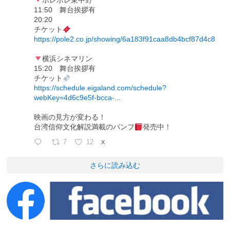
ポレポレ東中野
11:50 舞台挨拶有
20:20
チケット
https://pole2.co.jp/showing/6a183f91caa8db4bcf87d4c8
横浜シネマリン
15:20 舞台挨拶有
チケット
https://schedule.eigaland.com/schedule?
webKey=4d6c9e5f-bcca-...
映画の見方が変わる！
台湾信仰文化解説満載のパンフ
発売中！
7
12
X
さらに読み込む