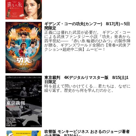
ギデンズ・コーの功夫(カンフー) 8/17(月)～5日
間限定
正義には優れた武芸が必要だ。 ギデンズ・コー
による武侠ファンタジー小説『功夫』発表から
四半世紀―― 『赤い糸 輪廻のひみつ』の製作陣
が贈る、ギデンズワールド全開の【青春×武侠ア
クション×超絶中二病】ムービー！
東京裁判 4Kデジタルリマスター版 8/15(土)1
日限定
時を超えて問いかけてくる… 君たちは、なぜに
繰り返す。歴史から何を学んだのかと。
吹替版 モンキービジネス おさるのジョージ著者
の大冒険 8/15(土)～