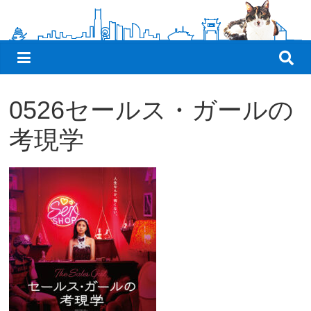
観
た
い
映
画
0526セールス・ガールの
は
こ
考現学
の
街
で