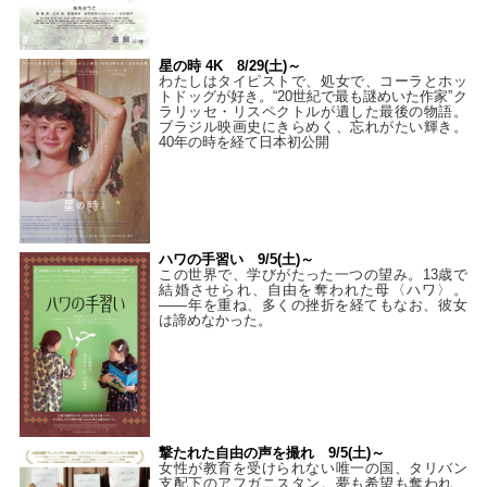
星の時 4K 8/29(土)～
わたしはタイピストで、処⼥で、コーラとホッ
トドッグが好き。“20世紀で最も謎めいた作家”ク
ラリッセ・リスペクトルが遺した最後の物語。
ブラジル映画史にきらめく、忘れがたい輝き。
40年の時を経て⽇本初公開
ハワの手習い 9/5(土)～
この世界で、学びがたった一つの望み。13歳で
結婚させられ、自由を奪われた母〈ハワ〉。
——年を重ね、多くの挫折を経てもなお、彼女
は諦めなかった。
撃たれた自由の声を撮れ 9/5(土)～
女性が教育を受けられない唯一の国、タリバン
支配下のアフガニスタン。夢も希望も奪われ、