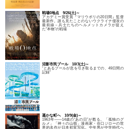
戦場0地点 9/26(土)～
アカデミー賞受賞『マリウポリの20日間』監督
最新作。誰も見たことのないウクライナ侵攻の
最前線－兵士たちのヘルメットカメラが捉え
た“本物”の戦場
沼影市民プール 10/3(土)～
“とあるプールが息を引き取るまでの、49日間の
記録”
遥かな町へ 10/9(金)～
1963年――14歳の“あの日”が甦る。「孤独のグ
ルメ」「神々の山嶺」漫画家・谷口ジローの世
界的名作が日本初実写化。中年男が中学時代へ