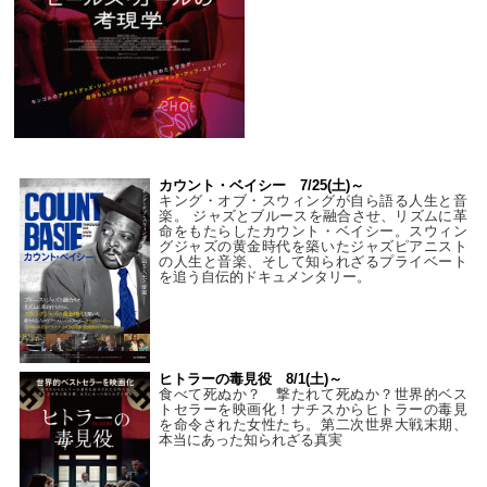
カウント・ベイシー 7/25(土)～
キング・オブ・スウィングが自ら語る人生と音
楽。 ジャズとブルースを融合させ、リズムに革
命をもたらしたカウント・ベイシー。スウィン
グジャズの黄金時代を築いたジャズピアニスト
の人生と音楽、そして知られざるプライベート
を追う自伝的ドキュメンタリー。
ヒトラーの毒見役 8/1(土)～
食べて死ぬか？ 撃たれて死ぬか？世界的ベス
トセラーを映画化！ナチスからヒトラーの毒見
を命令された女性たち。第二次世界大戦末期、
本当にあった知られざる真実