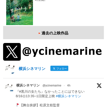
過去の上映作品
横浜シネマリン
フォロー
横浜シネマリン
@ycinemarine
·
4h
『#黒川の女たち』なかったことにはできない
8/16㊐13:35~1日限定上映
#横浜シネマリン
【舞台挨拶】松原文枝監督