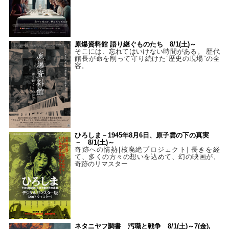
原爆資料館 語り継ぐものたち 8/1(土)～
そこには、忘れてはいけない時間がある。 歴代
館長が命を削って守り続けた”歴史の現場”の全
容。
ひろしま－1945年8月6日、原子雲の下の真実
－ 8/1(土)～
奇跡への情熱[核廃絶プロジェクト] 長きを経
て、多くの方々の想いを込めて、幻の映画が、
奇跡のリマスター
ネタニヤフ調書 汚職と戦争 8/1(土)～7(金),