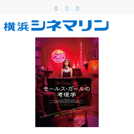
コ
ン
テ
ン
横
ツ
へ
浜
ス
キ
シ
ッ
プ
ネ
マ
リ
ン