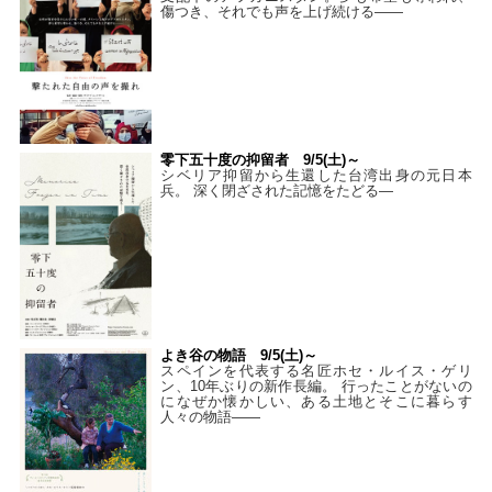
傷つき、それでも声を上げ続ける——
零下五十度の抑留者 9/5(土)～
シベリア抑留から生還した台湾出身の元日本
兵。 深く閉ざされた記憶をたどる—
よき谷の物語 9/5(土)～
スペインを代表する名匠ホセ・ルイス・ゲリ
ン、10年ぶりの新作長編。 行ったことがないの
になぜか懐かしい、ある土地とそこに暮らす
人々の物語――