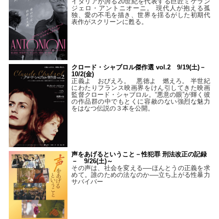
イタリアが誇る20世紀を代表する巨匠ミケラン
ジェロ・アントニオーニ。 現代人が抱える孤
独、愛の不毛を描き、世界を揺るがした初期代
表作がスクリーンに甦る。
クロード・シャブロル傑作選 vol.2 9/19(土)－
10/2(金)
正義よ おびえろ。 悪徳よ 燃えろ。 半世紀
にわたりフランス映画界をけん引してきた映画
監督クロード・シャブロル。“悪意の眼”が輝く彼
の作品群の中でもとくに容赦のない強烈な魅力
をはなつ伝説の３本を公開。
声をあげるということ－性犯罪 刑法改正の記録
－ 9/26(土)～
その声は、社会を変える──ほんとうの正義を求
めて。誰のための法なのか──立ち上がる性暴力
サバイバー