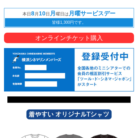
8
10
月
月曜サービスデー
本日
月
日
曜日は
皆様1,300円です。
オンラインチケット購入