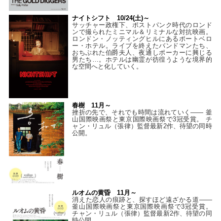
ナイトシフト 10/24(土)～
サッチャー政権下、ポストパンク時代のロンド
ンで撮られたミニマル＆リミナルな対抗映画。
ロンドン・ノッティングヒルにあるポートベロ
ー・ホテル。ライブを終えたバンドマンたち、
おちぶれた伯爵夫人、夜通しポーカーに興じる
男たち…。ホテルは幽霊が彷徨うような境界的
な空間へと化していく。
春樹 11月～
挫折の先で、それでも時間は流れていく—— 釜
山国際映画祭と東京国際映画祭で3冠受賞。 チ
ャン・リュル（張律）監督最新2作、待望の同時
公開。
ルオムの黄昏 11月～
消えた恋人の痕跡と、探すほど遠ざかる道——
釜山国際映画祭と東京国際映画祭で3冠受賞。
チャン・リュル（張律）監督最新2作、待望の同
時公開。