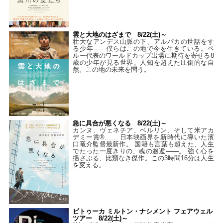
雲と大地のはざまで 8/22(土)～
壮大なアンデス山脈の下、アルパカの世話をす
る少年――僕らはこの地で今を生きている。ペ
ルー代表のワールドカップ出場に期待を寄せる8
歳の少年が見る世界。人知を超えた圧倒的な自
然。この地の未来を問う。
急に具合が悪くなる 8/22(土)～
カンヌ、ヴェネチア、ベルリン、そして米アカ
デミー賞®…… 日本映画界を新時代に導いた濱
口竜介監督最新作。 国籍も言葉も超えた、人生
でたった一度きりの、魂の邂逅――。 強く心を
揺さぶる、比類なき傑作。この3時間16分は人生
を変える。
ビトゥーカ ミルトン・ナシメント フェアウェル
ツアー 8/22(土)～