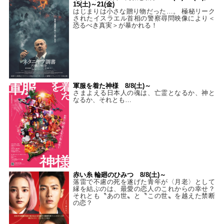
15(土)～21(金)
はじまりは小さな贈り物だった…。 極秘リーク
されたイスラエル首相の警察尋問映像により＜
恐るべき真実＞が暴かれる！
軍服を着た神様 8/8(土)～
さまよえる日本人の魂は、亡霊となるか、神と
なるか、それとも…
赤い糸 輪廻のひみつ 8/8(土)～
落雷で不慮の死を遂げた青年が〈月老〉として
縁を結ぶのは、最愛の恋人のこれからの幸せ？
それとも〝あの世〟と〝この世〟を越えた禁断
の恋？