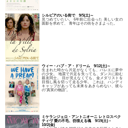
シルビアのいる街で 9/5(土)～
見つめていたい。 6年前に出会った 美しい女の
面影を求めて、 青年はその街をさまよった。
ウィー・ハブ・ア・ドリーム 9/12(土)～
生まれた時から片足がなくても、バレエに夢中
の少女。 地震で片足を失っても、ダンスに励む
親友同士。 目が見えなくても、金メダリストを
目指し風を切って走る少年。 これは、ハンディ
キャップがあっても未来をあきらめない、彼ら
の“真実の物語”。
ミケランジェロ・アントニオーニ レトロスペク
ティヴ 愛の不毛、彷徨える魂 9/19(土)－
10/2(金)