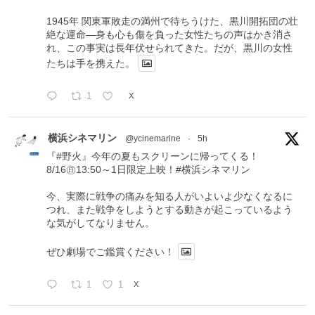
1945年 関東軍敗走の満州で待ちうけた、黒川開拓団の壮
絶な運命―身も心も傷を負った女性たちの声はかき消さ
れ、この事実は長年伏せられてきた。だが、黒川の女性
たちは手を携えた。
1
X
横浜シネマリン
@ycinemarine
·
5h
『#野火』今年の夏もスクリーンに帰ってくる！
8/16㊐13:50～1日限定上映！#横浜シネマリン
今、実際に戦争の痛みを知る人がいよいよ少なくなるに
つれ、また戦争をしようとする動きが起こっているよう
な気がしてなりません。
ぜひ劇場でご鑑賞ください！
1
1
X