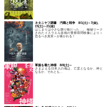
ネタニヤフ調書 汚職と戦争 8/1(土)～7(金),
15(土)～21(金)
はじまりは小さな贈り物だった…。 極秘リーク
されたイスラエル首相の警察尋問映像により＜
恐るべき真実＞が暴かれる！
軍服を着た神様 8/8(土)～
さまよえる日本人の魂は、亡霊となるか、神と
なるか、それとも…