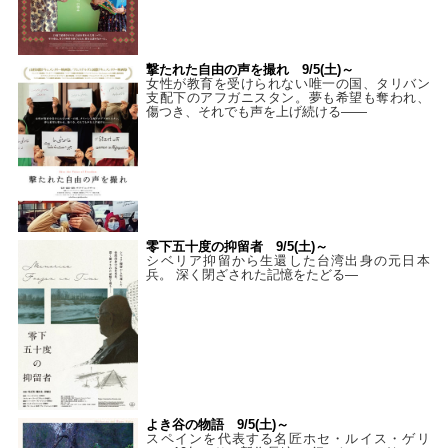
撃たれた自由の声を撮れ 9/5(土)～
女性が教育を受けられない唯一の国、タリバン
支配下のアフガニスタン。夢も希望も奪われ、
傷つき、それでも声を上げ続ける——
零下五十度の抑留者 9/5(土)～
シベリア抑留から生還した台湾出身の元日本
兵。 深く閉ざされた記憶をたどる—
よき谷の物語 9/5(土)～
スペインを代表する名匠ホセ・ルイス・ゲリ