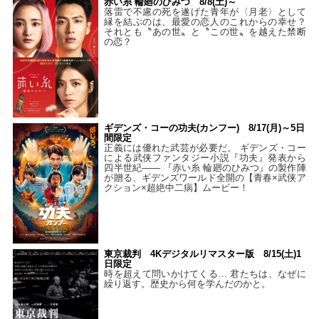
赤い糸 輪廻のひみつ 8/8(土)～
落雷で不慮の死を遂げた青年が〈月老〉として
縁を結ぶのは、最愛の恋人のこれからの幸せ？
それとも〝あの世〟と〝この世〟を越えた禁断
の恋？
ギデンズ・コーの功夫(カンフー) 8/17(月)～5日
間限定
正義には優れた武芸が必要だ。 ギデンズ・コー
による武侠ファンタジー小説『功夫』発表から
四半世紀―― 『赤い糸 輪廻のひみつ』の製作陣
が贈る、ギデンズワールド全開の【青春×武侠ア
クション×超絶中二病】ムービー！
東京裁判 4Kデジタルリマスター版 8/15(土)1
日限定
時を超えて問いかけてくる… 君たちは、なぜに
繰り返す。歴史から何を学んだのかと。