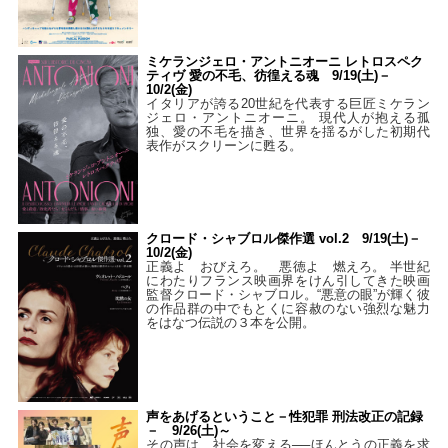
ミケランジェロ・アントニオーニ レトロスペク
ティヴ 愛の不毛、彷徨える魂 9/19(土)－
10/2(金)
イタリアが誇る20世紀を代表する巨匠ミケラン
ジェロ・アントニオーニ。 現代人が抱える孤
独、愛の不毛を描き、世界を揺るがした初期代
表作がスクリーンに甦る。
クロード・シャブロル傑作選 vol.2 9/19(土)－
10/2(金)
正義よ おびえろ。 悪徳よ 燃えろ。 半世紀
にわたりフランス映画界をけん引してきた映画
監督クロード・シャブロル。“悪意の眼”が輝く彼
の作品群の中でもとくに容赦のない強烈な魅力
をはなつ伝説の３本を公開。
声をあげるということ－性犯罪 刑法改正の記録
－ 9/26(土)～
その声は、社会を変える──ほんとうの正義を求