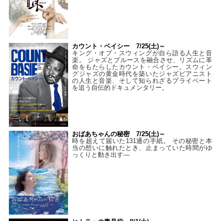
カウント・ベイシー 7/25(土)～
キング・オブ・スウィングが自ら語る人生と音
楽。 ジャズとブルースを融合させ、リズムに革
命をもたらしたカウント・ベイシー。スウィン
グジャズの黄金時代を築いたジャズピアニスト
の人生と音楽、そして知られざるプライベート
を追う自伝的ドキュメンタリー。
おばあちゃんの秘密 7/25(土)～
時を超えて届いた131通の手紙。 その秘密と本
当の想いに触れたとき、止まっていた時間がゆ
っくりと動き出す―