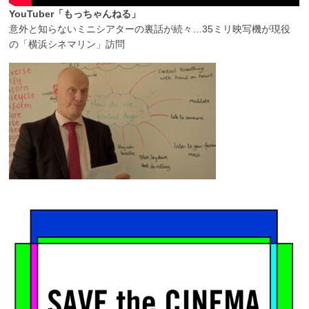
YouTuber「もっちゃんねる」
意外と知らないミニシアターの裏話が続々…35ミリ映写機が現役
の「横浜シネマリン」訪問