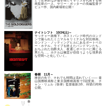
どで世界的な評価を得たイギリスを代表する映
画監督の一人、サリー・ポッターの長編監督デ
ビュー作、国内劇場初公開！
ナイトシフト 10/24(土)～
サッチャー政権下、ポストパンク時代のロンド
ンで撮られたミニマル＆リミナルな対抗映画。
ロンドン・ノッティングヒルにあるポートベロ
ー・ホテル。ライブを終えたバンドマンたち、
おちぶれた伯爵夫人、夜通しポーカーに興じる
男たち…。ホテルは幽霊が彷徨うような境界的
な空間へと化していく。
春樹 11月～
挫折の先で、それでも時間は流れていく—— 釜
山国際映画祭と東京国際映画祭で3冠受賞。 チ
ャン・リュル（張律）監督最新2作、待望の同時
公開。