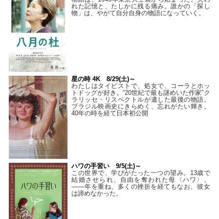
れた記憶と、たしかに残る痛み。誰かの「探し
物」は、やがて自分自身の物語になっていく。
星の時 4K 8/29(土)～
わたしはタイピストで、処⼥で、コーラとホッ
トドッグが好き。“20世紀で最も謎めいた作家”ク
ラリッセ・リスペクトルが遺した最後の物語。
ブラジル映画史にきらめく、忘れがたい輝き。
40年の時を経て⽇本初公開
ハワの手習い 9/5(土)～
この世界で、学びがたった一つの望み。13歳で
結婚させられ、自由を奪われた母〈ハワ〉。
——年を重ね、多くの挫折を経てもなお、彼女
は諦めなかった。