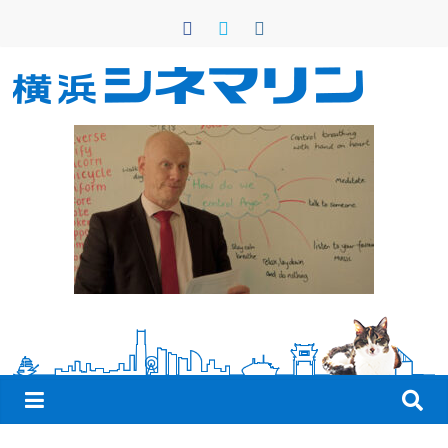
コ
ン
テ
ン
横
ツ
へ
浜
ス
キ
シ
ッ
プ
ネ
マ
リ
ン