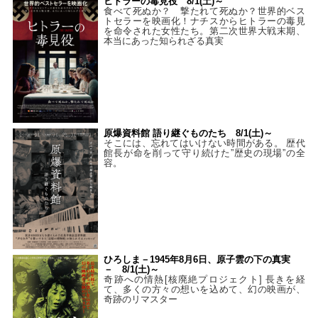
ヒトラーの毒見役 8/1(土)～
食べて死ぬか？ 撃たれて死ぬか？世界的ベス
トセラーを映画化！ナチスからヒトラーの毒見
を命令された女性たち。第二次世界大戦末期、
本当にあった知られざる真実
原爆資料館 語り継ぐものたち 8/1(土)～
そこには、忘れてはいけない時間がある。 歴代
館長が命を削って守り続けた”歴史の現場”の全
容。
ひろしま－1945年8月6日、原子雲の下の真実
－ 8/1(土)～
奇跡への情熱[核廃絶プロジェクト] 長きを経
て、多くの方々の想いを込めて、幻の映画が、
奇跡のリマスター