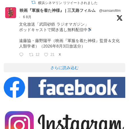
横浜シネマリン リツイートされました
映画『軍服を着た神様』 | 三叉路フィルム
@sansarofilm
·
6 8月
文化放送「武田砂鉄 ラジオマガジン」
ポッドキャストで聞き逃し無料配信中
遠藤協・藤野陽平（映画『軍服を着た神様』監督＆文化
人類学者）（2026年8月3日放送分）
12
21
X
さらに読み込む