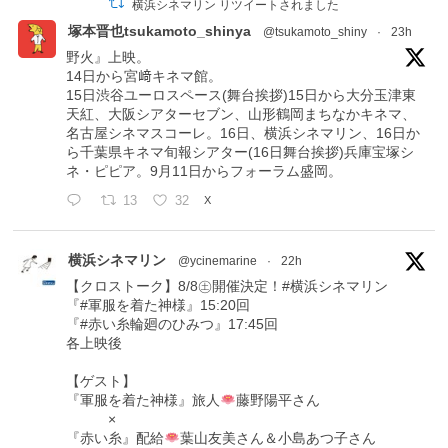
横浜シネマリン リツイートされました
塚本晋也tsukamoto_shinya
@tsukamoto_shiny
·
23h
野火』上映。
14日から宮﨑キネマ館。
15日渋谷ユーロスペース(舞台挨拶)15日から大分玉津東
天紅、大阪シアターセブン、山形鶴岡まちなかキネマ、
名古屋シネマスコーレ。16日、横浜シネマリン、16日か
ら千葉県キネマ旬報シアター(16日舞台挨拶)兵庫宝塚シ
ネ・ピピア。9月11日からフォーラム盛岡。
13
32
X
横浜シネマリン
@ycinemarine
·
22h
【クロストーク】8/8㊏開催決定！#横浜シネマリン
『#軍服を着た神様』15:20回
『#赤い糸輪廻のひみつ』17:45回
各上映後
【ゲスト】
『軍服を着た神様』旅人
藤野陽平さん
×
『赤い糸』配給
葉山友美さん＆小島あつ子さん