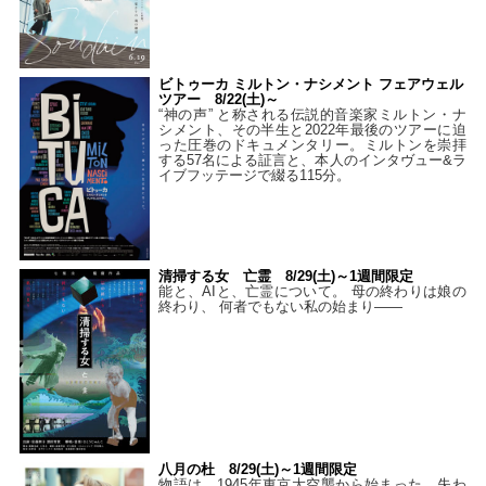
ビトゥーカ ミルトン・ナシメント フェアウェル
ツアー 8/22(土)～
“神の声” と称される伝説的音楽家ミルトン・ナ
シメント、その半生と2022年最後のツアーに迫
った圧巻のドキュメンタリー。ミルトンを崇拝
する57名による証言と、本人のインタヴュー&ラ
イブフッテージで綴る115分。
清掃する女 亡霊 8/29(土)～1週間限定
能と、AIと、亡霊について。 母の終わりは娘の
終わり、 何者でもない私の始まり――
八月の杜 8/29(土)～1週間限定
物語は、1945年東京大空襲から始まった。失わ