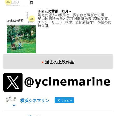
ルオムの黄昏 11月～
消えた恋人の痕跡と、探すほど遠ざかる道——
釜山国際映画祭と東京国際映画祭で3冠受賞。
チャン・リュル（張律）監督最新2作、待望の同
時公開。
過去の上映作品
横浜シネマリン
フォロー