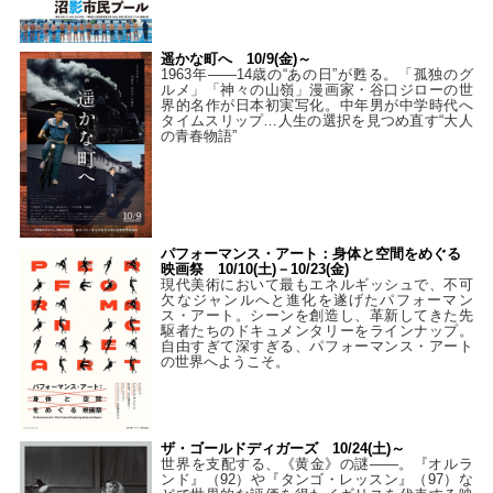
遥かな町へ 10/9(金)～
1963年――14歳の“あの日”が甦る。「孤独のグ
ルメ」「神々の山嶺」漫画家・谷口ジローの世
界的名作が日本初実写化。中年男が中学時代へ
タイムスリップ…人生の選択を見つめ直す“大人
の青春物語”
パフォーマンス・アート：身体と空間をめぐる
映画祭 10/10(土)－10/23(金)
現代美術において最もエネルギッシュで、不可
欠なジャンルへと進化を遂げたパフォーマン
ス・アート。シーンを創造し、革新してきた先
駆者たちのドキュメンタリーをラインナップ。
自由すぎて深すぎる、パフォーマンス・アート
の世界へようこそ。
ザ・ゴールドディガーズ 10/24(土)～
世界を支配する、《黄金》の謎――。『オルラ
ンド』（92）や『タンゴ・レッスン』（97）な