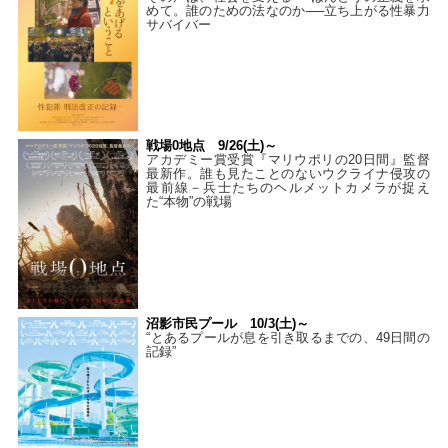
めて。誰のための法なのか──立ち上がる性暴力
サバイバー
戦場0地点 9/26(土)～
アカデミー賞受賞『マリウポリの20日間』監督
最新作。誰も見たことのないウクライナ侵攻の
最前線－兵士たちのヘルメットカメラが捉え
た“本物”の戦場
沼影市民プール 10/3(土)～
“とあるプールが息を引き取るまでの、49日間の
記録”