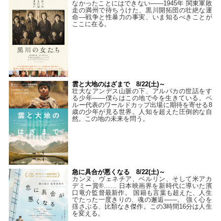
なかったことにはできない——1945年 関東軍敗
走の満州で待ちうけた、黒川開拓団の壮絶な運
命―戦争と性暴力の事実、いま知るべきことが
ここに在る。
雲と大地のはざまで 8/22(土)～
壮大なアンデス山脈の下、アルパカの世話をす
る少年――僕らはこの地で今を生きている。ペ
ルー代表のワールドカップ出場に期待を寄せる8
歳の少年が見る世界。人知を超えた圧倒的な自
然。この地の未来を問う。
急に具合が悪くなる 8/22(土)～
カンヌ、ヴェネチア、ベルリン、そして米アカ
デミー賞®…… 日本映画界を新時代に導いた濱
口竜介監督最新作。 国籍も言葉も超えた、人生
でたった一度きりの、魂の邂逅――。 強く心を
揺さぶる、比類なき傑作。この3時間16分は人生
を変える。