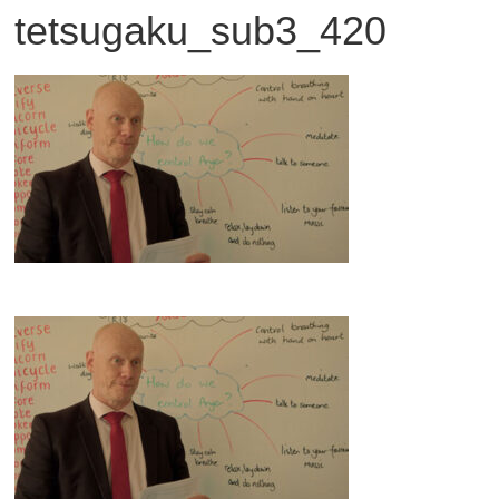
tetsugaku_sub3_420
観
た
い
映
画
は
こ
の
街
で