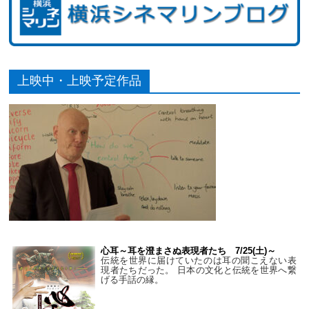
上映中・上映予定作品
心耳～耳を澄まさぬ表現者たち 7/25(土)～
伝統を世界に届けていたのは耳の聞こえない表
現者たちだった。 日本の文化と伝統を世界へ繋
げる手話の縁。