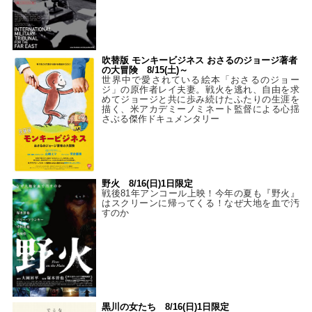
吹替版 モンキービジネス おさるのジョージ著者
の大冒険 8/15(土)～
世界中で愛されている絵本「おさるのジョー
ジ」の原作者レイ夫妻。戦火を逃れ、自由を求
めてジョージと共に歩み続けたふたりの生涯を
描く、米アカデミーノミネート監督による心揺
さぶる傑作ドキュメンタリー
野火 8/16(日)1日限定
戦後81年アンコール上映！今年の夏も『野火』
はスクリーンに帰ってくる！なぜ大地を血で汚
すのか
黒川の女たち 8/16(日)1日限定