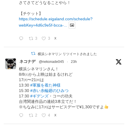
さてさてどうなることやら！
【チケット】
https://schedule.eigaland.com/schedule?
webKey=4d6c9e5f-bcca-...
3
3
X
横浜シネマリン リツイートされました
ネコナデ
@nekonade045
·
23h
横浜シネマリンさん！
8/8㈯から上映は始まるけれど
17㈪〜21㈭は
13:30
#軍服を着た神様
15:30
#赤い糸輪廻のひみつ
17:30
#ギデンズ
・コーの功夫
台湾関連作品の連続3本立てだ！
※ちなみに17㈪はサービスデーで¥1,300ですよ
2
4
X