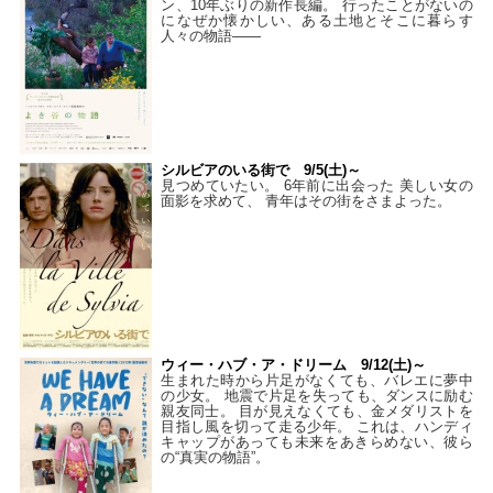
ン、10年ぶりの新作長編。 行ったことがないの
になぜか懐かしい、ある土地とそこに暮らす
人々の物語――
シルビアのいる街で 9/5(土)～
見つめていたい。 6年前に出会った 美しい女の
面影を求めて、 青年はその街をさまよった。
ウィー・ハブ・ア・ドリーム 9/12(土)～
生まれた時から片足がなくても、バレエに夢中
の少女。 地震で片足を失っても、ダンスに励む
親友同士。 目が見えなくても、金メダリストを
目指し風を切って走る少年。 これは、ハンディ
キャップがあっても未来をあきらめない、彼ら
の“真実の物語”。