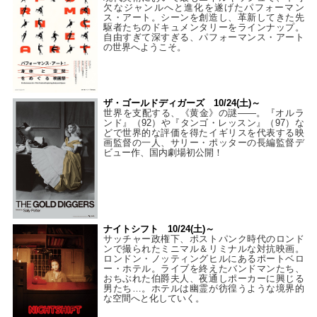
欠なジャンルへと進化を遂げたパフォーマン
ス・アート。シーンを創造し、革新してきた先
駆者たちのドキュメンタリーをラインナップ。
自由すぎて深すぎる、パフォーマンス・アート
の世界へようこそ。
ザ・ゴールドディガーズ 10/24(土)～
世界を支配する、《黄金》の謎――。『オルラ
ンド』（92）や『タンゴ・レッスン』（97）な
どで世界的な評価を得たイギリスを代表する映
画監督の一人、サリー・ポッターの長編監督デ
ビュー作、国内劇場初公開！
ナイトシフト 10/24(土)～
サッチャー政権下、ポストパンク時代のロンド
ンで撮られたミニマル＆リミナルな対抗映画。
ロンドン・ノッティングヒルにあるポートベロ
ー・ホテル。ライブを終えたバンドマンたち、
おちぶれた伯爵夫人、夜通しポーカーに興じる
男たち…。ホテルは幽霊が彷徨うような境界的
な空間へと化していく。