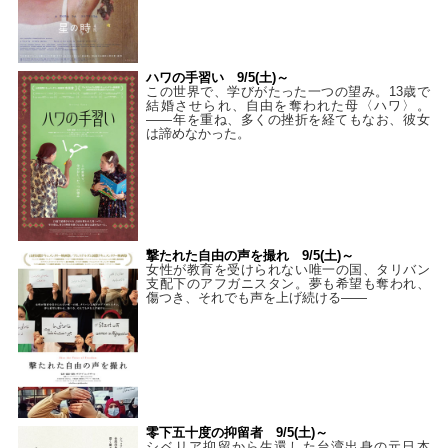
ハワの手習い 9/5(土)～
この世界で、学びがたった一つの望み。13歳で
結婚させられ、自由を奪われた母〈ハワ〉。
——年を重ね、多くの挫折を経てもなお、彼女
は諦めなかった。
撃たれた自由の声を撮れ 9/5(土)～
女性が教育を受けられない唯一の国、タリバン
支配下のアフガニスタン。夢も希望も奪われ、
傷つき、それでも声を上げ続ける——
零下五十度の抑留者 9/5(土)～
シベリア抑留から生還した台湾出身の元日本