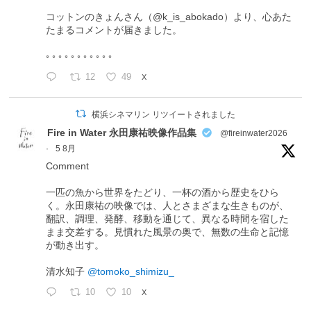
コットンのきょんさん（@k_is_abokado）より、心あた
たまるコメントが届きました。
◦ ◦ ◦ ◦ ◦ ◦ ◦ ◦ ◦ ◦ ◦
12
49
X
横浜シネマリン リツイートされました
Fire in Water 永田康祐映像作品集
@fireinwater2026
·
5 8月
Comment
一匹の魚から世界をたどり、一杯の酒から歴史をひら
く。永田康祐の映像では、人とさまざまな生きものが、
翻訳、調理、発酵、移動を通じて、異なる時間を宿した
まま交差する。見慣れた風景の奥で、無数の生命と記憶
が動き出す。
清水知子
@tomoko_shimizu_
10
10
X