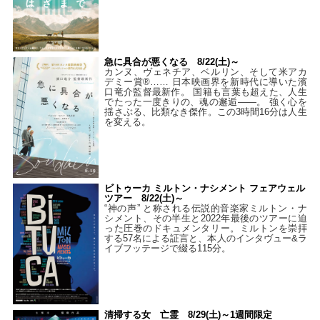
急に具合が悪くなる 8/22(土)～
カンヌ、ヴェネチア、ベルリン、そして米アカ
デミー賞®…… 日本映画界を新時代に導いた濱
口竜介監督最新作。 国籍も言葉も超えた、人生
でたった一度きりの、魂の邂逅――。 強く心を
揺さぶる、比類なき傑作。この3時間16分は人生
を変える。
ビトゥーカ ミルトン・ナシメント フェアウェル
ツアー 8/22(土)～
“神の声” と称される伝説的音楽家ミルトン・ナ
シメント、その半生と2022年最後のツアーに迫
った圧巻のドキュメンタリー。ミルトンを崇拝
する57名による証言と、本人のインタヴュー&ラ
イブフッテージで綴る115分。
清掃する女 亡霊 8/29(土)～1週間限定