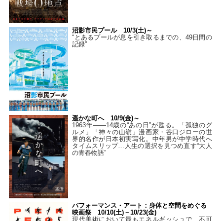
沼影市民プール 10/3(土)～
“とあるプールが息を引き取るまでの、49日間の
記録”
遥かな町へ 10/9(金)～
1963年――14歳の“あの日”が甦る。「孤独のグ
ルメ」「神々の山嶺」漫画家・谷口ジローの世
界的名作が日本初実写化。中年男が中学時代へ
タイムスリップ…人生の選択を見つめ直す“大人
の青春物語”
パフォーマンス・アート：身体と空間をめぐる
映画祭 10/10(土)－10/23(金)
現代美術において最もエネルギッシュで、不可