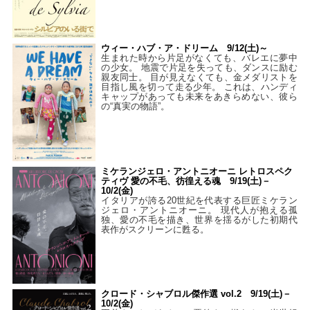
ウィー・ハブ・ア・ドリーム 9/12(土)～
生まれた時から片足がなくても、バレエに夢中
の少女。 地震で片足を失っても、ダンスに励む
親友同士。 目が見えなくても、金メダリストを
目指し風を切って走る少年。 これは、ハンディ
キャップがあっても未来をあきらめない、彼ら
の“真実の物語”。
ミケランジェロ・アントニオーニ レトロスペク
ティヴ 愛の不毛、彷徨える魂 9/19(土)－
10/2(金)
イタリアが誇る20世紀を代表する巨匠ミケラン
ジェロ・アントニオーニ。 現代人が抱える孤
独、愛の不毛を描き、世界を揺るがした初期代
表作がスクリーンに甦る。
クロード・シャブロル傑作選 vol.2 9/19(土)－
10/2(金)