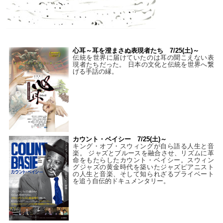
心耳～耳を澄まさぬ表現者たち 7/25(土)～
伝統を世界に届けていたのは耳の聞こえない表
現者たちだった。 日本の文化と伝統を世界へ繋
げる手話の縁。
カウント・ベイシー 7/25(土)～
キング・オブ・スウィングが自ら語る人生と音
楽。 ジャズとブルースを融合させ、リズムに革
命をもたらしたカウント・ベイシー。スウィン
グジャズの黄金時代を築いたジャズピアニスト
の人生と音楽、そして知られざるプライベート
を追う自伝的ドキュメンタリー。