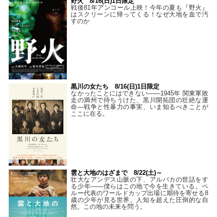
野火 8/16(日)1日限定
戦後81年アンコール上映！今年の夏も『野火』
はスクリーンに帰ってくる！なぜ大地を血で汚
すのか
黒川の女たち 8/16(日)1日限定
なかったことにはできない——1945年 関東軍敗
走の満州で待ちうけた、黒川開拓団の壮絶な運
命―戦争と性暴力の事実、いま知るべきことが
ここに在る。
雲と大地のはざまで 8/22(土)～
壮大なアンデス山脈の下、アルパカの世話をす
る少年――僕らはこの地で今を生きている。ペ
ルー代表のワールドカップ出場に期待を寄せる8
歳の少年が見る世界。人知を超えた圧倒的な自
然。この地の未来を問う。