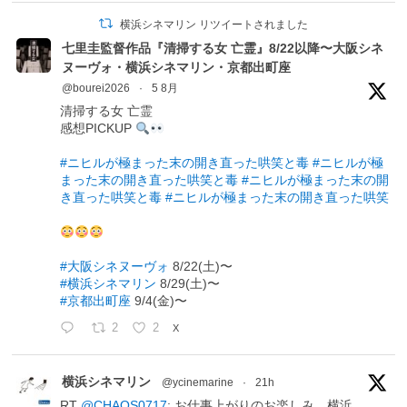
横浜シネマリン リツイートされました
七里圭監督作品『清掃する女 亡霊』8/22以降〜大阪シネ
ヌーヴォ・横浜シネマリン・京都出町座
@bourei2026
·
5 8月
清掃する女 亡霊
感想PICKUP
#ニヒルが極まった末の開き直った哄笑と毒
#ニヒルが極
まった末の開き直った哄笑と毒
#ニヒルが極まった末の開
き直った哄笑と毒
#ニヒルが極まった末の開き直った哄笑
#大阪シネヌーヴォ
8/22(土)〜
#横浜シネマリン
8/29(土)〜
#京都出町座
9/4(金)〜
2
2
X
横浜シネマリン
@ycinemarine
·
21h
RT
@CHAOS0717
: お仕事上がりのお楽しみ。横浜