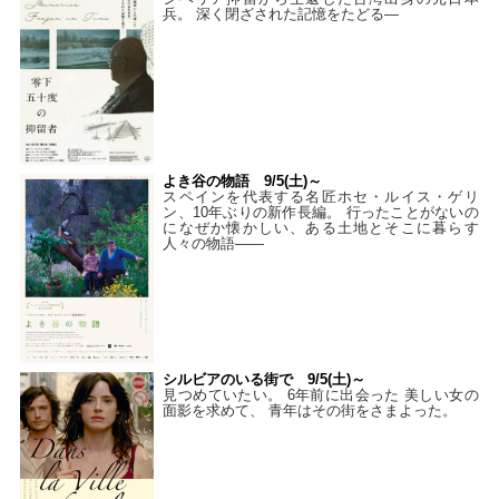
兵。 深く閉ざされた記憶をたどる—
よき谷の物語 9/5(土)～
スペインを代表する名匠ホセ・ルイス・ゲリ
ン、10年ぶりの新作長編。 行ったことがないの
になぜか懐かしい、ある土地とそこに暮らす
人々の物語――
シルビアのいる街で 9/5(土)～
見つめていたい。 6年前に出会った 美しい女の
面影を求めて、 青年はその街をさまよった。