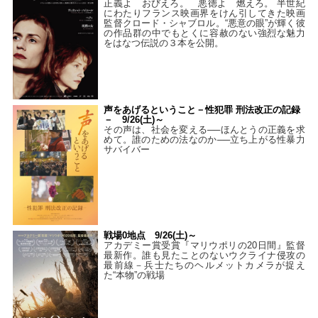
正義よ おびえろ。 悪徳よ 燃えろ。 半世紀
にわたりフランス映画界をけん引してきた映画
監督クロード・シャブロル。“悪意の眼”が輝く彼
の作品群の中でもとくに容赦のない強烈な魅力
をはなつ伝説の３本を公開。
声をあげるということ－性犯罪 刑法改正の記録
－ 9/26(土)～
その声は、社会を変える──ほんとうの正義を求
めて。誰のための法なのか──立ち上がる性暴力
サバイバー
戦場0地点 9/26(土)～
アカデミー賞受賞『マリウポリの20日間』監督
最新作。誰も見たことのないウクライナ侵攻の
最前線－兵士たちのヘルメットカメラが捉え
た“本物”の戦場