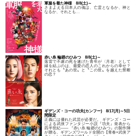
軍服を着た神様 8/8(土)～
さまよえる日本人の魂は、亡霊となるか、神と
なるか、それとも…
赤い糸 輪廻のひみつ 8/8(土)～
落雷で不慮の死を遂げた青年が〈月老〉として
縁を結ぶのは、最愛の恋人のこれからの幸せ？
それとも〝あの世〟と〝この世〟を越えた禁断
の恋？
ギデンズ・コーの功夫(カンフー) 8/17(月)～5日
間限定
正義には優れた武芸が必要だ。 ギデンズ・コー
による武侠ファンタジー小説『功夫』発表から
四半世紀―― 『赤い糸 輪廻のひみつ』の製作陣
が贈る、ギデンズワールド全開の【青春×武侠ア