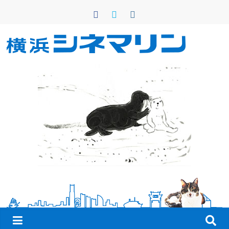
コ
ン
テ
ン
横
ツ
へ
浜
ス
キ
シ
ッ
プ
ネ
マ
リ
ン