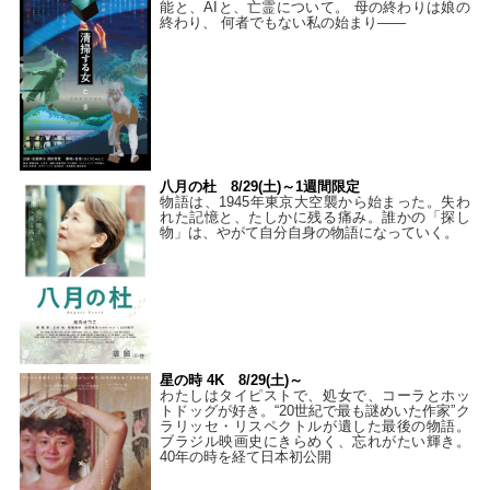
能と、AIと、亡霊について。 母の終わりは娘の
終わり、 何者でもない私の始まり――
八月の杜 8/29(土)～1週間限定
物語は、1945年東京大空襲から始まった。失わ
れた記憶と、たしかに残る痛み。誰かの「探し
物」は、やがて自分自身の物語になっていく。
星の時 4K 8/29(土)～
わたしはタイピストで、処⼥で、コーラとホッ
トドッグが好き。“20世紀で最も謎めいた作家”ク
ラリッセ・リスペクトルが遺した最後の物語。
ブラジル映画史にきらめく、忘れがたい輝き。
40年の時を経て⽇本初公開