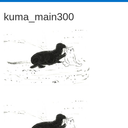
観
kuma_main300
た
い
映
画
は
こ
の
街
で