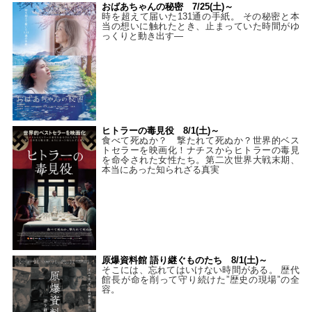
おばあちゃんの秘密 7/25(土)～
時を超えて届いた131通の手紙。 その秘密と本
当の想いに触れたとき、止まっていた時間がゆ
っくりと動き出す―
ヒトラーの毒見役 8/1(土)～
食べて死ぬか？ 撃たれて死ぬか？世界的ベス
トセラーを映画化！ナチスからヒトラーの毒見
を命令された女性たち。第二次世界大戦末期、
本当にあった知られざる真実
原爆資料館 語り継ぐものたち 8/1(土)～
そこには、忘れてはいけない時間がある。 歴代
館長が命を削って守り続けた”歴史の現場”の全
容。