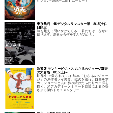
クション×超絶中二病】ムービー！
東京裁判 4Kデジタルリマスター版 8/15(土)1
日限定
時を超えて問いかけてくる… 君たちは、なぜに
繰り返す。歴史から何を学んだのかと。
吹替版 モンキービジネス おさるのジョージ著者
の大冒険 8/15(土)～
世界中で愛されている絵本「おさるのジョー
ジ」の原作者レイ夫妻。戦火を逃れ、自由を求
めてジョージと共に歩み続けたふたりの生涯を
描く、米アカデミーノミネート監督による心揺
さぶる傑作ドキュメンタリー