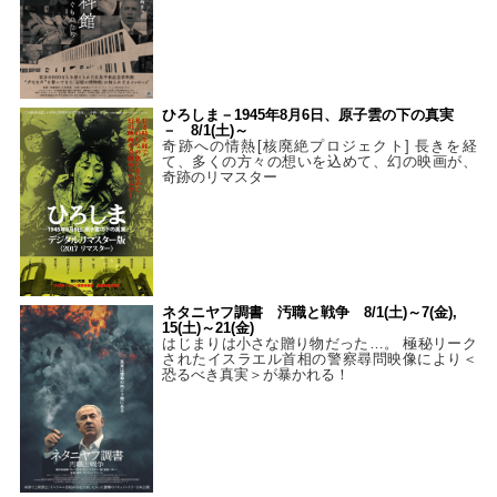
ひろしま－1945年8月6日、原子雲の下の真実
－ 8/1(土)～
奇跡への情熱[核廃絶プロジェクト] 長きを経
て、多くの方々の想いを込めて、幻の映画が、
奇跡のリマスター
ネタニヤフ調書 汚職と戦争 8/1(土)～7(金),
15(土)～21(金)
はじまりは小さな贈り物だった…。 極秘リーク
されたイスラエル首相の警察尋問映像により＜
恐るべき真実＞が暴かれる！