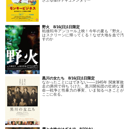
さぶる傑作ドキュメンタリー
野火 8/16(日)1日限定
戦後81年アンコール上映！今年の夏も『野火』
はスクリーンに帰ってくる！なぜ大地を血で汚
すのか
黒川の女たち 8/16(日)1日限定
なかったことにはできない——1945年 関東軍敗
走の満州で待ちうけた、黒川開拓団の壮絶な運
命―戦争と性暴力の事実、いま知るべきことが
ここに在る。