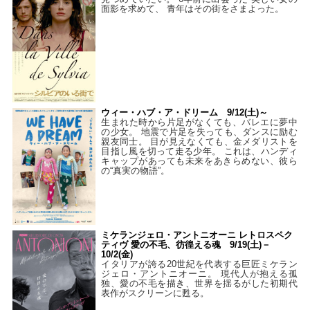
面影を求めて、 青年はその街をさまよった。
ウィー・ハブ・ア・ドリーム 9/12(土)～
生まれた時から片足がなくても、バレエに夢中
の少女。 地震で片足を失っても、ダンスに励む
親友同士。 目が見えなくても、金メダリストを
目指し風を切って走る少年。 これは、ハンディ
キャップがあっても未来をあきらめない、彼ら
の“真実の物語”。
ミケランジェロ・アントニオーニ レトロスペク
ティヴ 愛の不毛、彷徨える魂 9/19(土)－
10/2(金)
イタリアが誇る20世紀を代表する巨匠ミケラン
ジェロ・アントニオーニ。 現代人が抱える孤
独、愛の不毛を描き、世界を揺るがした初期代
表作がスクリーンに甦る。