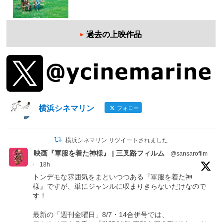
過去の上映作品
横浜シネマリン
フォロー
横浜シネマリン リツイートされました
映画『軍服を着た神様』 | 三叉路フィルム
@sansarofilm
·
18h
トンデモな雰囲気をまといつつある『軍服を着た神
様』ですが、単にジャンルに収まりきらないだけなので
す！
最新の「週刊金曜日」8/7・14合併号では、