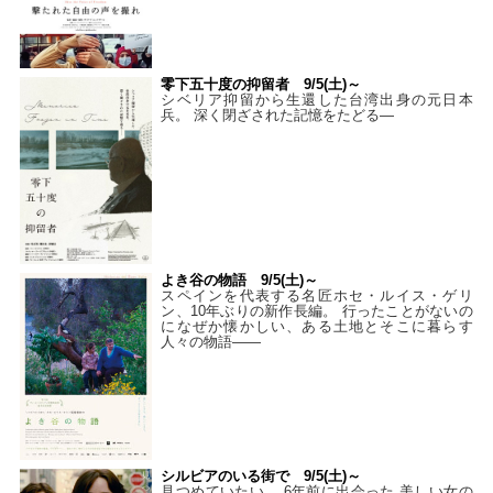
零下五十度の抑留者 9/5(土)～
シベリア抑留から生還した台湾出身の元日本
兵。 深く閉ざされた記憶をたどる—
よき谷の物語 9/5(土)～
スペインを代表する名匠ホセ・ルイス・ゲリ
ン、10年ぶりの新作長編。 行ったことがないの
になぜか懐かしい、ある土地とそこに暮らす
人々の物語――
シルビアのいる街で 9/5(土)～
見つめていたい。 6年前に出会った 美しい女の