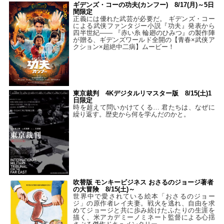
ギデンズ・コーの功夫(カンフー) 8/17(月)～5日
間限定
正義には優れた武芸が必要だ。 ギデンズ・コー
による武侠ファンタジー小説『功夫』発表から
四半世紀―― 『赤い糸 輪廻のひみつ』の製作陣
が贈る、ギデンズワールド全開の【青春×武侠ア
クション×超絶中二病】ムービー！
東京裁判 4Kデジタルリマスター版 8/15(土)1
日限定
時を超えて問いかけてくる… 君たちは、なぜに
繰り返す。歴史から何を学んだのかと。
吹替版 モンキービジネス おさるのジョージ著者
の大冒険 8/15(土)～
世界中で愛されている絵本「おさるのジョー
ジ」の原作者レイ夫妻。戦火を逃れ、自由を求
めてジョージと共に歩み続けたふたりの生涯を
描く、米アカデミーノミネート監督による心揺