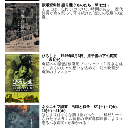
原爆資料館 語り継ぐものたち 8/1(土)～
そこには、忘れてはいけない時間がある。 歴代
館長が命を削って守り続けた”歴史の現場”の全
容。
ひろしま－1945年8月6日、原子雲の下の真実
－ 8/1(土)～
奇跡への情熱[核廃絶プロジェクト] 長きを経
て、多くの方々の想いを込めて、幻の映画が、
奇跡のリマスター
ネタニヤフ調書 汚職と戦争 8/1(土)～7(金),
15(土)～21(金)
はじまりは小さな贈り物だった…。 極秘リーク
されたイスラエル首相の警察尋問映像により＜
恐るべき真実＞が暴かれる！