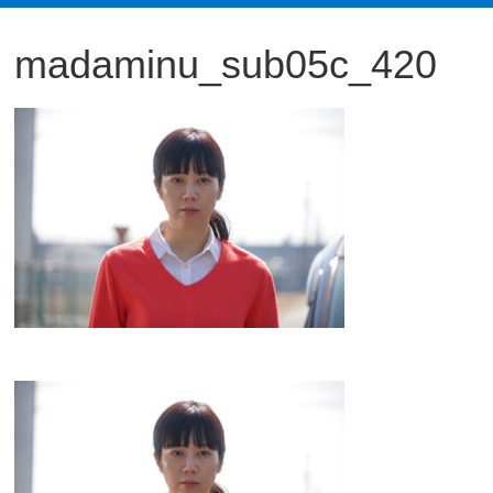
観
madaminu_sub05c_420
た
い
映
画
は
こ
の
街
で