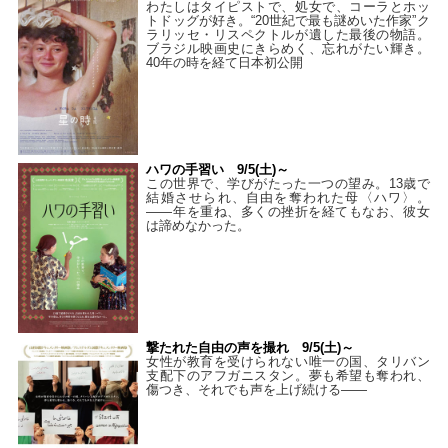
わたしはタイピストで、処⼥で、コーラとホッ
トドッグが好き。“20世紀で最も謎めいた作家”ク
ラリッセ・リスペクトルが遺した最後の物語。
ブラジル映画史にきらめく、忘れがたい輝き。
40年の時を経て⽇本初公開
ハワの手習い 9/5(土)～
この世界で、学びがたった一つの望み。13歳で
結婚させられ、自由を奪われた母〈ハワ〉。
——年を重ね、多くの挫折を経てもなお、彼女
は諦めなかった。
撃たれた自由の声を撮れ 9/5(土)～
女性が教育を受けられない唯一の国、タリバン
支配下のアフガニスタン。夢も希望も奪われ、
傷つき、それでも声を上げ続ける——