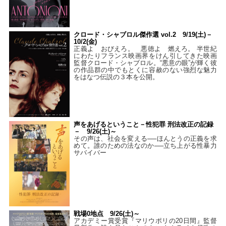
クロード・シャブロル傑作選 vol.2 9/19(土)－
10/2(金)
正義よ おびえろ。 悪徳よ 燃えろ。 半世紀
にわたりフランス映画界をけん引してきた映画
監督クロード・シャブロル。“悪意の眼”が輝く彼
の作品群の中でもとくに容赦のない強烈な魅力
をはなつ伝説の３本を公開。
声をあげるということ－性犯罪 刑法改正の記録
－ 9/26(土)～
その声は、社会を変える──ほんとうの正義を求
めて。誰のための法なのか──立ち上がる性暴力
サバイバー
戦場0地点 9/26(土)～
アカデミー賞受賞『マリウポリの20日間』監督