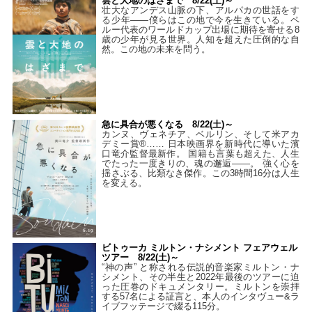
雲と大地のはざまで 8/22(土)～
壮大なアンデス山脈の下、アルパカの世話をす
る少年――僕らはこの地で今を生きている。ペ
ルー代表のワールドカップ出場に期待を寄せる8
歳の少年が見る世界。人知を超えた圧倒的な自
然。この地の未来を問う。
急に具合が悪くなる 8/22(土)～
カンヌ、ヴェネチア、ベルリン、そして米アカ
デミー賞®…… 日本映画界を新時代に導いた濱
口竜介監督最新作。 国籍も言葉も超えた、人生
でたった一度きりの、魂の邂逅――。 強く心を
揺さぶる、比類なき傑作。この3時間16分は人生
を変える。
ビトゥーカ ミルトン・ナシメント フェアウェル
ツアー 8/22(土)～
“神の声” と称される伝説的音楽家ミルトン・ナ
シメント、その半生と2022年最後のツアーに迫
った圧巻のドキュメンタリー。ミルトンを崇拝
する57名による証言と、本人のインタヴュー&ラ
イブフッテージで綴る115分。