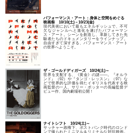
パフォーマンス・アート：身体と空間をめぐる
映画祭 10/10(土)－10/23(金)
現代美術において最もエネルギッシュで、不可
欠なジャンルへと進化を遂げたパフォーマン
ス・アート。シーンを創造し、革新してきた先
駆者たちのドキュメンタリーをラインナップ。
自由すぎて深すぎる、パフォーマンス・アート
の世界へようこそ。
ザ・ゴールドディガーズ 10/24(土)～
世界を支配する、《黄金》の謎――。『オルラ
ンド』（92）や『タンゴ・レッスン』（97）な
どで世界的な評価を得たイギリスを代表する映
画監督の一人、サリー・ポッターの長編監督デ
ビュー作、国内劇場初公開！
ナイトシフト 10/24(土)～
サッチャー政権下、ポストパンク時代のロンド
ンで撮られたミニマル＆リミナルな対抗映画。