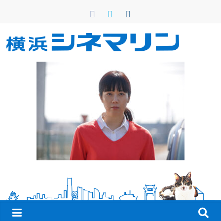
コ
ン
テ
ン
横
ツ
へ
浜
ス
キ
シ
ッ
プ
ネ
マ
リ
ン