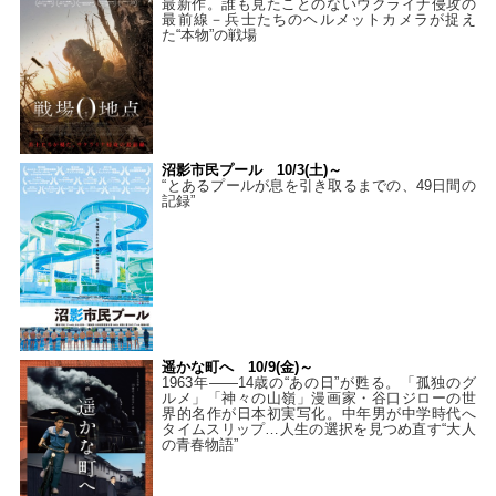
最新作。誰も見たことのないウクライナ侵攻の
最前線－兵士たちのヘルメットカメラが捉え
た“本物”の戦場
沼影市民プール 10/3(土)～
“とあるプールが息を引き取るまでの、49日間の
記録”
遥かな町へ 10/9(金)～
1963年――14歳の“あの日”が甦る。「孤独のグ
ルメ」「神々の山嶺」漫画家・谷口ジローの世
界的名作が日本初実写化。中年男が中学時代へ
タイムスリップ…人生の選択を見つめ直す“大人
の青春物語”