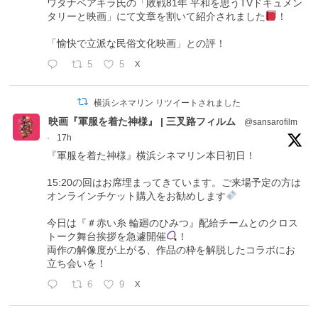
ワタナベアキラ氏の「敗戦81年 平和を思うTVドキュメン
タリーと映画」にて文章を割いて紹介されました
！
「愉快で立派な民俗文化映画」との評！
5
5
X
横浜シネマリン リツイートされました
映画『軍服を着た神様』 | 三叉路フィルム
@sansarofilm
·
17h
『軍服を着た神様』横浜シネマリン本日初日！
15:20の回はお席埋まってきています。ご来場予定の方は
オンラインチケット購入をお勧めします
今日は『＃赤い糸 輪廻のひみつ』配給チームとのクロス
トーク舞台挨拶を急遽開催
！
両作の解像度が上がる、作品の枠を解脱したコラボにお
立ち会いを！
6
9
X