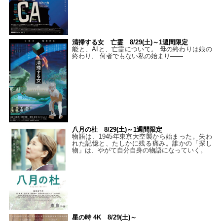
清掃する女 亡霊 8/29(土)～1週間限定
能と、AIと、亡霊について。 母の終わりは娘の
終わり、 何者でもない私の始まり――
八月の杜 8/29(土)～1週間限定
物語は、1945年東京大空襲から始まった。失わ
れた記憶と、たしかに残る痛み。誰かの「探し
物」は、やがて自分自身の物語になっていく。
星の時 4K 8/29(土)～