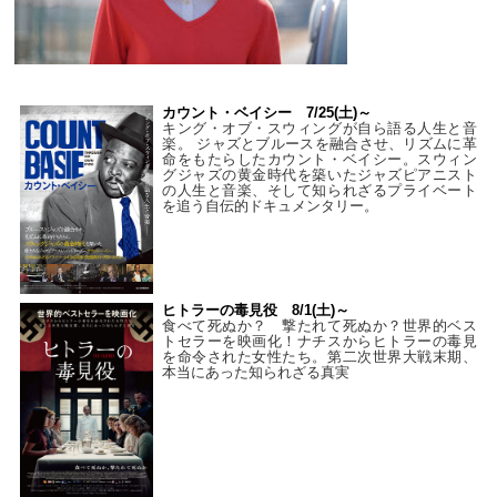
カウント・ベイシー 7/25(土)～
キング・オブ・スウィングが自ら語る人生と音
楽。 ジャズとブルースを融合させ、リズムに革
命をもたらしたカウント・ベイシー。スウィン
グジャズの黄金時代を築いたジャズピアニスト
の人生と音楽、そして知られざるプライベート
を追う自伝的ドキュメンタリー。
ヒトラーの毒見役 8/1(土)～
食べて死ぬか？ 撃たれて死ぬか？世界的ベス
トセラーを映画化！ナチスからヒトラーの毒見
を命令された女性たち。第二次世界大戦末期、
本当にあった知られざる真実