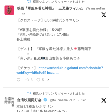
横浜シネマリン リツイートされました
映画『軍服を着た神様』 | 三叉路フィルム
@sansarofilm
·
16h
【クロストーク】8/8㊏#横浜シネマリン
『#軍服を着た神様』15:20回
『#赤い糸輪廻のひみつ』17:45回
各上映後
【ゲスト】 『軍服を着た神様』旅人
藤野陽平
×
『赤い糸』配給
葉山友美＆小島あつ子
【チケット】
https://schedule.eigaland.com/schedule?
webKey=4d6c9e5f-bcca-...
3
5
X
横浜シネマリン リツイートされました
台湾映画同好会
@tw_cinema_club
·
14h
本日8/8横浜シネマリン
17:45回『赤い糸 輪廻のひみつ』