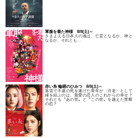
軍服を着た神様 8/8(土)～
さまよえる日本人の魂は、亡霊となるか、神と
なるか、それとも…
赤い糸 輪廻のひみつ 8/8(土)～
落雷で不慮の死を遂げた青年が〈月老〉として
縁を結ぶのは、最愛の恋人のこれからの幸せ？
それとも〝あの世〟と〝この世〟を越えた禁断
の恋？