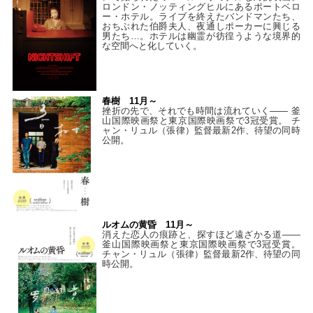
ロンドン・ノッティングヒルにあるポートベロ
ー・ホテル。ライブを終えたバンドマンたち、
おちぶれた伯爵夫人、夜通しポーカーに興じる
男たち…。ホテルは幽霊が彷徨うような境界的
な空間へと化していく。
春樹 11月～
挫折の先で、それでも時間は流れていく—— 釜
山国際映画祭と東京国際映画祭で3冠受賞。 チ
ャン・リュル（張律）監督最新2作、待望の同時
公開。
ルオムの黄昏 11月～
消えた恋人の痕跡と、探すほど遠ざかる道——
釜山国際映画祭と東京国際映画祭で3冠受賞。
チャン・リュル（張律）監督最新2作、待望の同
時公開。