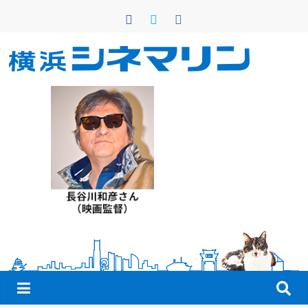
コ
ン
テ
ン
横
ツ
へ
浜
ス
キ
シ
ッ
プ
ネ
マ
リ
ン