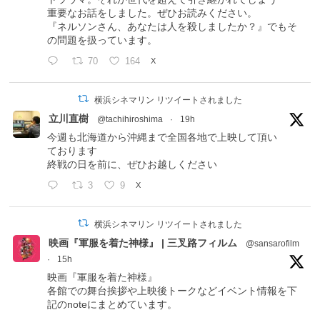
重要なお話をしました。ぜひお読みください。
『ネルソンさん、あなたは人を殺しましたか？』でもそ
の問題を扱っています。
70
164
X
横浜シネマリン リツイートされました
立川直樹
@tachihiroshima
·
19h
今週も北海道から沖縄まで全国各地で上映して頂い
ております
終戦の日を前に、ぜひお越しください
3
9
X
横浜シネマリン リツイートされました
映画『軍服を着た神様』 | 三叉路フィルム
@sansarofilm
·
15h
映画『軍服を着た神様』
各館での舞台挨拶や上映後トークなどイベント情報を下
記のnoteにまとめています。