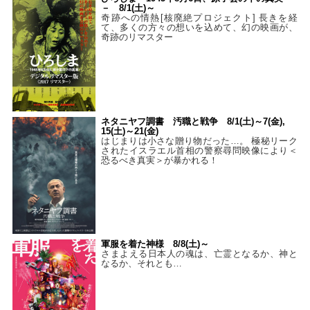
－ 8/1(土)～
奇跡への情熱[核廃絶プロジェクト] 長きを経
て、多くの方々の想いを込めて、幻の映画が、
奇跡のリマスター
ネタニヤフ調書 汚職と戦争 8/1(土)～7(金),
15(土)～21(金)
はじまりは小さな贈り物だった…。 極秘リーク
されたイスラエル首相の警察尋問映像により＜
恐るべき真実＞が暴かれる！
軍服を着た神様 8/8(土)～
さまよえる日本人の魂は、亡霊となるか、神と
なるか、それとも…