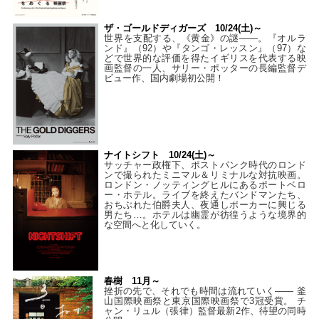
ザ・ゴールドディガーズ 10/24(土)～
世界を支配する、《黄金》の謎――。『オルラ
ンド』（92）や『タンゴ・レッスン』（97）な
どで世界的な評価を得たイギリスを代表する映
画監督の一人、サリー・ポッターの長編監督デ
ビュー作、国内劇場初公開！
ナイトシフト 10/24(土)～
サッチャー政権下、ポストパンク時代のロンド
ンで撮られたミニマル＆リミナルな対抗映画。
ロンドン・ノッティングヒルにあるポートベロ
ー・ホテル。ライブを終えたバンドマンたち、
おちぶれた伯爵夫人、夜通しポーカーに興じる
男たち…。ホテルは幽霊が彷徨うような境界的
な空間へと化していく。
春樹 11月～
挫折の先で、それでも時間は流れていく—— 釜
山国際映画祭と東京国際映画祭で3冠受賞。 チ
ャン・リュル（張律）監督最新2作、待望の同時