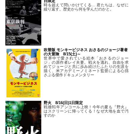
日限定
時を超えて問いかけてくる… 君たちは、なぜに
繰り返す。歴史から何を学んだのかと。
吹替版 モンキービジネス おさるのジョージ著者
の大冒険 8/15(土)～
世界中で愛されている絵本「おさるのジョー
ジ」の原作者レイ夫妻。戦火を逃れ、自由を求
めてジョージと共に歩み続けたふたりの生涯を
描く、米アカデミーノミネート監督による心揺
さぶる傑作ドキュメンタリー
野火 8/16(日)1日限定
戦後81年アンコール上映！今年の夏も『野火』
はスクリーンに帰ってくる！なぜ大地を血で汚
すのか