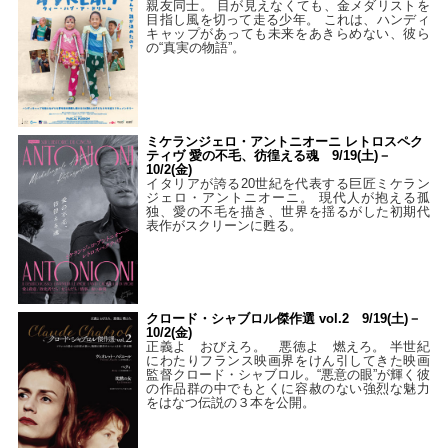
親友同士。 目が見えなくても、金メダリストを
目指し風を切って走る少年。 これは、ハンディ
キャップがあっても未来をあきらめない、彼ら
の“真実の物語”。
ミケランジェロ・アントニオーニ レトロスペク
ティヴ 愛の不毛、彷徨える魂 9/19(土)－
10/2(金)
イタリアが誇る20世紀を代表する巨匠ミケラン
ジェロ・アントニオーニ。 現代人が抱える孤
独、愛の不毛を描き、世界を揺るがした初期代
表作がスクリーンに甦る。
クロード・シャブロル傑作選 vol.2 9/19(土)－
10/2(金)
正義よ おびえろ。 悪徳よ 燃えろ。 半世紀
にわたりフランス映画界をけん引してきた映画
監督クロード・シャブロル。“悪意の眼”が輝く彼
の作品群の中でもとくに容赦のない強烈な魅力
をはなつ伝説の３本を公開。