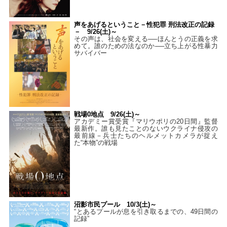
声をあげるということ－性犯罪 刑法改正の記録
－ 9/26(土)～
その声は、社会を変える──ほんとうの正義を求
めて。誰のための法なのか──立ち上がる性暴力
サバイバー
戦場0地点 9/26(土)～
アカデミー賞受賞『マリウポリの20日間』監督
最新作。誰も見たことのないウクライナ侵攻の
最前線－兵士たちのヘルメットカメラが捉え
た“本物”の戦場
沼影市民プール 10/3(土)～
“とあるプールが息を引き取るまでの、49日間の
記録”