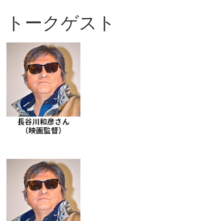
トークゲスト
観
た
い
映
画
は
こ
の
街
で