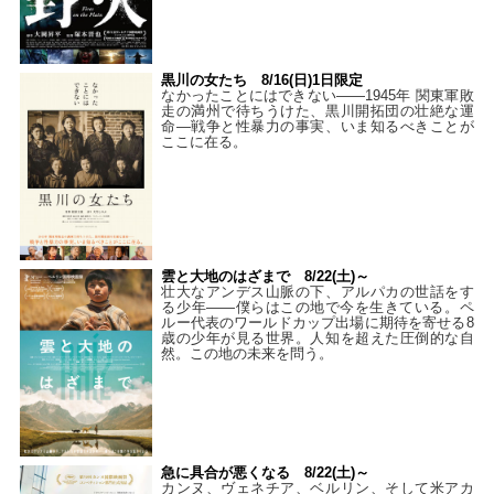
黒川の女たち 8/16(日)1日限定
なかったことにはできない——1945年 関東軍敗
走の満州で待ちうけた、黒川開拓団の壮絶な運
命―戦争と性暴力の事実、いま知るべきことが
ここに在る。
雲と大地のはざまで 8/22(土)～
壮大なアンデス山脈の下、アルパカの世話をす
る少年――僕らはこの地で今を生きている。ペ
ルー代表のワールドカップ出場に期待を寄せる8
歳の少年が見る世界。人知を超えた圧倒的な自
然。この地の未来を問う。
急に具合が悪くなる 8/22(土)～
カンヌ、ヴェネチア、ベルリン、そして米アカ