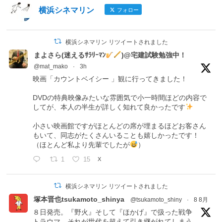
横浜シネマリン
フォロー
横浜シネマリン リツイートされました
まよさら(迷えるｻﾗﾘｰﾏﾝ
)@宅建試験勉強中！
@mat_mako
·
3h
映画「カウントベイシー 」観に行ってきました！
DVDの特典映像みたいな雰囲気で小一時間ほどの内容で
してが、本人の半生が詳しく知れて良かったです
小さい映画館ですがほとんどの席が埋まるほどお客さん
もいて、同志がたくさんいることも嬉しかったです！
（ほとんど私より先輩でしたが
）
1
15
X
横浜シネマリン リツイートされました
塚本晋也tsukamoto_shinya
@tsukamoto_shiny
·
8 8月
８日発売。『野火』そして『ほかげ』で扱った戦争
トラウマ。それが世代を超えて引き継がれてしまう