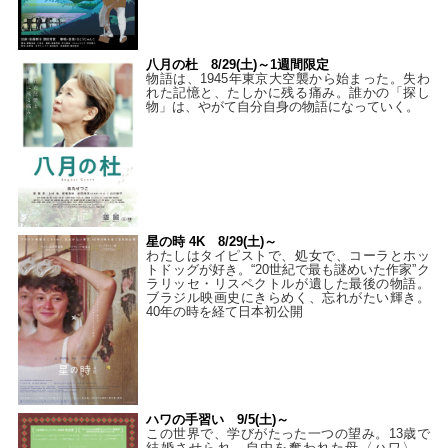
八月の杜 8/29(土)～1週間限定
物語は、1945年東京大空襲から始まった。失わ
れた記憶と、たしかに残る痛み。誰かの「探し
物」は、やがて自分自身の物語になっていく。
星の時 4K 8/29(土)～
わたしはタイピストで、処⼥で、コーラとホッ
トドッグが好き。“20世紀で最も謎めいた作家”ク
ラリッセ・リスペクトルが遺した最後の物語。
ブラジル映画史にきらめく、忘れがたい輝き。
40年の時を経て⽇本初公開
ハワの手習い 9/5(土)～
この世界で、学びがたった一つの望み。13歳で
結婚させられ、自由を奪われた母〈ハワ〉。