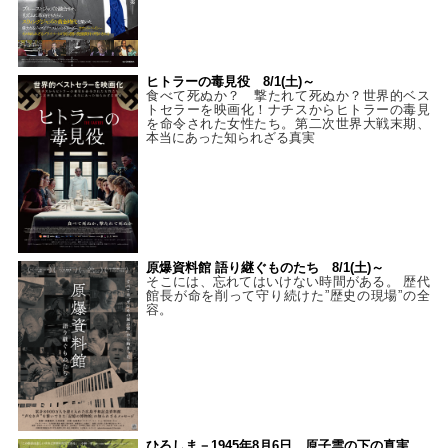
ヒトラーの毒見役 8/1(土)～
食べて死ぬか？ 撃たれて死ぬか？世界的ベス
トセラーを映画化！ナチスからヒトラーの毒見
を命令された女性たち。第二次世界大戦末期、
本当にあった知られざる真実
原爆資料館 語り継ぐものたち 8/1(土)～
そこには、忘れてはいけない時間がある。 歴代
館長が命を削って守り続けた”歴史の現場”の全
容。
ひろしま－1945年8月6日、原子雲の下の真実