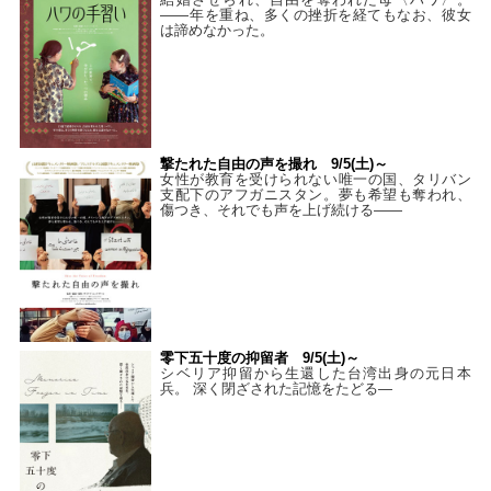
——年を重ね、多くの挫折を経てもなお、彼女
は諦めなかった。
撃たれた自由の声を撮れ 9/5(土)～
女性が教育を受けられない唯一の国、タリバン
支配下のアフガニスタン。夢も希望も奪われ、
傷つき、それでも声を上げ続ける——
零下五十度の抑留者 9/5(土)～
シベリア抑留から生還した台湾出身の元日本
兵。 深く閉ざされた記憶をたどる—