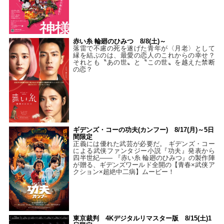
赤い糸 輪廻のひみつ 8/8(土)～
落雷で不慮の死を遂げた青年が〈月老〉として
縁を結ぶのは、最愛の恋人のこれからの幸せ？
それとも〝あの世〟と〝この世〟を越えた禁断
の恋？
ギデンズ・コーの功夫(カンフー) 8/17(月)～5日
間限定
正義には優れた武芸が必要だ。 ギデンズ・コー
による武侠ファンタジー小説『功夫』発表から
四半世紀―― 『赤い糸 輪廻のひみつ』の製作陣
が贈る、ギデンズワールド全開の【青春×武侠ア
クション×超絶中二病】ムービー！
東京裁判 4Kデジタルリマスター版 8/15(土)1