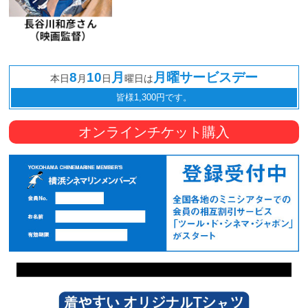
8
10
月
月曜サービスデー
本日
月
日
曜日は
皆様1,300円です。
オンラインチケット購入