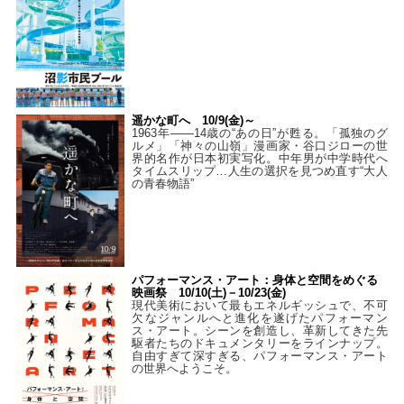
遥かな町へ 10/9(金)～
1963年――14歳の“あの日”が甦る。「孤独のグ
ルメ」「神々の山嶺」漫画家・谷口ジローの世
界的名作が日本初実写化。中年男が中学時代へ
タイムスリップ…人生の選択を見つめ直す“大人
の青春物語”
パフォーマンス・アート：身体と空間をめぐる
映画祭 10/10(土)－10/23(金)
現代美術において最もエネルギッシュで、不可
欠なジャンルへと進化を遂げたパフォーマン
ス・アート。シーンを創造し、革新してきた先
駆者たちのドキュメンタリーをラインナップ。
自由すぎて深すぎる、パフォーマンス・アート
の世界へようこそ。