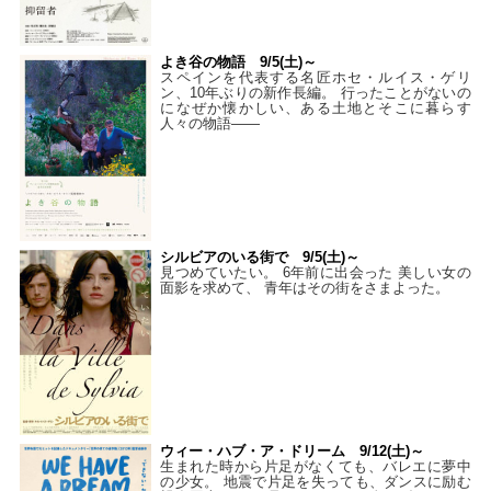
よき谷の物語 9/5(土)～
スペインを代表する名匠ホセ・ルイス・ゲリ
ン、10年ぶりの新作長編。 行ったことがないの
になぜか懐かしい、ある土地とそこに暮らす
人々の物語――
シルビアのいる街で 9/5(土)～
見つめていたい。 6年前に出会った 美しい女の
面影を求めて、 青年はその街をさまよった。
ウィー・ハブ・ア・ドリーム 9/12(土)～
生まれた時から片足がなくても、バレエに夢中
の少女。 地震で片足を失っても、ダンスに励む