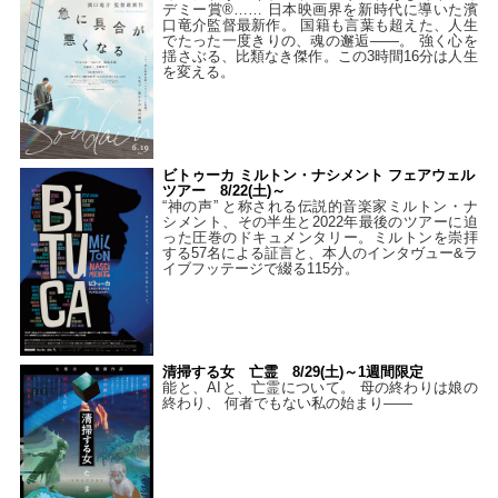
デミー賞®…… 日本映画界を新時代に導いた濱
口竜介監督最新作。 国籍も言葉も超えた、人生
でたった一度きりの、魂の邂逅――。 強く心を
揺さぶる、比類なき傑作。この3時間16分は人生
を変える。
ビトゥーカ ミルトン・ナシメント フェアウェル
ツアー 8/22(土)～
“神の声” と称される伝説的音楽家ミルトン・ナ
シメント、その半生と2022年最後のツアーに迫
った圧巻のドキュメンタリー。ミルトンを崇拝
する57名による証言と、本人のインタヴュー&ラ
イブフッテージで綴る115分。
清掃する女 亡霊 8/29(土)～1週間限定
能と、AIと、亡霊について。 母の終わりは娘の
終わり、 何者でもない私の始まり――