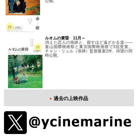
公開。
ルオムの黄昏 11月～
消えた恋人の痕跡と、探すほど遠ざかる道——
釜山国際映画祭と東京国際映画祭で3冠受賞。
チャン・リュル（張律）監督最新2作、待望の同
時公開。
過去の上映作品