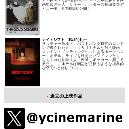
どで世界的な評価を得たイギリスを代表する映
画監督の一人、サリー・ポッターの長編監督デ
ビュー作、国内劇場初公開！
ナイトシフト 10/24(土)～
サッチャー政権下、ポストパンク時代のロンド
ンで撮られたミニマル＆リミナルな対抗映画。
ロンドン・ノッティングヒルにあるポートベロ
ー・ホテル。ライブを終えたバンドマンたち、
おちぶれた伯爵夫人、夜通しポーカーに興じる
男たち…。ホテルは幽霊が彷徨うような境界的
な空間へと化していく。
過去の上映作品