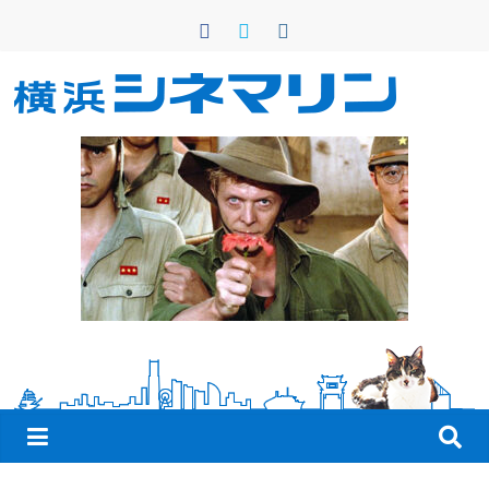
コ
ン
テ
ン
横
ツ
へ
浜
ス
キ
シ
ッ
プ
ネ
マ
リ
ン