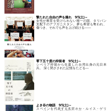
撃たれた自由の声を撮れ 9/5(土)～
女性が教育を受けられない唯一の国、タリバン
支配下のアフガニスタン。夢も希望も奪われ、
傷つき、それでも声を上げ続ける——
零下五十度の抑留者 9/5(土)～
シベリア抑留から生還した台湾出身の元日本
兵。 深く閉ざされた記憶をたどる—
よき谷の物語 9/5(土)～
スペインを代表する名匠ホセ・ルイス・ゲリ