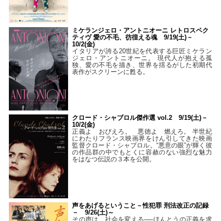
ミケランジェロ・アントニオーニ レトロスペク
ティヴ 愛の不毛、彷徨える魂 9/19(土)－
10/2(金)
イタリアが誇る20世紀を代表する巨匠ミケラン
ジェロ・アントニオーニ。 現代人が抱える孤
独、愛の不毛を描き、世界を揺るがした初期代
表作がスクリーンに甦る。
クロード・シャブロル傑作選 vol.2 9/19(土)－
10/2(金)
正義よ おびえろ。 悪徳よ 燃えろ。 半世紀
にわたりフランス映画界をけん引してきた映画
監督クロード・シャブロル。“悪意の眼”が輝く彼
の作品群の中でもとくに容赦のない強烈な魅力
をはなつ伝説の３本を公開。
声をあげるということ－性犯罪 刑法改正の記録
－ 9/26(土)～
その声は、社会を変える──ほんとうの正義を求