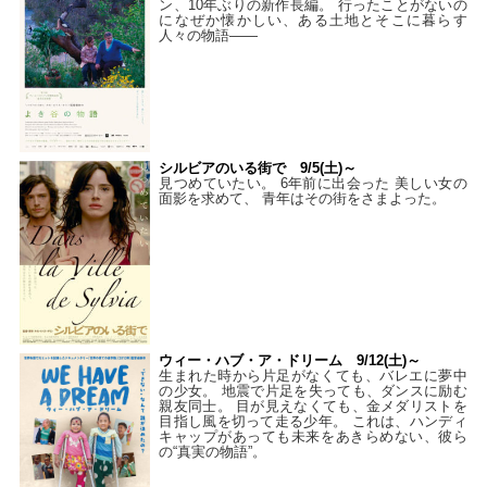
ン、10年ぶりの新作長編。 行ったことがないの
になぜか懐かしい、ある土地とそこに暮らす
人々の物語――
シルビアのいる街で 9/5(土)～
見つめていたい。 6年前に出会った 美しい女の
面影を求めて、 青年はその街をさまよった。
ウィー・ハブ・ア・ドリーム 9/12(土)～
生まれた時から片足がなくても、バレエに夢中
の少女。 地震で片足を失っても、ダンスに励む
親友同士。 目が見えなくても、金メダリストを
目指し風を切って走る少年。 これは、ハンディ
キャップがあっても未来をあきらめない、彼ら
の“真実の物語”。