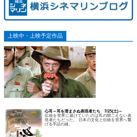
上映中・上映予定作品
心耳～耳を澄まさぬ表現者たち 7/25(土)～
伝統を世界に届けていたのは耳の聞こえない表
現者たちだった。 日本の文化と伝統を世界へ繋
げる手話の縁。