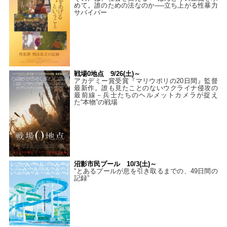
めて。誰のための法なのか──立ち上がる性暴力
サバイバー
戦場0地点 9/26(土)～
アカデミー賞受賞『マリウポリの20日間』監督
最新作。誰も見たことのないウクライナ侵攻の
最前線－兵士たちのヘルメットカメラが捉え
た“本物”の戦場
沼影市民プール 10/3(土)～
“とあるプールが息を引き取るまでの、49日間の
記録”