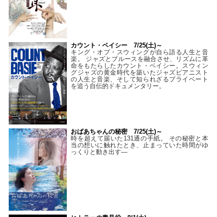
カウント・ベイシー 7/25(土)～
キング・オブ・スウィングが自ら語る人生と音
楽。 ジャズとブルースを融合させ、リズムに革
命をもたらしたカウント・ベイシー。スウィン
グジャズの黄金時代を築いたジャズピアニスト
の人生と音楽、そして知られざるプライベート
を追う自伝的ドキュメンタリー。
おばあちゃんの秘密 7/25(土)～
時を超えて届いた131通の手紙。 その秘密と本
当の想いに触れたとき、止まっていた時間がゆ
っくりと動き出す―