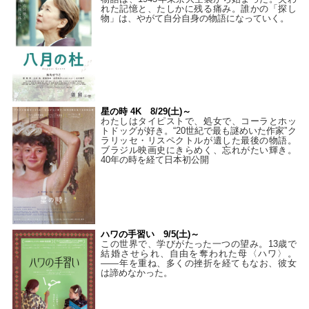
れた記憶と、たしかに残る痛み。誰かの「探し
物」は、やがて自分自身の物語になっていく。
星の時 4K 8/29(土)～
わたしはタイピストで、処⼥で、コーラとホッ
トドッグが好き。“20世紀で最も謎めいた作家”ク
ラリッセ・リスペクトルが遺した最後の物語。
ブラジル映画史にきらめく、忘れがたい輝き。
40年の時を経て⽇本初公開
ハワの手習い 9/5(土)～
この世界で、学びがたった一つの望み。13歳で
結婚させられ、自由を奪われた母〈ハワ〉。
——年を重ね、多くの挫折を経てもなお、彼女
は諦めなかった。