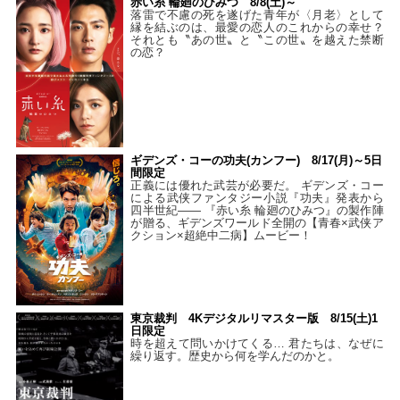
赤い糸 輪廻のひみつ 8/8(土)～
落雷で不慮の死を遂げた青年が〈月老〉として
縁を結ぶのは、最愛の恋人のこれからの幸せ？
それとも〝あの世〟と〝この世〟を越えた禁断
の恋？
ギデンズ・コーの功夫(カンフー) 8/17(月)～5日
間限定
正義には優れた武芸が必要だ。 ギデンズ・コー
による武侠ファンタジー小説『功夫』発表から
四半世紀―― 『赤い糸 輪廻のひみつ』の製作陣
が贈る、ギデンズワールド全開の【青春×武侠ア
クション×超絶中二病】ムービー！
東京裁判 4Kデジタルリマスター版 8/15(土)1
日限定
時を超えて問いかけてくる… 君たちは、なぜに
繰り返す。歴史から何を学んだのかと。