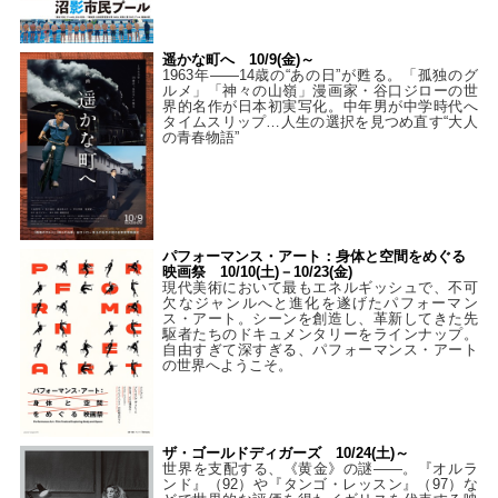
遥かな町へ 10/9(金)～
1963年――14歳の“あの日”が甦る。「孤独のグ
ルメ」「神々の山嶺」漫画家・谷口ジローの世
界的名作が日本初実写化。中年男が中学時代へ
タイムスリップ…人生の選択を見つめ直す“大人
の青春物語”
パフォーマンス・アート：身体と空間をめぐる
映画祭 10/10(土)－10/23(金)
現代美術において最もエネルギッシュで、不可
欠なジャンルへと進化を遂げたパフォーマン
ス・アート。シーンを創造し、革新してきた先
駆者たちのドキュメンタリーをラインナップ。
自由すぎて深すぎる、パフォーマンス・アート
の世界へようこそ。
ザ・ゴールドディガーズ 10/24(土)～
世界を支配する、《黄金》の謎――。『オルラ
ンド』（92）や『タンゴ・レッスン』（97）な