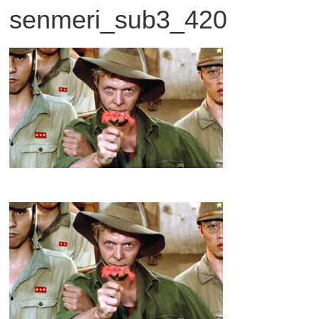
senmeri_sub3_420
観
た
い
映
画
は
こ
の
街
で