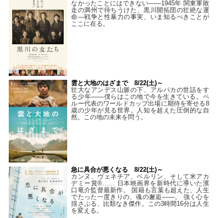
なかったことにはできない——1945年 関東軍敗
走の満州で待ちうけた、黒川開拓団の壮絶な運
命―戦争と性暴力の事実、いま知るべきことが
ここに在る。
雲と大地のはざまで 8/22(土)～
壮大なアンデス山脈の下、アルパカの世話をす
る少年――僕らはこの地で今を生きている。ペ
ルー代表のワールドカップ出場に期待を寄せる8
歳の少年が見る世界。人知を超えた圧倒的な自
然。この地の未来を問う。
急に具合が悪くなる 8/22(土)～
カンヌ、ヴェネチア、ベルリン、そして米アカ
デミー賞®…… 日本映画界を新時代に導いた濱
口竜介監督最新作。 国籍も言葉も超えた、人生
でたった一度きりの、魂の邂逅――。 強く心を
揺さぶる、比類なき傑作。この3時間16分は人生
を変える。