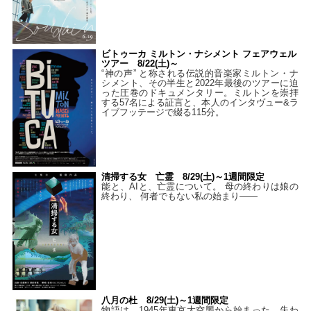
ビトゥーカ ミルトン・ナシメント フェアウェル
ツアー 8/22(土)～
“神の声” と称される伝説的音楽家ミルトン・ナ
シメント、その半生と2022年最後のツアーに迫
った圧巻のドキュメンタリー。ミルトンを崇拝
する57名による証言と、本人のインタヴュー&ラ
イブフッテージで綴る115分。
清掃する女 亡霊 8/29(土)～1週間限定
能と、AIと、亡霊について。 母の終わりは娘の
終わり、 何者でもない私の始まり――
八月の杜 8/29(土)～1週間限定
物語は、1945年東京大空襲から始まった。失わ