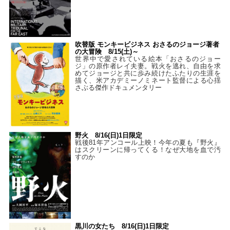
吹替版 モンキービジネス おさるのジョージ著者
の大冒険 8/15(土)～
世界中で愛されている絵本「おさるのジョー
ジ」の原作者レイ夫妻。戦火を逃れ、自由を求
めてジョージと共に歩み続けたふたりの生涯を
描く、米アカデミーノミネート監督による心揺
さぶる傑作ドキュメンタリー
野火 8/16(日)1日限定
戦後81年アンコール上映！今年の夏も『野火』
はスクリーンに帰ってくる！なぜ大地を血で汚
すのか
黒川の女たち 8/16(日)1日限定