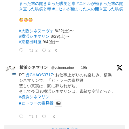
まった末の開き直った哄笑と毒
#ニヒルが極まった末の開
き直った哄笑と毒
#ニヒルが極まった末の開き直った哄笑
#大阪シネヌーヴォ
8/22(土)〜
#横浜シネマリン
8/29(土)〜
#京都出町座
9/4(金)〜
2
2
X
横浜シネマリン
@ycinemarine
·
19h
RT
@CHAOS0717
: お仕事上がりのお楽しみ。横浜
シネマリンで、「ヒトラーの毒見役」
悲しい真実は、闇に葬られがち。
そして今日も横浜シネマリンは、素敵な空間だった。
#横浜シネマリン
#ヒトラーの毒見役
1
X