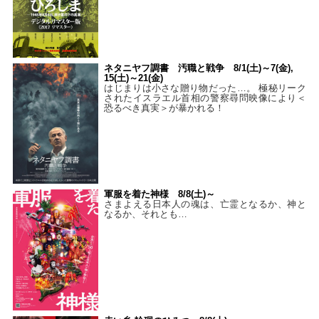
ネタニヤフ調書 汚職と戦争 8/1(土)～7(金),
15(土)～21(金)
はじまりは小さな贈り物だった…。 極秘リーク
されたイスラエル首相の警察尋問映像により＜
恐るべき真実＞が暴かれる！
軍服を着た神様 8/8(土)～
さまよえる日本人の魂は、亡霊となるか、神と
なるか、それとも…