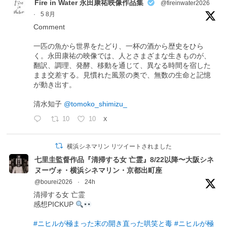
Fire in Water 永田康祐映像作品集
@fireinwater2026
·
5 8月
Comment
一匹の魚から世界をたどり、一杯の酒から歴史をひら
く。永田康祐の映像では、人とさまざまな生きものが、
翻訳、調理、発酵、移動を通じて、異なる時間を宿した
まま交差する。見慣れた風景の奥で、無数の生命と記憶
が動き出す。
清水知子
@tomoko_shimizu_
10
10
X
横浜シネマリン リツイートされました
七里圭監督作品『清掃する女 亡霊』8/22以降〜大阪シネ
ヌーヴォ・横浜シネマリン・京都出町座
@bourei2026
·
24h
清掃する女 亡霊
感想PICKUP
#ニヒルが極まった末の開き直った哄笑と毒
#ニヒルが極