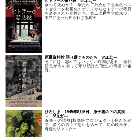
ヒトラーの毒見役 8/1(土)～
食べて死ぬか？ 撃たれて死ぬか？世界的ベス
トセラーを映画化！ナチスからヒトラーの毒見
を命令された女性たち。第二次世界大戦末期、
本当にあった知られざる真実
原爆資料館 語り継ぐものたち 8/1(土)～
そこには、忘れてはいけない時間がある。 歴代
館長が命を削って守り続けた”歴史の現場”の全
容。
ひろしま－1945年8月6日、原子雲の下の真実
－ 8/1(土)～
奇跡への情熱[核廃絶プロジェクト] 長きを経
て、多くの方々の想いを込めて、幻の映画が、
奇跡のリマスター