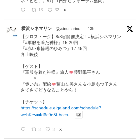
ネ・ピピア。9月11日からフォーラム盛岡。
13
32
X
横浜シネマリン
@ycinemarine
·
13h
【クロストーク】8/8㊏開催決定！#横浜シネマリン
『#軍服を着た神様』15:20回
『#赤い糸輪廻のひみつ』17:45回
各上映後
【ゲスト】
『軍服を着た神様』旅人
藤野陽平さん
×
『赤い糸』配給
葉山友美さん＆小島あつ子さん
さてさてどうなることやら！
【チケット】
https://schedule.eigaland.com/schedule?
webKey=4d6c9e5f-bcca-...
3
3
X