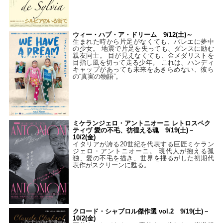
ウィー・ハブ・ア・ドリーム 9/12(土)～
生まれた時から片足がなくても、バレエに夢中
の少女。 地震で片足を失っても、ダンスに励む
親友同士。 目が見えなくても、金メダリストを
目指し風を切って走る少年。 これは、ハンディ
キャップがあっても未来をあきらめない、彼ら
の“真実の物語”。
ミケランジェロ・アントニオーニ レトロスペク
ティヴ 愛の不毛、彷徨える魂 9/19(土)－
10/2(金)
イタリアが誇る20世紀を代表する巨匠ミケラン
ジェロ・アントニオーニ。 現代人が抱える孤
独、愛の不毛を描き、世界を揺るがした初期代
表作がスクリーンに甦る。
クロード・シャブロル傑作選 vol.2 9/19(土)－
10/2(金)