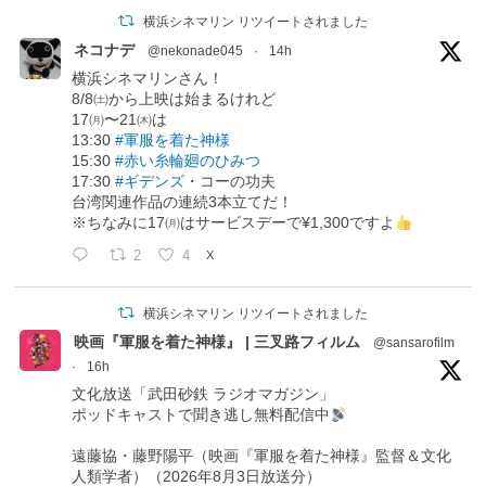
横浜シネマリン リツイートされました
ネコナデ
@nekonade045
·
14h
横浜シネマリンさん！
8/8㈯から上映は始まるけれど
17㈪〜21㈭は
13:30
#軍服を着た神様
15:30
#赤い糸輪廻のひみつ
17:30
#ギデンズ
・コーの功夫
台湾関連作品の連続3本立てだ！
※ちなみに17㈪はサービスデーで¥1,300ですよ
2
4
X
横浜シネマリン リツイートされました
映画『軍服を着た神様』 | 三叉路フィルム
@sansarofilm
·
16h
文化放送「武田砂鉄 ラジオマガジン」
ポッドキャストで聞き逃し無料配信中
遠藤協・藤野陽平（映画『軍服を着た神様』監督＆文化
人類学者）（2026年8月3日放送分）