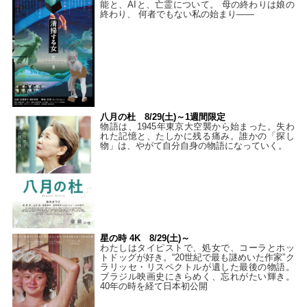
能と、AIと、亡霊について。 母の終わりは娘の
終わり、 何者でもない私の始まり――
八月の杜 8/29(土)～1週間限定
物語は、1945年東京大空襲から始まった。失わ
れた記憶と、たしかに残る痛み。誰かの「探し
物」は、やがて自分自身の物語になっていく。
星の時 4K 8/29(土)～
わたしはタイピストで、処⼥で、コーラとホッ
トドッグが好き。“20世紀で最も謎めいた作家”ク
ラリッセ・リスペクトルが遺した最後の物語。
ブラジル映画史にきらめく、忘れがたい輝き。
40年の時を経て⽇本初公開