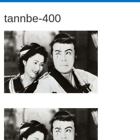
観
tannbe-400
た
い
映
画
は
こ
の
街
で