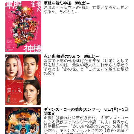
軍服を着た神様 8/8(土)～
さまよえる日本人の魂は、亡霊となるか、神と
なるか、それとも…
赤い糸 輪廻のひみつ 8/8(土)～
落雷で不慮の死を遂げた青年が〈月老〉として
縁を結ぶのは、最愛の恋人のこれからの幸せ？
それとも〝あの世〟と〝この世〟を越えた禁断
の恋？
ギデンズ・コーの功夫(カンフー) 8/17(月)～5日
間限定
正義には優れた武芸が必要だ。 ギデンズ・コー
による武侠ファンタジー小説『功夫』発表から
四半世紀―― 『赤い糸 輪廻のひみつ』の製作陣
が贈る、ギデンズワールド全開の【青春×武侠ア