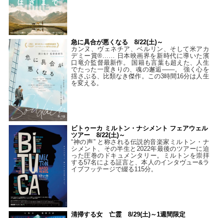
急に具合が悪くなる 8/22(土)～
カンヌ、ヴェネチア、ベルリン、そして米アカ
デミー賞®…… 日本映画界を新時代に導いた濱
口竜介監督最新作。 国籍も言葉も超えた、人生
でたった一度きりの、魂の邂逅――。 強く心を
揺さぶる、比類なき傑作。この3時間16分は人生
を変える。
ビトゥーカ ミルトン・ナシメント フェアウェル
ツアー 8/22(土)～
“神の声” と称される伝説的音楽家ミルトン・ナ
シメント、その半生と2022年最後のツアーに迫
った圧巻のドキュメンタリー。ミルトンを崇拝
する57名による証言と、本人のインタヴュー&ラ
イブフッテージで綴る115分。
清掃する女 亡霊 8/29(土)～1週間限定