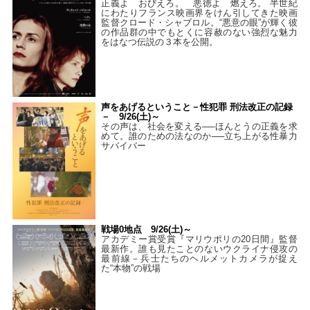
正義よ おびえろ。 悪徳よ 燃えろ。 半世紀
にわたりフランス映画界をけん引してきた映画
監督クロード・シャブロル。“悪意の眼”が輝く彼
の作品群の中でもとくに容赦のない強烈な魅力
をはなつ伝説の３本を公開。
声をあげるということ－性犯罪 刑法改正の記録
－ 9/26(土)～
その声は、社会を変える──ほんとうの正義を求
めて。誰のための法なのか──立ち上がる性暴力
サバイバー
戦場0地点 9/26(土)～
アカデミー賞受賞『マリウポリの20日間』監督
最新作。誰も見たことのないウクライナ侵攻の
最前線－兵士たちのヘルメットカメラが捉え
た“本物”の戦場