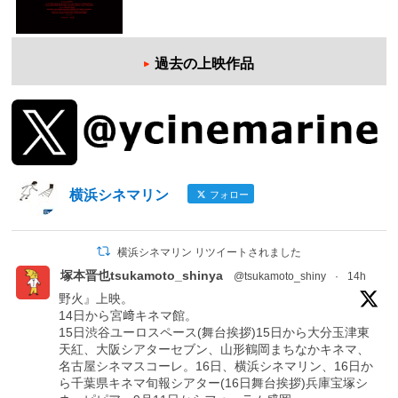
過去の上映作品
横浜シネマリン
フォロー
横浜シネマリン リツイートされました
塚本晋也tsukamoto_shinya
@tsukamoto_shiny
·
14h
野火』上映。
14日から宮﨑キネマ館。
15日渋谷ユーロスペース(舞台挨拶)15日から大分玉津東
天紅、大阪シアターセブン、山形鶴岡まちなかキネマ、
名古屋シネマスコーレ。16日、横浜シネマリン、16日か
ら千葉県キネマ旬報シアター(16日舞台挨拶)兵庫宝塚シ