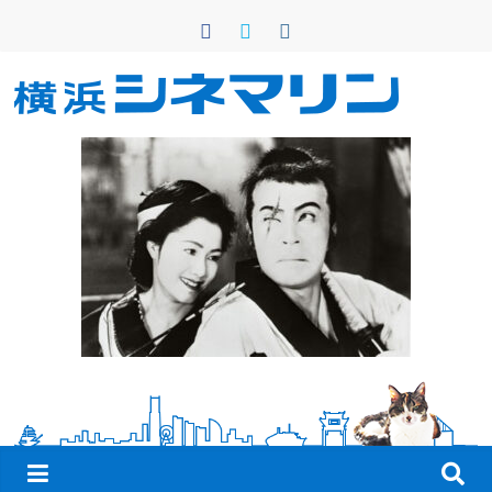
コ
ン
テ
ン
横
ツ
へ
浜
ス
キ
シ
ッ
プ
ネ
マ
リ
ン