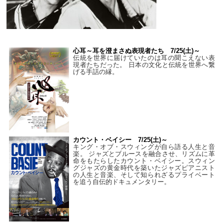
心耳～耳を澄まさぬ表現者たち 7/25(土)～
伝統を世界に届けていたのは耳の聞こえない表
現者たちだった。 日本の文化と伝統を世界へ繋
げる手話の縁。
カウント・ベイシー 7/25(土)～
キング・オブ・スウィングが自ら語る人生と音
楽。 ジャズとブルースを融合させ、リズムに革
命をもたらしたカウント・ベイシー。スウィン
グジャズの黄金時代を築いたジャズピアニスト
の人生と音楽、そして知られざるプライベート
を追う自伝的ドキュメンタリー。