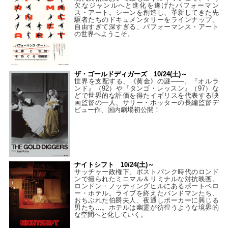
欠なジャンルへと進化を遂げたパフォーマン
ス・アート。シーンを創造し、革新してきた先
駆者たちのドキュメンタリーをラインナップ。
自由すぎて深すぎる、パフォーマンス・アート
の世界へようこそ。
ザ・ゴールドディガーズ 10/24(土)～
世界を支配する、《黄金》の謎――。『オルラ
ンド』（92）や『タンゴ・レッスン』（97）な
どで世界的な評価を得たイギリスを代表する映
画監督の一人、サリー・ポッターの長編監督デ
ビュー作、国内劇場初公開！
ナイトシフト 10/24(土)～
サッチャー政権下、ポストパンク時代のロンド
ンで撮られたミニマル＆リミナルな対抗映画。
ロンドン・ノッティングヒルにあるポートベロ
ー・ホテル。ライブを終えたバンドマンたち、
おちぶれた伯爵夫人、夜通しポーカーに興じる
男たち…。ホテルは幽霊が彷徨うような境界的
な空間へと化していく。