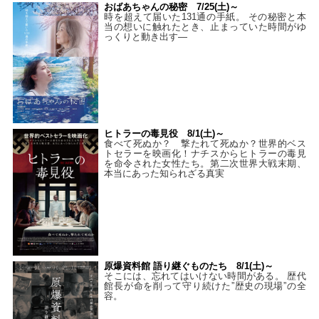
おばあちゃんの秘密 7/25(土)～
時を超えて届いた131通の手紙。 その秘密と本
当の想いに触れたとき、止まっていた時間がゆ
っくりと動き出す―
ヒトラーの毒見役 8/1(土)～
食べて死ぬか？ 撃たれて死ぬか？世界的ベス
トセラーを映画化！ナチスからヒトラーの毒見
を命令された女性たち。第二次世界大戦末期、
本当にあった知られざる真実
原爆資料館 語り継ぐものたち 8/1(土)～
そこには、忘れてはいけない時間がある。 歴代
館長が命を削って守り続けた”歴史の現場”の全
容。