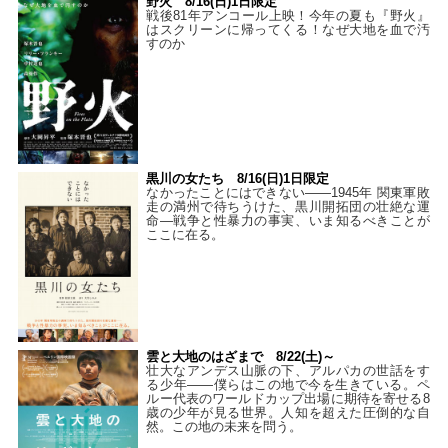
野火 8/16(日)1日限定
戦後81年アンコール上映！今年の夏も『野火』
はスクリーンに帰ってくる！なぜ大地を血で汚
すのか
黒川の女たち 8/16(日)1日限定
なかったことにはできない——1945年 関東軍敗
走の満州で待ちうけた、黒川開拓団の壮絶な運
命―戦争と性暴力の事実、いま知るべきことが
ここに在る。
雲と大地のはざまで 8/22(土)～
壮大なアンデス山脈の下、アルパカの世話をす
る少年――僕らはこの地で今を生きている。ペ
ルー代表のワールドカップ出場に期待を寄せる8
歳の少年が見る世界。人知を超えた圧倒的な自
然。この地の未来を問う。