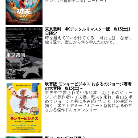
クション×超絶中二病】ムービー！
東京裁判 4Kデジタルリマスター版 8/15(土)1
日限定
時を超えて問いかけてくる… 君たちは、なぜに
繰り返す。歴史から何を学んだのかと。
吹替版 モンキービジネス おさるのジョージ著者
の大冒険 8/15(土)～
世界中で愛されている絵本「おさるのジョー
ジ」の原作者レイ夫妻。戦火を逃れ、自由を求
めてジョージと共に歩み続けたふたりの生涯を
描く、米アカデミーノミネート監督による心揺
さぶる傑作ドキュメンタリー