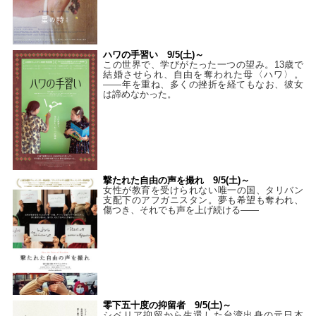
ハワの手習い 9/5(土)～
この世界で、学びがたった一つの望み。13歳で
結婚させられ、自由を奪われた母〈ハワ〉。
——年を重ね、多くの挫折を経てもなお、彼女
は諦めなかった。
撃たれた自由の声を撮れ 9/5(土)～
女性が教育を受けられない唯一の国、タリバン
支配下のアフガニスタン。夢も希望も奪われ、
傷つき、それでも声を上げ続ける——
零下五十度の抑留者 9/5(土)～
シベリア抑留から生還した台湾出身の元日本