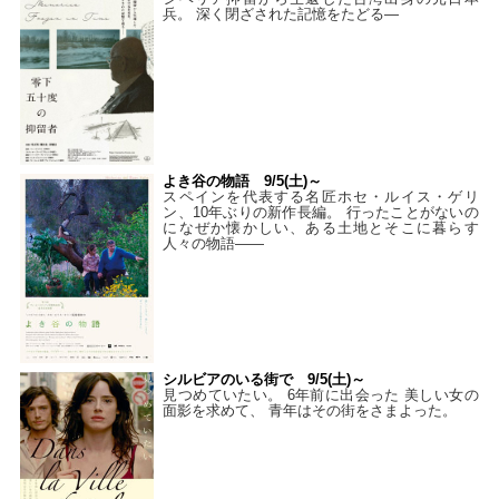
兵。 深く閉ざされた記憶をたどる—
よき谷の物語 9/5(土)～
スペインを代表する名匠ホセ・ルイス・ゲリ
ン、10年ぶりの新作長編。 行ったことがないの
になぜか懐かしい、ある土地とそこに暮らす
人々の物語――
シルビアのいる街で 9/5(土)～
見つめていたい。 6年前に出会った 美しい女の
面影を求めて、 青年はその街をさまよった。