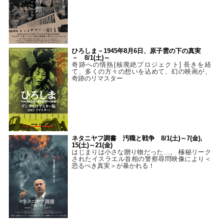
ひろしま－1945年8月6日、原子雲の下の真実
－ 8/1(土)～
奇跡への情熱[核廃絶プロジェクト] 長きを経
て、多くの方々の想いを込めて、幻の映画が、
奇跡のリマスター
ネタニヤフ調書 汚職と戦争 8/1(土)～7(金),
15(土)～21(金)
はじまりは小さな贈り物だった…。 極秘リーク
されたイスラエル首相の警察尋問映像により＜
恐るべき真実＞が暴かれる！