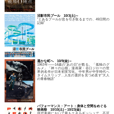
沼影市民プール 10/3(土)～
“とあるプールが息を引き取るまでの、49日間の
記録”
遥かな町へ 10/9(金)～
1963年――14歳の“あの日”が甦る。「孤独のグ
ルメ」「神々の山嶺」漫画家・谷口ジローの世
界的名作が日本初実写化。中年男が中学時代へ
タイムスリップ…人生の選択を見つめ直す“大人
の青春物語”
パフォーマンス・アート：身体と空間をめぐる
映画祭 10/10(土)－10/23(金)
現代美術において最もエネルギッシュで、不可