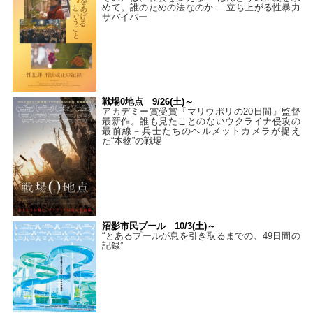
めて。誰のための法なのか──立ち上がる性暴力
サバイバー
戦場0地点 9/26(土)～
アカデミー賞受賞『マリウポリの20日間』監督
最新作。誰も見たことのないウクライナ侵攻の
最前線－兵士たちのヘルメットカメラが捉え
た“本物”の戦場
沼影市民プール 10/3(土)～
“とあるプールが息を引き取るまでの、49日間の
記録”