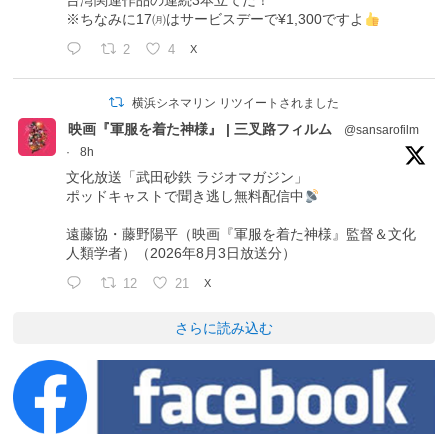
台湾関連作品の連続3本立てだ！
※ちなみに17㈪はサービスデーで¥1,300ですよ
2
4
X
横浜シネマリン リツイートされました
映画『軍服を着た神様』 | 三叉路フィルム
@sansarofilm
·
8h
文化放送「武田砂鉄 ラジオマガジン」
ポッドキャストで聞き逃し無料配信中
遠藤協・藤野陽平（映画『軍服を着た神様』監督＆文化
人類学者）（2026年8月3日放送分）
12
21
X
さらに読み込む