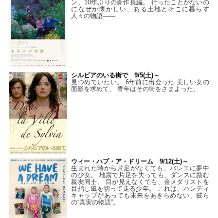
ン、10年ぶりの新作長編。 行ったことがないの
になぜか懐かしい、ある土地とそこに暮らす
人々の物語――
シルビアのいる街で 9/5(土)～
見つめていたい。 6年前に出会った 美しい女の
面影を求めて、 青年はその街をさまよった。
ウィー・ハブ・ア・ドリーム 9/12(土)～
生まれた時から片足がなくても、バレエに夢中
の少女。 地震で片足を失っても、ダンスに励む
親友同士。 目が見えなくても、金メダリストを
目指し風を切って走る少年。 これは、ハンディ
キャップがあっても未来をあきらめない、彼ら
の“真実の物語”。