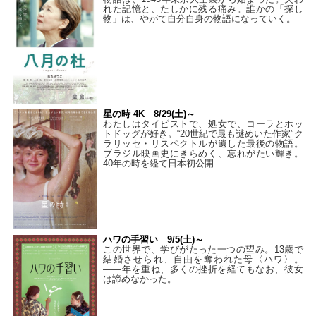
れた記憶と、たしかに残る痛み。誰かの「探し
物」は、やがて自分自身の物語になっていく。
星の時 4K 8/29(土)～
わたしはタイピストで、処⼥で、コーラとホッ
トドッグが好き。“20世紀で最も謎めいた作家”ク
ラリッセ・リスペクトルが遺した最後の物語。
ブラジル映画史にきらめく、忘れがたい輝き。
40年の時を経て⽇本初公開
ハワの手習い 9/5(土)～
この世界で、学びがたった一つの望み。13歳で
結婚させられ、自由を奪われた母〈ハワ〉。
——年を重ね、多くの挫折を経てもなお、彼女
は諦めなかった。