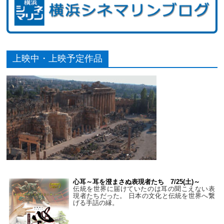
上映中・上映予定作品
心耳～耳を澄まさぬ表現者たち 7/25(土)～
伝統を世界に届けていたのは耳の聞こえない表
現者たちだった。 日本の文化と伝統を世界へ繋
げる手話の縁。