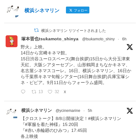
横浜シネマリン
フォロー
横浜シネマリン リツイートされました
塚本晋也tsukamoto_shinya
@tsukamoto_shiny
·
6h
野火』上映。
14日から宮﨑キネマ館。
15日渋谷ユーロスペース(舞台挨拶)15日から大分玉津東
天紅、大阪シアターセブン、山形鶴岡まちなかキネマ、
名古屋シネマスコーレ。16日、横浜シネマリン、16日か
ら千葉県キネマ旬報シアター(16日舞台挨拶)兵庫宝塚シ
ネ・ピピア。9月11日からフォーラム盛岡。
13
32
X
横浜シネマリン
@ycinemarine
·
5h
【クロストーク】8/8㊏開催決定！#横浜シネマリン
『#軍服を着た神様』15:20回
『#赤い糸輪廻のひみつ』17:45回
各上映後