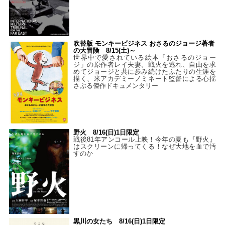
吹替版 モンキービジネス おさるのジョージ著者
の大冒険 8/15(土)～
世界中で愛されている絵本「おさるのジョー
ジ」の原作者レイ夫妻。戦火を逃れ、自由を求
めてジョージと共に歩み続けたふたりの生涯を
描く、米アカデミーノミネート監督による心揺
さぶる傑作ドキュメンタリー
野火 8/16(日)1日限定
戦後81年アンコール上映！今年の夏も『野火』
はスクリーンに帰ってくる！なぜ大地を血で汚
すのか
黒川の女たち 8/16(日)1日限定