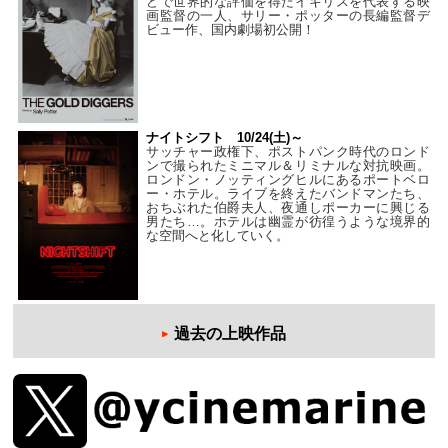
どで世界的な評価を得たイギリスを代表する映
画監督の一人、サリー・ポッターの長編監督デ
ビュー作、国内劇場初公開！
ナイトシフト 10/24(土)～
サッチャー政権下、ポストパンク時代のロンド
ンで撮られたミニマル＆リミナルな対抗映画。
ロンドン・ノッティングヒルにあるポートベロ
ー・ホテル。ライブを終えたバンドマンたち、
おちぶれた伯爵夫人、夜通しポーカーに興じる
男たち…。ホテルは幽霊が彷徨うような境界的
な空間へと化していく。
過去の上映作品