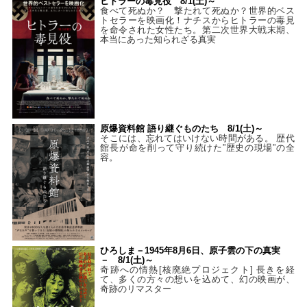
ヒトラーの毒見役 8/1(土)～
食べて死ぬか？ 撃たれて死ぬか？世界的ベス
トセラーを映画化！ナチスからヒトラーの毒見
を命令された女性たち。第二次世界大戦末期、
本当にあった知られざる真実
原爆資料館 語り継ぐものたち 8/1(土)～
そこには、忘れてはいけない時間がある。 歴代
館長が命を削って守り続けた”歴史の現場”の全
容。
ひろしま－1945年8月6日、原子雲の下の真実
－ 8/1(土)～
奇跡への情熱[核廃絶プロジェクト] 長きを経
て、多くの方々の想いを込めて、幻の映画が、
奇跡のリマスター