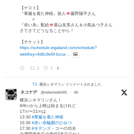
【ゲスト】
『軍服を着た神様』旅人
藤野陽平さん
×
『赤い糸』配給
葉山友美さん＆小島あつ子さん
さてさてどうなることやら！
【チケット】
https://schedule.eigaland.com/schedule?
webKey=4d6c9e5f-bcca-...
3
3
X
横浜シネマリン リツイートされました
ネコナデ
@nekonade045
·
6h
横浜シネマリンさん！
8/8㈯から上映は始まるけれど
17㈪〜21㈭は
13:30
#軍服を着た神様
15:30
#赤い糸輪廻のひみつ
17:30
#ギデンズ
・コーの功夫