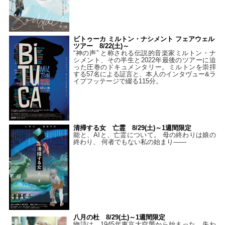
ビトゥーカ ミルトン・ナシメント フェアウェル
ツアー 8/22(土)～
“神の声” と称される伝説的音楽家ミルトン・ナ
シメント、その半生と2022年最後のツアーに迫
った圧巻のドキュメンタリー。ミルトンを崇拝
する57名による証言と、本人のインタヴュー&ラ
イブフッテージで綴る115分。
清掃する女 亡霊 8/29(土)～1週間限定
能と、AIと、亡霊について。 母の終わりは娘の
終わり、 何者でもない私の始まり――
八月の杜 8/29(土)～1週間限定
物語は、1945年東京大空襲から始まった。失わ