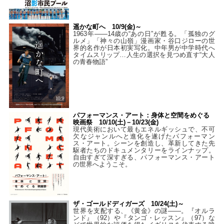
遥かな町へ 10/9(金)～
1963年――14歳の“あの日”が甦る。「孤独のグ
ルメ」「神々の山嶺」漫画家・谷口ジローの世
界的名作が日本初実写化。中年男が中学時代へ
タイムスリップ…人生の選択を見つめ直す“大人
の青春物語”
パフォーマンス・アート：身体と空間をめぐる
映画祭 10/10(土)－10/23(金)
現代美術において最もエネルギッシュで、不可
欠なジャンルへと進化を遂げたパフォーマン
ス・アート。シーンを創造し、革新してきた先
駆者たちのドキュメンタリーをラインナップ。
自由すぎて深すぎる、パフォーマンス・アート
の世界へようこそ。
ザ・ゴールドディガーズ 10/24(土)～
世界を支配する、《黄金》の謎――。『オルラ
ンド』（92）や『タンゴ・レッスン』（97）な