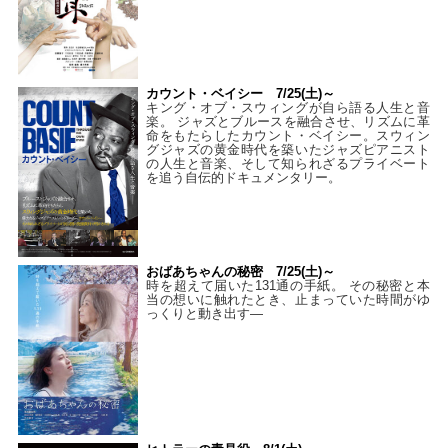
カウント・ベイシー 7/25(土)～
キング・オブ・スウィングが自ら語る人生と音
楽。 ジャズとブルースを融合させ、リズムに革
命をもたらしたカウント・ベイシー。スウィン
グジャズの黄金時代を築いたジャズピアニスト
の人生と音楽、そして知られざるプライベート
を追う自伝的ドキュメンタリー。
おばあちゃんの秘密 7/25(土)～
時を超えて届いた131通の手紙。 その秘密と本
当の想いに触れたとき、止まっていた時間がゆ
っくりと動き出す―