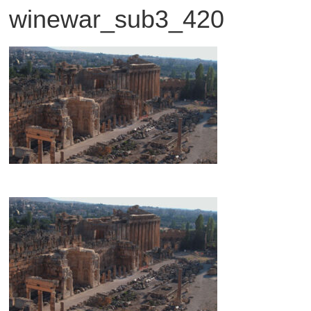
winewar_sub3_420
観
た
い
映
画
は
こ
の
街
で