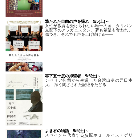
撃たれた自由の声を撮れ 9/5(土)～
女性が教育を受けられない唯一の国、タリバン
支配下のアフガニスタン。夢も希望も奪われ、
傷つき、それでも声を上げ続ける——
零下五十度の抑留者 9/5(土)～
シベリア抑留から生還した台湾出身の元日本
兵。 深く閉ざされた記憶をたどる—
よき谷の物語 9/5(土)～
スペインを代表する名匠ホセ・ルイス・ゲリ