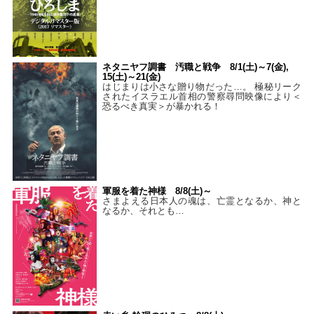
ネタニヤフ調書 汚職と戦争 8/1(土)～7(金),
15(土)～21(金)
はじまりは小さな贈り物だった…。 極秘リーク
されたイスラエル首相の警察尋問映像により＜
恐るべき真実＞が暴かれる！
軍服を着た神様 8/8(土)～
さまよえる日本人の魂は、亡霊となるか、神と
なるか、それとも…