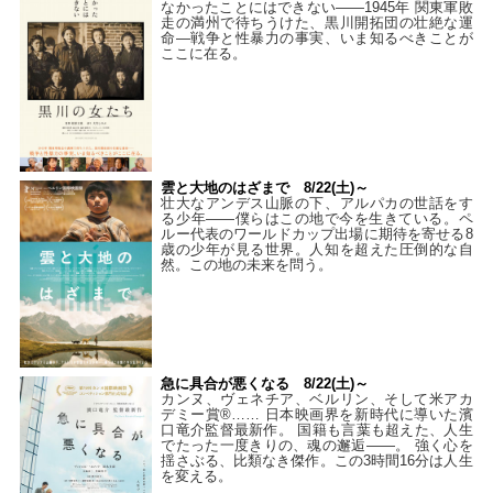
なかったことにはできない——1945年 関東軍敗
走の満州で待ちうけた、黒川開拓団の壮絶な運
命―戦争と性暴力の事実、いま知るべきことが
ここに在る。
雲と大地のはざまで 8/22(土)～
壮大なアンデス山脈の下、アルパカの世話をす
る少年――僕らはこの地で今を生きている。ペ
ルー代表のワールドカップ出場に期待を寄せる8
歳の少年が見る世界。人知を超えた圧倒的な自
然。この地の未来を問う。
急に具合が悪くなる 8/22(土)～
カンヌ、ヴェネチア、ベルリン、そして米アカ
デミー賞®…… 日本映画界を新時代に導いた濱
口竜介監督最新作。 国籍も言葉も超えた、人生
でたった一度きりの、魂の邂逅――。 強く心を
揺さぶる、比類なき傑作。この3時間16分は人生
を変える。