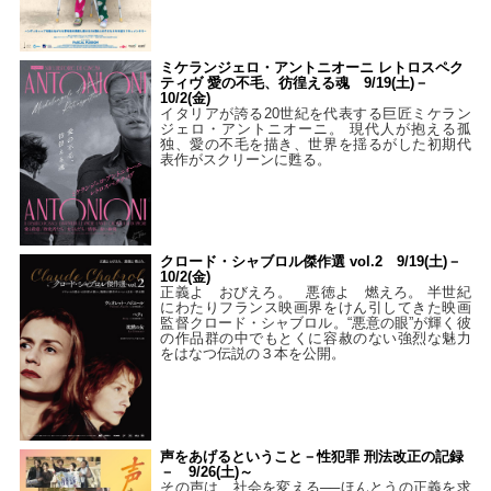
ミケランジェロ・アントニオーニ レトロスペク
ティヴ 愛の不毛、彷徨える魂 9/19(土)－
10/2(金)
イタリアが誇る20世紀を代表する巨匠ミケラン
ジェロ・アントニオーニ。 現代人が抱える孤
独、愛の不毛を描き、世界を揺るがした初期代
表作がスクリーンに甦る。
クロード・シャブロル傑作選 vol.2 9/19(土)－
10/2(金)
正義よ おびえろ。 悪徳よ 燃えろ。 半世紀
にわたりフランス映画界をけん引してきた映画
監督クロード・シャブロル。“悪意の眼”が輝く彼
の作品群の中でもとくに容赦のない強烈な魅力
をはなつ伝説の３本を公開。
声をあげるということ－性犯罪 刑法改正の記録
－ 9/26(土)～
その声は、社会を変える──ほんとうの正義を求