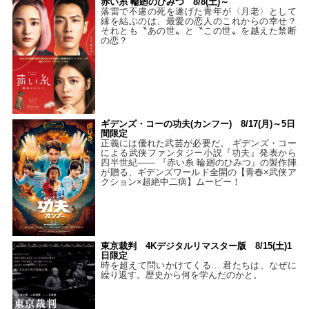
赤い糸 輪廻のひみつ 8/8(土)～
落雷で不慮の死を遂げた青年が〈月老〉として
縁を結ぶのは、最愛の恋人のこれからの幸せ？
それとも〝あの世〟と〝この世〟を越えた禁断
の恋？
ギデンズ・コーの功夫(カンフー) 8/17(月)～5日
間限定
正義には優れた武芸が必要だ。 ギデンズ・コー
による武侠ファンタジー小説『功夫』発表から
四半世紀―― 『赤い糸 輪廻のひみつ』の製作陣
が贈る、ギデンズワールド全開の【青春×武侠ア
クション×超絶中二病】ムービー！
東京裁判 4Kデジタルリマスター版 8/15(土)1
日限定
時を超えて問いかけてくる… 君たちは、なぜに
繰り返す。歴史から何を学んだのかと。