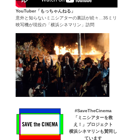
YouTuber「もっちゃんねる」
意外と知らないミニシアターの裏話が続々…35ミリ
映写機が現役の「横浜シネマリン」訪問
#SaveTheCinema
「ミニシアターを救
え！」プロジェクト
横浜シネマリンも賛同し
ています