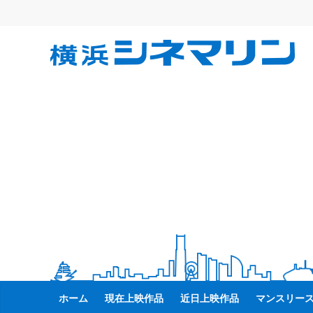
コ
ン
テ
横
ン
ツ
へ
浜
ス
キ
シ
ッ
プ
ネ
マ
リ
ン
ホーム
現在上映作品
近日上映作品
マンスリー