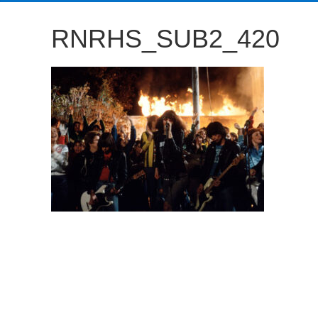
観
RNRHS_SUB2_420
た
い
映
画
は
こ
の
街
で