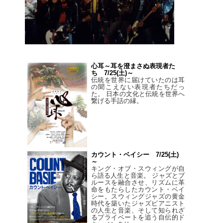
心耳～耳を澄まさぬ表現者た
ち 7/25(土)～
伝統を世界に届けていたのは耳
の聞こえない表現者たちだっ
た。 日本の文化と伝統を世界へ
繋げる手話の縁。
カウント・ベイシー 7/25(土)
～
キング・オブ・スウィングが自
ら語る人生と音楽。 ジャズとブ
ルースを融合させ、リズムに革
命をもたらしたカウント・ベイ
シー。スウィングジャズの黄金
時代を築いたジャズピアニスト
の人生と音楽、そして知られざ
るプライベートを追う自伝的ド