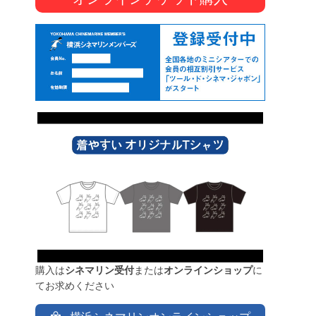
購入は
シネマリン受付
または
オンラインショップ
に
てお求めください