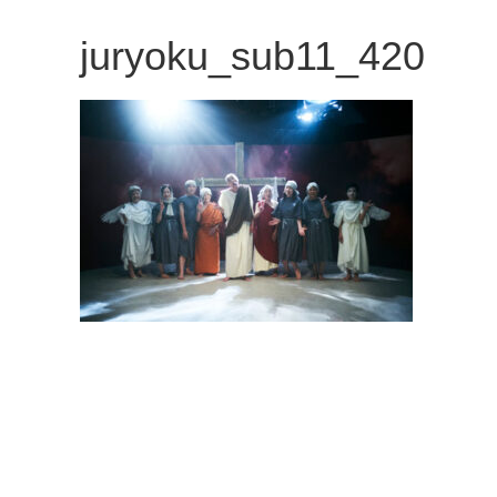
観
juryoku_sub11_420
た
い
映
画
は
こ
の
街
で