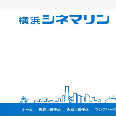
コ
ン
テ
横
ン
ツ
へ
浜
ス
キ
シ
ッ
プ
ネ
マ
リ
ン
ホーム
現在上映作品
近日上映作品
マンスリー