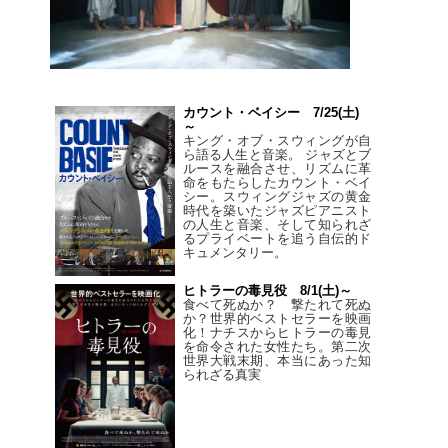
カウント・ベイシー 7/25(土)
～
キング・オブ・スウィングが自
ら語る人生と音楽。 ジャズとブ
ルースを融合させ、リズムに革
命をもたらしたカウント・ベイ
シー。スウィングジャズの黄金
時代を築いたジャズピアニスト
の人生と音楽、そして知られざ
るプライベートを追う自伝的ド
キュメンタリー。
ヒトラーの毒見役 8/1(土)～
食べて死ぬか？ 撃たれて死ぬ
か？世界的ベストセラーを映画
化！ナチスからヒトラーの毒見
を命令された女性たち。第二次
世界大戦末期、本当にあった知
られざる真実