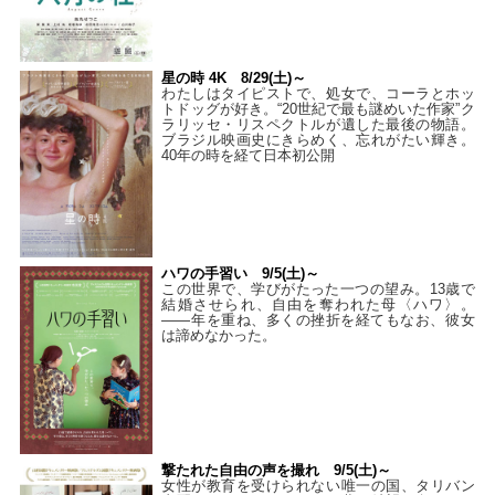
星の時 4K 8/29(土)～
わたしはタイピストで、処⼥で、コーラとホッ
トドッグが好き。“20世紀で最も謎めいた作家”ク
ラリッセ・リスペクトルが遺した最後の物語。
ブラジル映画史にきらめく、忘れがたい輝き。
40年の時を経て⽇本初公開
ハワの手習い 9/5(土)～
この世界で、学びがたった一つの望み。13歳で
結婚させられ、自由を奪われた母〈ハワ〉。
——年を重ね、多くの挫折を経てもなお、彼女
は諦めなかった。
撃たれた自由の声を撮れ 9/5(土)～
女性が教育を受けられない唯一の国、タリバン