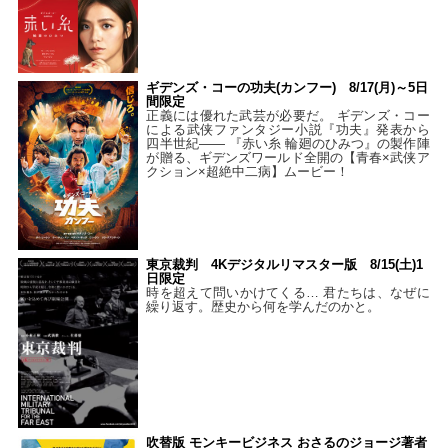
ギデンズ・コーの功夫(カンフー) 8/17(月)～5日
間限定
正義には優れた武芸が必要だ。 ギデンズ・コー
による武侠ファンタジー小説『功夫』発表から
四半世紀―― 『赤い糸 輪廻のひみつ』の製作陣
が贈る、ギデンズワールド全開の【青春×武侠ア
クション×超絶中二病】ムービー！
東京裁判 4Kデジタルリマスター版 8/15(土)1
日限定
時を超えて問いかけてくる… 君たちは、なぜに
繰り返す。歴史から何を学んだのかと。
吹替版 モンキービジネス おさるのジョージ著者