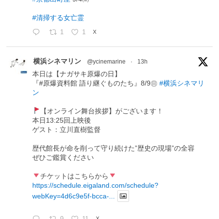
#清掃する女亡霊
1
1
X
横浜シネマリン
@ycinemarine
·
13h
本日は【ナガサキ原爆の日】
『#原爆資料館 語り継ぐものたち』8/9㊐
#横浜シネマリ
ン
【オンライン舞台挨拶】がございます！
本日13:25回上映後
ゲスト：立川直樹監督
歴代館長が命を削って守り続けた”歴史の現場”の全容
ぜひご鑑賞ください
チケットはこちらから
https://schedule.eigaland.com/schedule?
webKey=4d6c9e5f-bcca-...
X