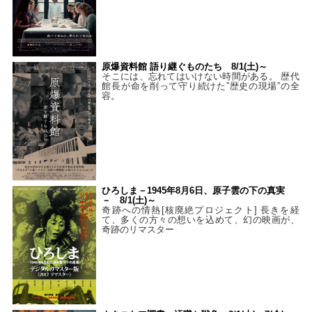
原爆資料館 語り継ぐものたち 8/1(土)～
そこには、忘れてはいけない時間がある。 歴代
館長が命を削って守り続けた”歴史の現場”の全
容。
ひろしま－1945年8月6日、原子雲の下の真実
－ 8/1(土)～
奇跡への情熱[核廃絶プロジェクト] 長きを経
て、多くの方々の想いを込めて、幻の映画が、
奇跡のリマスター