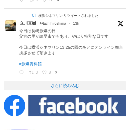
9
11
横浜シネマリン リツイートされました
立川直樹
@tachihiroshima
·
13h
今日は長崎原爆の日
父方の里が諫早市でもあり、やはり特別な日です
今日は横浜シネマリン13:25の回のあとにオンライン舞台
挨拶させて頂きます
#原爆資料館
3
8
X
さらに読み込む