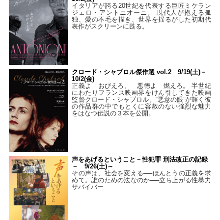
イタリアが誇る20世紀を代表する巨匠ミケラン
ジェロ・アントニオーニ。 現代人が抱える孤
独、愛の不毛を描き、世界を揺るがした初期代
表作がスクリーンに甦る。
クロード・シャブロル傑作選 vol.2 9/19(土)－
10/2(金)
正義よ おびえろ。 悪徳よ 燃えろ。 半世紀
にわたりフランス映画界をけん引してきた映画
監督クロード・シャブロル。“悪意の眼”が輝く彼
の作品群の中でもとくに容赦のない強烈な魅力
をはなつ伝説の３本を公開。
声をあげるということ－性犯罪 刑法改正の記録
－ 9/26(土)～
その声は、社会を変える──ほんとうの正義を求
めて。誰のための法なのか──立ち上がる性暴力
サバイバー