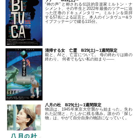
“神の声” と称される伝説的音楽家ミルトン・ナ
シメント、その半生と2022年最後のツアーに迫
った圧巻のドキュメンタリー。ミルトンを崇拝
する57名による証言と、本人のインタヴュー&ラ
イブフッテージで綴る115分。
清掃する女 亡霊 8/29(土)～1週間限定
能と、AIと、亡霊について。 母の終わりは娘の
終わり、 何者でもない私の始まり――
八月の杜 8/29(土)～1週間限定
物語は、1945年東京大空襲から始まった。失わ
れた記憶と、たしかに残る痛み。誰かの「探し
物」は、やがて自分自身の物語になっていく。