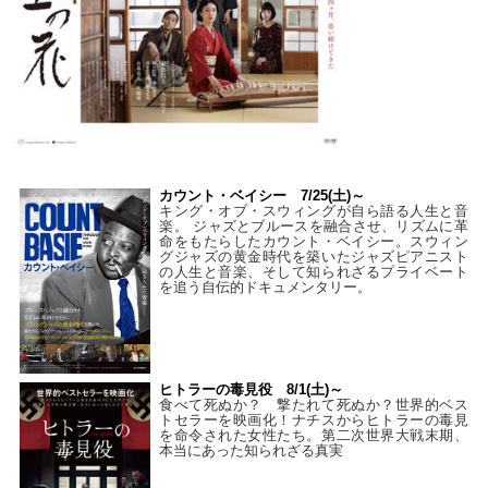
カウント・ベイシー 7/25(土)～
キング・オブ・スウィングが自ら語る人生と音
楽。 ジャズとブルースを融合させ、リズムに革
命をもたらしたカウント・ベイシー。スウィン
グジャズの黄金時代を築いたジャズピアニスト
の人生と音楽、そして知られざるプライベート
を追う自伝的ドキュメンタリー。
ヒトラーの毒見役 8/1(土)～
食べて死ぬか？ 撃たれて死ぬか？世界的ベス
トセラーを映画化！ナチスからヒトラーの毒見
を命令された女性たち。第二次世界大戦末期、
本当にあった知られざる真実