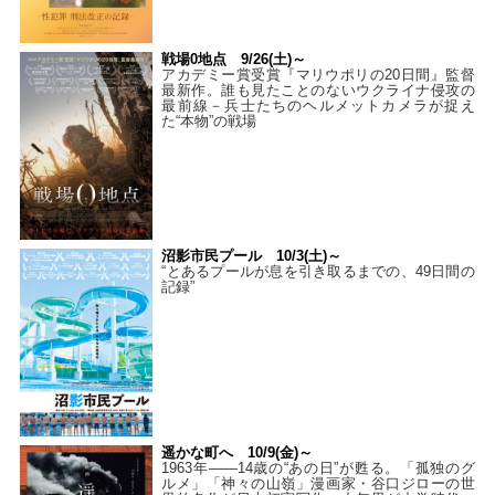
戦場0地点 9/26(土)～
アカデミー賞受賞『マリウポリの20日間』監督
最新作。誰も見たことのないウクライナ侵攻の
最前線－兵士たちのヘルメットカメラが捉え
た“本物”の戦場
沼影市民プール 10/3(土)～
“とあるプールが息を引き取るまでの、49日間の
記録”
遥かな町へ 10/9(金)～
1963年――14歳の“あの日”が甦る。「孤独のグ
ルメ」「神々の山嶺」漫画家・谷口ジローの世