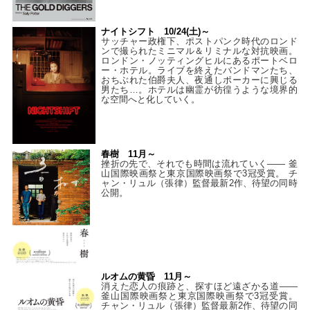
ナイトシフト 10/24(土)～
サッチャー政権下、ポストパンク時代のロンド
ンで撮られたミニマル＆リミナルな対抗映画。
ロンドン・ノッティングヒルにあるポートベロ
ー・ホテル。ライブを終えたバンドマンたち、
おちぶれた伯爵夫人、夜通しポーカーに興じる
男たち…。ホテルは幽霊が彷徨うような境界的
な空間へと化していく。
春樹 11月～
挫折の先で、それでも時間は流れていく—— 釜
山国際映画祭と東京国際映画祭で3冠受賞。 チ
ャン・リュル（張律）監督最新2作、待望の同時
公開。
ルオムの黄昏 11月～
消えた恋人の痕跡と、探すほど遠ざかる道——
釜山国際映画祭と東京国際映画祭で3冠受賞。
チャン・リュル（張律）監督最新2作、待望の同