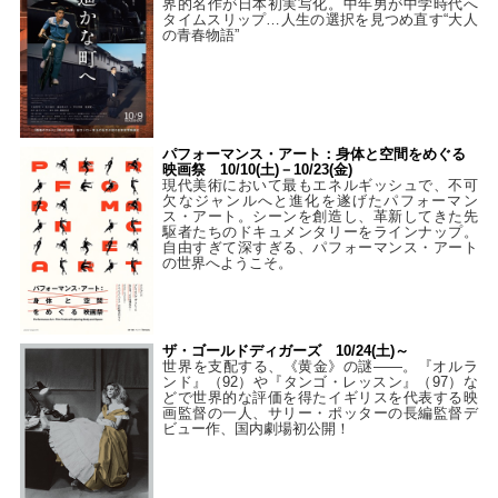
界的名作が日本初実写化。中年男が中学時代へ
タイムスリップ…人生の選択を見つめ直す“大人
の青春物語”
パフォーマンス・アート：身体と空間をめぐる
映画祭 10/10(土)－10/23(金)
現代美術において最もエネルギッシュで、不可
欠なジャンルへと進化を遂げたパフォーマン
ス・アート。シーンを創造し、革新してきた先
駆者たちのドキュメンタリーをラインナップ。
自由すぎて深すぎる、パフォーマンス・アート
の世界へようこそ。
ザ・ゴールドディガーズ 10/24(土)～
世界を支配する、《黄金》の謎――。『オルラ
ンド』（92）や『タンゴ・レッスン』（97）な
どで世界的な評価を得たイギリスを代表する映
画監督の一人、サリー・ポッターの長編監督デ
ビュー作、国内劇場初公開！