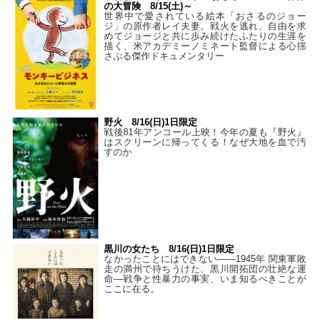
の大冒険 8/15(土)～
世界中で愛されている絵本「おさるのジョー
ジ」の原作者レイ夫妻。戦火を逃れ、自由を求
めてジョージと共に歩み続けたふたりの生涯を
描く、米アカデミーノミネート監督による心揺
さぶる傑作ドキュメンタリー
野火 8/16(日)1日限定
戦後81年アンコール上映！今年の夏も『野火』
はスクリーンに帰ってくる！なぜ大地を血で汚
すのか
黒川の女たち 8/16(日)1日限定
なかったことにはできない——1945年 関東軍敗
走の満州で待ちうけた、黒川開拓団の壮絶な運
命―戦争と性暴力の事実、いま知るべきことが
ここに在る。