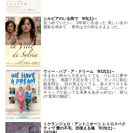
シルビアのいる街で 9/5(土)～
見つめていたい。 6年前に出会った 美しい女の
面影を求めて、 青年はその街をさまよった。
ウィー・ハブ・ア・ドリーム 9/12(土)～
生まれた時から片足がなくても、バレエに夢中
の少女。 地震で片足を失っても、ダンスに励む
親友同士。 目が見えなくても、金メダリストを
目指し風を切って走る少年。 これは、ハンディ
キャップがあっても未来をあきらめない、彼ら
の“真実の物語”。
ミケランジェロ・アントニオーニ レトロスペク
ティヴ 愛の不毛、彷徨える魂 9/19(土)－
10/2(金)