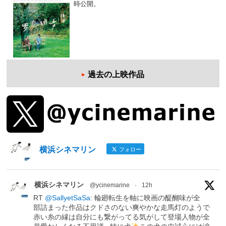
時公開。
過去の上映作品
横浜シネマリン
フォロー
横浜シネマリン
@ycinemarine
·
12h
RT
@SallyetSaSa
: 輪廻転生を軸に映画の醍醐味が全
部詰まった作品はクドさのない爽やかな走馬灯のようで
赤い糸の縁は自分にも繋がってる気がして登場人物が全