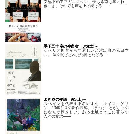
支配下のアフガニスタン。夢も希望も奪われ、
傷つき、それでも声を上げ続ける——
零下五十度の抑留者 9/5(土)～
シベリア抑留から生還した台湾出身の元日本
兵。 深く閉ざされた記憶をたどる—
よき谷の物語 9/5(土)～
スペインを代表する名匠ホセ・ルイス・ゲリ
ン、10年ぶりの新作長編。 行ったことがないの
になぜか懐かしい、ある土地とそこに暮らす
人々の物語――