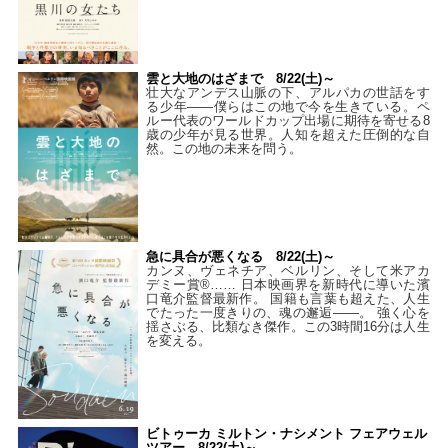
雲と大地のはざまで 8/22(土)～
壮大なアンデス山脈の下、アルパカの世話をす
る少年――僕らはこの地で今を生きている。ペ
ルー代表のワールドカップ出場に期待を寄せる8
歳の少年が見る世界。人知を超えた圧倒的な自
然。この地の未来を問う。
急に具合が悪くなる 8/22(土)～
カンヌ、ヴェネチア、ベルリン、そして米アカ
デミー賞®…… 日本映画界を新時代に導いた濱
口竜介監督最新作。 国籍も言葉も超えた、人生
でたった一度きりの、魂の邂逅――。 強く心を
揺さぶる、比類なき傑作。この3時間16分は人生
を変える。
ビトゥーカ ミルトン・ナシメント フェアウェル
ツアー 8/22(土)～