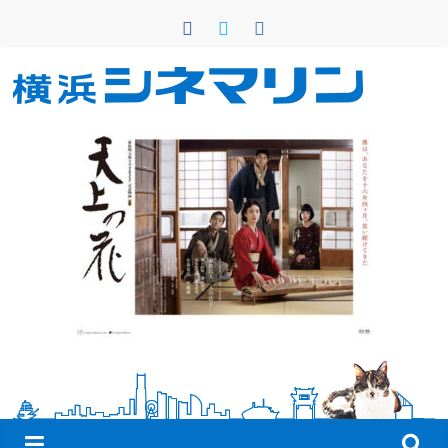
コ
ン
テ
ン
横
ツ
へ
浜
ス
キ
シ
ッ
プ
ネ
マ
リ
ン