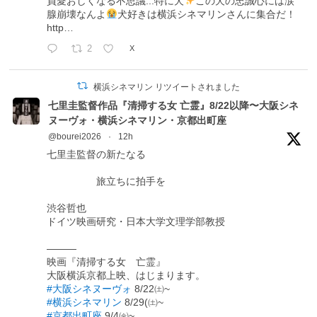
員愛おしくなる不思議...特に犬
この犬の忠誠心には涙
腺崩壊なんよ
犬好きは横浜シネマリンさんに集合だ！
http…
2
X
横浜シネマリン リツイートされました
七里圭監督作品『清掃する女 亡霊』8/22以降〜大阪シネ
ヌーヴォ・横浜シネマリン・京都出町座
@bourei2026
·
12h
七里圭監督の新たなる
旅立ちに拍手を
渋谷哲也
ドイツ映画研究・日本大学文理学部教授
―――
映画『清掃する女 亡霊』
大阪横浜京都上映、はじまります。
#大阪シネヌーヴォ
8/22㈯~
#横浜シネマリン
8/29(㈯~
#京都出町座
9/4㈮~