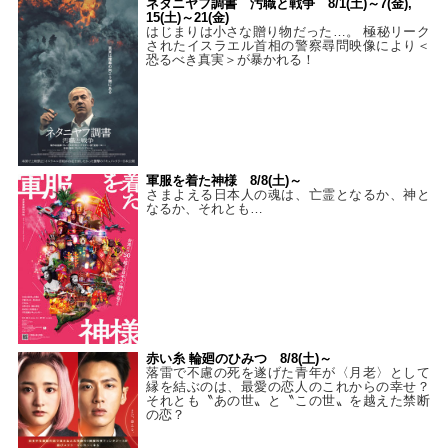
ネタニヤフ調書 汚職と戦争 8/1(土)～7(金),
15(土)～21(金)
はじまりは小さな贈り物だった…。 極秘リーク
されたイスラエル首相の警察尋問映像により＜
恐るべき真実＞が暴かれる！
軍服を着た神様 8/8(土)～
さまよえる日本人の魂は、亡霊となるか、神と
なるか、それとも…
赤い糸 輪廻のひみつ 8/8(土)～
落雷で不慮の死を遂げた青年が〈月老〉として
縁を結ぶのは、最愛の恋人のこれからの幸せ？
それとも〝あの世〟と〝この世〟を越えた禁断
の恋？