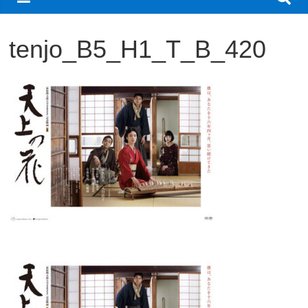
観
た
tenjo_B5_H1_T_B_420
い
映
画
は
こ
の
街
で