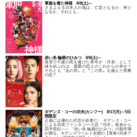
軍服を着た神様 8/8(土)～
さまよえる日本人の魂は、亡霊となるか、神と
なるか、それとも…
赤い糸 輪廻のひみつ 8/8(土)～
落雷で不慮の死を遂げた青年が〈月老〉として
縁を結ぶのは、最愛の恋人のこれからの幸せ？
それとも〝あの世〟と〝この世〟を越えた禁断
の恋？
ギデンズ・コーの功夫(カンフー) 8/17(月)～5日
間限定
正義には優れた武芸が必要だ。 ギデンズ・コー
による武侠ファンタジー小説『功夫』発表から
四半世紀―― 『赤い糸 輪廻のひみつ』の製作陣
が贈る、ギデンズワールド全開の【青春×武侠ア