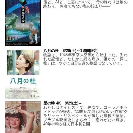
能と、AIと、亡霊について。 母の終わりは娘の
終わり、 何者でもない私の始まり――
八月の杜 8/29(土)～1週間限定
物語は、1945年東京大空襲から始まった。失わ
れた記憶と、たしかに残る痛み。誰かの「探し
物」は、やがて自分自身の物語になっていく。
星の時 4K 8/29(土)～
わたしはタイピストで、処⼥で、コーラとホッ
トドッグが好き。“20世紀で最も謎めいた作家”ク
ラリッセ・リスペクトルが遺した最後の物語。
ブラジル映画史にきらめく、忘れがたい輝き。
40年の時を経て⽇本初公開