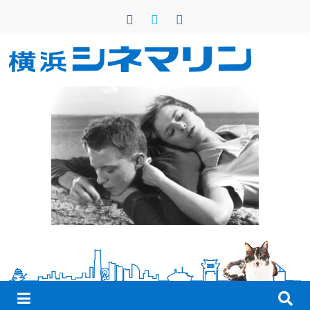
コ
ン
テ
ン
横
ツ
へ
浜
ス
キ
シ
ッ
プ
ネ
マ
リ
ン