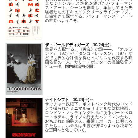
欠なジャンルへと進化を遂げたパフォーマン
ス・アート。シーンを創造し、革新してきた先
駆者たちのドキュメンタリーをラインナップ。
自由すぎて深すぎる、パフォーマンス・アート
の世界へようこそ。
ザ・ゴールドディガーズ 10/24(土)～
世界を支配する、《黄金》の謎――。『オルラ
ンド』（92）や『タンゴ・レッスン』（97）な
どで世界的な評価を得たイギリスを代表する映
画監督の一人、サリー・ポッターの長編監督デ
ビュー作、国内劇場初公開！
ナイトシフト 10/24(土)～
サッチャー政権下、ポストパンク時代のロンド
ンで撮られたミニマル＆リミナルな対抗映画。
ロンドン・ノッティングヒルにあるポートベロ
ー・ホテル。ライブを終えたバンドマンたち、
おちぶれた伯爵夫人、夜通しポーカーに興じる
男たち…。ホテルは幽霊が彷徨うような境界的
な空間へと化していく。