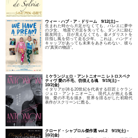
ウィー・ハブ・ア・ドリーム 9/12(土)～
生まれた時から片足がなくても、バレエに夢中
の少女。 地震で片足を失っても、ダンスに励む
親友同士。 目が見えなくても、金メダリストを
目指し風を切って走る少年。 これは、ハンディ
キャップがあっても未来をあきらめない、彼ら
の“真実の物語”。
ミケランジェロ・アントニオーニ レトロスペク
ティヴ 愛の不毛、彷徨える魂 9/19(土)－
10/2(金)
イタリアが誇る20世紀を代表する巨匠ミケラン
ジェロ・アントニオーニ。 現代人が抱える孤
独、愛の不毛を描き、世界を揺るがした初期代
表作がスクリーンに甦る。
クロード・シャブロル傑作選 vol.2 9/19(土)－
10/2(金)