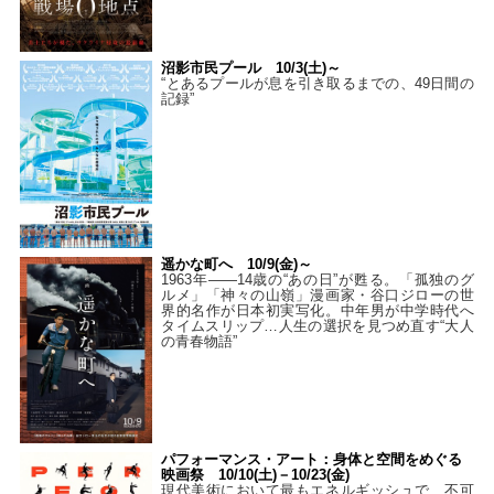
沼影市民プール 10/3(土)～
“とあるプールが息を引き取るまでの、49日間の
記録”
遥かな町へ 10/9(金)～
1963年――14歳の“あの日”が甦る。「孤独のグ
ルメ」「神々の山嶺」漫画家・谷口ジローの世
界的名作が日本初実写化。中年男が中学時代へ
タイムスリップ…人生の選択を見つめ直す“大人
の青春物語”
パフォーマンス・アート：身体と空間をめぐる
映画祭 10/10(土)－10/23(金)
現代美術において最もエネルギッシュで、不可