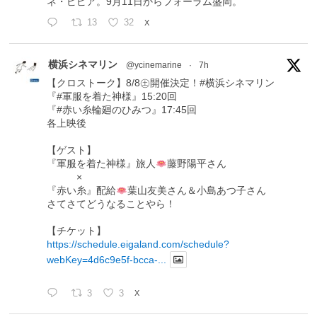
ネ・ピピア。9月11日からフォーラム盛岡。
13
32
X
横浜シネマリン
@ycinemarine
·
7h
【クロストーク】8/8㊏開催決定！#横浜シネマリン
『#軍服を着た神様』15:20回
『#赤い糸輪廻のひみつ』17:45回
各上映後
【ゲスト】
『軍服を着た神様』旅人
藤野陽平さん
×
『赤い糸』配給
葉山友美さん＆小島あつ子さん
さてさてどうなることやら！
【チケット】
https://schedule.eigaland.com/schedule?
webKey=4d6c9e5f-bcca-...
3
3
X