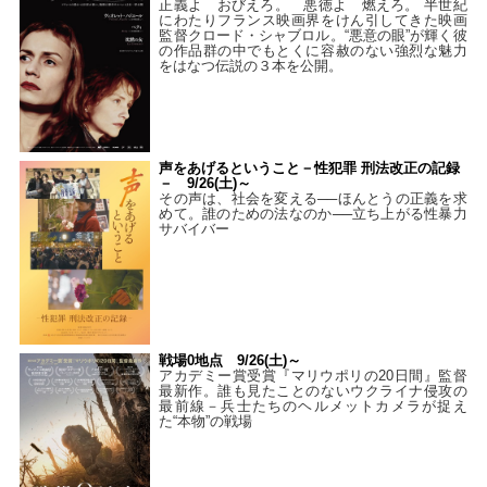
正義よ おびえろ。 悪徳よ 燃えろ。 半世紀
にわたりフランス映画界をけん引してきた映画
監督クロード・シャブロル。“悪意の眼”が輝く彼
の作品群の中でもとくに容赦のない強烈な魅力
をはなつ伝説の３本を公開。
声をあげるということ－性犯罪 刑法改正の記録
－ 9/26(土)～
その声は、社会を変える──ほんとうの正義を求
めて。誰のための法なのか──立ち上がる性暴力
サバイバー
戦場0地点 9/26(土)～
アカデミー賞受賞『マリウポリの20日間』監督
最新作。誰も見たことのないウクライナ侵攻の
最前線－兵士たちのヘルメットカメラが捉え
た“本物”の戦場