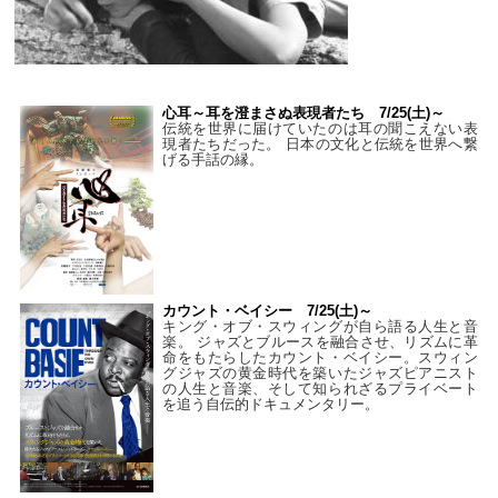
心耳～耳を澄まさぬ表現者たち 7/25(土)～
伝統を世界に届けていたのは耳の聞こえない表
現者たちだった。 日本の文化と伝統を世界へ繋
げる手話の縁。
カウント・ベイシー 7/25(土)～
キング・オブ・スウィングが自ら語る人生と音
楽。 ジャズとブルースを融合させ、リズムに革
命をもたらしたカウント・ベイシー。スウィン
グジャズの黄金時代を築いたジャズピアニスト
の人生と音楽、そして知られざるプライベート
を追う自伝的ドキュメンタリー。