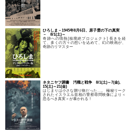
ひろしま－1945年8月6日、原子雲の下の真実
－ 8/1(土)～
奇跡への情熱[核廃絶プロジェクト] 長きを経
て、多くの方々の想いを込めて、幻の映画が、
奇跡のリマスター
ネタニヤフ調書 汚職と戦争 8/1(土)～7(金),
15(土)～21(金)
はじまりは小さな贈り物だった…。 極秘リーク
されたイスラエル首相の警察尋問映像により＜
恐るべき真実＞が暴かれる！