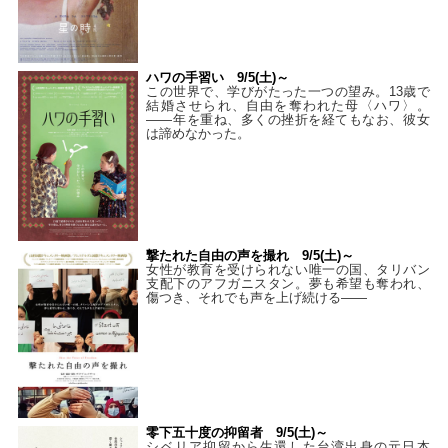
ハワの手習い 9/5(土)～
この世界で、学びがたった一つの望み。13歳で
結婚させられ、自由を奪われた母〈ハワ〉。
——年を重ね、多くの挫折を経てもなお、彼女
は諦めなかった。
撃たれた自由の声を撮れ 9/5(土)～
女性が教育を受けられない唯一の国、タリバン
支配下のアフガニスタン。夢も希望も奪われ、
傷つき、それでも声を上げ続ける——
零下五十度の抑留者 9/5(土)～
シベリア抑留から生還した台湾出身の元日本