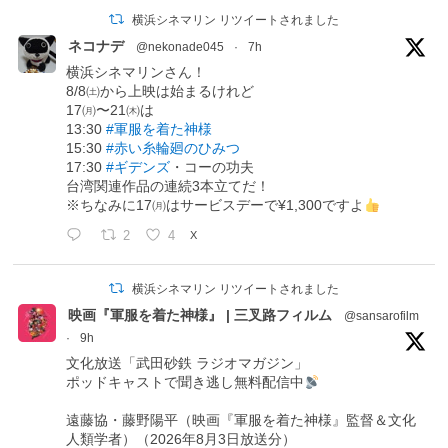
横浜シネマリン リツイートされました
ネコナデ
@nekonade045
·
7h
横浜シネマリンさん！
8/8㈯から上映は始まるけれど
17㈪〜21㈭は
13:30
#軍服を着た神様
15:30
#赤い糸輪廻のひみつ
17:30
#ギデンズ
・コーの功夫
台湾関連作品の連続3本立てだ！
※ちなみに17㈪はサービスデーで¥1,300ですよ
2
4
X
横浜シネマリン リツイートされました
映画『軍服を着た神様』 | 三叉路フィルム
@sansarofilm
·
9h
文化放送「武田砂鉄 ラジオマガジン」
ポッドキャストで聞き逃し無料配信中
遠藤協・藤野陽平（映画『軍服を着た神様』監督＆文化
人類学者）（2026年8月3日放送分）