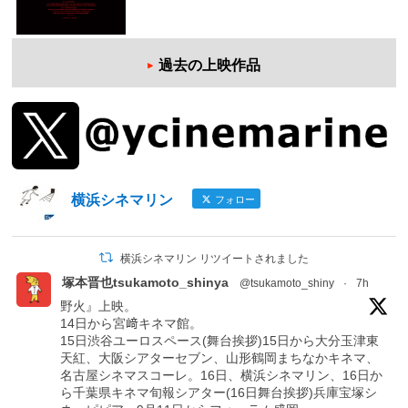
過去の上映作品
横浜シネマリン
フォロー
横浜シネマリン リツイートされました
塚本晋也tsukamoto_shinya
@tsukamoto_shiny
·
7h
野火』上映。
14日から宮﨑キネマ館。
15日渋谷ユーロスペース(舞台挨拶)15日から大分玉津東
天紅、大阪シアターセブン、山形鶴岡まちなかキネマ、
名古屋シネマスコーレ。16日、横浜シネマリン、16日か
ら千葉県キネマ旬報シアター(16日舞台挨拶)兵庫宝塚シ