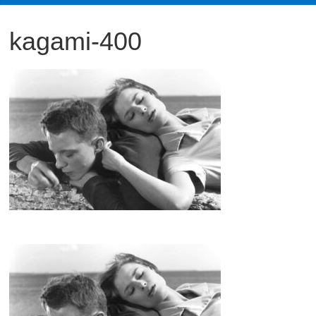
観
kagami-400
た
い
映
画
は
こ
の
街
で