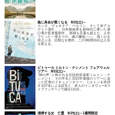
急に具合が悪くなる 8/22(土)～
カンヌ、ヴェネチア、ベルリン、そして米アカ
デミー賞®…… 日本映画界を新時代に導いた濱
口竜介監督最新作。 国籍も言葉も超えた、人生
でたった一度きりの、魂の邂逅――。 強く心を
揺さぶる、比類なき傑作。この3時間16分は人生
を変える。
ビトゥーカ ミルトン・ナシメント フェアウェル
ツアー 8/22(土)～
“神の声” と称される伝説的音楽家ミルトン・ナ
シメント、その半生と2022年最後のツアーに迫
った圧巻のドキュメンタリー。ミルトンを崇拝
する57名による証言と、本人のインタヴュー&ラ
イブフッテージで綴る115分。
清掃する女 亡霊 8/29(土)～1週間限定