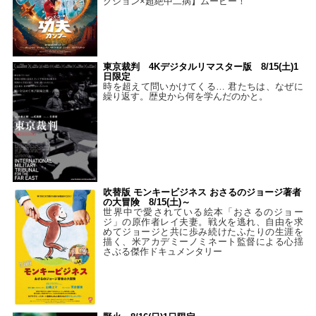
クション×超絶中二病】ムービー！
東京裁判 4Kデジタルリマスター版 8/15(土)1
日限定
時を超えて問いかけてくる… 君たちは、なぜに
繰り返す。歴史から何を学んだのかと。
吹替版 モンキービジネス おさるのジョージ著者
の大冒険 8/15(土)～
世界中で愛されている絵本「おさるのジョー
ジ」の原作者レイ夫妻。戦火を逃れ、自由を求
めてジョージと共に歩み続けたふたりの生涯を
描く、米アカデミーノミネート監督による心揺
さぶる傑作ドキュメンタリー