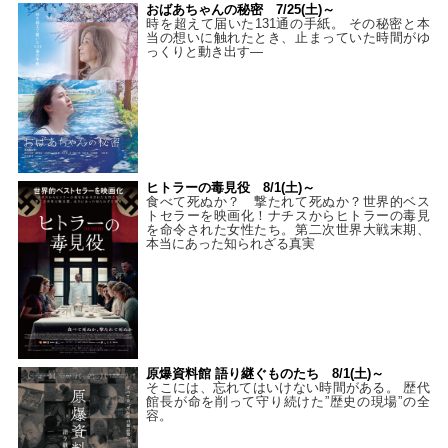
おばあちゃんの秘密 7/25(土)～
時を超えて届いた131通の手紙。 その秘密と本
当の想いに触れたとき、止まっていた時間がゆ
っくりと動き出す―
ヒトラーの毒見役 8/1(土)～
食べて死ぬか？ 撃たれて死ぬか？世界的ベス
トセラーを映画化！ナチスからヒトラーの毒見
を命令された女性たち。第二次世界大戦末期、
本当にあった知られざる真実
原爆資料館 語り継ぐものたち 8/1(土)～
そこには、忘れてはいけない時間がある。 歴代
館長が命を削って守り続けた”歴史の現場”の全
容。