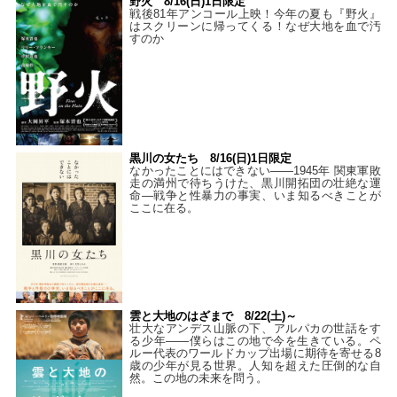
野火 8/16(日)1日限定
戦後81年アンコール上映！今年の夏も『野火』
はスクリーンに帰ってくる！なぜ大地を血で汚
すのか
黒川の女たち 8/16(日)1日限定
なかったことにはできない——1945年 関東軍敗
走の満州で待ちうけた、黒川開拓団の壮絶な運
命―戦争と性暴力の事実、いま知るべきことが
ここに在る。
雲と大地のはざまで 8/22(土)～
壮大なアンデス山脈の下、アルパカの世話をす
る少年――僕らはこの地で今を生きている。ペ
ルー代表のワールドカップ出場に期待を寄せる8
歳の少年が見る世界。人知を超えた圧倒的な自
然。この地の未来を問う。