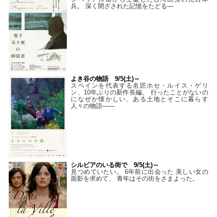
兵。 深く閉ざされた記憶をたどる—
よき谷の物語 9/5(土)～
スペインを代表する名匠ホセ・ルイス・ゲリ
ン、10年ぶりの新作長編。 行ったことがないの
になぜか懐かしい、ある土地とそこに暮らす
人々の物語――
シルビアのいる街で 9/5(土)～
見つめていたい。 6年前に出会った 美しい女の
面影を求めて、 青年はその街をさまよった。