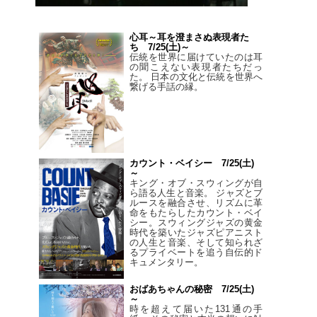
心耳～耳を澄まさぬ表現者た
ち 7/25(土)～
伝統を世界に届けていたのは耳
の聞こえない表現者たちだっ
た。 日本の文化と伝統を世界へ
繋げる手話の縁。
カウント・ベイシー 7/25(土)
～
キング・オブ・スウィングが自
ら語る人生と音楽。 ジャズとブ
ルースを融合させ、リズムに革
命をもたらしたカウント・ベイ
シー。スウィングジャズの黄金
時代を築いたジャズピアニスト
の人生と音楽、そして知られざ
るプライベートを追う自伝的ド
キュメンタリー。
おばあちゃんの秘密 7/25(土)
～
時を超えて届いた131通の手