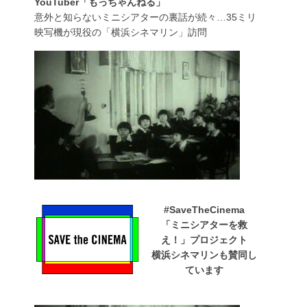
YouTuber「もっちゃんねる」
意外と知らないミニシアターの裏話が続々…35ミリ
映写機が現役の「横浜シネマリン」訪問
#SaveTheCinema
「ミニシアターを救
え！」プロジェクト
横浜シネマリンも賛同し
ています