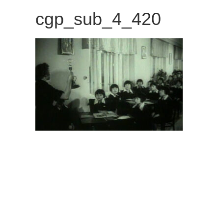
観
cgp_sub_4_420
た
い
映
画
は
こ
の
街
で