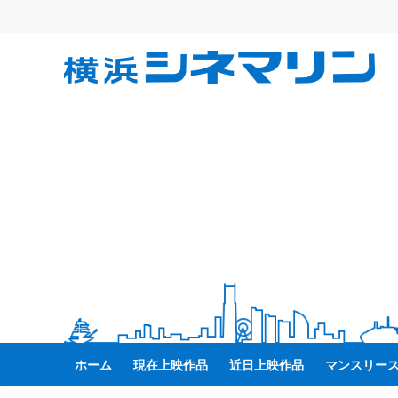
コ
ン
テ
横
ン
ツ
へ
浜
ス
キ
シ
ッ
プ
ネ
マ
リ
ホーム
現在上映作品
近日上映作品
マンスリー
ン