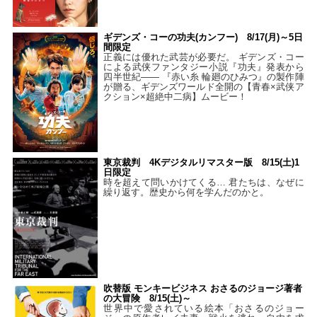
ギデンズ・コーの功夫(カンフー) 8/17(月)～5日
間限定
正義には優れた武芸が必要だ。 ギデンズ・コー
による武侠ファンタジー小説『功夫』発表から
四半世紀―― 『赤い糸 輪廻のひみつ』の製作陣
が贈る、ギデンズワールド全開の【青春×武侠ア
クション×超絶中二病】ムービー！
東京裁判 4Kデジタルリマスター版 8/15(土)1
日限定
時を超えて問いかけてくる… 君たちは、なぜに
繰り返す。歴史から何を学んだのかと。
吹替版 モンキービジネス おさるのジョージ著者
の大冒険 8/15(土)～
世界中で愛されている絵本「おさるのジョー