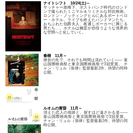
ナイトシフト 10/24(土)～
サッチャー政権下、ポストパンク時代のロンド
ンで撮られたミニマル＆リミナルな対抗映画。
ロンドン・ノッティングヒルにあるポートベロ
ー・ホテル。ライブを終えたバンドマンたち、
おちぶれた伯爵夫人、夜通しポーカーに興じる
男たち…。ホテルは幽霊が彷徨うような境界的
な空間へと化していく。
春樹 11月～
挫折の先で、それでも時間は流れていく—— 釜
山国際映画祭と東京国際映画祭で3冠受賞。 チ
ャン・リュル（張律）監督最新2作、待望の同時
公開。
ルオムの黄昏 11月～
消えた恋人の痕跡と、探すほど遠ざかる道——
釜山国際映画祭と東京国際映画祭で3冠受賞。
チャン・リュル（張律）監督最新2作、待望の同
時公開。