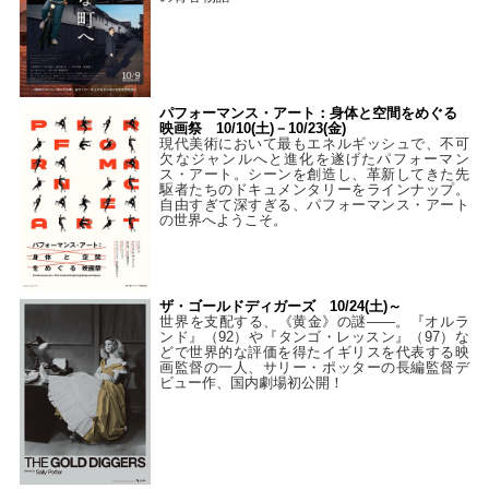
パフォーマンス・アート：身体と空間をめぐる
映画祭 10/10(土)－10/23(金)
現代美術において最もエネルギッシュで、不可
欠なジャンルへと進化を遂げたパフォーマン
ス・アート。シーンを創造し、革新してきた先
駆者たちのドキュメンタリーをラインナップ。
自由すぎて深すぎる、パフォーマンス・アート
の世界へようこそ。
ザ・ゴールドディガーズ 10/24(土)～
世界を支配する、《黄金》の謎――。『オルラ
ンド』（92）や『タンゴ・レッスン』（97）な
どで世界的な評価を得たイギリスを代表する映
画監督の一人、サリー・ポッターの長編監督デ
ビュー作、国内劇場初公開！