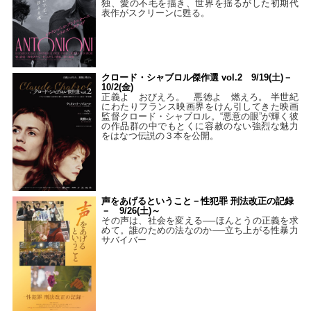
独、愛の不毛を描き、世界を揺るがした初期代
表作がスクリーンに甦る。
クロード・シャブロル傑作選 vol.2 9/19(土)－
10/2(金)
正義よ おびえろ。 悪徳よ 燃えろ。 半世紀
にわたりフランス映画界をけん引してきた映画
監督クロード・シャブロル。“悪意の眼”が輝く彼
の作品群の中でもとくに容赦のない強烈な魅力
をはなつ伝説の３本を公開。
声をあげるということ－性犯罪 刑法改正の記録
－ 9/26(土)～
その声は、社会を変える──ほんとうの正義を求
めて。誰のための法なのか──立ち上がる性暴力
サバイバー