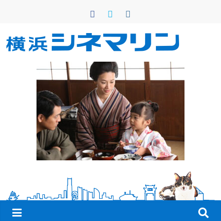
コ
ン
テ
ン
横
ツ
へ
浜
ス
キ
シ
ッ
プ
ネ
マ
リ
ン