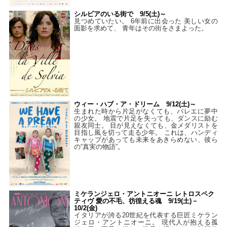
シルビアのいる街で 9/5(土)～
見つめていたい。 6年前に出会った 美しい女の
面影を求めて、 青年はその街をさまよった。
ウィー・ハブ・ア・ドリーム 9/12(土)～
生まれた時から片足がなくても、バレエに夢中
の少女。 地震で片足を失っても、ダンスに励む
親友同士。 目が見えなくても、金メダリストを
目指し風を切って走る少年。 これは、ハンディ
キャップがあっても未来をあきらめない、彼ら
の“真実の物語”。
ミケランジェロ・アントニオーニ レトロスペク
ティヴ 愛の不毛、彷徨える魂 9/19(土)－
10/2(金)
イタリアが誇る20世紀を代表する巨匠ミケラン
ジェロ・アントニオーニ。 現代人が抱える孤