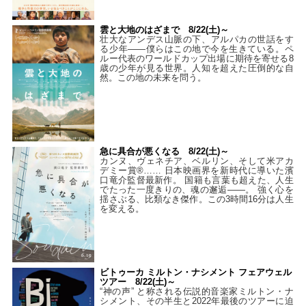
雲と大地のはざまで 8/22(土)～
壮大なアンデス山脈の下、アルパカの世話をす
る少年――僕らはこの地で今を生きている。ペ
ルー代表のワールドカップ出場に期待を寄せる8
歳の少年が見る世界。人知を超えた圧倒的な自
然。この地の未来を問う。
急に具合が悪くなる 8/22(土)～
カンヌ、ヴェネチア、ベルリン、そして米アカ
デミー賞®…… 日本映画界を新時代に導いた濱
口竜介監督最新作。 国籍も言葉も超えた、人生
でたった一度きりの、魂の邂逅――。 強く心を
揺さぶる、比類なき傑作。この3時間16分は人生
を変える。
ビトゥーカ ミルトン・ナシメント フェアウェル
ツアー 8/22(土)～
“神の声” と称される伝説的音楽家ミルトン・ナ
シメント、その半生と2022年最後のツアーに迫