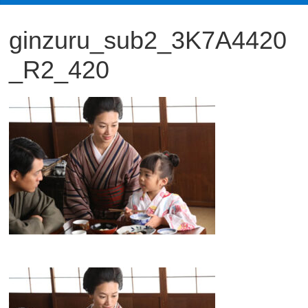
観
ginzuru_sub2_3K7A4420
た
い
_R2_420
映
画
は
こ
の
街
で