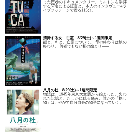
った圧巻のドキュメンタリー。ミルトンを崇拝
する57名による証言と、本人のインタヴュー&ラ
イブフッテージで綴る115分。
清掃する女 亡霊 8/29(土)～1週間限定
能と、AIと、亡霊について。 母の終わりは娘の
終わり、 何者でもない私の始まり――
八月の杜 8/29(土)～1週間限定
物語は、1945年東京大空襲から始まった。失わ
れた記憶と、たしかに残る痛み。誰かの「探し
物」は、やがて自分自身の物語になっていく。