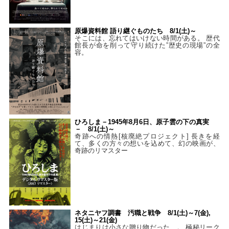
原爆資料館 語り継ぐものたち 8/1(土)～
そこには、忘れてはいけない時間がある。 歴代
館長が命を削って守り続けた”歴史の現場”の全
容。
ひろしま－1945年8月6日、原子雲の下の真実
－ 8/1(土)～
奇跡への情熱[核廃絶プロジェクト] 長きを経
て、多くの方々の想いを込めて、幻の映画が、
奇跡のリマスター
ネタニヤフ調書 汚職と戦争 8/1(土)～7(金),
15(土)～21(金)
はじまりは小さな贈り物だった…。 極秘リーク