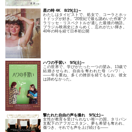
星の時 4K 8/29(土)～
わたしはタイピストで、処⼥で、コーラとホッ
トドッグが好き。“20世紀で最も謎めいた作家”ク
ラリッセ・リスペクトルが遺した最後の物語。
ブラジル映画史にきらめく、忘れがたい輝き。
40年の時を経て⽇本初公開
ハワの手習い 9/5(土)～
この世界で、学びがたった一つの望み。13歳で
結婚させられ、自由を奪われた母〈ハワ〉。
——年を重ね、多くの挫折を経てもなお、彼女
は諦めなかった。
撃たれた自由の声を撮れ 9/5(土)～
女性が教育を受けられない唯一の国、タリバン
支配下のアフガニスタン。夢も希望も奪われ、
傷つき、それでも声を上げ続ける——