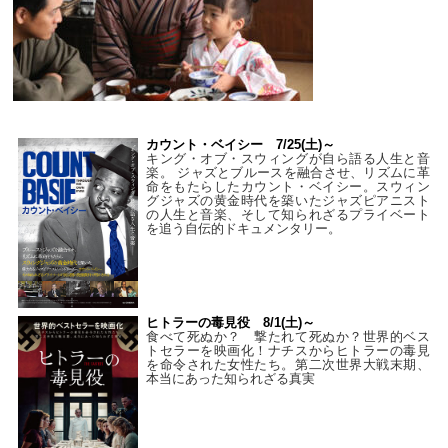
カウント・ベイシー 7/25(土)～
キング・オブ・スウィングが自ら語る人生と音
楽。 ジャズとブルースを融合させ、リズムに革
命をもたらしたカウント・ベイシー。スウィン
グジャズの黄金時代を築いたジャズピアニスト
の人生と音楽、そして知られざるプライベート
を追う自伝的ドキュメンタリー。
ヒトラーの毒見役 8/1(土)～
食べて死ぬか？ 撃たれて死ぬか？世界的ベス
トセラーを映画化！ナチスからヒトラーの毒見
を命令された女性たち。第二次世界大戦末期、
本当にあった知られざる真実