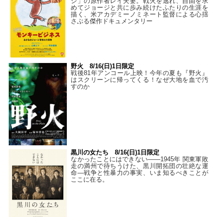
ジ」の原作者レイ夫妻。戦火を逃れ、自由を求
めてジョージと共に歩み続けたふたりの生涯を
描く、米アカデミーノミネート監督による心揺
さぶる傑作ドキュメンタリー
野火 8/16(日)1日限定
戦後81年アンコール上映！今年の夏も『野火』
はスクリーンに帰ってくる！なぜ大地を血で汚
すのか
黒川の女たち 8/16(日)1日限定
なかったことにはできない——1945年 関東軍敗
走の満州で待ちうけた、黒川開拓団の壮絶な運
命―戦争と性暴力の事実、いま知るべきことが
ここに在る。