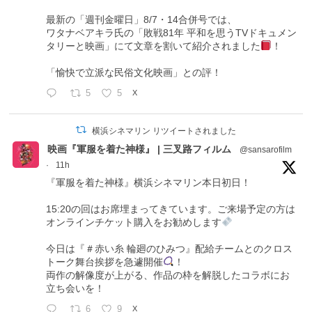
最新の「週刊金曜日」8/7・14合併号では、
ワタナベアキラ氏の「敗戦81年 平和を思うTVドキュメン
タリーと映画」にて文章を割いて紹介されました
！
「愉快で立派な民俗文化映画」との評！
5
5
X
横浜シネマリン リツイートされました
映画『軍服を着た神様』 | 三叉路フィルム
@sansarofilm
·
11h
『軍服を着た神様』横浜シネマリン本日初日！
15:20の回はお席埋まってきています。ご来場予定の方は
オンラインチケット購入をお勧めします
今日は『＃赤い糸 輪廻のひみつ』配給チームとのクロス
トーク舞台挨拶を急遽開催
！
両作の解像度が上がる、作品の枠を解脱したコラボにお
立ち会いを！
6
9
X