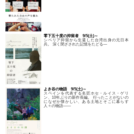
零下五十度の抑留者 9/5(土)～
シベリア抑留から生還した台湾出身の元日本
兵。 深く閉ざされた記憶をたどる—
よき谷の物語 9/5(土)～
スペインを代表する名匠ホセ・ルイス・ゲリ
ン、10年ぶりの新作長編。 行ったことがないの
になぜか懐かしい、ある土地とそこに暮らす
人々の物語――