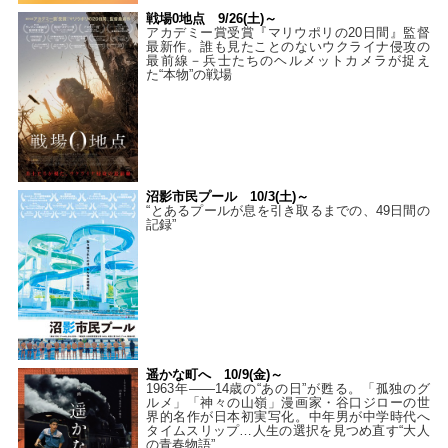
戦場0地点 9/26(土)～
アカデミー賞受賞『マリウポリの20日間』監督
最新作。誰も見たことのないウクライナ侵攻の
最前線－兵士たちのヘルメットカメラが捉え
た“本物”の戦場
沼影市民プール 10/3(土)～
“とあるプールが息を引き取るまでの、49日間の
記録”
遥かな町へ 10/9(金)～
1963年――14歳の“あの日”が甦る。「孤独のグ
ルメ」「神々の山嶺」漫画家・谷口ジローの世
界的名作が日本初実写化。中年男が中学時代へ
タイムスリップ…人生の選択を見つめ直す“大人
の青春物語”