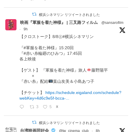
横浜シネマリン リツイートされました
映画『軍服を着た神様』 | 三叉路フィルム
@sansarofilm
·
9h
【クロストーク】8/8㊏#横浜シネマリン
『#軍服を着た神様』15:20回
『#赤い糸輪廻のひみつ』17:45回
各上映後
【ゲスト】 『軍服を着た神様』旅人
藤野陽平
×
『赤い糸』配給
葉山友美＆小島あつ子
【チケット】
https://schedule.eigaland.com/schedule?
webKey=4d6c9e5f-bcca-...
3
5
X
横浜シネマリン リツイートされました
台湾映画同好会
@tw_cinema_club
·
8h