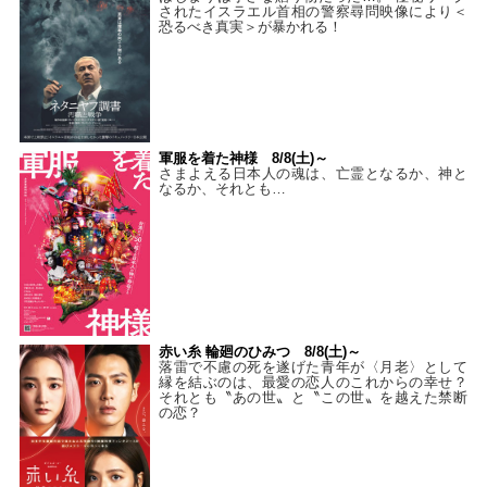
されたイスラエル首相の警察尋問映像により＜
恐るべき真実＞が暴かれる！
軍服を着た神様 8/8(土)～
さまよえる日本人の魂は、亡霊となるか、神と
なるか、それとも…
赤い糸 輪廻のひみつ 8/8(土)～
落雷で不慮の死を遂げた青年が〈月老〉として
縁を結ぶのは、最愛の恋人のこれからの幸せ？
それとも〝あの世〟と〝この世〟を越えた禁断
の恋？