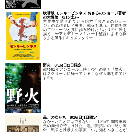
吹替版 モンキービジネス おさるのジョージ著者
の大冒険 8/15(土)～
世界中で愛されている絵本「おさるのジョー
ジ」の原作者レイ夫妻。戦火を逃れ、自由を求
めてジョージと共に歩み続けたふたりの生涯を
描く、米アカデミーノミネート監督による心揺
さぶる傑作ドキュメンタリー
野火 8/16(日)1日限定
戦後81年アンコール上映！今年の夏も『野火』
はスクリーンに帰ってくる！なぜ大地を血で汚
すのか
黒川の女たち 8/16(日)1日限定
なかったことにはできない——1945年 関東軍敗
走の満州で待ちうけた、黒川開拓団の壮絶な運
命―戦争と性暴力の事実、いま知るべきことが