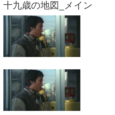
十九歳の地図_メイン
観
た
い
映
画
は
こ
の
街
で