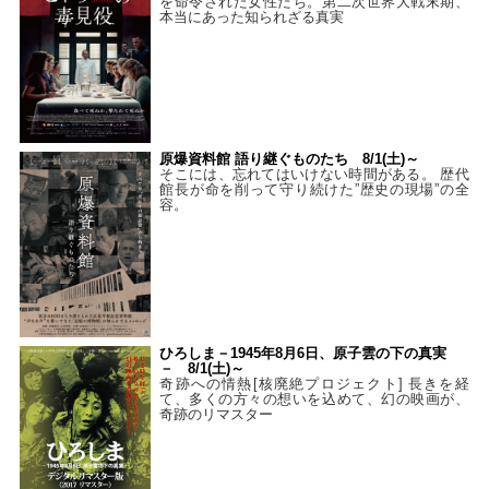
を命令された女性たち。第二次世界大戦末期、
本当にあった知られざる真実
原爆資料館 語り継ぐものたち 8/1(土)～
そこには、忘れてはいけない時間がある。 歴代
館長が命を削って守り続けた”歴史の現場”の全
容。
ひろしま－1945年8月6日、原子雲の下の真実
－ 8/1(土)～
奇跡への情熱[核廃絶プロジェクト] 長きを経
て、多くの方々の想いを込めて、幻の映画が、
奇跡のリマスター