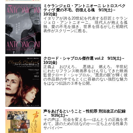
ミケランジェロ・アントニオーニ レトロスペク
ティヴ 愛の不毛、彷徨える魂 9/19(土)－
10/2(金)
イタリアが誇る20世紀を代表する巨匠ミケラン
ジェロ・アントニオーニ。 現代人が抱える孤
独、愛の不毛を描き、世界を揺るがした初期代
表作がスクリーンに甦る。
クロード・シャブロル傑作選 vol.2 9/19(土)－
10/2(金)
正義よ おびえろ。 悪徳よ 燃えろ。 半世紀
にわたりフランス映画界をけん引してきた映画
監督クロード・シャブロル。“悪意の眼”が輝く彼
の作品群の中でもとくに容赦のない強烈な魅力
をはなつ伝説の３本を公開。
声をあげるということ－性犯罪 刑法改正の記録
－ 9/26(土)～
その声は、社会を変える──ほんとうの正義を求
めて。誰のための法なのか──立ち上がる性暴力
サバイバー