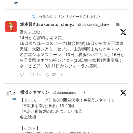
横浜シネマリン リツイートされました
塚本晋也tsukamoto_shinya
@tsukamoto_shiny
·
8h
野火』上映。
14日から宮﨑キネマ館。
15日渋谷ユーロスペース(舞台挨拶)15日から大分玉津東
天紅、大阪シアターセブン、山形鶴岡まちなかキネマ、
名古屋シネマスコーレ。16日、横浜シネマリン、16日か
ら千葉県キネマ旬報シアター(16日舞台挨拶)兵庫宝塚シ
ネ・ピピア。9月11日からフォーラム盛岡。
13
32
X
横浜シネマリン
@ycinemarine
·
7h
【クロストーク】8/8㊏開催決定！#横浜シネマリン
『#軍服を着た神様』15:20回
『#赤い糸輪廻のひみつ』17:45回
各上映後
【ゲスト】