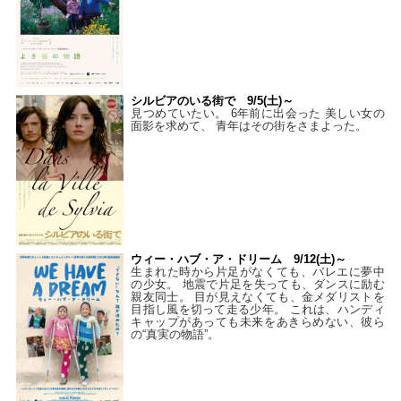
シルビアのいる街で 9/5(土)～
見つめていたい。 6年前に出会った 美しい女の
面影を求めて、 青年はその街をさまよった。
ウィー・ハブ・ア・ドリーム 9/12(土)～
生まれた時から片足がなくても、バレエに夢中
の少女。 地震で片足を失っても、ダンスに励む
親友同士。 目が見えなくても、金メダリストを
目指し風を切って走る少年。 これは、ハンディ
キャップがあっても未来をあきらめない、彼ら
の“真実の物語”。