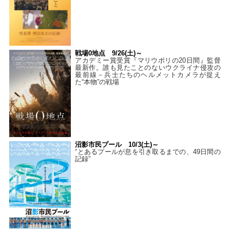
戦場0地点 9/26(土)～
アカデミー賞受賞『マリウポリの20日間』監督
最新作。誰も見たことのないウクライナ侵攻の
最前線－兵士たちのヘルメットカメラが捉え
た“本物”の戦場
沼影市民プール 10/3(土)～
“とあるプールが息を引き取るまでの、49日間の
記録”