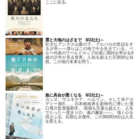
ここに在る。
雲と大地のはざまで 8/22(土)～
壮大なアンデス山脈の下、アルパカの世話をす
る少年――僕らはこの地で今を生きている。ペ
ルー代表のワールドカップ出場に期待を寄せる8
歳の少年が見る世界。人知を超えた圧倒的な自
然。この地の未来を問う。
急に具合が悪くなる 8/22(土)～
カンヌ、ヴェネチア、ベルリン、そして米アカ
デミー賞®…… 日本映画界を新時代に導いた濱
口竜介監督最新作。 国籍も言葉も超えた、人生
でたった一度きりの、魂の邂逅――。 強く心を
揺さぶる、比類なき傑作。この3時間16分は人生
を変える。