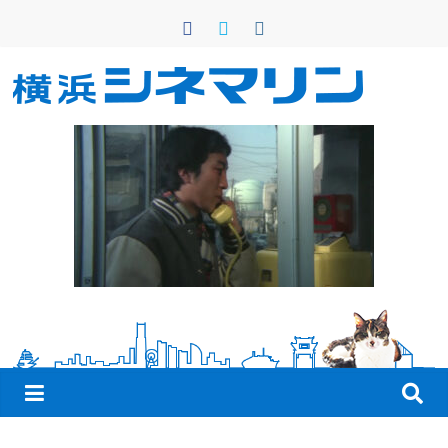
コ
ン
テ
ン
横
ツ
へ
浜
ス
キ
シ
ッ
プ
ネ
マ
リ
ン