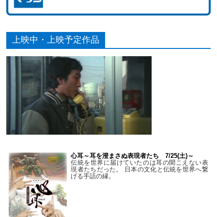
上映中・上映予定作品
心耳～耳を澄まさぬ表現者たち 7/25(土)～
伝統を世界に届けていたのは耳の聞こえない表
現者たちだった。 日本の文化と伝統を世界へ繋
げる手話の縁。