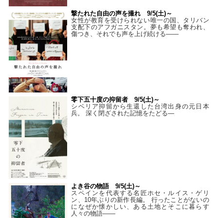
撃たれた自由の声を撮れ 9/5(土)～
女性が教育を受けられない唯一の国、タリバン
支配下のアフガニスタン。夢も希望も奪われ、
傷つき、それでも声を上げ続ける——
零下五十度の抑留者 9/5(土)～
シベリア抑留から生還した台湾出身の元日本
兵。 深く閉ざされた記憶をたどる—
よき谷の物語 9/5(土)～
スペインを代表する名匠ホセ・ルイス・ゲリ
ン、10年ぶりの新作長編。 行ったことがないの
になぜか懐かしい、ある土地とそこに暮らす
人々の物語――