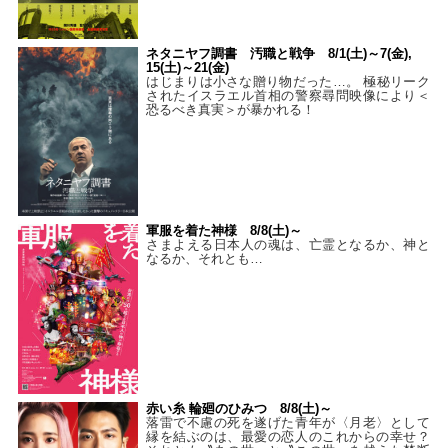
ネタニヤフ調書 汚職と戦争 8/1(土)～7(金),
15(土)～21(金)
はじまりは小さな贈り物だった…。 極秘リーク
されたイスラエル首相の警察尋問映像により＜
恐るべき真実＞が暴かれる！
軍服を着た神様 8/8(土)～
さまよえる日本人の魂は、亡霊となるか、神と
なるか、それとも…
赤い糸 輪廻のひみつ 8/8(土)～
落雷で不慮の死を遂げた青年が〈月老〉として
縁を結ぶのは、最愛の恋人のこれからの幸せ？