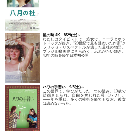
星の時 4K 8/29(土)～
わたしはタイピストで、処⼥で、コーラとホッ
トドッグが好き。“20世紀で最も謎めいた作家”ク
ラリッセ・リスペクトルが遺した最後の物語。
ブラジル映画史にきらめく、忘れがたい輝き。
40年の時を経て⽇本初公開
ハワの手習い 9/5(土)～
この世界で、学びがたった一つの望み。13歳で
結婚させられ、自由を奪われた母〈ハワ〉。
——年を重ね、多くの挫折を経てもなお、彼女
は諦めなかった。