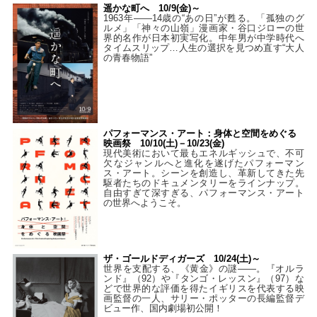
遥かな町へ 10/9(金)～
1963年――14歳の“あの日”が甦る。「孤独のグ
ルメ」「神々の山嶺」漫画家・谷口ジローの世
界的名作が日本初実写化。中年男が中学時代へ
タイムスリップ…人生の選択を見つめ直す“大人
の青春物語”
パフォーマンス・アート：身体と空間をめぐる
映画祭 10/10(土)－10/23(金)
現代美術において最もエネルギッシュで、不可
欠なジャンルへと進化を遂げたパフォーマン
ス・アート。シーンを創造し、革新してきた先
駆者たちのドキュメンタリーをラインナップ。
自由すぎて深すぎる、パフォーマンス・アート
の世界へようこそ。
ザ・ゴールドディガーズ 10/24(土)～
世界を支配する、《黄金》の謎――。『オルラ
ンド』（92）や『タンゴ・レッスン』（97）な
どで世界的な評価を得たイギリスを代表する映
画監督の一人、サリー・ポッターの長編監督デ
ビュー作、国内劇場初公開！