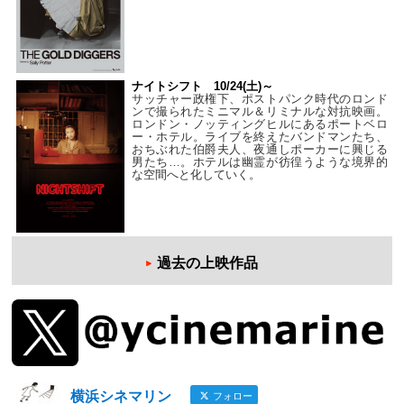
ナイトシフト 10/24(土)～
サッチャー政権下、ポストパンク時代のロンド
ンで撮られたミニマル＆リミナルな対抗映画。
ロンドン・ノッティングヒルにあるポートベロ
ー・ホテル。ライブを終えたバンドマンたち、
おちぶれた伯爵夫人、夜通しポーカーに興じる
男たち…。ホテルは幽霊が彷徨うような境界的
な空間へと化していく。
過去の上映作品
横浜シネマリン
フォロー