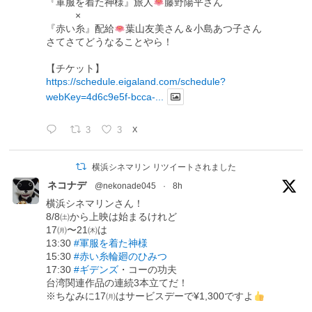
『軍服を着た神様』旅人
藤野陽平さん
×
『赤い糸』配給
葉山友美さん＆小島あつ子さん
さてさてどうなることやら！
【チケット】
https://schedule.eigaland.com/schedule?
webKey=4d6c9e5f-bcca-...
3
3
X
横浜シネマリン リツイートされました
ネコナデ
@nekonade045
·
8h
横浜シネマリンさん！
8/8㈯から上映は始まるけれど
17㈪〜21㈭は
13:30
#軍服を着た神様
15:30
#赤い糸輪廻のひみつ
17:30
#ギデンズ
・コーの功夫
台湾関連作品の連続3本立てだ！
※ちなみに17㈪はサービスデーで¥1,300ですよ