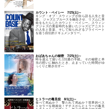
カウント・ベイシー 7/25(土)～
キング・オブ・スウィングが自ら語る人生と音
楽。 ジャズとブルースを融合させ、リズムに革
命をもたらしたカウント・ベイシー。スウィン
グジャズの黄金時代を築いたジャズピアニスト
の人生と音楽、そして知られざるプライベート
を追う自伝的ドキュメンタリー。
おばあちゃんの秘密 7/25(土)～
時を超えて届いた131通の手紙。 その秘密と本
当の想いに触れたとき、止まっていた時間がゆ
っくりと動き出す―
ヒトラーの毒見役 8/1(土)～
食べて死ぬか？ 撃たれて死ぬか？世界的ベス
トセラーを映画化！ナチスからヒトラーの毒見