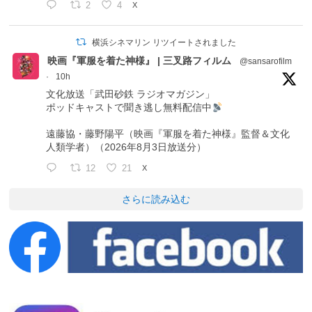
2
4
X
横浜シネマリン リツイートされました
映画『軍服を着た神様』 | 三叉路フィルム
@sansarofilm
·
10h
文化放送「武田砂鉄 ラジオマガジン」
ポッドキャストで聞き逃し無料配信中
遠藤協・藤野陽平（映画『軍服を着た神様』監督＆文化
人類学者）（2026年8月3日放送分）
12
21
X
さらに読み込む