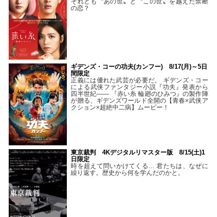
それとも〝あの世〟と〝この世〟を越えた禁断
の恋？
ギデンズ・コーの功夫(カンフー) 8/17(月)～5日
間限定
正義には優れた武芸が必要だ。 ギデンズ・コー
による武侠ファンタジー小説『功夫』発表から
四半世紀―― 『赤い糸 輪廻のひみつ』の製作陣
が贈る、ギデンズワールド全開の【青春×武侠ア
クション×超絶中二病】ムービー！
東京裁判 4Kデジタルリマスター版 8/15(土)1
日限定
時を超えて問いかけてくる… 君たちは、なぜに
繰り返す。歴史から何を学んだのかと。