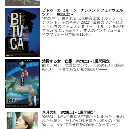
ビトゥーカ ミルトン・ナシメント フェアウェル
ツアー 8/22(土)～
“神の声” と称される伝説的音楽家ミルトン・ナ
シメント、その半生と2022年最後のツアーに迫
った圧巻のドキュメンタリー。ミルトンを崇拝
する57名による証言と、本人のインタヴュー&ラ
イブフッテージで綴る115分。
清掃する女 亡霊 8/29(土)～1週間限定
能と、AIと、亡霊について。 母の終わりは娘の
終わり、 何者でもない私の始まり――
八月の杜 8/29(土)～1週間限定
物語は、1945年東京大空襲から始まった。失わ
れた記憶と、たしかに残る痛み。誰かの「探し
物」は、やがて自分自身の物語になっていく。