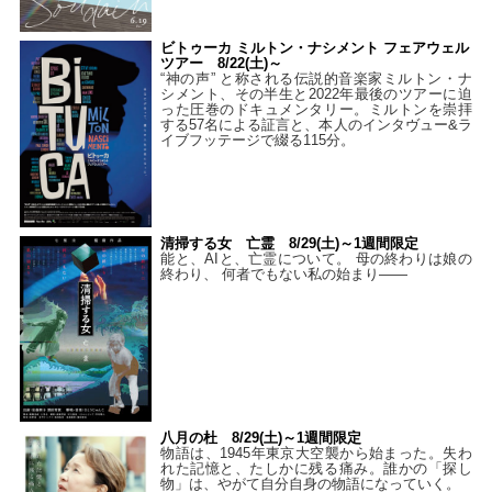
ビトゥーカ ミルトン・ナシメント フェアウェル
ツアー 8/22(土)～
“神の声” と称される伝説的音楽家ミルトン・ナ
シメント、その半生と2022年最後のツアーに迫
った圧巻のドキュメンタリー。ミルトンを崇拝
する57名による証言と、本人のインタヴュー&ラ
イブフッテージで綴る115分。
清掃する女 亡霊 8/29(土)～1週間限定
能と、AIと、亡霊について。 母の終わりは娘の
終わり、 何者でもない私の始まり――
八月の杜 8/29(土)～1週間限定
物語は、1945年東京大空襲から始まった。失わ
れた記憶と、たしかに残る痛み。誰かの「探し
物」は、やがて自分自身の物語になっていく。