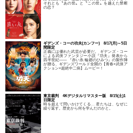
それとも〝あの世〟と〝この世〟を越えた禁断
の恋？
ギデンズ・コーの功夫(カンフー) 8/17(月)～5日
間限定
正義には優れた武芸が必要だ。 ギデンズ・コー
による武侠ファンタジー小説『功夫』発表から
四半世紀―― 『赤い糸 輪廻のひみつ』の製作陣
が贈る、ギデンズワールド全開の【青春×武侠ア
クション×超絶中二病】ムービー！
東京裁判 4Kデジタルリマスター版 8/15(土)1
日限定
時を超えて問いかけてくる… 君たちは、なぜに
繰り返す。歴史から何を学んだのかと。