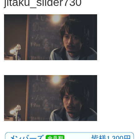
jitaku_slider730
観
た
い
映
画
は
こ
の
街
で