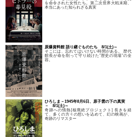
を命令された女性たち。第二次世界大戦末期、
本当にあった知られざる真実
原爆資料館 語り継ぐものたち 8/1(土)～
そこには、忘れてはいけない時間がある。 歴代
館長が命を削って守り続けた”歴史の現場”の全
容。
ひろしま－1945年8月6日、原子雲の下の真実
－ 8/1(土)～
奇跡への情熱[核廃絶プロジェクト] 長きを経
て、多くの方々の想いを込めて、幻の映画が、
奇跡のリマスター