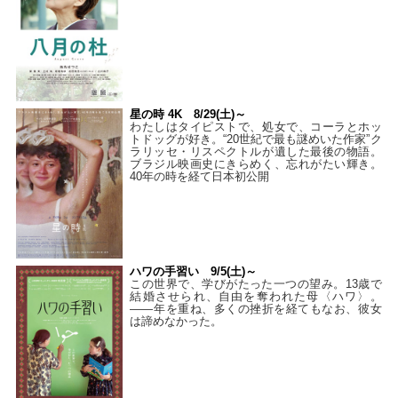
星の時 4K 8/29(土)～
わたしはタイピストで、処⼥で、コーラとホッ
トドッグが好き。“20世紀で最も謎めいた作家”ク
ラリッセ・リスペクトルが遺した最後の物語。
ブラジル映画史にきらめく、忘れがたい輝き。
40年の時を経て⽇本初公開
ハワの手習い 9/5(土)～
この世界で、学びがたった一つの望み。13歳で
結婚させられ、自由を奪われた母〈ハワ〉。
——年を重ね、多くの挫折を経てもなお、彼女
は諦めなかった。