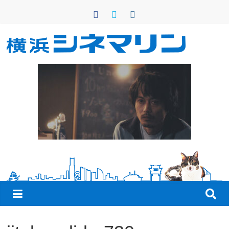
コ
ン
テ
ン
横
ツ
へ
浜
ス
キ
シ
ッ
プ
ネ
マ
リ
ン