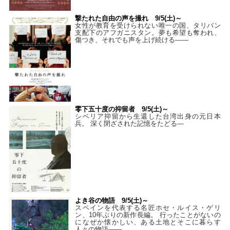
撃たれた自由の声を撮れ 9/5(土)～
女性が教育を受けられない唯一の国、タリバン
支配下のアフガニスタン。夢も希望も奪われ、
傷つき、それでも声を上げ続ける——
零下五十度の抑留者 9/5(土)～
シベリア抑留から生還した台湾出身の元日本
兵。 深く閉ざされた記憶をたどる—
よき谷の物語 9/5(土)～
スペインを代表する名匠ホセ・ルイス・ゲリ
ン、10年ぶりの新作長編。 行ったことがないの
になぜか懐かしい、ある土地とそこに暮らす
人々の物語――