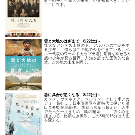
命―戦争と性暴力の事実、いま知るべきことが
ここに在る。
雲と大地のはざまで 8/22(土)～
壮大なアンデス山脈の下、アルパカの世話をす
る少年――僕らはこの地で今を生きている。ペ
ルー代表のワールドカップ出場に期待を寄せる8
歳の少年が見る世界。人知を超えた圧倒的な自
然。この地の未来を問う。
急に具合が悪くなる 8/22(土)～
カンヌ、ヴェネチア、ベルリン、そして米アカ
デミー賞®…… 日本映画界を新時代に導いた濱
口竜介監督最新作。 国籍も言葉も超えた、人生
でたった一度きりの、魂の邂逅――。 強く心を
揺さぶる、比類なき傑作。この3時間16分は人生
を変える。