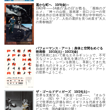
遥かな町へ 10/9(金)～
1963年――14歳の“あの日”が甦る。「孤独のグ
ルメ」「神々の山嶺」漫画家・谷口ジローの世
界的名作が日本初実写化。中年男が中学時代へ
タイムスリップ…人生の選択を見つめ直す“大人
の青春物語”
パフォーマンス・アート：身体と空間をめぐる
映画祭 10/10(土)－10/23(金)
現代美術において最もエネルギッシュで、不可
欠なジャンルへと進化を遂げたパフォーマン
ス・アート。シーンを創造し、革新してきた先
駆者たちのドキュメンタリーをラインナップ。
自由すぎて深すぎる、パフォーマンス・アート
の世界へようこそ。
ザ・ゴールドディガーズ 10/24(土)～
世界を支配する、《黄金》の謎――。『オルラ
ンド』（92）や『タンゴ・レッスン』（97）な
どで世界的な評価を得たイギリスを代表する映
画監督の一人、サリー・ポッターの長編監督デ
ビュー作、国内劇場初公開！