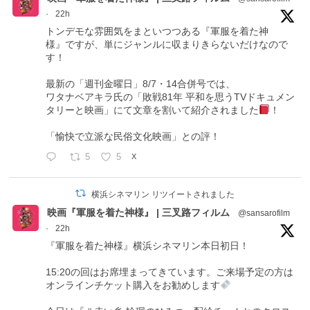
·
22h
トンデモな雰囲気をまといつつある『軍服を着た神
様』ですが、単にジャンルに収まりきらないだけなので
す！
最新の「週刊金曜日」8/7・14合併号では、
ワタナベアキラ氏の「敗戦81年 平和を思うTVドキュメン
タリーと映画」にて文章を割いて紹介されました
！
「愉快で立派な民俗文化映画」との評！
5
5
X
横浜シネマリン リツイートされました
映画『軍服を着た神様』 | 三叉路フィルム
@sansarofilm
·
22h
『軍服を着た神様』横浜シネマリン本日初日！
15:20の回はお席埋まってきています。ご来場予定の方は
オンラインチケット購入をお勧めします