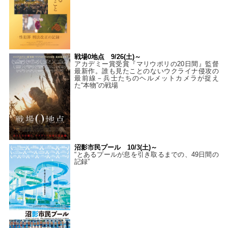
戦場0地点 9/26(土)～
アカデミー賞受賞『マリウポリの20日間』監督
最新作。誰も見たことのないウクライナ侵攻の
最前線－兵士たちのヘルメットカメラが捉え
た“本物”の戦場
沼影市民プール 10/3(土)～
“とあるプールが息を引き取るまでの、49日間の
記録”