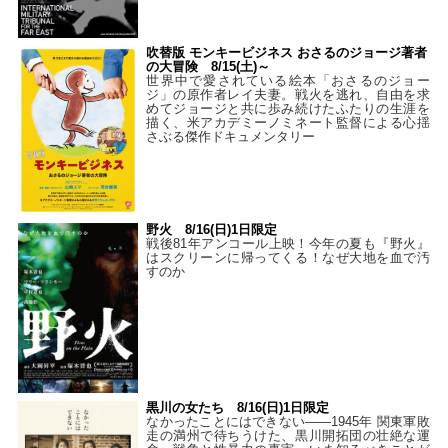
吹替版 モンキービジネス おさるのジョージ著者
の大冒険 8/15(土)～
世界中で愛されている絵本「おさるのジョー
ジ」の原作者レイ夫妻。戦火を逃れ、自由を求
めてジョージと共に歩み続けたふたりの生涯を
描く、米アカデミーノミネート監督による心揺
さぶる傑作ドキュメンタリー
野火 8/16(日)1日限定
戦後81年アンコール上映！今年の夏も『野火』
はスクリーンに帰ってくる！なぜ大地を血で汚
すのか
黒川の女たち 8/16(日)1日限定
なかったことにはできない——1945年 関東軍敗
走の満州で待ちうけた、黒川開拓団の壮絶な運