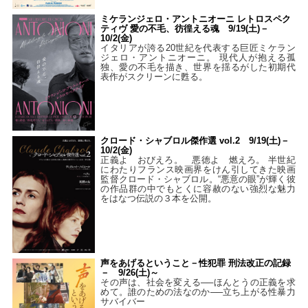
ミケランジェロ・アントニオーニ レトロスペク
ティヴ 愛の不毛、彷徨える魂 9/19(土)－
10/2(金)
イタリアが誇る20世紀を代表する巨匠ミケラン
ジェロ・アントニオーニ。 現代人が抱える孤
独、愛の不毛を描き、世界を揺るがした初期代
表作がスクリーンに甦る。
クロード・シャブロル傑作選 vol.2 9/19(土)－
10/2(金)
正義よ おびえろ。 悪徳よ 燃えろ。 半世紀
にわたりフランス映画界をけん引してきた映画
監督クロード・シャブロル。“悪意の眼”が輝く彼
の作品群の中でもとくに容赦のない強烈な魅力
をはなつ伝説の３本を公開。
声をあげるということ－性犯罪 刑法改正の記録
－ 9/26(土)～
その声は、社会を変える──ほんとうの正義を求
めて。誰のための法なのか──立ち上がる性暴力
サバイバー