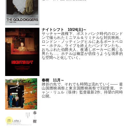
ナイトシフト 10/24(土)～
サッチャー政権下、ポストパンク時代のロンド
ンで撮られたミニマル＆リミナルな対抗映画。
ロンドン・ノッティングヒルにあるポートベロ
ー・ホテル。ライブを終えたバンドマンたち、
おちぶれた伯爵夫人、夜通しポーカーに興じる
男たち…。ホテルは幽霊が彷徨うような境界的
な空間へと化していく。
春樹 11月～
挫折の先で、それでも時間は流れていく—— 釜
山国際映画祭と東京国際映画祭で3冠受賞。 チ
ャン・リュル（張律）監督最新2作、待望の同時
公開。