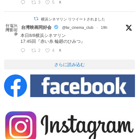
3
5
X
横浜シネマリン リツイートされました
台湾映画同好会
@tw_cinema_club
·
19h
本日8/8横浜シネマリン
17:45回『赤い糸 輪廻のひみつ』
2
4
X
さらに読み込む