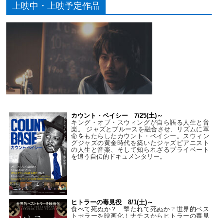
上映中・上映予定作品
カウント・ベイシー 7/25(土)～
キング・オブ・スウィングが自ら語る人生と音
楽。 ジャズとブルースを融合させ、リズムに革
命をもたらしたカウント・ベイシー。スウィン
グジャズの黄金時代を築いたジャズピアニスト
の人生と音楽、そして知られざるプライベート
を追う自伝的ドキュメンタリー。
ヒトラーの毒見役 8/1(土)～
食べて死ぬか？ 撃たれて死ぬか？世界的ベス
トセラーを映画化！ナチスからヒトラーの毒見