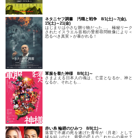
ネタニヤフ調書 汚職と戦争 8/1(土)～7(金),
15(土)～21(金)
はじまりは小さな贈り物だった…。 極秘リーク
されたイスラエル首相の警察尋問映像により＜
恐るべき真実＞が暴かれる！
軍服を着た神様 8/8(土)～
さまよえる日本人の魂は、亡霊となるか、神と
なるか、それとも…
赤い糸 輪廻のひみつ 8/8(土)～
落雷で不慮の死を遂げた青年が〈月老〉として
縁を結ぶのは、最愛の恋人のこれからの幸せ？