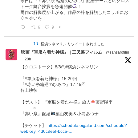
今日は『＃赤い糸 輪廻のひみつ』配給チームとのクロス
トーク舞台挨拶を急遽開催
！
両作の解像度が上がる、作品の枠を解脱したコラボにお
立ち会いを！
6
9
X
横浜シネマリン リツイートされました
映画『軍服を着た神様』 | 三叉路フィルム
@sansarofilm
·
20h
【クロストーク】8/8㊏#横浜シネマリン
『#軍服を着た神様』15:20回
『#赤い糸輪廻のひみつ』17:45回
各上映後
【ゲスト】 『軍服を着た神様』旅人
藤野陽平
×
『赤い糸』配給
葉山友美＆小島あつ子
【チケット】
https://schedule.eigaland.com/schedule?
webKey=4d6c9e5f-bcca-...