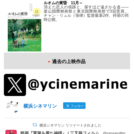
ルオムの黄昏 11月～
消えた恋人の痕跡と、探すほど遠ざかる道——
釜山国際映画祭と東京国際映画祭で3冠受賞。
チャン・リュル（張律）監督最新2作、待望の同
時公開。
過去の上映作品
横浜シネマリン
フォロー
横浜シネマリン リツイートされました
映画『軍服を着た神様』 | 三叉路フィルム
@sansarofilm