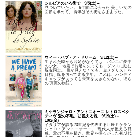
シルビアのいる街で 9/5(土)～
見つめていたい。 6年前に出会った 美しい女の
面影を求めて、 青年はその街をさまよった。
ウィー・ハブ・ア・ドリーム 9/12(土)～
生まれた時から片足がなくても、バレエに夢中
の少女。 地震で片足を失っても、ダンスに励む
親友同士。 目が見えなくても、金メダリストを
目指し風を切って走る少年。 これは、ハンディ
キャップがあっても未来をあきらめない、彼ら
の“真実の物語”。
ミケランジェロ・アントニオーニ レトロスペク
ティヴ 愛の不毛、彷徨える魂 9/19(土)－
10/2(金)
イタリアが誇る20世紀を代表する巨匠ミケラン
ジェロ・アントニオーニ。 現代人が抱える孤
独、愛の不毛を描き、世界を揺るがした初期代