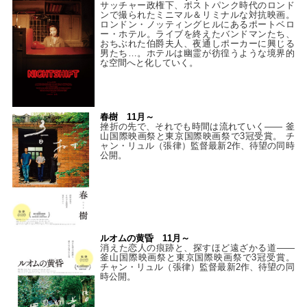
サッチャー政権下、ポストパンク時代のロンド
ンで撮られたミニマル＆リミナルな対抗映画。
ロンドン・ノッティングヒルにあるポートベロ
ー・ホテル。ライブを終えたバンドマンたち、
おちぶれた伯爵夫人、夜通しポーカーに興じる
男たち…。ホテルは幽霊が彷徨うような境界的
な空間へと化していく。
春樹 11月～
挫折の先で、それでも時間は流れていく—— 釜
山国際映画祭と東京国際映画祭で3冠受賞。 チ
ャン・リュル（張律）監督最新2作、待望の同時
公開。
ルオムの黄昏 11月～
消えた恋人の痕跡と、探すほど遠ざかる道——
釜山国際映画祭と東京国際映画祭で3冠受賞。
チャン・リュル（張律）監督最新2作、待望の同
時公開。