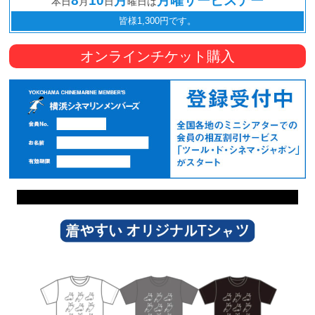
8
10
月
月曜サービスデー
本日
月
日
曜日は
皆様1,300円です。
オンラインチケット購入