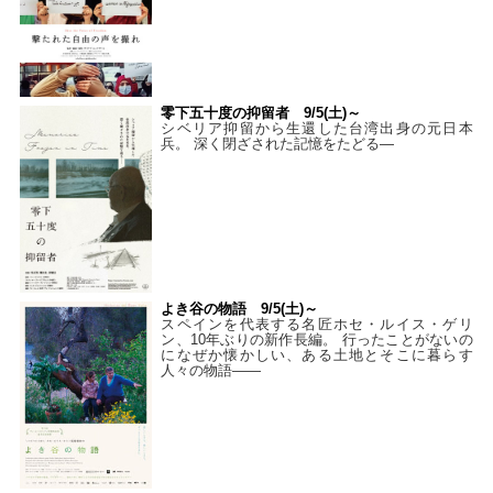
零下五十度の抑留者 9/5(土)～
シベリア抑留から生還した台湾出身の元日本
兵。 深く閉ざされた記憶をたどる—
よき谷の物語 9/5(土)～
スペインを代表する名匠ホセ・ルイス・ゲリ
ン、10年ぶりの新作長編。 行ったことがないの
になぜか懐かしい、ある土地とそこに暮らす
人々の物語――