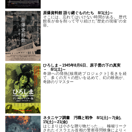
原爆資料館 語り継ぐものたち 8/1(土)～
そこには、忘れてはいけない時間がある。 歴代
館長が命を削って守り続けた”歴史の現場”の全
容。
ひろしま－1945年8月6日、原子雲の下の真実
－ 8/1(土)～
奇跡への情熱[核廃絶プロジェクト] 長きを経
て、多くの方々の想いを込めて、幻の映画が、
奇跡のリマスター
ネタニヤフ調書 汚職と戦争 8/1(土)～7(金),
15(土)～21(金)
はじまりは小さな贈り物だった…。 極秘リーク
されたイスラエル首相の警察尋問映像により＜