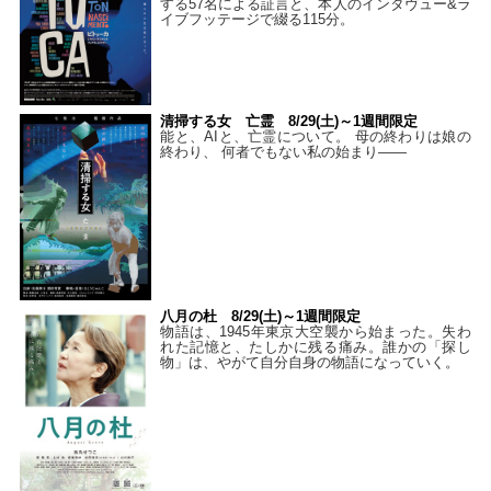
する57名による証言と、本人のインタヴュー&ラ
イブフッテージで綴る115分。
清掃する女 亡霊 8/29(土)～1週間限定
能と、AIと、亡霊について。 母の終わりは娘の
終わり、 何者でもない私の始まり――
八月の杜 8/29(土)～1週間限定
物語は、1945年東京大空襲から始まった。失わ
れた記憶と、たしかに残る痛み。誰かの「探し
物」は、やがて自分自身の物語になっていく。