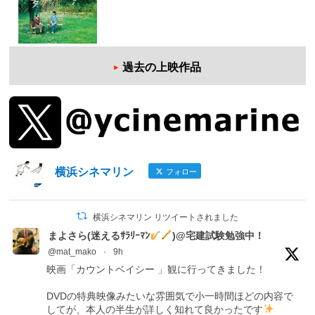
過去の上映作品
横浜シネマリン
フォロー
横浜シネマリン リツイートされました
まよさら(迷えるｻﾗﾘｰﾏﾝ
)@宅建試験勉強中！
@mat_mako
·
9h
映画「カウントベイシー 」観に行ってきました！
DVDの特典映像みたいな雰囲気で小一時間ほどの内容で
してが、本人の半生が詳しく知れて良かったです