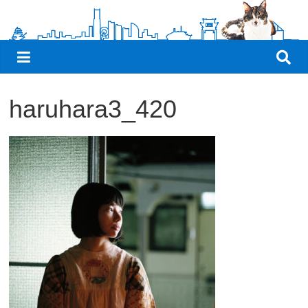
観
た
い
映
画
haruhara3_420
は
こ
の
街
で