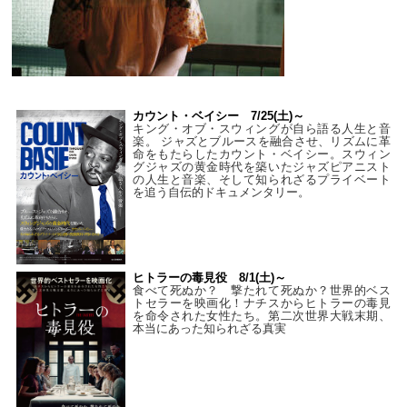
カウント・ベイシー 7/25(土)～
キング・オブ・スウィングが自ら語る人生と音
楽。 ジャズとブルースを融合させ、リズムに革
命をもたらしたカウント・ベイシー。スウィン
グジャズの黄金時代を築いたジャズピアニスト
の人生と音楽、そして知られざるプライベート
を追う自伝的ドキュメンタリー。
ヒトラーの毒見役 8/1(土)～
食べて死ぬか？ 撃たれて死ぬか？世界的ベス
トセラーを映画化！ナチスからヒトラーの毒見
を命令された女性たち。第二次世界大戦末期、
本当にあった知られざる真実