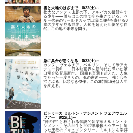
雲と大地のはざまで 8/22(土)～
壮大なアンデス山脈の下、アルパカの世話をす
る少年――僕らはこの地で今を生きている。ペ
ルー代表のワールドカップ出場に期待を寄せる8
歳の少年が見る世界。人知を超えた圧倒的な自
然。この地の未来を問う。
急に具合が悪くなる 8/22(土)～
カンヌ、ヴェネチア、ベルリン、そして米アカ
デミー賞®…… 日本映画界を新時代に導いた濱
口竜介監督最新作。 国籍も言葉も超えた、人生
でたった一度きりの、魂の邂逅――。 強く心を
揺さぶる、比類なき傑作。この3時間16分は人生
を変える。
ビトゥーカ ミルトン・ナシメント フェアウェル
ツアー 8/22(土)～
“神の声” と称される伝説的音楽家ミルトン・ナ
シメント、その半生と2022年最後のツアーに迫
った圧巻のドキュメンタリー。ミルトンを崇拝