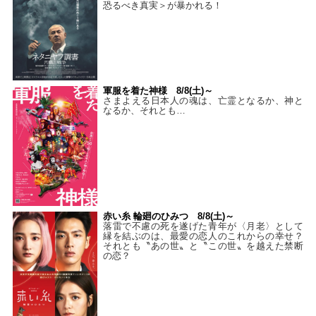
恐るべき真実＞が暴かれる！
軍服を着た神様 8/8(土)～
さまよえる日本人の魂は、亡霊となるか、神と
なるか、それとも…
赤い糸 輪廻のひみつ 8/8(土)～
落雷で不慮の死を遂げた青年が〈月老〉として
縁を結ぶのは、最愛の恋人のこれからの幸せ？
それとも〝あの世〟と〝この世〟を越えた禁断
の恋？