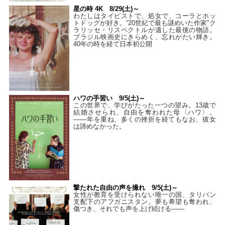
星の時 4K 8/29(土)～
わたしはタイピストで、処⼥で、コーラとホッ
トドッグが好き。“20世紀で最も謎めいた作家”ク
ラリッセ・リスペクトルが遺した最後の物語。
ブラジル映画史にきらめく、忘れがたい輝き。
40年の時を経て⽇本初公開
ハワの手習い 9/5(土)～
この世界で、学びがたった一つの望み。13歳で
結婚させられ、自由を奪われた母〈ハワ〉。
——年を重ね、多くの挫折を経てもなお、彼女
は諦めなかった。
撃たれた自由の声を撮れ 9/5(土)～
女性が教育を受けられない唯一の国、タリバン
支配下のアフガニスタン。夢も希望も奪われ、
傷つき、それでも声を上げ続ける——