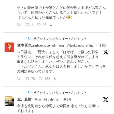
小さい映画館ですがほとんどの席が埋まるほどお客さん
もいて、同志がたくさんいることも嬉しかったです！
（ほとんど私より先輩でしたが
）
1
15
X
横浜シネマリン リツイートされました
塚本晋也tsukamoto_shinya
@tsukamoto_shiny
·
8 8月
８日発売。『野火』そして『ほかげ』で扱った戦争
トラウマ。それが世代を超えて引き継がれてしまう
重要なお話をしました。ぜひお読みください。
『ネルソンさん、あなたは人を殺しましたか？』でもそ
の問題を扱っています。
70
164
X
横浜シネマリン リツイートされました
立川直樹
@tachihiroshima
·
9 8月
今週も北海道から沖縄まで全国各地で上映して頂い
ております