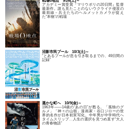
戦場0地点 9/26(土)～
アカデミー賞受賞『マリウポリの20日間』監督
最新作。誰も見たことのないウクライナ侵攻の
最前線－兵士たちのヘルメットカメラが捉え
た“本物”の戦場
沼影市民プール 10/3(土)～
“とあるプールが息を引き取るまでの、49日間の
記録”
遥かな町へ 10/9(金)～
1963年――14歳の“あの日”が甦る。「孤独のグ
ルメ」「神々の山嶺」漫画家・谷口ジローの世
界的名作が日本初実写化。中年男が中学時代へ
タイムスリップ…人生の選択を見つめ直す“大人
の青春物語”