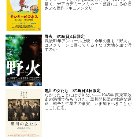
描く、米アカデミーノミネート監督による心揺
さぶる傑作ドキュメンタリー
野火 8/16(日)1日限定
戦後81年アンコール上映！今年の夏も『野火』
はスクリーンに帰ってくる！なぜ大地を血で汚
すのか
黒川の女たち 8/16(日)1日限定
なかったことにはできない——1945年 関東軍敗
走の満州で待ちうけた、黒川開拓団の壮絶な運
命―戦争と性暴力の事実、いま知るべきことが
ここに在る。