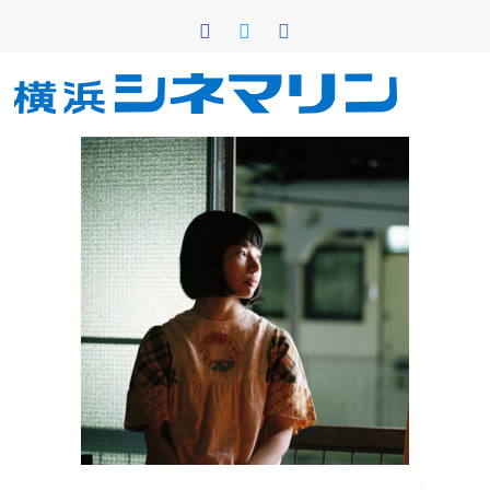
コ
ン
テ
ン
横
ツ
へ
浜
ス
キ
シ
ッ
プ
ネ
マ
リ
ン