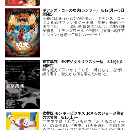
ギデンズ・コーの功夫(カンフー) 8/17(月)～5日
間限定
正義には優れた武芸が必要だ。 ギデンズ・コー
による武侠ファンタジー小説『功夫』発表から
四半世紀―― 『赤い糸 輪廻のひみつ』の製作陣
が贈る、ギデンズワールド全開の【青春×武侠ア
クション×超絶中二病】ムービー！
東京裁判 4Kデジタルリマスター版 8/15(土)1
日限定
時を超えて問いかけてくる… 君たちは、なぜに
繰り返す。歴史から何を学んだのかと。
吹替版 モンキービジネス おさるのジョージ著者
の大冒険 8/15(土)～
世界中で愛されている絵本「おさるのジョー
ジ」の原作者レイ夫妻。戦火を逃れ、自由を求
めてジョージと共に歩み続けたふたりの生涯を