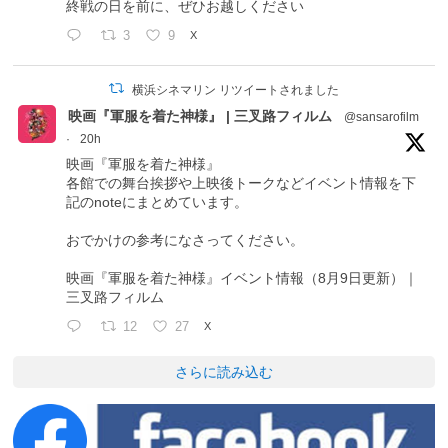
終戦の日を前に、ぜひお越しください
3
9
X
横浜シネマリン リツイートされました
映画『軍服を着た神様』 | 三叉路フィルム
@sansarofilm
·
20h
映画『軍服を着た神様』
各館での舞台挨拶や上映後トークなどイベント情報を下
記のnoteにまとめています。
おでかけの参考になさってください。
映画『軍服を着た神様』イベント情報（8月9日更新）｜
三叉路フィルム
12
27
X
さらに読み込む