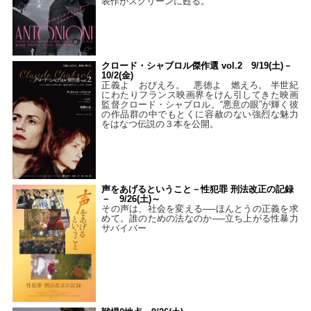
表作がスクリーンに甦る。
クロード・シャブロル傑作選 vol.2 9/19(土)－
10/2(金)
正義よ おびえろ。 悪徳よ 燃えろ。 半世紀
にわたりフランス映画界をけん引してきた映画
監督クロード・シャブロル。“悪意の眼”が輝く彼
の作品群の中でもとくに容赦のない強烈な魅力
をはなつ伝説の３本を公開。
声をあげるということ－性犯罪 刑法改正の記録
－ 9/26(土)～
その声は、社会を変える──ほんとうの正義を求
めて。誰のための法なのか──立ち上がる性暴力
サバイバー