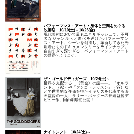
パフォーマンス・アート：身体と空間をめぐる
映画祭 10/10(土)－10/23(金)
現代美術において最もエネルギッシュで、不可
欠なジャンルへと進化を遂げたパフォーマン
ス・アート。シーンを創造し、革新してきた先
駆者たちのドキュメンタリーをラインナップ。
自由すぎて深すぎる、パフォーマンス・アート
の世界へようこそ。
ザ・ゴールドディガーズ 10/24(土)～
世界を支配する、《黄金》の謎――。『オルラ
ンド』（92）や『タンゴ・レッスン』（97）な
どで世界的な評価を得たイギリスを代表する映
画監督の一人、サリー・ポッターの長編監督デ
ビュー作、国内劇場初公開！
ナイトシフト 10/24(土)～