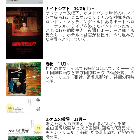
ナイトシフト 10/24(土)～
サッチャー政権下、ポストパンク時代のロンド
ンで撮られたミニマル＆リミナルな対抗映画。
ロンドン・ノッティングヒルにあるポートベロ
ー・ホテル。ライブを終えたバンドマンたち、
おちぶれた伯爵夫人、夜通しポーカーに興じる
男たち…。ホテルは幽霊が彷徨うような境界的
な空間へと化していく。
春樹 11月～
挫折の先で、それでも時間は流れていく—— 釜
山国際映画祭と東京国際映画祭で3冠受賞。 チ
ャン・リュル（張律）監督最新2作、待望の同時
公開。
ルオムの黄昏 11月～
消えた恋人の痕跡と、探すほど遠ざかる道——
釜山国際映画祭と東京国際映画祭で3冠受賞。
チャン・リュル（張律）監督最新2作、待望の同
時公開。