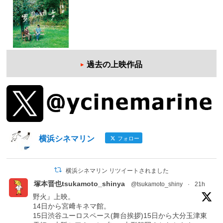
過去の上映作品
横浜シネマリン
フォロー
横浜シネマリン リツイートされました
塚本晋也tsukamoto_shinya
@tsukamoto_shiny
·
21h
野火』上映。
14日から宮﨑キネマ館。
15日渋谷ユーロスペース(舞台挨拶)15日から大分玉津東