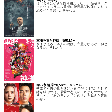
はじまりは小さな贈り物だった…。 極秘リーク
されたイスラエル首相の警察尋問映像により＜
恐るべき真実＞が暴かれる！
軍服を着た神様 8/8(土)～
さまよえる日本人の魂は、亡霊となるか、神と
なるか、それとも…
赤い糸 輪廻のひみつ 8/8(土)～
落雷で不慮の死を遂げた青年が〈月老〉として
縁を結ぶのは、最愛の恋人のこれからの幸せ？
それとも〝あの世〟と〝この世〟を越えた禁断
の恋？