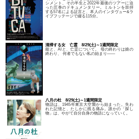
シメント、その半生と2022年最後のツアーに迫
った圧巻のドキュメンタリー。ミルトンを崇拝
する57名による証言と、本人のインタヴュー&ラ
イブフッテージで綴る115分。
清掃する女 亡霊 8/29(土)～1週間限定
能と、AIと、亡霊について。 母の終わりは娘の
終わり、 何者でもない私の始まり――
八月の杜 8/29(土)～1週間限定
物語は、1945年東京大空襲から始まった。失わ
れた記憶と、たしかに残る痛み。誰かの「探し
物」は、やがて自分自身の物語になっていく。