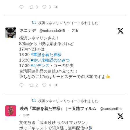
3
3
X
横浜シネマリン リツイートされました
ネコナデ
@nekonade045
·
21h
横浜シネマリンさん！
8/8㈯から上映は始まるけれど
17㈪〜21㈭は
13:30
#軍服を着た神様
15:30
#赤い糸輪廻のひみつ
17:30
#ギデンズ
・コーの功夫
台湾関連作品の連続3本立てだ！
※ちなみに17㈪はサービスデーで¥1,300ですよ
2
4
X
横浜シネマリン リツイートされました
映画『軍服を着た神様』 | 三叉路フィルム
@sansarofilm
·
23h
文化放送「武田砂鉄 ラジオマガジン」
ポッドキャストで聞き逃し無料配信中