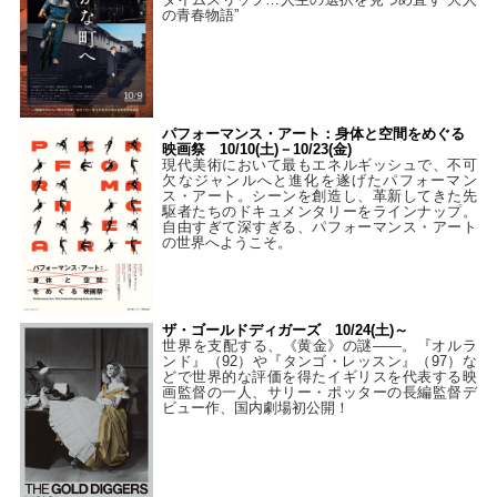
の青春物語”
パフォーマンス・アート：身体と空間をめぐる
映画祭 10/10(土)－10/23(金)
現代美術において最もエネルギッシュで、不可
欠なジャンルへと進化を遂げたパフォーマン
ス・アート。シーンを創造し、革新してきた先
駆者たちのドキュメンタリーをラインナップ。
自由すぎて深すぎる、パフォーマンス・アート
の世界へようこそ。
ザ・ゴールドディガーズ 10/24(土)～
世界を支配する、《黄金》の謎――。『オルラ
ンド』（92）や『タンゴ・レッスン』（97）な
どで世界的な評価を得たイギリスを代表する映
画監督の一人、サリー・ポッターの長編監督デ
ビュー作、国内劇場初公開！