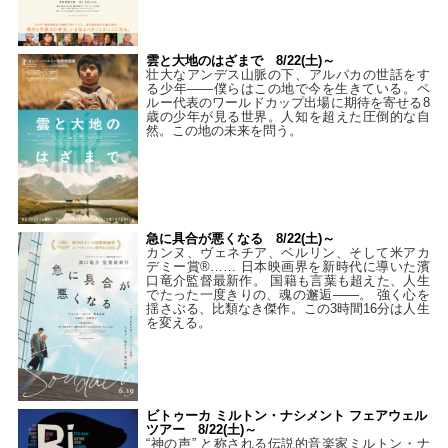
雲と大地のはざまで 8/22(土)～
壮大なアンデス山脈の下、アルパカの世話をす
る少年――僕らはこの地で今を生きている。ペ
ルー代表のワールドカップ出場に期待を寄せる8
歳の少年が見る世界。人知を超えた圧倒的な自
然。この地の未来を問う。
急に具合が悪くなる 8/22(土)～
カンヌ、ヴェネチア、ベルリン、そして米アカ
デミー賞®…… 日本映画界を新時代に導いた濱
口竜介監督最新作。 国籍も言葉も超えた、人生
でたった一度きりの、魂の邂逅――。 強く心を
揺さぶる、比類なき傑作。この3時間16分は人生
を変える。
ビトゥーカ ミルトン・ナシメント フェアウェル
ツアー 8/22(土)～
“神の声” と称される伝説的音楽家ミルトン・ナ