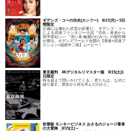
ギデンズ・コーの功夫(カンフー) 8/17(月)～5日
間限定
正義には優れた武芸が必要だ。 ギデンズ・コー
による武侠ファンタジー小説『功夫』発表から
四半世紀―― 『赤い糸 輪廻のひみつ』の製作陣
が贈る、ギデンズワールド全開の【青春×武侠ア
クション×超絶中二病】ムービー！
東京裁判 4Kデジタルリマスター版 8/15(土)1
日限定
時を超えて問いかけてくる… 君たちは、なぜに
繰り返す。歴史から何を学んだのかと。
吹替版 モンキービジネス おさるのジョージ著者
の大冒険 8/15(土)～