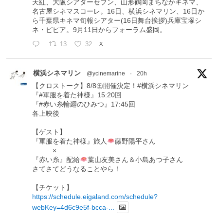
天紅、大阪シアターセブン、山形鶴岡まちなかキネマ、
名古屋シネマスコーレ。16日、横浜シネマリン、16日か
ら千葉県キネマ旬報シアター(16日舞台挨拶)兵庫宝塚シ
ネ・ピピア。9月11日からフォーラム盛岡。
13
32
X
横浜シネマリン
@ycinemarine
·
20h
【クロストーク】8/8㊏開催決定！#横浜シネマリン
『#軍服を着た神様』15:20回
『#赤い糸輪廻のひみつ』17:45回
各上映後
【ゲスト】
『軍服を着た神様』旅人
藤野陽平さん
×
『赤い糸』配給
葉山友美さん＆小島あつ子さん
さてさてどうなることやら！
【チケット】
https://schedule.eigaland.com/schedule?
webKey=4d6c9e5f-bcca-...