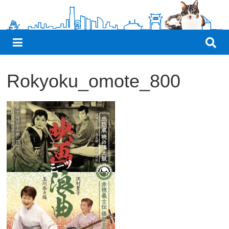
観
た
い
映
画
Rokyoku_omote_800
は
こ
の
街
で