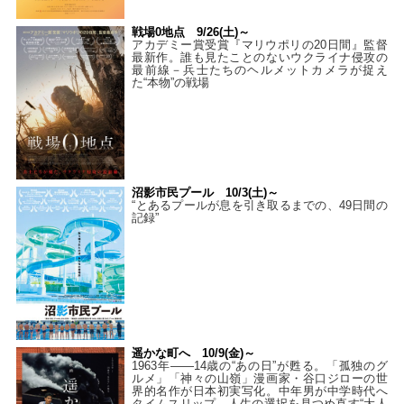
戦場0地点 9/26(土)～
アカデミー賞受賞『マリウポリの20日間』監督
最新作。誰も見たことのないウクライナ侵攻の
最前線－兵士たちのヘルメットカメラが捉え
た“本物”の戦場
沼影市民プール 10/3(土)～
“とあるプールが息を引き取るまでの、49日間の
記録”
遥かな町へ 10/9(金)～
1963年――14歳の“あの日”が甦る。「孤独のグ
ルメ」「神々の山嶺」漫画家・谷口ジローの世
界的名作が日本初実写化。中年男が中学時代へ
タイムスリップ…人生の選択を見つめ直す“大人