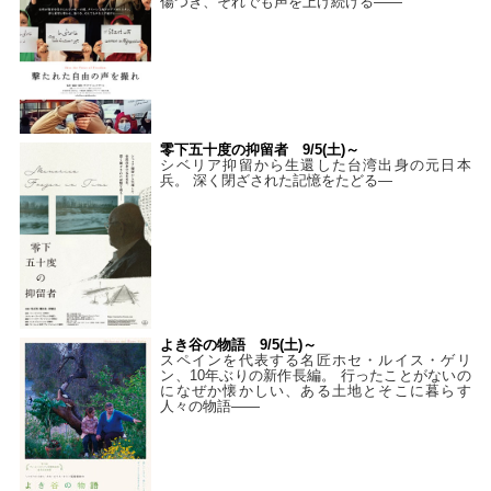
傷つき、それでも声を上げ続ける——
零下五十度の抑留者 9/5(土)～
シベリア抑留から生還した台湾出身の元日本
兵。 深く閉ざされた記憶をたどる—
よき谷の物語 9/5(土)～
スペインを代表する名匠ホセ・ルイス・ゲリ
ン、10年ぶりの新作長編。 行ったことがないの
になぜか懐かしい、ある土地とそこに暮らす
人々の物語――