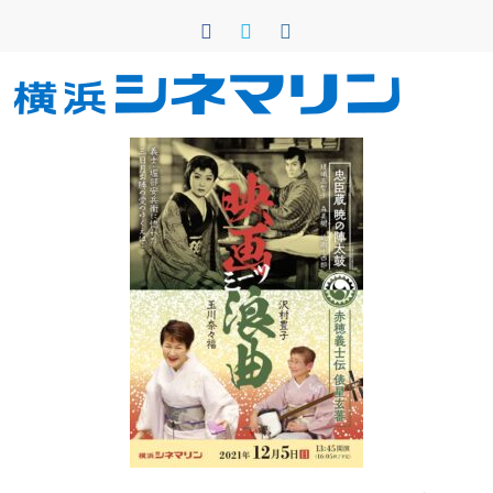
コ
ン
テ
ン
横
ツ
へ
浜
ス
キ
シ
ッ
プ
ネ
マ
リ
ン