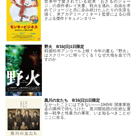
世界中で愛されている絵本「おさるのジョー
ジ」の原作者レイ夫妻。戦火を逃れ、自由を求
めてジョージと共に歩み続けたふたりの生涯を
描く、米アカデミーノミネート監督による心揺
さぶる傑作ドキュメンタリー
野火 8/16(日)1日限定
戦後81年アンコール上映！今年の夏も『野火』
はスクリーンに帰ってくる！なぜ大地を血で汚
すのか
黒川の女たち 8/16(日)1日限定
なかったことにはできない——1945年 関東軍敗
走の満州で待ちうけた、黒川開拓団の壮絶な運
命―戦争と性暴力の事実、いま知るべきことが
ここに在る。