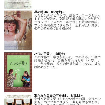
星の時 4K 8/29(土)～
わたしはタイピストで、処⼥で、コーラとホッ
トドッグが好き。“20世紀で最も謎めいた作家”ク
ラリッセ・リスペクトルが遺した最後の物語。
ブラジル映画史にきらめく、忘れがたい輝き。
40年の時を経て⽇本初公開
ハワの手習い 9/5(土)～
この世界で、学びがたった一つの望み。13歳で
結婚させられ、自由を奪われた母〈ハワ〉。
——年を重ね、多くの挫折を経てもなお、彼女
は諦めなかった。
撃たれた自由の声を撮れ 9/5(土)～
女性が教育を受けられない唯一の国、タリバン
支配下のアフガニスタン。夢も希望も奪われ、