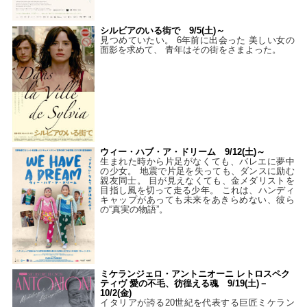
シルビアのいる街で 9/5(土)～
見つめていたい。 6年前に出会った 美しい女の
面影を求めて、 青年はその街をさまよった。
ウィー・ハブ・ア・ドリーム 9/12(土)～
生まれた時から片足がなくても、バレエに夢中
の少女。 地震で片足を失っても、ダンスに励む
親友同士。 目が見えなくても、金メダリストを
目指し風を切って走る少年。 これは、ハンディ
キャップがあっても未来をあきらめない、彼ら
の“真実の物語”。
ミケランジェロ・アントニオーニ レトロスペク
ティヴ 愛の不毛、彷徨える魂 9/19(土)－
10/2(金)
イタリアが誇る20世紀を代表する巨匠ミケラン