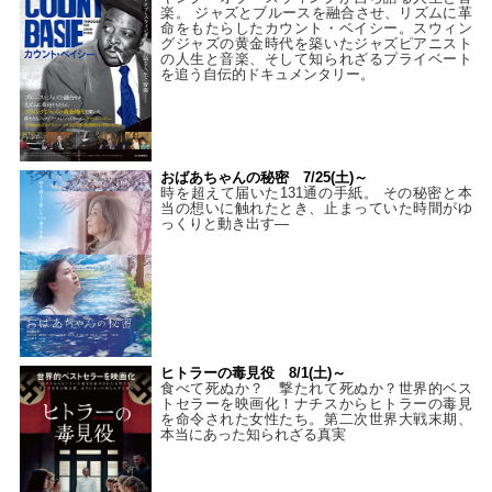
楽。 ジャズとブルースを融合させ、リズムに革
命をもたらしたカウント・ベイシー。スウィン
グジャズの黄金時代を築いたジャズピアニスト
の人生と音楽、そして知られざるプライベート
を追う自伝的ドキュメンタリー。
おばあちゃんの秘密 7/25(土)～
時を超えて届いた131通の手紙。 その秘密と本
当の想いに触れたとき、止まっていた時間がゆ
っくりと動き出す―
ヒトラーの毒見役 8/1(土)～
食べて死ぬか？ 撃たれて死ぬか？世界的ベス
トセラーを映画化！ナチスからヒトラーの毒見
を命令された女性たち。第二次世界大戦末期、
本当にあった知られざる真実