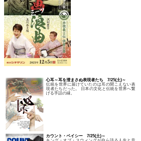
心耳～耳を澄まさぬ表現者たち 7/25(土)～
伝統を世界に届けていたのは耳の聞こえない表
現者たちだった。 日本の文化と伝統を世界へ繋
げる手話の縁。
カウント・ベイシー 7/25(土)～
キング・オブ・スウィングが自ら語る人生と音