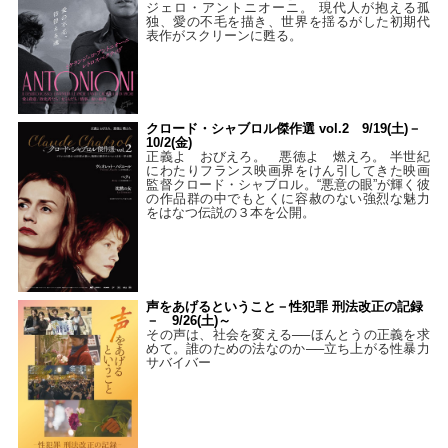
ジェロ・アントニオーニ。 現代人が抱える孤
独、愛の不毛を描き、世界を揺るがした初期代
表作がスクリーンに甦る。
クロード・シャブロル傑作選 vol.2 9/19(土)－
10/2(金)
正義よ おびえろ。 悪徳よ 燃えろ。 半世紀
にわたりフランス映画界をけん引してきた映画
監督クロード・シャブロル。“悪意の眼”が輝く彼
の作品群の中でもとくに容赦のない強烈な魅力
をはなつ伝説の３本を公開。
声をあげるということ－性犯罪 刑法改正の記録
－ 9/26(土)～
その声は、社会を変える──ほんとうの正義を求
めて。誰のための法なのか──立ち上がる性暴力
サバイバー