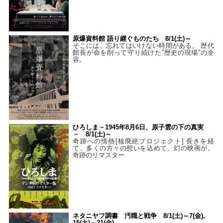
原爆資料館 語り継ぐものたち 8/1(土)～
そこには、忘れてはいけない時間がある。 歴代
館長が命を削って守り続けた”歴史の現場”の全
容。
ひろしま－1945年8月6日、原子雲の下の真実
－ 8/1(土)～
奇跡への情熱[核廃絶プロジェクト] 長きを経
て、多くの方々の想いを込めて、幻の映画が、
奇跡のリマスター
ネタニヤフ調書 汚職と戦争 8/1(土)～7(金),
15(土)～21(金)