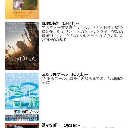
戦場0地点 9/26(土)～
アカデミー賞受賞『マリウポリの20日間』監督
最新作。誰も見たことのないウクライナ侵攻の
最前線－兵士たちのヘルメットカメラが捉え
た“本物”の戦場
沼影市民プール 10/3(土)～
“とあるプールが息を引き取るまでの、49日間の
記録”
遥かな町へ 10/9(金)～