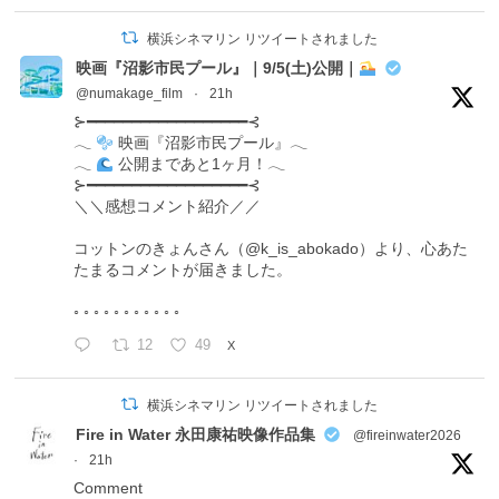
横浜シネマリン リツイートされました
映画『沼影市民プール』｜9/5(土)公開｜
@numakage_film
·
21h
⊱━━━━━━━━━━━━━━━━━━⊰
𓂃
映画『沼影市民プール』𓂃
𓂃
公開まであと1ヶ月！𓂃
⊱━━━━━━━━━━━━━━━━━━⊰
＼＼感想コメント紹介／／
コットンのきょんさん（@k_is_abokado）より、心あた
たまるコメントが届きました。
◦ ◦ ◦ ◦ ◦ ◦ ◦ ◦ ◦ ◦ ◦
12
49
X
横浜シネマリン リツイートされました
Fire in Water 永田康祐映像作品集
@fireinwater2026
·
21h
Comment