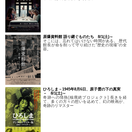
原爆資料館 語り継ぐものたち 8/1(土)～
そこには、忘れてはいけない時間がある。 歴代
館長が命を削って守り続けた”歴史の現場”の全
容。
ひろしま－1945年8月6日、原子雲の下の真実
－ 8/1(土)～
奇跡への情熱[核廃絶プロジェクト] 長きを経
て、多くの方々の想いを込めて、幻の映画が、
奇跡のリマスター