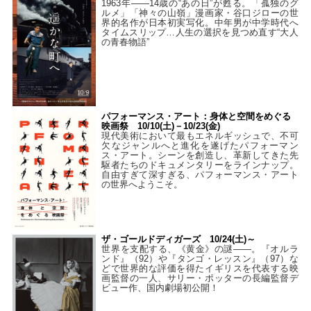
1963年――14歳の“あの日”が甦る。「孤独のグ
ルメ」「神々の山嶺」漫画家・谷口ジローの世
界的名作が日本初実写化。中年男が中学時代へ
タイムスリップ…人生の選択を見つめ直す“大人
の青春物語”
パフォーマンス・アート：身体と空間をめぐる
映画祭 10/10(土)－10/23(金)
現代美術において最もエネルギッシュで、不可
欠なジャンルへと進化を遂げたパフォーマン
ス・アート。シーンを創造し、革新してきた先
駆者たちのドキュメンタリーをラインナップ。
自由すぎて深すぎる、パフォーマンス・アート
の世界へようこそ。
ザ・ゴールドディガーズ 10/24(土)～
世界を支配する、《黄金》の謎――。『オルラ
ンド』（92）や『タンゴ・レッスン』（97）な
どで世界的な評価を得たイギリスを代表する映
画監督の一人、サリー・ポッターの長編監督デ
ビュー作、国内劇場初公開！