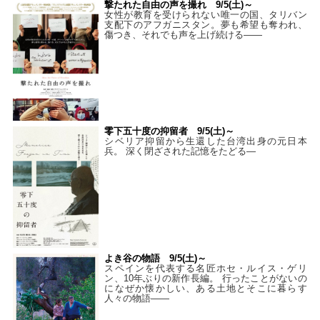
撃たれた自由の声を撮れ 9/5(土)～
女性が教育を受けられない唯一の国、タリバン
支配下のアフガニスタン。夢も希望も奪われ、
傷つき、それでも声を上げ続ける——
零下五十度の抑留者 9/5(土)～
シベリア抑留から生還した台湾出身の元日本
兵。 深く閉ざされた記憶をたどる—
よき谷の物語 9/5(土)～
スペインを代表する名匠ホセ・ルイス・ゲリ
ン、10年ぶりの新作長編。 行ったことがないの
になぜか懐かしい、ある土地とそこに暮らす
人々の物語――