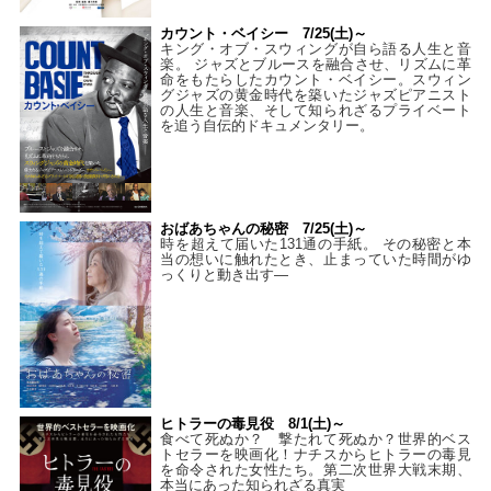
カウント・ベイシー 7/25(土)～
キング・オブ・スウィングが自ら語る人生と音
楽。 ジャズとブルースを融合させ、リズムに革
命をもたらしたカウント・ベイシー。スウィン
グジャズの黄金時代を築いたジャズピアニスト
の人生と音楽、そして知られざるプライベート
を追う自伝的ドキュメンタリー。
おばあちゃんの秘密 7/25(土)～
時を超えて届いた131通の手紙。 その秘密と本
当の想いに触れたとき、止まっていた時間がゆ
っくりと動き出す―
ヒトラーの毒見役 8/1(土)～
食べて死ぬか？ 撃たれて死ぬか？世界的ベス
トセラーを映画化！ナチスからヒトラーの毒見
を命令された女性たち。第二次世界大戦末期、
本当にあった知られざる真実