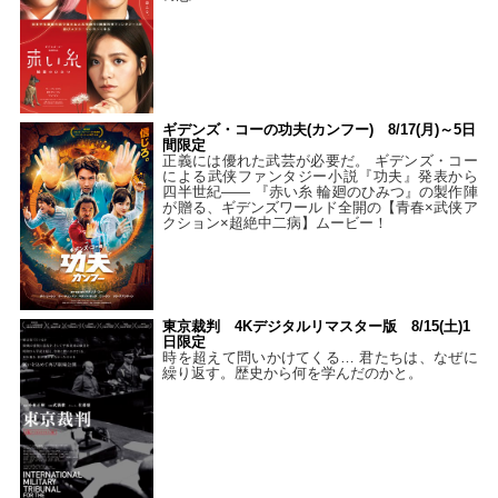
ギデンズ・コーの功夫(カンフー) 8/17(月)～5日
間限定
正義には優れた武芸が必要だ。 ギデンズ・コー
による武侠ファンタジー小説『功夫』発表から
四半世紀―― 『赤い糸 輪廻のひみつ』の製作陣
が贈る、ギデンズワールド全開の【青春×武侠ア
クション×超絶中二病】ムービー！
東京裁判 4Kデジタルリマスター版 8/15(土)1
日限定
時を超えて問いかけてくる… 君たちは、なぜに
繰り返す。歴史から何を学んだのかと。