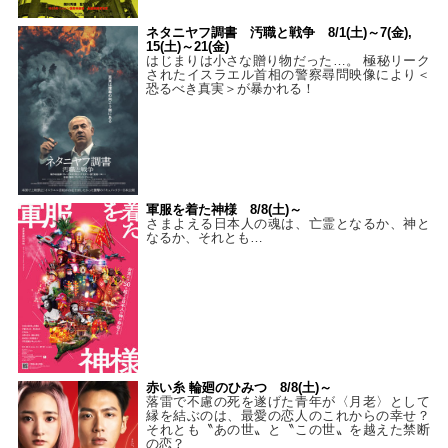
ネタニヤフ調書 汚職と戦争 8/1(土)～7(金),
15(土)～21(金)
はじまりは小さな贈り物だった…。 極秘リーク
されたイスラエル首相の警察尋問映像により＜
恐るべき真実＞が暴かれる！
軍服を着た神様 8/8(土)～
さまよえる日本人の魂は、亡霊となるか、神と
なるか、それとも…
赤い糸 輪廻のひみつ 8/8(土)～
落雷で不慮の死を遂げた青年が〈月老〉として
縁を結ぶのは、最愛の恋人のこれからの幸せ？
それとも〝あの世〟と〝この世〟を越えた禁断
の恋？