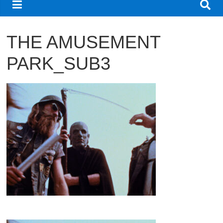
観
た
THE AMUSEMENT
い
映
PARK_SUB3
画
は
こ
の
街
で