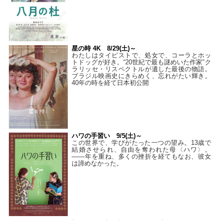
星の時 4K 8/29(土)～
わたしはタイピストで、処⼥で、コーラとホッ
トドッグが好き。“20世紀で最も謎めいた作家”ク
ラリッセ・リスペクトルが遺した最後の物語。
ブラジル映画史にきらめく、忘れがたい輝き。
40年の時を経て⽇本初公開
ハワの手習い 9/5(土)～
この世界で、学びがたった一つの望み。13歳で
結婚させられ、自由を奪われた母〈ハワ〉。
——年を重ね、多くの挫折を経てもなお、彼女
は諦めなかった。