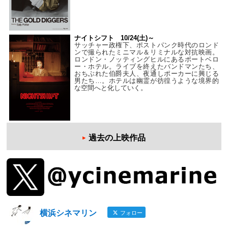
ナイトシフト 10/24(土)～
サッチャー政権下、ポストパンク時代のロンド
ンで撮られたミニマル＆リミナルな対抗映画。
ロンドン・ノッティングヒルにあるポートベロ
ー・ホテル。ライブを終えたバンドマンたち、
おちぶれた伯爵夫人、夜通しポーカーに興じる
男たち…。ホテルは幽霊が彷徨うような境界的
な空間へと化していく。
過去の上映作品
横浜シネマリン
フォロー