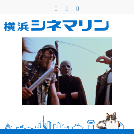
コ
ン
テ
ン
横
ツ
へ
浜
ス
キ
シ
ッ
プ
ネ
マ
リ
ン