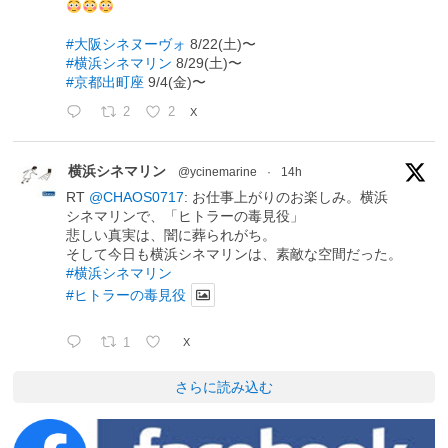
#大阪シネヌーヴォ
8/22(土)〜
#横浜シネマリン
8/29(土)〜
#京都出町座
9/4(金)〜
2
2
X
横浜シネマリン
@ycinemarine
·
14h
RT
@CHAOS0717
: お仕事上がりのお楽しみ。横浜
シネマリンで、「ヒトラーの毒見役」
悲しい真実は、闇に葬られがち。
そして今日も横浜シネマリンは、素敵な空間だった。
#横浜シネマリン
#ヒトラーの毒見役
1
X
さらに読み込む