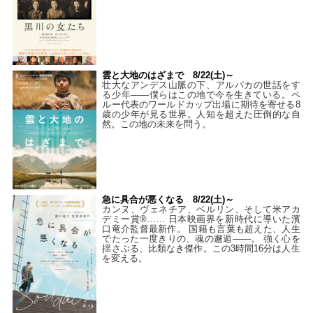
雲と大地のはざまで 8/22(土)～
壮大なアンデス山脈の下、アルパカの世話をす
る少年――僕らはこの地で今を生きている。ペ
ルー代表のワールドカップ出場に期待を寄せる8
歳の少年が見る世界。人知を超えた圧倒的な自
然。この地の未来を問う。
急に具合が悪くなる 8/22(土)～
カンヌ、ヴェネチア、ベルリン、そして米アカ
デミー賞®…… 日本映画界を新時代に導いた濱
口竜介監督最新作。 国籍も言葉も超えた、人生
でたった一度きりの、魂の邂逅――。 強く心を
揺さぶる、比類なき傑作。この3時間16分は人生
を変える。