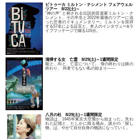
ビトゥーカ ミルトン・ナシメント フェアウェル
ツアー 8/22(土)～
“神の声” と称される伝説的音楽家ミルトン・ナ
シメント、その半生と2022年最後のツアーに迫
った圧巻のドキュメンタリー。ミルトンを崇拝
する57名による証言と、本人のインタヴュー&ラ
イブフッテージで綴る115分。
清掃する女 亡霊 8/29(土)～1週間限定
能と、AIと、亡霊について。 母の終わりは娘の
終わり、 何者でもない私の始まり――
八月の杜 8/29(土)～1週間限定
物語は、1945年東京大空襲から始まった。失わ
れた記憶と、たしかに残る痛み。誰かの「探し
物」は、やがて自分自身の物語になっていく。