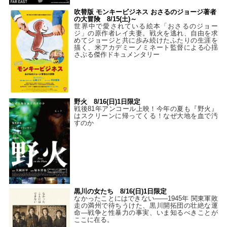
吹替版 モンキービジネス おさるのジョージ著者
の大冒険 8/15(土)～
世界中で愛されている絵本「おさるのジョー
ジ」の原作者レイ夫妻。戦火を逃れ、自由を求
めてジョージと共に歩み続けたふたりの生涯を
描く、米アカデミーノミネート監督による心揺
さぶる傑作ドキュメンタリー
野火 8/16(日)1日限定
戦後81年アンコール上映！今年の夏も『野火』
はスクリーンに帰ってくる！なぜ大地を血で汚
すのか
黒川の女たち 8/16(日)1日限定
なかったことにはできない——1945年 関東軍敗
走の満州で待ちうけた、黒川開拓団の壮絶な運
命―戦争と性暴力の事実、いま知るべきことが
ここに在る。