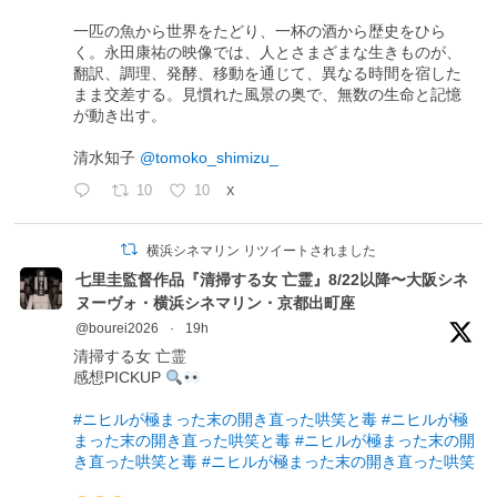
一匹の魚から世界をたどり、一杯の酒から歴史をひら
く。永田康祐の映像では、人とさまざまな生きものが、
翻訳、調理、発酵、移動を通じて、異なる時間を宿した
まま交差する。見慣れた風景の奥で、無数の生命と記憶
が動き出す。
清水知子
@tomoko_shimizu_
10
10
X
横浜シネマリン リツイートされました
七里圭監督作品『清掃する女 亡霊』8/22以降〜大阪シネ
ヌーヴォ・横浜シネマリン・京都出町座
@bourei2026
·
19h
清掃する女 亡霊
感想PICKUP
#ニヒルが極まった末の開き直った哄笑と毒
#ニヒルが極
まった末の開き直った哄笑と毒
#ニヒルが極まった末の開
き直った哄笑と毒
#ニヒルが極まった末の開き直った哄笑