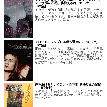
ティヴ 愛の不毛、彷徨える魂 9/19(土)－
10/2(金)
イタリアが誇る20世紀を代表する巨匠ミケラン
ジェロ・アントニオーニ。 現代人が抱える孤
独、愛の不毛を描き、世界を揺るがした初期代
表作がスクリーンに甦る。
クロード・シャブロル傑作選 vol.2 9/19(土)－
10/2(金)
正義よ おびえろ。 悪徳よ 燃えろ。 半世紀
にわたりフランス映画界をけん引してきた映画
監督クロード・シャブロル。“悪意の眼”が輝く彼
の作品群の中でもとくに容赦のない強烈な魅力
をはなつ伝説の３本を公開。
声をあげるということ－性犯罪 刑法改正の記録
－ 9/26(土)～
その声は、社会を変える──ほんとうの正義を求
めて。誰のための法なのか──立ち上がる性暴力
サバイバー