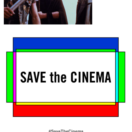
#SaveTheCinema