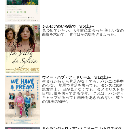
シルビアのいる街で 9/5(土)～
見つめていたい。 6年前に出会った 美しい女の
面影を求めて、 青年はその街をさまよった。
ウィー・ハブ・ア・ドリーム 9/12(土)～
生まれた時から片足がなくても、バレエに夢中
の少女。 地震で片足を失っても、ダンスに励む
親友同士。 目が見えなくても、金メダリストを
目指し風を切って走る少年。 これは、ハンディ
キャップがあっても未来をあきらめない、彼ら
の“真実の物語”。
ミケランジェロ・アントニオーニ レトロスペク